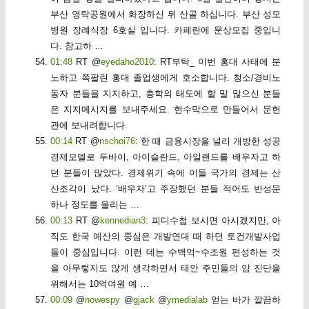
부산 영락공원에서 화장하신 뒤 산골 하십니다. 부산 성모
병원 장례식장 6호실 입니다. 카페란에 문상모집 중입니
다. 참고하 …
01:48
RT @
eyedaho2010
: RT부탁_ 이번 홍대 사태에 분
노하고 쪽팔린 홍대 졸업생에게 호소합니다. 청소/경비노
동자 분들을 지지하고, 총학의 태도에 할 말 많으신 분들
은 지지메시지를 보내주세요. 현수막으로 만들어서 문헌
관에 보내려합니다.
00:14
RT @
nschoi76
: 한 때 금융시장을 널리 개방한 성공
경제모델로 두바이, 아이슬란드, 아일랜드를 배우자고 하
던 분들이 많았다. 경제위기 속에 이들 국가의 경제는 산
산조각이 났다. ‘배우자’고 주장했던 분들 적어도 반성문
하나 정도를 올리는 …
00:13
RT @
kennedian3
: 피디수첩 보시면 아시겠지만, 아
직도 한국 예산의 중심은 개발연대 때 하던 토건개발사업
들이 중심입니다. 이런 데는 수백억~수조원 편성하는 것
을 아무렇지도 않게 생각하면서 태안 주민들의 암 진단을
위해서는 10억여원 예 …
00:09
@
nowespy
@
gjack
@
ymedialab
얻는 바가 깔끔하