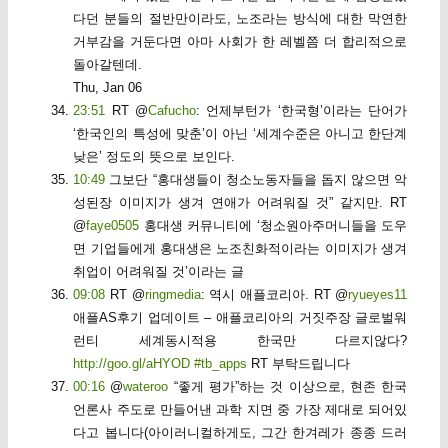
다던 분들의 절반만이라도, 노조라는 방식에 대한 막연한
거부감을 거둔다면 아마 사회가 한 레벨쯤 더 합리적으로
돌아갈텐데.
Thu, Jan 06
23:51
RT @
Cafucho
: 언제부턴가 ‘한국형’이라는 단어가
‘한국인의 특성에 맞춘’이 아닌 ‘세계수준은 아니고 한단계
낮은’ 정도의 뜻으로 보인다.
10:49
그보단 “홍대생들이 청소노동자들을 돕지 않으면 악
성된장 이미지가 생겨 연애가 어려워질 것” 같지만. RT
@
faye0505
홍대생 커뮤니티에 ‘청소원아주머니들을 도우
면 기업들에게 홍대생은 노조친화적이라는 이미지가 생겨
취업이 어려워질 것’이라는 글
09:08
RT @
ringmedia
: 역시 애플코리아. RT @
ryueyes11
애플AS후기 업데이트 – 애플코리아의 거짓주장 글로벌워
런티 세계동시적용 한국만 다르지않다?
http://goo.gl/aHYOD
#tb_apps
RT 부탁드립니다
00:16
@
wateroo
“좋게 평가”하는 것 이상으로, 현존 한국
언론사 주도로 만들어낸 과학 지면 중 가장 제대로 되어있
다고 봅니다(아이러니컬하게도, 그간 한겨레가 종종 드러