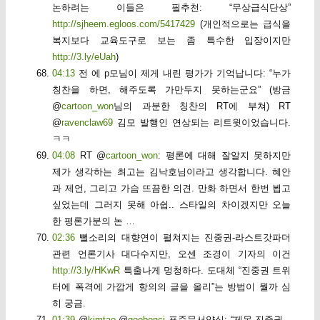
논하려는 이들은 필추천: “무상급식단상”
http://sjheem.egloos.com/5417429
(개인적으로는 급식을
복지보다 교육도구로 보는 좀 특수한 입장이지만
http://3.ly/eUah
)
04:13
전 에 p모님이 제게 내린 평가가 기억납니다: “누가
칭찬을 하면, 해주도록 가만두지 못하는군요” (방금
@
cartoon_won
님의 과분한 칭찬의 RT에 부쳐) RT
@
ravenclaw69
김모 발행인 연상되는 리트윗이었습니다.
ㅋㅋ
04:08
RT @
cartoon_won
: 평론에 대해 잘알지 못하지만
제가 생각하는 최고는 김낙호님이라고 생각합니다. 혜안
과 제언, 그리고 가슴 뜨끔한 의견. 만화 하면서 한번 뵙고
싶었는데 그러지 못해 아쉽.. 스타일의 차이겠지만 오늘
한 평론가분의 논 …
02:36
뻘소리의 대향연이 펼쳐지는 진중권-라스트갓파더
관련 언론기사 대다수지만, 오센 조경이 기자의 이건
http://3.ly/HKwR
특출나게 멍청하다. 도대체 “진중권 트위
터에 폭격에 가깝게 항의의 글을 올리”는 방법이 뭘까 심
히 궁금.
01:39
@
kimtae
@
goobonci
표준문서양식: “제목-진중권 _