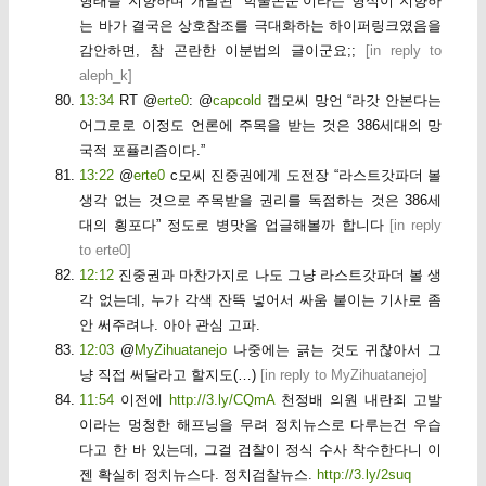
형태를 지향하며 개발된 ‘학술논문’이라는 형식이 지향하
는 바가 결국은 상호참조를 극대화하는 하이퍼링크였음을
감안하면, 참 곤란한 이분법의 글이군요;;
[
in reply to
aleph_k
]
13:34
RT @
erte0
: @
capcold
캡모씨 망언 “라갓 안본다는
어그로로 이정도 언론에 주목을 받는 것은 386세대의 망
국적 포퓰리즘이다.”
13:22
@
erte0
c모씨 진중권에게 도전장 “라스트갓파더 볼
생각 없는 것으로 주목받을 권리를 독점하는 것은 386세
대의 횡포다” 정도로 병맛을 업글해볼까 합니다
[
in reply
to erte0
]
12:12
진중권과 마찬가지로 나도 그냥 라스트갓파더 볼 생
각 없는데, 누가 각색 잔뜩 넣어서 싸움 붙이는 기사로 좀
안 써주려나. 아아 관심 고파.
12:03
@
MyZihuatanejo
나중에는 긁는 것도 귀찮아서 그
냥 직접 써달라고 할지도(…)
[
in reply to MyZihuatanejo
]
11:54
이전에
http://3.ly/CQmA
천정배 의원 내란죄 고발
이라는 멍청한 해프닝을 무려 정치뉴스로 다루는건 우습
다고 한 바 있는데, 그걸 검찰이 정식 수사 착수한다니 이
젠 확실히 정치뉴스다. 정치검찰뉴스.
http://3.ly/2suq