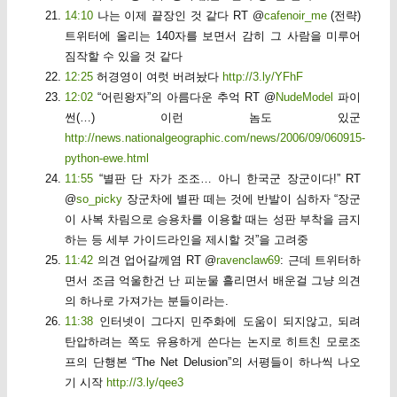
14:10
나는 이제 끝장인 것 같다 RT @
cafenoir_me
(전략)
트위터에 올리는 140자를 보면서 감히 그 사람을 미루어
짐작할 수 있을 것 같다
12:25
허경영이 여럿 버려놨다
http://3.ly/YFhF
12:02
“어린왕자”의 아름다운 추억 RT @
NudeModel
파이
썬(…) 이런 놈도 있군
http://news.nationalgeographic.com/news/2006/09/060915-
python-ewe.html
11:55
“별판 단 자가 조조… 아니 한국군 장군이다!” RT
@
so_picky
장군차에 별판 떼는 것에 반발이 심하자 “장군
이 사복 차림으로 승용차를 이용할 때는 성판 부착을 금지
하는 등 세부 가이드라인을 제시할 것”을 고려중
11:42
의견 업어갈께염 RT @
ravenclaw69
: 근데 트위터하
면서 조금 억울한건 난 피눈물 흘리면서 배운걸 그냥 의견
의 하나로 가져가는 분들이라는.
11:38
인터넷이 그다지 민주화에 도움이 되지않고, 되려
탄압하려는 쪽도 유용하게 쓴다는 논지로 히트친 모로조
프의 단행본 “The Net Delusion”의 서평들이 하나씩 나오
기 시작
http://3.ly/qee3