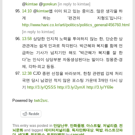
@
kimtae
@
gorekun
[
in reply to kimtae
]
14:10
@
kimtae
옙 이미 되고 있는 중이죠. 많은 생각을 하
게 하는 ‘편견의 지형도’입니다:
http://www.hani.co.kr/arti/politics/politics_general/456760.html
[
in reply to kimtae
]
13:58
상당한 인지적 노력을 투여하지 않는 한, 단순한 상
관관계는 쉽게 인과로 착각된다. 박근혜와 복지를 함께 언
급하는 기사가 넘치기만 해도 “박근혜가 복지를 잘 한
다”는 인식이 상당부분 자동생성된다는 말이다. 정몽준-경
제, 각하-외교 등등.
12:38
CJD 종편 선정을 바라보며, 한창 관련법 강제 처리
국면 당시 남겼던 적지 않은 포스팅 가운데 3개만 다시 상
기
http://3.ly/QSSS
http://3.ly/2ymX
http://3.ly/Y69e
Powered by
twtr2src
.
Reddit
This entry was posted in
만담난무
,
만화품평
,
아스트랄
,
저널리즘
,
전
뇌문화
and tagged
데이터저널리즘
,
독자만화대상
,
떡밥
,
라스트갓파
더
,
세대론
,
위키릭스
,
트위터백업
by
capcold
.