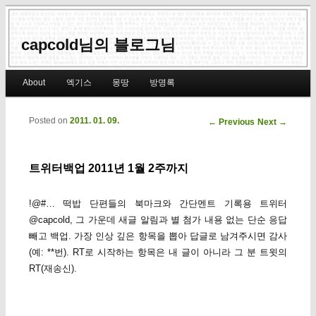
capcold님의 블로그님
Main menu
About
엑기스
몽땅
방명록
Skip to primary content
Skip to secondary content
Posted on
2011. 01. 09.
Post navigation
←
Previous
Next
→
트위터백업 2011년 1월 2주까지
!@#… 떡밥 단편들의 북마크와 간단멘트 기록용 트위터
@capcold, 그 가운데 새글 알림과 별 첨가 내용 없는 단순 응답
빼고 백업. 가장 인상 깊은 항목을 뽑아 답글로 남겨주시면 감사
(예: **번). RT로 시작하는 항목은 내 글이 아니라 그 분 트윗의
RT(재송신).