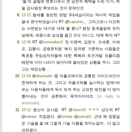
“줄”의 끝발로 변호사로서 큰 금전적 혜택을 누린 이가, 하
필 감사원장 후보라는 것이 문제인것.
13:21
탈세를 동반한 편법 3대세습이라는 역사적 위업을
끝내 완수하셨습니다 RT @
Laputian_
: 그러고보니 이건희
는 사면받는 대가로 대체 뭘 했나? 평창 동계올림픽 유치
실패에, 세종시로 삼성을 옮긴 것도 아니고, 대체 뭐야 쟤?
12:06
RT @
kennedian3
: 3) 이명박, 김문수, 오세훈, 이재
오, 김황식, 공병호처럼 ‘복지 망국병’ 거론하는 사람들은
특권층 무임승차자들에 대한 특혜와 토건개발 포퓰리즘
때문에 이미 나라가 빚더미에 올라앉은 상황을 무시. 그리
고는 재정상황 …
11:59
@
ahastudio
옙 자율규제이되 공통된 가이드라인이
존재하게 하는 것, 그리고 자율규제를 실시하는 업체+따
르는 사용자들에게 득이 되게 하는 교묘한 방안을 더 많이
뽑아내는 것이 공론화의 목적이어야죠.
[
in reply to
ahastudio
]
10:12
원산지 표시법. RT @
Jieun10
ㅋㅋㅋ 상도덕 RT
@
nalraw
: 직업윤리. @
kimtae
@
parkq81
: 근데 왜 장풍같
은 기술을 쓸 때 그렇게 기술 이름을 외치는걸까.. 다 알고
피하겠다