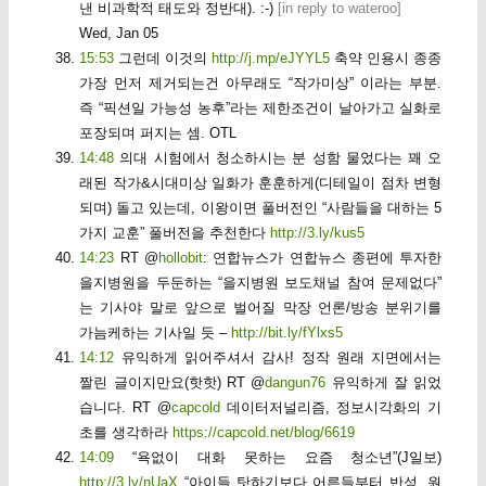
낸 비과학적 태도와 정반대). :-)
[
in reply to wateroo
]
Wed, Jan 05
15:53
그런데 이것의
http://j.mp/eJYYL5
축약 인용시 종종
가장 먼저 제거되는건 아무래도 “작가미상” 이라는 부분.
즉 “픽션일 가능성 농후”라는 제한조건이 날아가고 실화로
포장되며 퍼지는 셈. OTL
14:48
의대 시험에서 청소하시는 분 성함 물었다는 꽤 오
래된 작가&시대미상 일화가 훈훈하게(디테일이 점차 변형
되며) 돌고 있는데, 이왕이면 풀버전인 “사람들을 대하는 5
가지 교훈” 풀버전을 추천한다
http://3.ly/kus5
14:23
RT @
hollobit
: 연합뉴스가 연합뉴스 종편에 투자한
을지병원을 두둔하는 “을지병원 보도채널 참여 문제없다”
는 기사야 말로 앞으로 벌어질 막장 언론/방송 분위기를
가늠케하는 기사일 듯 –
http://bit.ly/fYlxs5
14:12
유익하게 읽어주셔서 감사! 정작 원래 지면에서는
짤린 글이지만요(핫핫) RT @
dangun76
유익하게 잘 읽었
습니다. RT @
capcold
데이터저널리즘, 정보시각화의 기
초를 생각하라
https://capcold.net/blog/6619
14:09
“욕없이 대화 못하는 요즘 청소년”(J일보)
http://3.ly/nUaX
“아이들 탓하기보다 어른들부터 반성, 원