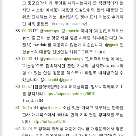
고 좋군요(색채가 무엇을 나타내는지가 좀 직관적이지 않
지만 사소한 아쉬움). 다음엔 연설단위와 함께 대통령 단
위로 표시하는 기능, 호버링하면 갯수 표시 기능도 추가하
면 더욱 좋은듯.
[
in reply to nowespy
]
00:03
RT @
nowespy
: @
capcold
국내의 (자칭)인터랙티브
뉴스 중 근래 본 것중 제일 좋은 사례중 하나네요.다만 (여
전히) raw data를 제공하지 않는게 아쉽습니다. @
gjack
연
합뉴스의 대통령 신년연설 키워드그래프. http:// …
00:03
RT @
ymedialab
: @
nowespy
‘인터랙티브형’이 아닌
‘기본형’으로 접속하시면 관련 기사와 ‘날자료raw data’라
할 수 있는 연설 원문을 텍스트txt 파일로 내려받으실 수
있습니다. @
capcold
@
gjack
09:47
[캡콜닷넷업뎃] 데이터저널리즘, 정보시각화의 기초
를 생각하라
https://capcold.net/blog/6619
Tue, Jan 04
15:15
RT @
anibooks
: 소신 있을 거라고 자부하는 만화출
판사 애니북스에서 국내외 만화 기획·편집 경력자를 모십
니다.
http://bit.ly/gbNv0E
13:24
모 영화의 화제성 때문에 다시금 대중문화에서 평론
이라는 것이 뭐여야하는지 논의가 되는데, 태고적(즉, 02