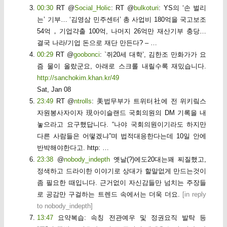
00:30
RT @
Social_Holic
: RT @
bulkoturi
: YS의 ‘손 벌리
는’ 기부… ‘김영삼 민주센터’ 총 사업비 180억을 국고보조
54억，기업갹출 100억, 나머지 26억만 재산기부 충당…
결국 나라/기업 돈으로 재단 만든다? – …
00:29
RT @
goobonci
: `쥐20세 대학’, 김한조 만화가가 요
즘 물이 올랐군요, 아래로 스크롤 내릴수록 재밌습니다.
http://sanchokim.khan.kr/49
Sat, Jan 08
23:49
RT @
ntrolls
: 美법무부가 트위터社에 전 위키맄스
자원봉사자이자 現아이슬랜드 국회의원의 DM 기록을 내
놓으라고 요구했답니다. “나야 국회의원이기라도 하지만
다른 사람들은 어떻겠냐”며 법적대응한다는데 10일 안에
반박해야한다고. http: …
23:38
@
nobody_indepth
옛날(?)에도20대는꽤 찌질했고,
정색하고 드라이한 이야기로 상대가 할말없게 만드는것이
좀 필요한 때입니다. 근거없이 자신감들만 넘치는 주장들
로 공감만 구걸하는 트렌드 속에서는 더욱 더요.
[
in reply
to nobody_indepth
]
13:47
요약복습: 속칭 전관예우 및 정권요직 발탁 등