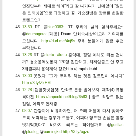
인진단부터 제대로 해야”라고 잘 나가다가 난데없이 “원인
은 인터넷임”으로 규정하고 끝. 기승전병은 장르를 초월한
트렌드인가.
13:39
RT @
blue0083
: RT 주위에 널리 알려주세요~
@
daumagora
: [채용] Daum 만화속세상/아고라 기획자를
모십니다.
http://durl.me/4oj9s
주위 분들에게 많은 추천
부탁합니다.
13:26
RT @
ekctu
:
#kctu
홍익대, 정말 이래도 되는 겁니
까? 청소용역노동자 170명 집단해고, 최저임금도 안 주고
3개월짜리 용역계약 강요http://j.mp/hdeubL
13:00
웃었다. “그가 두려워 하는 것은 길로틴이 아니다”
http://3.ly/ZkEM
12:28
[캡콜닷넷업뎃] 만화로 돈을 벌어보자: 제작(4) 유통
복마전
https://capcold.net/blog/6583
| 꿈도 희망도 없는
칼럼, 아직도 연재중.
08:07
관광지에 비유하자면, 더 오래 머물며 다시 찾아오
도록 노력하는 경우가 드물고, 어쩌다 당도한 손님은 홀랑
벗겨먹겠다고 바가지 씌우는 격이랄까요. @
gorillac
@
plusle_
@
burningkid
http://3.ly/bgzu