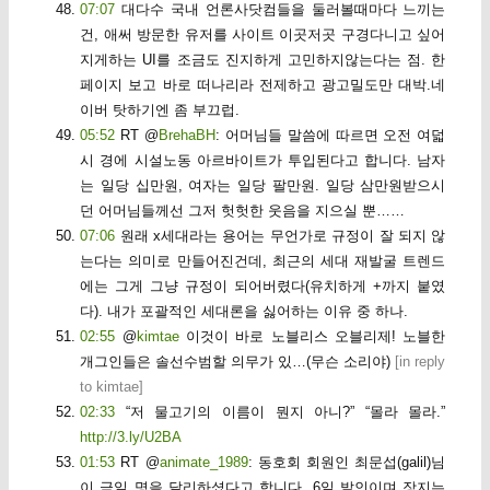
07:07
대다수 국내 언론사닷컴들을 둘러볼때마다 느끼는
건, 애써 방문한 유저를 사이트 이곳저곳 구경다니고 싶어
지게하는 UI를 조금도 진지하게 고민하지않는다는 점. 한
페이지 보고 바로 떠나리라 전제하고 광고밀도만 대박.네
이버 탓하기엔 좀 부끄럽.
05:52
RT @
BrehaBH
: 어머님들 말씀에 따르면 오전 여덟
시 경에 시설노동 아르바이트가 투입된다고 합니다. 남자
는 일당 십만원, 여자는 일당 팔만원. 일당 삼만원받으시
던 어머님들께선 그저 헛헛한 웃음을 지으실 뿐……
07:06
원래 x세대라는 용어는 무언가로 규정이 잘 되지 않
는다는 의미로 만들어진건데, 최근의 세대 재발굴 트렌드
에는 그게 그냥 규정이 되어버렸다(유치하게 +까지 붙였
다). 내가 포괄적인 세대론을 싫어하는 이유 중 하나.
02:55
@
kimtae
이것이 바로 노블리스 오블리제! 노블한
개그인들은 솔선수범할 의무가 있…(무슨 소리야)
[
in reply
to kimtae
]
02:33
“저 물고기의 이름이 뭔지 아니?” “몰라 몰라.”
http://3.ly/U2BA
01:53
RT @
animate_1989
: 동호회 회원인 최문섭(galil)님
이 금일 명을 달리하셨다고 합니다. 6일 발인이며 장지는