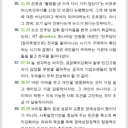
11:46
진중권 “불량품 낸 가게 다시 가지 않는다”는 비유로
라스트갓파더를 신경 안 쓰겠다 논평했는데, 그게 왜 영화
에 대한 비난이라고 해석이 되어야하는지 모르겠다. 아니
그 전에, 보기 싫어 안본다는게 뉴스가 된다는것부터가;;
11:23
오오 민주당 집회 참가자들을 본격 소돼지 취급하는
논리;; RT @
sonkiza
한나라당 안형환 대변인 “민주당이
(장외투쟁으로) 전국을 돌아다니는 시기가 구제역이 확산
되는 시기와 겹쳤다. 많은 국민들이 우려하는 가운데 사람
들을 몰고 전국을 돌아다녔다
07:34
늘 생각하는 바지만, 공공복지강화야 말로 민간고용
자가 담당할 부분을 줄여주는 궁극의 기업프렌들리 정책
이다. 우파들이 무척 찬성해야 할 것 같아.
06:07
어떤 미덕을 두고 개인을 영웅화하는 것이 가장 쉽
고 재미있고 가끔 감동적이지만, 그 개인이 아니어도 그
미덕이 재현 + 지속 가능한 사회 조건을 고민하는 것이 조
금 더 실용적이리라.
05:39
브라질 룰라 정권 성공의 교훈은 경제성장이 짱이다
가 아니라, 사회발전기반을 중심에 두는 빈곤층 축소와 복
지강화라는 좌파적 목표를 위해 경제성장정책도 탕평책도