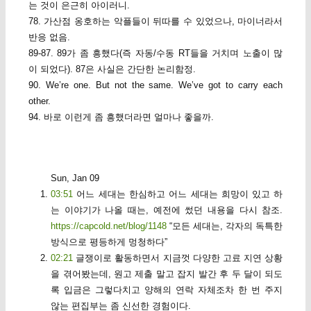
는 것이 은근히 아이러니.
78. 가산점 옹호하는 악플들이 뒤따를 수 있었으나, 마이너라서
반응 없음.
89-87. 89가 좀 흥했다(즉 자동/수동 RT들을 거치며 노출이 많
이 되었다). 87은 사실은 간단한 논리함정.
90. We’re one. But not the same. We’ve got to carry each
other.
94. 바로 이런게 좀 흥했더라면 얼마나 좋을까.
Sun, Jan 09
03:51
어느 세대는 한심하고 어느 세대는 희망이 있고 하
는 이야기가 나올 때는, 예전에 썼던 내용을 다시 참조.
https://capcold.net/blog/1148
“모든 세대는, 각자의 독특한
방식으로 평등하게 멍청하다”
02:21
글쟁이로 활동하면서 지금껏 다양한 고료 지연 상황
을 겪어봤는데, 원고 제출 말고 잡지 발간 후 두 달이 되도
록 입금은 그렇다치고 양해의 연락 자체조차 한 번 주지
않는 편집부는 좀 신선한 경험이다.