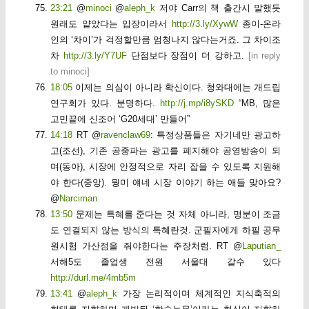
23:21
@
minoci
@
aleph_k
저야 Carr의 책 출간시 말했듯
원래도 얕았다는 입장이라서
http://3.ly/XywW
종이-온라
인의 ‘차이’가 걱정할만큼 엄청나지 않다는거죠. 그 차이조
차
http://3.ly/Y7UF
단점보다 장점이 더 강하고.
[
in reply
to minoci
]
18:05
이제는 의심이 아니라 확신이다. 청와대에는 개드립
연구회가 있다. 분명하다.
http://j.mp/i8ySKD
“MB, 많은
고민끝에 신조어 ‘G20세대’ 만들어”
14:18
RT @
ravenclaw69
: 특정상품들은 자기네만 광고하
고(조선), 기존 공중파는 광고를 폐지해야 공영방송이 되
며(동아), 시장에 안정적으로 자리 잡을 수 있도록 지원해
야 한다(중앙). 뭥미 얘네 시장 이야기 하는 애들 맞아요?
@
Narciman
13:50
문제는 특혜를 준다는 것 자체 아니라, 명분이 조금
도 연결되지 않는 방식의 특혜란것. 군필자에게 하필 공무
원시험 가산점을 줘야한다는 주장처럼. RT @
Laputian_
서해5도 졸업생 전원 서울대 갈수 있다
http://durl.me/4mb5m
13:41
@
aleph_k
가장 논리적이며 체계적인 지식축적의