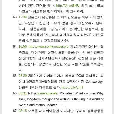
년)에 썼던 관련글 하나:
http://3.ly/dH4U
요즘 쓰는 글스
타일보다 정교함은 떨어지지만, 뭐 그럭저럭.
12:34
설문조사 응답률은 그 자체만으로는 아무 의미 없지
만, 무응답의 집단적 이유가 있을 경우 표집오류가 된다.
지지도 설문결과를 그냥 믿어라 또는 막연한 부정보다, 정
말로 무응답층이 “진보라서 의견표명을 꺼리는지” 다른 종
류의 설문들과 비교검증해볼 사안.
10:56
http://www.comicreader.org
제9회독자만화대상 결
과발표. 대상’이끼’ 신인상’포천’ 출판상’식객’ 온라인만화
상’신과함께’ 심사위원상’내가살던용산’. 선정된 모든 작품
들, 선정되지 않았으나 선전한 모든 다른 작품들 축하합니
다.
08:29
2010년에 아이패드에서 마블과 DC의 공식툴이 되
면서 e만화구매+열람앱의 단독 1인자가 된 Comixology,
만화책 1백만 다운로드 돌파.
http://3.ly/chfT
06:31
RT @
pomeranian99
: My latest Wired column: Why
slow, long-form thought and writing is thriving in a world of
tweets and status updates — …
05:15
모두들 새겨둬야할건 아니지만, 구체적 정책방향을