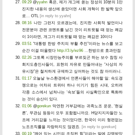
09:29
@
yyahn
혹은, 제가 개그에 쏟는 정성의 10분의 1만
진지한 내용의 생산에 쏟았더면 사회 개혁이 한 발짝 앞으
로… OTL
[
in reply to yyahn
]
08:16
나만 그런지 모르겠는데, 진지한 사회적 발언이나
전문분야 관련 코멘트를 남긴 것이 리트윗될 때 얻는 쾌감
이 1이라면, 개그가 리트윗될 때 얻는 쾌감은 10이다
03:51
“대통령 한방 주치의 부활 추진”이라는 뉴스를 보고
순간 이걸 떠올렸다
http://3.ly/ez96
…한방으로 효과만점
02:26
그토록 시장만능주의를 부르짖곤 하는 보수 참칭 사
회지도층인사들이, 표현의 자유로 만들어내는 “사상의 자
유시장”은 철저하게 규제하고 싶어하는 것도 참 아이러니.
01:17
오늘날 뉴스환경에서 언론사들이 해야할 일: 속도경
쟁으로는 어차피 트위터 하나 이기기 힘든 시대, 오히려
각종 소스에서 넘쳐나는 ‘속보’들의 사실확인으로 특화하
는 것이 승산이 있다.
01:06
@
gorekun
막연한 거부감에는 귀족노조 운운, ‘현실
론’, 무관심 등등이 모두 포함됩니까요. H당지지자들만 노
조에 거리감을 느끼는 것이었다면, 한국이 이리 형편없는
노조조직률을 자랑하지도 않겠죠.
[
in reply to gorekun
]
00:19
“깨어 있는 시민의 조직된 힘”이라는 말에 감명받았