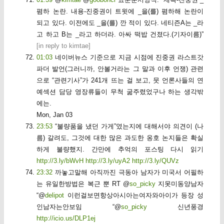
폄하 논란. 내용-진중권이 트윗에 _을(를) 폄하해 논란이
되고 있다. 이전에도 _을(를) 깐 적이 있다. 네티즌A는 _라
고 하고 B는 _라고 하더라. 아싸 떡밥 건졌다.(기자이름)”
[
in reply to kimtae
]
01:03
네이버뉴스 기준으로 지금 시점에 진중권 라스트갓
파더 발언(그러니까, 안볼거라는 그 말과 이후 언쟁) 관련
으로 “관련기사”가 241개 뜨는 걸 보고, 뭇 언론사들의 연
예섹션 담당 영장류들이 무척 굶주렸었구나 하는 생각밖
에는.
Mon, Jan 03
23:53
“불량품을 냈던 가게”였는지에 대해서야 의견이 (나
름) 갈려도, 그것에 대한 많은 과도한 옹호 논지들은 확실
하게 불량했지. 간만에 추억의 포스팅 다시 읽기
http://3.ly/bWvH
http://3.ly/uyA2
http://3.ly/QUVz
23:32
까놓고말해 아직까진 극동아 남자가 미국서 어필하
는 유일한방법은 복근 뿐 RT @
so_picky
지못미동양남자
“@
delipot
이런걸보면항상아시아는여자와아이가 등장 성
인남자는안보임 “@
so_picky
신년풍경
http://icio.us/DLP1ej