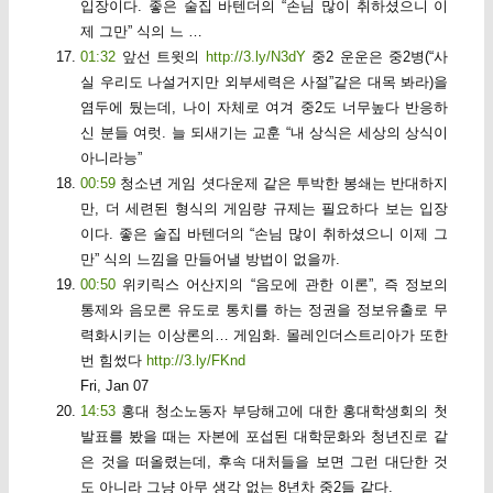
입장이다. 좋은 술집 바텐더의 “손님 많이 취하셨으니 이
제 그만” 식의 느 …
01:32
앞선 트윗의
http://3.ly/N3dY
중2 운운은 중2병(“사
실 우리도 나설거지만 외부세력은 사절”같은 대목 봐라)을
염두에 뒀는데, 나이 자체로 여겨 중2도 너무높다 반응하
신 분들 여럿. 늘 되새기는 교훈 “내 상식은 세상의 상식이
아니라능”
00:59
청소년 게임 셧다운제 같은 투박한 봉쇄는 반대하지
만, 더 세련된 형식의 게임량 규제는 필요하다 보는 입장
이다. 좋은 술집 바텐더의 “손님 많이 취하셨으니 이제 그
만” 식의 느낌을 만들어낼 방법이 없을까.
00:50
위키릭스 어산지의 “음모에 관한 이론”, 즉 정보의
통제와 음모론 유도로 통치를 하는 정권을 정보유출로 무
력화시키는 이상론의… 게임화. 몰레인더스트리아가 또한
번 힘썼다
http://3.ly/FKnd
Fri, Jan 07
14:53
홍대 청소노동자 부당해고에 대한 홍대학생회의 첫
발표를 봤을 때는 자본에 포섭된 대학문화와 청년진로 같
은 것을 떠올렸는데, 후속 대처들을 보면 그런 대단한 것
도 아니라 그냥 아무 생각 없는 8년차 중2들 같다.