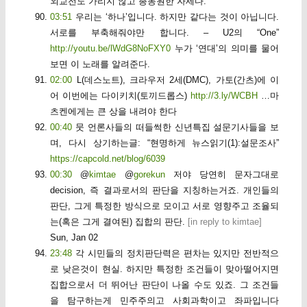
외교전도 가리지 않고 총동원한 자세다.
03:51
우리는 ‘하나’입니다. 하지만 같다는 것이 아닙니다.
서로를 부축해줘야만 합니다. – U2의 “One”
http://youtu.be/lWdG8NoFXY0
누가 ‘연대’의 의미를 물어
보면 이 노래를 알려준다.
02:00
L(데스노트), 크라우저 2세(DMC), 가토(간츠)에 이
어 이번에는 다이키치(토끼드롭스)
http://3.ly/WCBH
…마
츠켄에게는 큰 상을 내려야 한다
00:40
뭇 언론사들의 떠들썩한 신년특집 설문기사들을 보
며, 다시 상기하는글: “현명하게 뉴스읽기(1):설문조사”
https://capcold.net/blog/6039
00:30
@
kimtae
@
gorekun
저야 당연히 문자그대로
decision, 즉 결과로서의 판단을 지칭하는거죠. 개인들의
판단, 그게 특정한 방식으로 모이고 서로 영향주고 조율되
는(혹은 그게 결여된) 집합의 판단.
[
in reply to kimtae
]
Sun, Jan 02
23:48
각 시민들의 정치판단력은 편차는 있지만 전반적으
로 낮은것이 현실. 하지만 특정한 조건들이 맞아떨어지면
집합으로서 더 뛰어난 판단이 나올 수도 있죠. 그 조건들
을 탐구하는게 민주주의고 사회과학이고 좌파입니다