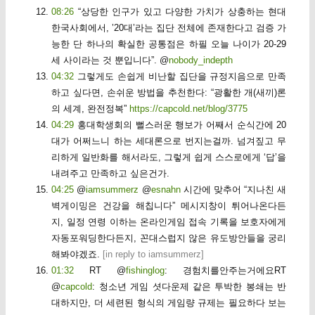
08:26
“상당한 인구가 있고 다양한 가치가 상충하는 현대
한국사회에서, ’20대’라는 집단 전체에 존재한다고 검증 가
능한 단 하나의 확실한 공통점은 하필 오늘 나이가 20-29
세 사이라는 것 뿐입니다”. @
nobody_indepth
04:32
그렇게도 손쉽게 비난할 집단을 규정지음으로 만족
하고 싶다면, 손쉬운 방법을 추천한다: “광활한 개(새끼)론
의 세계, 완전정복”
https://capcold.net/blog/3775
04:29
홍대학생회의 뻘스러운 행보가 어째서 순식간에 20
대가 어쩌느니 하는 세대론으로 번지는걸까. 넘겨짚고 무
리하게 일반화를 해서라도, 그렇게 쉽게 스스로에게 ‘답’을
내려주고 만족하고 싶은건가.
04:25
@
iamsummerz
@
esnahn
시간에 맞추어 “지나친 새
벽게이밍은 건강을 해칩니다” 메시지창이 튀어나온다든
지, 일정 연령 이하는 온라인게임 접속 기록을 보호자에게
자동포워딩한다든지, 꼰대스럽지 않은 유도방안들을 궁리
해봐야겠죠.
[
in reply to iamsummerz
]
01:32
RT @
fishinglog
: 경험치를안주는거에요RT
@
capcold
: 청소년 게임 셧다운제 같은 투박한 봉쇄는 반
대하지만, 더 세련된 형식의 게임량 규제는 필요하다 보는