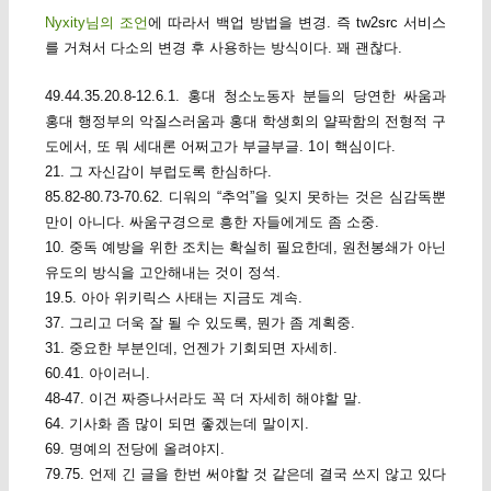
Nyxity님의 조언
에 따라서 백업 방법을 변경. 즉 tw2src 서비스
를 거쳐서 다소의 변경 후 사용하는 방식이다. 꽤 괜찮다.
49.44.35.20.8-12.6.1. 홍대 청소노동자 분들의 당연한 싸움과
홍대 행정부의 악질스러움과 홍대 학생회의 얄팍함의 전형적 구
도에서, 또 뭐 세대론 어쩌고가 부글부글. 1이 핵심이다.
21. 그 자신감이 부럽도록 한심하다.
85.82-80.73-70.62. 디워의 “추억”을 잊지 못하는 것은 심감독뿐
만이 아니다. 싸움구경으로 흥한 자들에게도 좀 소중.
10. 중독 예방을 위한 조치는 확실히 필요한데, 원천봉쇄가 아닌
유도의 방식을 고안해내는 것이 정석.
19.5. 아아 위키릭스 사태는 지금도 계속.
37. 그리고 더욱 잘 될 수 있도록, 뭔가 좀 계획중.
31. 중요한 부분인데, 언젠가 기회되면 자세히.
60.41. 아이러니.
48-47. 이건 짜증나서라도 꼭 더 자세히 해야할 말.
64. 기사화 좀 많이 되면 좋겠는데 말이지.
69. 명예의 전당에 올려야지.
79.75. 언제 긴 글을 한번 써야할 것 같은데 결국 쓰지 않고 있다