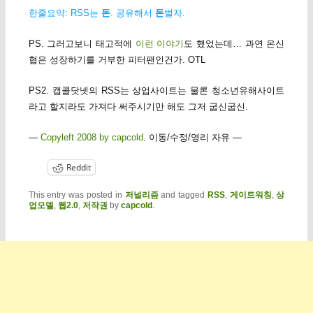
한줄요약: RSS는
돈
. 공유해서
돈
벌자.
PS. 그러고보니 태고적에
이런 이야기
도 했었는데… 과연 온신
협은 성장하기를 거부한 피터팬인건가. OTL
PS2. 캡콜닷넷의 RSS는 상업사이트는 물론 청소년유해사이트
라고 할지라도 가져다 써주시기만 해도 그저 굽신굽신.
—
Copyleft 2008 by capcold
. 이동/수정/영리 자유 —
Reddit
This entry was posted in
저널리즘
and tagged
RSS
,
게이트워칭
,
상
업모델
,
웹2.0
,
저작권
by
capcold
.