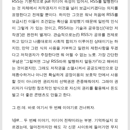
RSS는 기본적으로 pull 미디어 속성이 있어서, RSS를 발행한다
는 것 자체에서 저작권자가 이것을 널리 보급시키겠다는 의지를
표명한다고 전제할 뿐이다. 하지만 그것은 워낙 처음에 RSS를
보급시킨 이들이 조건없는 확산을 표방했기 때문에 일반적 인식
이 그렇게 가 있는 것이고, RSS라는 기술과 공유정신(‘대안 저
작권’)은 완전히 별개다. 관습적으로는(!) RSS가 공유를 전제로
하고 있다고 나름대로의 사회적 합의가 이루어진 상태이기는 하
지만, 만약 그런 식의 사용을 거부하고 일련의 제한사항을 두겠
다고 저작권자가 주장한다면 뭐 어쩔 수 없는 노릇. 가장 간단한
푸념은 “그럴꺼면 그냥 RSS따위 발행하지 말등가!”라고 해버리
는 것이겠지만, 그래도 저작권을 소멸시켜서 공공도메인으로 강
제환수하거나 아니면 확실하게 공정이용의 보호막 안에서 사용
할 것이 아니라면 권리자의 선택권은 존중해줘야지. 그래야 권
리자가 다양한 창조적인 방식으로 자신의 권리를 활용해서 돈도
벌고 더 좋은 콘텐츠도 만들고 한다.
그.런.데. 바로 여기서 두 번째 이야기로 건너뛰자.
!@#… 두 번째 이야기, 미디어 전략이라는 부분. 기억하실지 모
르겠는데, 얼마전까지만 해도 각 신문 사이트에 들어가면 무지