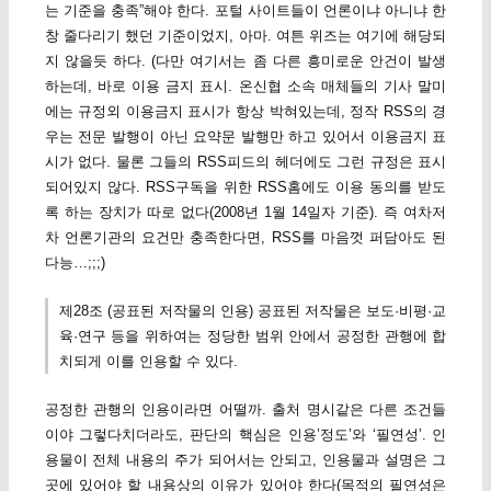
는 기준을 충족”해야 한다. 포털 사이트들이 언론이냐 아니냐 한
창 줄다리기 했던 기준이었지, 아마. 여튼 위즈는 여기에 해당되
지 않을듯 하다. (다만 여기서는 좀 다른 흥미로운 안건이 발생
하는데, 바로 이용 금지 표시. 온신협 소속 매체들의 기사 말미
에는 규정외 이용금지 표시가 항상 박혀있는데, 정작 RSS의 경
우는 전문 발행이 아닌 요약문 발행만 하고 있어서 이용금지 표
시가 없다. 물론 그들의 RSS피드의 헤더에도 그런 규정은 표시
되어있지 않다. RSS구독을 위한 RSS홈에도 이용 동의를 받도
록 하는 장치가 따로 없다(2008년 1월 14일자 기준). 즉 여차저
차 언론기관의 요건만 충족한다면, RSS를 마음껏 퍼담아도 된
다능…;;;)
제28조 (공표된 저작물의 인용) 공표된 저작물은 보도·비평·교
육·연구 등을 위하여는 정당한 범위 안에서 공정한 관행에 합
치되게 이를 인용할 수 있다.
공정한 관행의 인용이라면 어떨까. 출처 명시같은 다른 조건들
이야 그렇다치더라도, 판단의 핵심은 인용’정도’와 ‘필연성’. 인
용물이 전체 내용의 주가 되어서는 안되고, 인용물과 설명은 그
곳에 있어야 할 내용상의 이유가 있어야 한다(목적의 필연성은