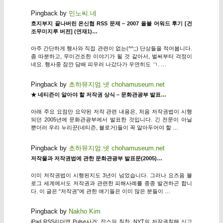
Pingback by
민노씨.네
흐지부지 끝나버린 온신협 RSS 문제 – 2007 올블 어워드 후기 [건
조무미지루 버전] (연재1)…
아주 간단하게 행사와 직접 관련이 없는(^^;;) 단상들을 적어봅니다.
좀 따분하고, 무미건조한 이야기가 될 것 같아서, 벌써부터 걱정이
네요. 행사중 잠깐 담배 피우러 나갔다가 우연히도 ㄱ. …
Pingback by
초하뮤지엄.넷 chohamuseum.net
★ 네티즌이 알아야 할 저작권 상식 – 문화관광부 발표…
아래 주요 요점만 요약된 저작 관련 내용은, 처음 저작권법이 시행
되던 2005년에 문화관광부에서 발표한 것입니다. 긴 전문이 아닐
뿐더러 우리 누리꾼(네티즌, 블로거)들이 꼭 알아두어야 할 …
Pingback by
초하뮤지엄.넷 chohamuseum.net
저작물과 저작권법에 관한 문화관광부 발표문(2005)…
이미 저작권법이 시행된지도 3년이 넘었습니다. 그러나 요즈음 블
로그 세계에서도 저작권과 관련한 피해사례를 종종 발견하곤 합니
다. 이 글은 “저작권”에 관한 얘기들은 이미 많은 분들이 …
Pingback by
Nakho Kim
iPad RSS리더앱 Pulse사건: 잡스의 칭찬, NYT의 저작권침해 신고