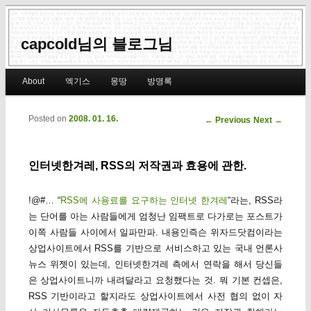
capcold님의 블로그님
Main menu
About
엑기스
몽땅
방명록
Skip to primary content
Skip to secondary content
Posted on
2008. 01. 16.
Post navigation
←
Previous
Next
→
인터넷한겨레, RSS의 저작권과 효용에 관한.
!@#… “
RSS에 사용료를 요구하는 인터넷 한겨레
“라는, RSS라
는 단어를 아는 사람들에게 엄청난 임팩트로 다가로는 포스트가
이쪽 사람들 사이에서 일파만파. 내용인즉슨 위자드닷컴이라는
상업사이트에서 RSS를 기반으로 서비스하고 있는 국내 언론사
뉴스 위젯이 있는데, 인터넷한겨레 측에서 연락을 해서 당신들
은 상업사이트니까 내려달라고 요청했다는 것. 뭐 기본 컨셉은,
RSS 기반이라고 할지라도 상업사이트에서 사전 협의 없이 자