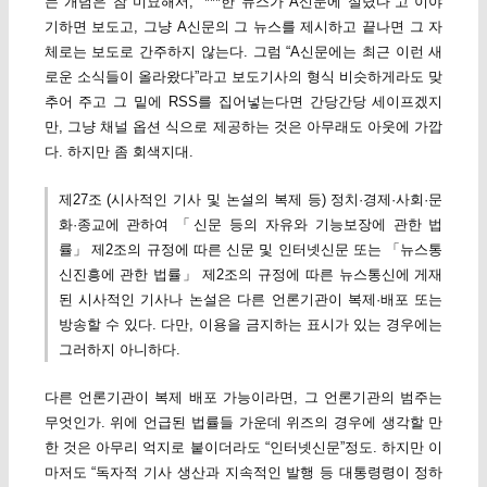
는 개념은 참 미묘해서, “***한 뉴스가 A신문에 실렸다”고 이야
기하면 보도고, 그냥 A신문의 그 뉴스를 제시하고 끝나면 그 자
체로는 보도로 간주하지 않는다. 그럼 “A신문에는 최근 이런 새
로운 소식들이 올라왔다”라고 보도기사의 형식 비슷하게라도 맞
추어 주고 그 밑에 RSS를 집어넣는다면 간당간당 세이프겠지
만, 그냥 채널 옵션 식으로 제공하는 것은 아무래도 아웃에 가깝
다. 하지만 좀 회색지대.
제27조 (시사적인 기사 및 논설의 복제 등) 정치·경제·사회·문
화·종교에 관하여 「신문 등의 자유와 기능보장에 관한 법
률」 제2조의 규정에 따른 신문 및 인터넷신문 또는 「뉴스통
신진흥에 관한 법률」 제2조의 규정에 따른 뉴스통신에 게재
된 시사적인 기사나 논설은 다른 언론기관이 복제·배포 또는
방송할 수 있다. 다만, 이용을 금지하는 표시가 있는 경우에는
그러하지 아니하다.
다른 언론기관이 복제 배포 가능이라면, 그 언론기관의 범주는
무엇인가. 위에 언급된 법률들 가운데 위즈의 경우에 생각할 만
한 것은 아무리 억지로 붙이더라도 “인터넷신문”정도. 하지만 이
마저도 “독자적 기사 생산과 지속적인 발행 등 대통령령이 정하