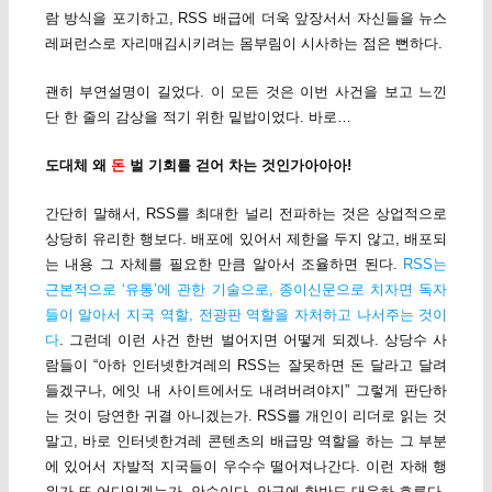
람 방식을 포기하고, RSS 배급에 더욱 앞장서서 자신들을 뉴스
레퍼런스로 자리매김시키려는 몸부림이 시사하는 점은 뻔하다.
괜히 부연설명이 길었다. 이 모든 것은 이번 사건을 보고 느낀
단 한 줄의 감상을 적기 위한 밑밥이었다. 바로…
도대체 왜
돈
벌 기회를 걷어 차는 것인가아아아!
간단히 말해서, RSS를 최대한 널리 전파하는 것은 상업적으로
상당히 유리한 행보다. 배포에 있어서 제한을 두지 않고, 배포되
는 내용 그 자체를 필요한 만큼 알아서 조율하면 된다.
RSS는
근본적으로 ‘유통’에 관한 기술으로, 종이신문으로 치자면 독자
들이 알아서 지국 역할, 전광판 역할을 자처하고 나서주는 것이
다
. 그런데 이런 사건 한번 벌어지면 어떻게 되겠나. 상당수 사
람들이 “아하 인터넷한겨레의 RSS는 잘못하면 돈 달라고 달려
들겠구나, 에잇 내 사이트에서도 내려버려야지” 그렇게 판단하
는 것이 당연한 귀결 아니겠는가. RSS를 개인이 리더로 읽는 것
말고, 바로 인터넷한겨레 콘텐츠의 배급망 역할을 하는 그 부분
에 있어서 자발적 지국들이 우수수 떨어져나간다. 이런 자해 행
위가 또 어디있겠는가. 안습이다. 안구에 한반도 대운하 흐른다.