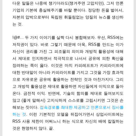
다운 말들은 나중에 챙기더라도(챙겨주면 고맙지만), 그저 언론
기업의 기본에 충실해주기를 바랄 뿐이다. 정당한 돈을 벌어서,
자본의 압박으로부터 독립된 휘둘림없는 양질의 뉴스를 생산하
는 것.
!@#… 두 가지 이야기를 살짝 다시 봉합해보자. 우선, RSS에는
저작권이 있다. 바로 그렇기 때문에 더욱, RSS를 만드는 이가
자신이 권리를 가진 그 피조물의 의미와 개방적 활용성에 대해
서 제대로 인지하면서 적극적으로 나서서 공유에 의한 확산을
장려하는 쪽이 옳다. 이것은 마치 카피레프트가 카피라이트에
대한 반대말이 아니라 카피라이트를 가지고 그것을 가장 효과적
으로 자유로운 공유에 활용하는 전략인 것과 마찬가지다. 그리
고 개방적 활용성은 제대로 활용하면 자신들에게 이익으로 돌아
온다. 금전적 이익. 반면에, 기술의 함의를 제대로 들여보지도
않고 (좋게 말해서) 고지식하게 스스로를 고립시키면 그것은 손
해보는 짓이다.
접속경로를 최대한 제공하고 언론으로서 장사를
하는 것
. 이런 기본적인 모델을 뒤집어가면서 상업사이트에는
RSS 사용 제한이 어쩌느니 하는 식으로 자신의 배에 칼질하는
것은 현명하지 않다. 끝.