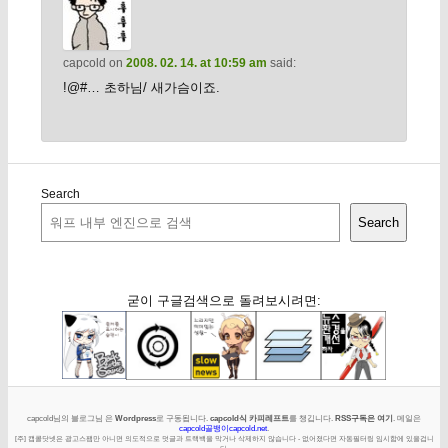
capcold
on
2008. 02. 14. at 10:59 am
said:
!@#… 초하님/ 새가슴이죠.
Search
Search
굳이 구글검색으로 돌려보시려면:
capcold님의 블로그님 은
Wordpress
로 구동됩니다.
capcold식 카피레프트
를 챙깁니다.
RSS구독은 여기
. 메일은
capcold골뱅이capcold.net
.
[주] 캡콜닷넷은 광고스팸만 아니면 의도적으로 덧글과 트랙백을 막거나 삭제하지 않습니다 - 없어졌다면 자동필터링 임시함에 있을겁니