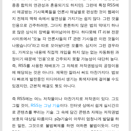
종종 합치의 연관성과 혼용되기도 하지만). 그런데 특정 RSS에
서 제공받는 기사목록들을 언론사 채널별로 편성한 것이 웹페이
지 전체의 맥락 속에서 필연성을 가지기는 쉽지 않다. 그런 것을
인용으로 간주하려면, 그다지 튼튼하지 않은 법의 막대기 하나
로 많은 상식의 장벽을 뛰어넘어야 한다. 하다못해 IT 리뷰 전문
사이트에서 “오늘 각 언론사들의 IT 관련 기사들은 이런 것들이
나왔습니다”라고 따로 모아놨다면 모를까. 심지어 그런 경우라
도, 가져오는 내용에 직접적 개입을 하지 않는 없는 자동화된 과
정이기 때문에 ‘인용’으로 간주되지 못할 가능성이 대단히 높다.
즉, RSS를 사용한 재배포가 그 자체로 저작권법상의 공정이용
에 해당되는 것은 아니다. 제목만 잘라서 써도 마찬가지다. 법보
다 빠르게 발전중인 미디어라서 생기는 회색지대에 걸어볼 수도
있겠지만, 근본적 해결도 뭣도 아니다.
즉 RSS에는 여느 저작물이나 마찬가지로 저작권이 있다. 그도
그럴 것이,
RSS는 그냥 기술
이다. 인터넷 상에서 쉽게 실시간으
로 콘텐츠를 뿌리는 기술. 그 속에 담긴 콘텐츠 자체는 저작권법
보호의 대상일 따름이다. p2p기술이 아무리 엄청나게 발달을 하
든 말든, 그것으로 불법복제를 하면 여하튼 불법이듯이. 다만