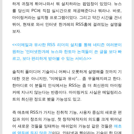
하게 귀찮게 튀어나와서 뭐 설치하라는 팝업창이 있었다. 뉴스
를 당신의 PC에 직접 실시간으로 제공해준다나 뭐라나. 바로,
마이링커라는 설치형 프로그램이었다. 그리고 약간 시간을 건너
뛰어, 현재로 와서 인터넷 한겨레의 RSS홈에 걸려있는 설명을
보자.
<<이메일과 유사한 RSS 리더의 설치를 통해 네티즌 여러분이
원하는 ‘인터넷한겨레 뉴스와 한토마 논객들이 쓴 글을 보다 빠
르고, 보다 편리하게 받아볼 수 있는 서비스>>
솔직히 풀미디어 기술이니 어쩌니 오롯하게 설명해줄 것까지 기
대한 것은 아니지만, “이메일과 유사”… 좀 우울해지려고 한다.
한마디로 이 분들의 인식에서는 RSS는 좀 더 최신판의 마이링
커에 지나지 않는다는 반증이다. 마이링커도 사실은 메일링리스
트의 최신판 정도로 봤을 가능성도 있고.
즉 애초에 RSS가 가지는 진취적 기능, 사용자 중심의 새로운 편
집과 의미 창조의 가능성, 첫 창작/제작자의 의도를 크게 뛰어넘
어 새로운 것들을 잉태하는 매쉬업의 가능성 같은 것들은
애초
에 염두에 두지 않은 것
이다. 인터넷과 웹이라는 기술이 한 단계