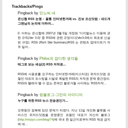
Trackbacks/Pings
Pingback by
민노씨.네
온신협 RSS 논쟁 – 꼴통 인터넷한겨레 vs. 진보 조선닷컴 : 새드개
그맨님의 논의에 더하여…
0. 이하는 온신협에 2007년 3월 5일 개정된 ‘디지털뉴스 이용에 관
한 규칙(Ver 3.0)’ 중 RSS에 관한 규정이다(Ver3.0에서 최초로 신설
된 규정). RSS (Rich Site Summary)RSS 는 컨텐츠 업데이트가 자
주 일어…
Pingback by
Philos의 잡다한 생각들
태그로 보는 세상(2) RSS 저작권…
RSS에 사용료를 요구하는 인터넷한겨레(미스타표) 위자드닷컴 표
철민 대표의 포스팅을 시발로 폭발한 RSS의 저작권 문제 중간정리.
RSS와 뗄래야 뗄 수 없는 존재인 블로거들 사이에는 ‘RSS저작…
Pingback by
링블로그-그만의 아이디어
누구를 위한 RSS 뉴스 전송권인가…
오랫동안 잠복해 있던 문제가 터졌다. 지난 11일 개인화 플랫폼 서
비스인 위자드닷컴을 운영중인 표철민 대표가 자신의 블로그
(
http://mrpyo.com/blog/74
)에 국내 한 일간지로부터 RSS 제공 금지
에 대…