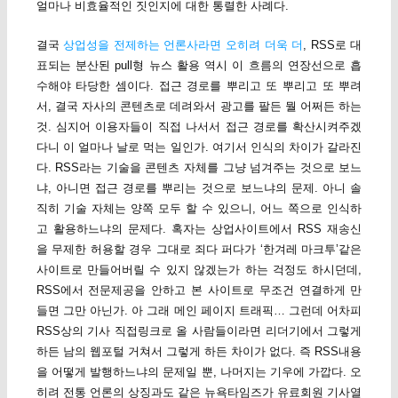
얼마나 비효율적인 짓인지에 대한 통렬한 사례다.
결국
상업성을 전제하는 언론사라면 오히려 더욱 더
, RSS로 대
표되는 분산된 pull형 뉴스 활용 역시 이 흐름의 연장선으로 흡
수해야 타당한 셈이다. 접근 경로를 뿌리고 또 뿌리고 또 뿌려
서, 결국 자사의 콘텐츠로 데려와서 광고를 팔든 뭘 어쩌든 하는
것. 심지어 이용자들이 직접 나서서 접근 경로를 확산시켜주겠
다니 이 얼마나 날로 먹는 일인가. 여기서 인식의 차이가 갈라진
다. RSS라는 기술을 콘텐츠 자체를 그냥 넘겨주는 것으로 보느
냐, 아니면 접근 경로를 뿌리는 것으로 보느냐의 문제. 아니 솔
직히 기술 자체는 양쪽 모두 할 수 있으니, 어느 쪽으로 인식하
고 활용하느냐의 문제다. 혹자는 상업사이트에서 RSS 재송신
을 무제한 허용할 경우 그대로 죄다 퍼다가 ‘한겨레 마크투’같은
사이트로 만들어버릴 수 있지 않겠는가 하는 걱정도 하시던데,
RSS에서 전문제공을 안하고 본 사이트로 무조건 연결하게 만
들면 그만 아닌가. 아 그래 메인 페이지 트래픽… 그런데 어차피
RSS상의 기사 직접링크로 올 사람들이라면 리더기에서 그렇게
하든 남의 웹포털 거쳐서 그렇게 하든 차이가 없다. 즉 RSS내용
을 어떻게 발행하느냐의 문제일 뿐, 나머지는 기우에 가깝다. 오
히려 전통 언론의 상징과도 같은 뉴욕타임즈가 유료회원 기사열