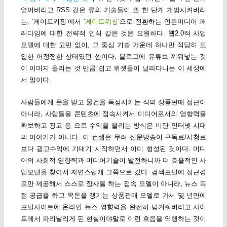
열어버리고 RSS 같은 류의 기술들이 또 한 단계 개방시켜버리
는, ‘게이트키핑’에서 ‘
게이트워칭
‘으로 전환하는 언론미디어 패
러다임에 대한 전략적 인식 같은 것은 요원하다. 웹2.0적 사업
모델에 대한 고민 없이, 그 중심 기술 가운데 하나만 적당히 도
입한 어정쩡한 상태였던 셈이다. 블로그에 유튜브 끼워넣는 것
이 이미지 올리는 것 만큼 쉽고 위젯들이 날라다니는 이 세상에
서 말이다.
사람들에게 돈을 받고 물건을 독점시키는 식의 상품판매 접근이
아니라, 사람들을 콘텐츠에 접속시켜서 미디어로서의 영향력을
확보하고 광고 등 으로 수익을 올리는 방식은 비단 인터넷 시대
의 이야기가 아니다. 이 컨셉은 무려 신문방송이 구독료/시청료
보다 광고수익에 기대기 시작하면서 이미 형성된 것이다. 미디
어의 사회적 영향력과 미디어기술이 발전하니까 더 효율적인 사
업모델을 찾아서 자연스럽게 그쪽으로 갔다. 검색포털에 접근경
로만 제공해서 스스로 장사를 하는 접속 모델이 아니라, 뉴스 독
점 공급을 하고 목돈을 챙기는 상품판매 모델로 가서 몇 년만에
포털사이트에 온라인 뉴스 영향력을 완전히 넘겨줘버리고 사이
트에서 파리날리게 된 현실이야말로 이런 흐름을 역행하는 것이