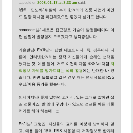
capcold
on
2008. 01. 17. at 3:33 am
said:
!@#… 민노씨/ 뭐랄까, 누가 한겨레에 진퉁 사업가 마인
드 팀장 하나쯤 파견해줬으면 좋겠다 싶기도 합니다.
nomodem님/ 새로운 접근경로 기술이 발명될때마다 이
런 삽질이 발생할지 모르겠다고 생각중입니다.
가을별님/ EnJI님의 답변 대로입니다. 즉, 경우마다 다
른데, 인터넷한겨레는 정작 자신들에게 손해인 선택을
했다는 것. 예를 들어, 저도 이전의 다음 RSSNet처럼
저
작정보 자체를 망가트리는 식의 활용
에는 반대한 바 있
습니다. 반면 올블로그 같은 경우 저는 명시적으로 RSS
수집/이용 동의를 했습니다.
인게이지님/ 좋게 말하면 고지식, 있는 그대로 말하면 삽
질 전문이죠. 발 앞에 구덩이가 있으면 점프를 하든 에둘
러가든 해야 하는데…;;;
EnJI님/ 그렇죠. 자신들의 권리를 이렇게 낭비하지 말
고, 예를 들어 “우리 RSS 사용할 때 저작정보로 한겨레