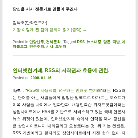
당신을 시사 전문가로 만들어 주겠다
김낙호(만화연구가)
기왕 이렇게 된 김에 끝까지 읽기(클릭)
→
Posted in
만담난무
,
전뇌문화
|
Tagged
RSS
,
뉴스대중
,
담론
,
떡밥
,
메
타블로그
,
민주주의
,
시사
,
트위터
인터넷한겨레, RSS의 저작권과 효용에 관한.
Posted on
2008. 01. 16.
!@#… “
RSS에 사용료를 요구하는 인터넷 한겨레
“라는, RSS라
는 단어를 아는 사람들에게 엄청난 임팩트로 다가로는 포스트가
이쪽 사람들 사이에서 일파만파. 내용인즉슨 위자드닷컴이라는
상업사이트에서 RSS를 기반으로 서비스하고 있는 국내 언론사
뉴스 위젯이 있는데, 인터넷한겨레 측에서 연락을 해서 당신들
은 상업사이트니까 내려달라고 요청했다는 것. 뭐 기본 컨셉은,
RSS 기반이라고 할지라도 상업사이트에서 사전 협의 없이 자