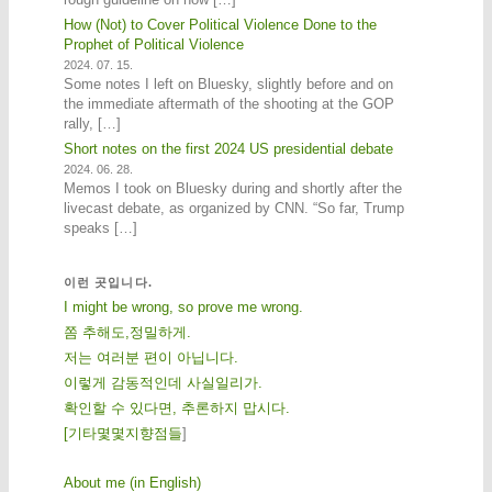
How (Not) to Cover Political Violence Done to the
Prophet of Political Violence
2024. 07. 15.
Some notes I left on Bluesky, slightly before and on
the immediate aftermath of the shooting at the GOP
rally, […]
Short notes on the first 2024 US presidential debate
2024. 06. 28.
Memos I took on Bluesky during and shortly after the
livecast debate, as organized by CNN. “So far, Trump
speaks […]
이런 곳입니다.
I might be wrong, so prove me wrong.
쫌 추해도,정밀하게.
저는 여러분 편이 아닙니다.
이렇게 감동적인데 사실일리가.
확인할 수 있다면, 추론하지 맙시다.
[
기
타
몇
몇
지
향
점
들
]
About me (in English)