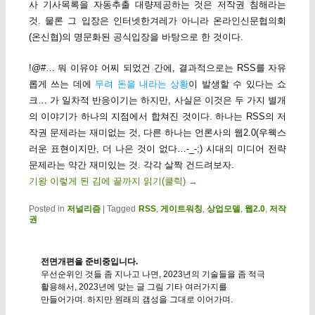
사 기사목록을 자동추출 대량제공하는 것은 저작권 침해라는
것. 물론 그 입장은 인터넷한겨레가 아니라 온라인신문협의회
(온신협)의 명문화된 공식입장을 바탕으로 한 것이다.
!@#… 뭐 이유야 어찌 되었건 간에, 결과적으로는 RSS를 자유
롭게 쓰는 데에
무려 돈을 내라는 상황
이 발생할 수 있다는 쇼
크… 가 일차적 반응이기는 하지만, 사실은 이것은 두 가지 별개
의 이야기가 하나의 지점에서 합쳐진 것이다. 하나는 RSS의 저
작권 문제라는 재미없는 것, 다른 하나는 언론사의 웹2.0(우웩스
러운 표현이지만, 더 나은 것이 없다…-_-;) 시대의 미디어 전략
문제라는 약간 재미있는 것. 각각 살짝 건드려보자.
기왕 이렇게 된 김에 끝까지 읽기(클릭)
→
Posted in
저널리즘
|
Tagged
RSS
,
게이트워칭
,
상업모델
,
웹2.0
,
저작
권
전면개편을 준비중입니다.
우선순위인 것들 좀 지나고 나면, 2023년의 기술들을 좀 적극
활용해서, 2023년에 맞는 글 그림 기타 여러가지를
만들어가며. 하지만 원래의 갬성을 그대로 이어가며.