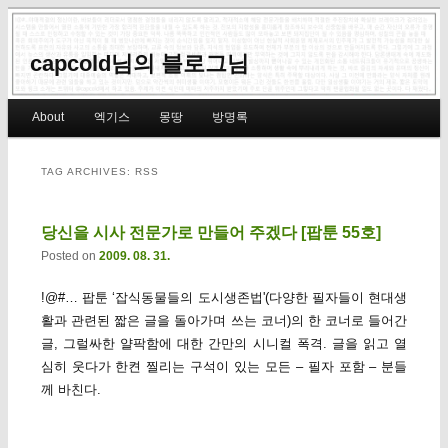
capcold님의 블로그님
Main menu
About
엑기스
몽땅
방명록
Skip to primary content
Skip to secondary content
TAG ARCHIVES:
RSS
당신을 시사 전문가로 만들어 주겠다 [팝툰 55호]
Posted on
2009. 08. 31.
!@#… 팝툰 ‘잡식동물들의 도시생존법'(다양한 필자들이 현대생
활과 관련된 짧은 글을 돌아가며 쓰는 코너)의 한 코너로 들어간
글, 그럴싸한 얄팍함에 대한 간만의 시니컬 폭격. 글을 읽고 열
심히 웃다가 한켠 찔리는 구석이 있는 모든 – 필자 포함 – 분들
께 바친다.