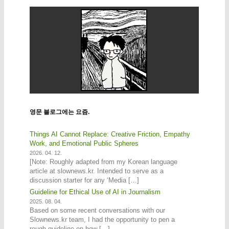
영문 블로그에는 요즘.
Things AI Cannot Replace: Creative Friction, Empathy
Work, and Emotional Public Spheres
2026. 04. 12.
[Note: Roughly adapted from my Korean language
article at slownews.kr. Intended to serve as a
discussion starter for any ‘Media […]
Guideline for Ethical Use of AI in Journalism
2025. 08. 04.
Based on some recent conversations with our
Slownews.kr team, I had the opportunity to pen a
rough guideline on how […]