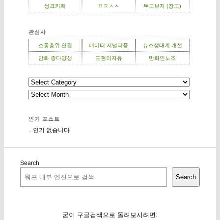
씽크카페
ㅍㅍㅅㅅ
두고보자 (창고)
관심사
소통층위 연결
데이터 저널리즘
뉴스생태계 개선
만화 종다양성
표현의자유
만화인노조
인기 포스트
...인기 없습니다
Search
Search
굳이 구글검색으로 돌려보시려면: