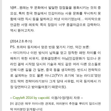
!@#…원래는 두 문화에서 발달한 장점들을 융화시키는 것의 중
요성, 특히 한국 현실에서 인감이라는 사용 문화를 무시하지 못
함에 대한 직시 등을 말하려고 꺼낸 이야기였는데… 마지막으로
언급한 서명 레토릭 쪽의 장점이 너무 종결자급으로 강력하다.
역시 뜯어고치자.
(2014.2.8.추가)
PS. 트위터 등지에서 얻은 반응 몇가지 기반, 약간 보론:
– 어디까지나 이런 방식이 납득을 얻고 정착한 패턴 차이를 이
해하기 위한 비유지, 문화결정론이 아님(인감문화가 있으나 온
라인 결제 시작점 당시의 기술과 제도 같은 여러 다른 요소들로
인해 다른 길을 간 일본, 중국 등을 생각하면). 반드시 전략적으
로 설계하는 것도 물론 아니고(TV가 초기에 ‘보는 라디오’였던
것도 딱히 전략이라기보다 그게 당대 서유럽, 미국 등지에서 가
장 당연하다고 받아들여졌기 때문이듯).
–
Copyleft 2014 by capcold
. 이동/수정/영리 자유 –
[이 공간은 매우 마이너한 관계로, 여러분이 추천을 뿌리지 않으시면
딱 여러분만 읽게됩니다]