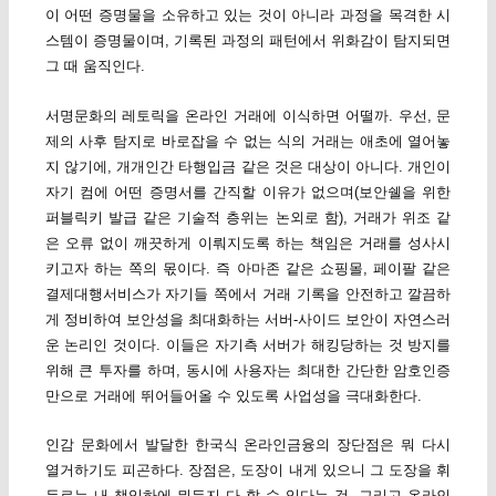
이 어떤 증명물을 소유하고 있는 것이 아니라 과정을 목격한 시
스템이 증명물이며, 기록된 과정의 패턴에서 위화감이 탐지되면
그 때 움직인다.
서명문화의 레토릭을 온라인 거래에 이식하면 어떨까. 우선, 문
제의 사후 탐지로 바로잡을 수 없는 식의 거래는 애초에 열어놓
지 않기에, 개개인간 타행입금 같은 것은 대상이 아니다. 개인이
자기 컴에 어떤 증명서를 간직할 이유가 없으며(보안쉘을 위한
퍼블릭키 발급 같은 기술적 층위는 논외로 함), 거래가 위조 같
은 오류 없이 깨끗하게 이뤄지도록 하는 책임은 거래를 성사시
키고자 하는 쪽의 몫이다. 즉 아마존 같은 쇼핑몰, 페이팔 같은
결제대행서비스가 자기들 쪽에서 거래 기록을 안전하고 깔끔하
게 정비하여 보안성을 최대화하는 서버-사이드 보안이 자연스러
운 논리인 것이다. 이들은 자기측 서버가 해킹당하는 것 방지를
위해 큰 투자를 하며, 동시에 사용자는 최대한 간단한 암호인증
만으로 거래에 뛰어들어올 수 있도록 사업성을 극대화한다.
인감 문화에서 발달한 한국식 온라인금융의 장단점은 뭐 다시
열거하기도 피곤하다. 장점은, 도장이 내게 있으니 그 도장을 휘
두르는 내 책임하에 뭐든지 다 할 수 있다는 것. 그리고 온라인