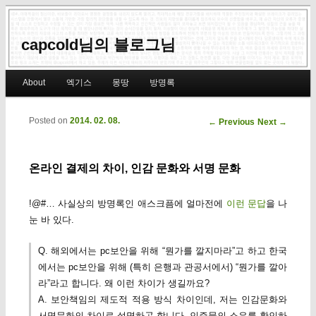
capcold님의 블로그님
Main menu
About
엑기스
몽땅
방명록
Skip to primary content
Skip to secondary content
Posted on
2014. 02. 08.
Post navigation
←
Previous
Next
→
온라인 결제의 차이, 인감 문화와 서명 문화
!@#… 사실상의 방명록인 애스크픔에 얼마전에
이런 문답
을 나
눈 바 있다.
Q. 해외에서는 pc보안을 위해 “뭔가를 깔지마라”고 하고 한국
에서는 pc보안을 위해 (특히 은행과 관공서에서) “뭔가를 깔아
라”라고 합니다. 왜 이런 차이가 생길까요?
A. 보안책임의 제도적 적용 방식 차이인데, 저는 인감문화와
서명문화의 차이로 설명하곤 합니다. 인증물의 소유를 확인하