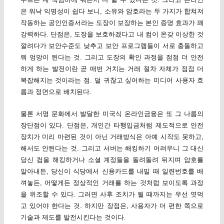
은 워낙 익명성이 쉽다 보니, 소유와 암호라는 두 가지가 합쳐져
작동하는 공인인증서라는 도장이 보장하는 본인 증명 효과가 꽤
강력하다. 단점은, 도장을 보호하겠다고 내 컴이 온갖 이상한 것
깔려다가 보안수준도 낮추고 보안 프로그램들이 서로 충돌하고
뭐 엉망이 된다는 것. 그리고 도장의 확인 과정을 점점 더 안전
하게 하는 발전이란 곧 매번 거치는 거래 절차 자체가 점점 더
복잡해지는 것이라는 점. 덜 귀찮고 싶어하는 미디어 사용자 흐
름과 정면으로 배치된다.
물론 서명 문화에서 발달한 미국식 온라인금융은 또 그 나름의
장단점이 있다. 단점은, 개인간 타행입금처럼 제도적으로 안전
장치가 미리 마련된 것이 아닌 거래방식은 아예 시작도 못하고,
해서도 안된다는 것. 그리고 서버는 해킹하기 어려우니 그 대신
당신 컴을 해킹하거나 소셜 계정들을 돌려돌려 뒤지며 암호를
알아내든, 당신이 식당에서 신용카드를 내밀 때 일련번호를 배
껴놓든, 어떻게든 정상적인 거래를 하는 것처럼 보이도록 과정
을 위조할 수 있다. 그러면 사후 조치가 될 때까지는 우선 엿먹
고 있어야 한다는 것. 하지만 장점은, 사용자가 더 편한 쪽으로
기술과 제도를 발전시킨다는 것이다.