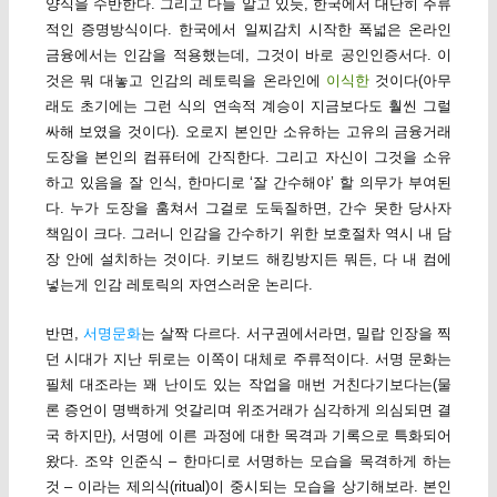
양식을 수반한다. 그리고 다들 알고 있듯, 한국에서 대단히 주류
적인 증명방식이다. 한국에서 일찌감치 시작한 폭넓은 온라인
금융에서는 인감을 적용했는데, 그것이 바로 공인인증서다. 이
것은 뭐 대놓고 인감의 레토릭을 온라인에
이식한
것이다(아무
래도 초기에는 그런 식의 연속적 계승이 지금보다도 훨씬 그럴
싸해 보였을 것이다). 오로지 본인만 소유하는 고유의 금융거래
도장을 본인의 컴퓨터에 간직한다. 그리고 자신이 그것을 소유
하고 있음을 잘 인식, 한마디로 ‘잘 간수해야’ 할 의무가 부여된
다. 누가 도장을 훔쳐서 그걸로 도둑질하면, 간수 못한 당사자
책임이 크다. 그러니 인감을 간수하기 위한 보호절차 역시 내 담
장 안에 설치하는 것이다. 키보드 해킹방지든 뭐든, 다 내 컴에
넣는게 인감 레토릭의 자연스러운 논리다.
반면,
서명문화
는 살짝 다르다. 서구권에서라면, 밀랍 인장을 찍
던 시대가 지난 뒤로는 이쪽이 대체로 주류적이다. 서명 문화는
필체 대조라는 꽤 난이도 있는 작업을 매번 거친다기보다는(물
론 증언이 명백하게 엇갈리며 위조거래가 심각하게 의심되면 결
국 하지만), 서명에 이른 과정에 대한 목격과 기록으로 특화되어
왔다. 조약 인준식 – 한마디로 서명하는 모습을 목격하게 하는
것 – 이라는 제의식(ritual)이 중시되는 모습을 상기해보라. 본인