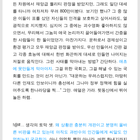
든 차원에서 재앙급 퀄리티 판정을 받았지만, 그래도 일단 대세
를 타니까 여차저차 무려 800만이봤다. 보기만 했나? 그 중 많
은 이들이 표를 샀던 자신들의 인격을 보호하고 싶어서라도, 열
광적으로 지지했지. 심지어 그 중에는 괴수영화 좋아하지도 않
으면서, 무리해서 그놈의 애국 논리까지 끌어들여가면서 간증을
한 사람들이 한 둘이었던가. 마찬가지다. 운하로서 경제성이고
환경 평가고 모두 재앙급 판정을 받아도, 우선 만들어서 간판 걸
고 각종 효능에 대해서 한번 화끈하게 대세로 만들면 나머지는
저절로 움직인다. 그런 사태를 막아내는 방법? 간단하다.
애초
에 못만들게 막아야지
. 그걸 위한 국회고, 그걸 해낼 수 있는 국
회를 만드는 것이 선거 아닌가. “대운하는 우려스럽지만, 마땅히
다른 인재도 안보이니까 총선에서 그나마 정부 정책에 힘을 실
어주도록 한나라당을 찍…” 그만. 애덜은 가라. 뒷동산에서 뛰어
놀든 하렴.
!@#… 생각의 토막 셋.
왜 상황은 충분히 개판이고 분명히 올바
른 비판을 하고 있는데 아직도 과반수의 인간들에게 씨알도 안
먹히는지 궁금한가
. 아니 안먹힐 뿐만 아니라, 버럭 화내기까지