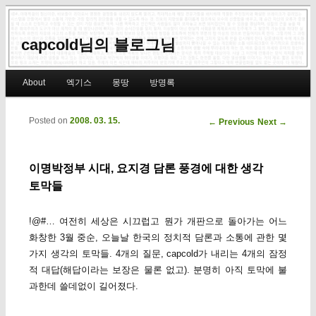
capcold님의 블로그님
Main menu
About
엑기스
몽땅
방명록
Skip to primary content
Skip to secondary content
Posted on
2008. 03. 15.
Post navigation
←
Previous
Next
→
이명박정부 시대, 요지경 담론 풍경에 대한 생각
토막들
!@#… 여전히 세상은 시끄럽고 뭔가 개판으로 돌아가는 어느
화창한 3월 중순, 오늘날 한국의 정치적 담론과 소통에 관한 몇
가지 생각의 토막들. 4개의 질문, capcold가 내리는 4개의 잠정
적 대답(해답이라는 보장은 물론 없고). 분명히 아직 토막에 불
과한데 쓸데없이 길어졌다.