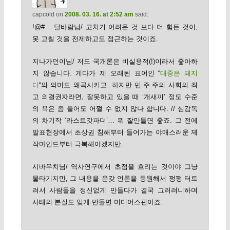
capcold
on
2008. 03. 16. at 2:52 am
said:
!@#… 달바람님/ 고치기 어려운 것 보다 더 힘든 것이,
못 고칠 것을 전제하고도 접근하는 것이죠.
지나가던이님/ 저도 국개론은 비실용적(!)이라서 좋아하
지 않습니다. 게다가 제 오래된 표어인 “
대중은 돼지
다
“의 의미도 왜곡시키고. 하지만 민.주.주의 사회의 최
고 의결권자라면, 잘못하고 있을 때 ‘개새끼’ 정도 수준
의 욕은 좀 들어도 어쩔 수 없지 않나 합니다. // 심감독
의 차기작 ‘라스트갓파더’… 뭐 잘만들면 좋죠. 그 전에
발표현장에서 초상권 침해부터 들어가는 야매스러운 제
작마인드부터 극복해야겠지만.
시바우치님/ 역사연구에서 초점을 흐리는 것이야 그냥
물타기지만, 그 내용을 온갖 언론을 동원해서 펑펑 터트
려서 사람들을 정신없게 만들다가 결국 그러려니하며
사태의 본질도 잊게 만들면 미디어스핀이죠.