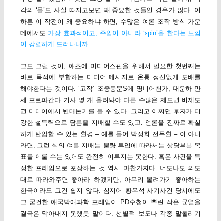
각의 ‘물’도 사실 따지고보면 꽤 중요한 것들인 경우가 많다. 여
하튼 이 작전이 왜 중요하냐 하면, 수많은 여론 조작 방식 가운
데에서도
가장 효과적이고, 주입이 아니라 ‘spin’을 한다는 느낌
이 강렬하게 드러나니까
.
그도 그럴 것이, 애초에 미디어스핀을 위해서 필요한 첫번째는
바로 목적에 부합하는 미디어 메시지로 온통 정신없게 도배를
해야한다는 것이다. ‘고작’ 조중동문S에 명비어천가, 대운하 만
세 프로파간다 기사 몇 개 올려봐야 다른 수많은 제도권 비제도
권 미디어에서 반대논거를 들 수 있다. 그리고 어쩌면 후자가 더
강한 설득력으로 담론을 지배할 수도 있고. 언론을 진짜로 확실
하게 탄압할 수 있는 환경 – 예를 들어 박정희 전두환 – 이 아니
라면, 그런 식의 여론 지배는 물량 투입에 따라서는 상당부분 목
표를 이룰 수는 있어도 완전히 이루지는 못한다. 혹은 사건을 특
정한 프레임으로 포장하는 것 역시 마찬가지다. 너도나도 의도
대로 따라와주면 좋아라 하겠지만, 아무리 몰려가기 좋아하는
한국이라도 그건 쉽지 않다. 심지어 황우석 사기사건 당시에도
그 굳건한 애국박애과학 프레임이 PD수첩이 뿌린 작은 균열을
결국은 막아내지 못했듯 말이다. 선별적 보도나 각종 말돌리기