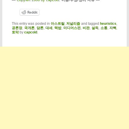
Reddit
This entry was posted in
아스트랄
,
저널리즘
and tagged
heuristics
,
공론장
,
국개론
,
담론
,
대세
,
떡밥
,
미디어스핀
,
비판
,
설득
,
소통
,
자뻑
,
토막
by
capcold
.