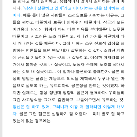
를 한다고 해서 싫어하고, 중립적이지 않아서 싫어하는 것이 아
니다.
“당신이 잘못하고 있어”라고 이야기하는 것을 싫어하는 것
이다
. 예를 들어 많은 사람들이 조선일보를 사랑하는 이유는, 그
들을 편하고 따뜻하게 보듬어 안아주기 때문이다. 작금의 모든
어려움에, 당신의 행위가 아닌 다른 이유를 부여해준다. 노무현
때문이고, 시끄러운 노조 때문이고, 지나간 과거를 피곤하게 다
시 캐내려는 것들 때문이다. 그에 비해서 소위 진보적 입장을 표
방하는 언론들을 보면 맨날 내가 잘못하는 것 같다. 소외된 계층
에 관심을 기울이지 않는 것도 내 잘못이고, 이상한 머저리를 선
거에서 뽑아준 것도 내 잘못이고, 노동자 주제에 노조를 적대시
하는 것도 내 잘못이고… 이 얼마나 불편하고 불쾌한가. 물론 최
상의 방법은 끝없는 계몽으로 의식을 개혁해서 누구나 열린 마
음으로 살도록 하는, 유토피아적 공론장을 만드는 것이겠지. 하
지만 실제로는 항상 정반대 방향의 접근이 필요하다. 우리들의
그런 사고방식을 그대로 감안하고, 보듬어주면서 유도하는 것.
당신은 잘 하고 있어, 그러니까 이왕 더 잘하려면 이렇게 해보
자.
물론 그런 접근은 실행하기 참 어렵다 – 특히 별로 잘 하고
있는게 없는 경우에는.