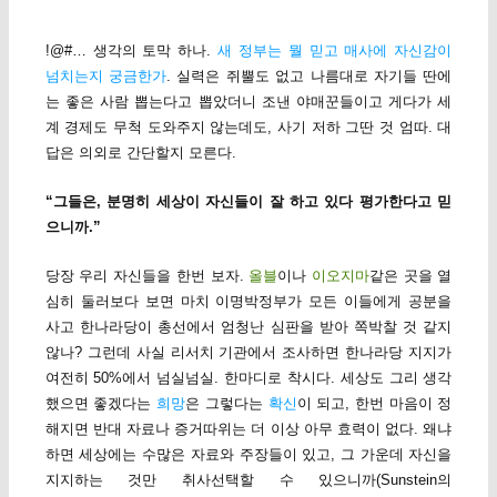
!@#… 생각의 토막 하나.
새 정부는 뭘 믿고 매사에 자신감이
넘치는지 궁금한가
. 실력은 쥐뿔도 없고 나름대로 자기들 딴에
는 좋은 사람 뽑는다고 뽑았더니 조낸 야매꾼들이고 게다가 세
계 경제도 무척 도와주지 않는데도, 사기 저하 그딴 것 엄따. 대
답은 의외로 간단할지 모른다.
“그들은, 분명히 세상이 자신들이 잘 하고 있다 평가한다고 믿
으니까.”
당장 우리 자신들을 한번 보자.
올블
이나
이오지마
같은 곳을 열
심히 둘러보다 보면 마치 이명박정부가 모든 이들에게 공분을
사고 한나라당이 총선에서 엄청난 심판을 받아 쪽박찰 것 같지
않나? 그런데 사실 리서치 기관에서 조사하면 한나라당 지지가
여전히 50%에서 넘실넘실. 한마디로 착시다. 세상도 그리 생각
했으면 좋겠다는
희망
은 그렇다는
확신
이 되고, 한번 마음이 정
해지면 반대 자료나 증거따위는 더 이상 아무 효력이 없다. 왜냐
하면 세상에는 수많은 자료와 주장들이 있고, 그 가운데 자신을
지지하는 것만 취사선택할 수 있으니까(Sunstein의