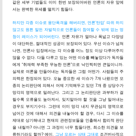
같은 세부 기법들도 이미 한번 보장되어버린 언론의 자유 앞에
서는 완벽한 위세를 떨치기 힘들다.
하지만 각종 이슈로 융단폭격을 해버리면, 언론’탄압’ 따위 하지
않고도 원튼 말든 자발적으로 언론들이 참여할 수 밖에 없는 멍
청이 레이스가 되어버린다
. 언론 자유가 얼마나 폭넓고 다양성
이 대단하든, 절대적인 성공이 보장되어 있다. 우선 이슈가 넘쳐
나면, 언론사 입장에서는 각 이슈를 어느 정도 이상 다루어주지
않을 수 없다. 다들 다루고 있는 어떤 이슈를 빼놓았다가 독자들
에게 “취재력 부족한 무능한 언론”으로 낙인찍히면 큰일이니까.
실제로 여론을 만들어내는 독자들은 그럼 어떤가. 사람들의 주
의력은 한정되어 있다. 오늘 중요한 새 이슈가 7개 나왔으면 모
종의 논리판단에 의해서 어제 기억해두고 있던 7개 중 상당수가
망각의 영역으로 밀려난다. 그리고 그 논리판단은 과부하가 걸
릴수록 오류율도 높아져서, 잊지말아야 할 것을 그냥 밀어내는
경우도 부지기수다. 그런데 이미 망각 내지 무관심의 영역으로
넘어간 것에 대해서 의견을 내놓아야 할 경우, 다시 그 이슈를
제대로 상기해내고 현재의 관련정보들을 인출해서 합리적 판단
을 내릴까? 아니면 그 과정이 너무 힘들다면, 최소한 의견을 보
류하기라도 할까? 에이.
그냥 모르는 상태 그대로
조건반사적으