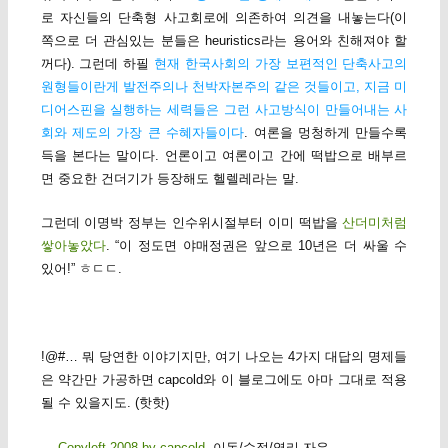
로 자신들의 단축형 사고회로에 의존하여 의견을 내놓는다(이
쪽으로 더 관심있는 분들은 heuristics라는 용어와 친해져야 할
꺼다). 그런데 하필
현재 한국사회의 가장 보편적인 단축사고의
원형들이란게 발전주의나 천박자본주의 같은 것들이고, 지금 미
디어스핀을 실행하는 세력들은 그런 사고방식이 만들어내는 사
회와 제도의 가장 큰 수혜자들이다
. 여론을 멍청하게 만들수록
득을 본다는 말이다. 언론이고 여론이고 간에 떡밥으로 배부르
면 중요한 건더기가 등장해도 헬렐레라는 말.
그런데 이명박 정부는 인수위시절부터 이미 떡밥을
산더미처럼
쌓아놓았다
. “이 정도면 야매정권은 앞으로 10년은 더 싸울 수
있어!” ㅎㄷㄷ.
!@#… 뭐 당연한 이야기지만, 여기 나오는 4가지 대답의 명제들
은 약간만 가공하면 capcold와 이 블로그에도 아마 그대로 적용
될 수 있을지도. (핫핫)
—
Copyleft 2008 by capcold
. 이동/수정/영리 자유 —