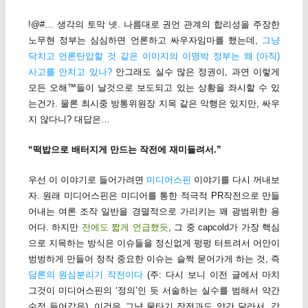
!@#… 생각의 토막 넷. 나름대로 권언 관계의 합리성을 주장한
노무현 정부는 심심하면 언론하고 싸우자임마를 했는데,
그냥
닥치고 언론탄압할 것 같은 이미지의 이명박 정부는 왜 (아직)
사고를 안치고 있나?
안그래도 실수 많은 정권이, 과연 이렇게
모든 오해™들이 날것으로 보도되고 있는 상황을 좌시할 수 있
는건가. 물론 최시중 방통위원장 지목 같은 악행은 있지만, 싸우
지 않다니? 대답은…
“떡밥으로 배터지게 만드는 작전에 재미들려서.”
우선 이 이야기로 들어가려면
미디어스핀
이야기를 다시 꺼내보
자. 원래 미디어스핀은 미디어를 통한 적극적 PR작전으로 만들
어내는 여론 조작 일반을 경멸적으로 가리키는 꽤 광범위한 용
어다. 하지만
전에도 짧게 언급했듯
, 그 중 capcold가 가장 핵심
으로 지목하는 방식은 이슈들을 정신없게 펑펑 터트려서 어안이
벙벙하게 만들어 정작 중요한 이슈는 슬쩍 묻어가게 하는 것, 즉
담론의 원심분리기 작전이다
(주: 다시 보니 이전 글에서 마치
그것이 미디어스핀의 ‘정의’인 듯 서술하는 실수를 범해서 약간
수정 들어갔음). 이것은 그냥 물타기 작전과도 약간 달라서, 각