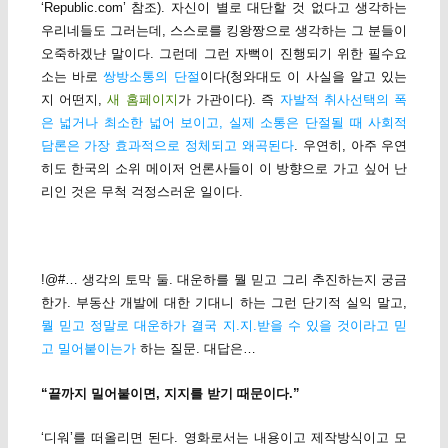
‘Republic.com’ 참조). 자신이 별로 대단할 것 없다고 생각하는
우리네들도 그러는데, 스스로를 킹왕짱으로 생각하는 그 분들이
오죽하겠냔 말이다. 그런데 그런 자뻑이 진행되기 위한 필수요
소는 바로
쌍방소통의 단절
이다(청와대도 이 사실을 알고 있는
지 어떤지,
새 홈페이지
가 가관이다). 즉
자발적 취사선택의 폭
은 넓거나 최소한 넓어 보이고, 실제 소통은 단절될 때 사회적
담론은 가장 효과적으로 정체되고 왜곡된다
. 우연히, 아주 우연
히도 한국의 소위 메이저 언론사들이 이 방향으로 가고 싶어 난
리인 것은 무척 걱정스러운 일이다.
!@#… 생각의 토막 둘. 대운하를 뭘 믿고 그리 추진하는지 궁금
한가. 부동산 개발에 대한 기대니 하는 그런 단기적 실익 말고,
뭘 믿고 정말로 대운하가 결국 지.지.받을 수 있을 것이라고 믿
고 밀어붙이는가
하는 질문. 대답은…
“끝까지 밀어붙이면, 지지를 받기 때문이다.”
‘디워’를 떠올리면 된다. 영화로서는 내용이고 제작방식이고 모