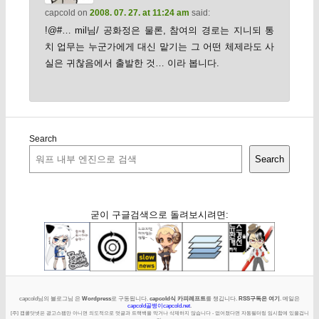
capcold
on
2008. 07. 27. at 11:24 am
said:
!@#… mil님/ 공화정은 물론, 참여의 경로는 지니되 통
치 업무는 누군가에게 대신 맡기는 그 어떤 체제라도 사
실은 귀찮음에서 출발한 것… 이라 봅니다.
Search
Search
굳이 구글검색으로 돌려보시려면:
capcold님의 블로그님 은
Wordpress
로 구동됩니다.
capcold식 카피레프트
를 챙깁니다.
RSS구독은 여기
. 메일은
capcold골뱅이capcold.net
.
[주] 캡콜닷넷은 광고스팸만 아니면 의도적으로 덧글과 트랙백을 막거나 삭제하지 않습니다 - 없어졌다면 자동필터링 임시함에 있을겁니