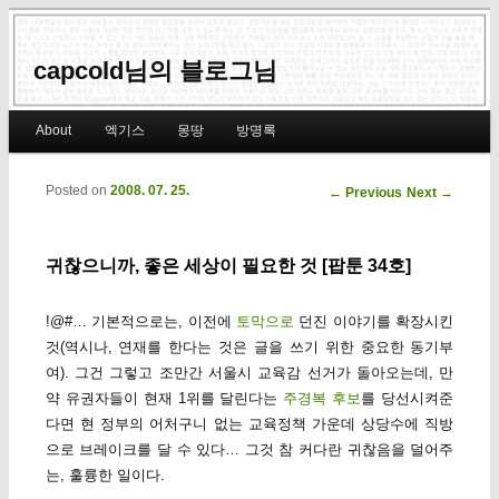
capcold님의 블로그님
Main menu
About
엑기스
몽땅
방명록
Skip to primary content
Skip to secondary content
Posted on
2008. 07. 25.
Post navigation
←
Previous
Next
→
귀찮으니까, 좋은 세상이 필요한 것 [팝툰 34호]
!@#… 기본적으로는, 이전에
토막으로
던진 이야기를 확장시킨
것(역시나, 연재를 한다는 것은 글을 쓰기 위한 중요한 동기부
여). 그건 그렇고 조만간 서울시 교육감 선거가 돌아오는데, 만
약 유권자들이 현재 1위를 달린다는
주경복 후보
를 당선시켜준
다면 현 정부의 어처구니 없는 교육정책 가운데 상당수에 직방
으로 브레이크를 달 수 있다… 그것 참 커다란 귀찮음을 덜어주
는, 훌륭한 일이다.