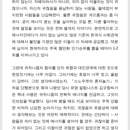
하지 않는다. 자폐아라서가 아니라, 의미 없이 어울리는 것이 귀
찮으니까. 자신의 귀찮음을 용납하지 않는 사람들, 쓸데없이 부
지런한 사람들을 난감해한다. 물론 귀찮음은 게으름과는 좀 다
르다. 굳이 에너지 쏟는 것을 싫어하는 것일 뿐, 다른 좋아하는
것에 열정을 보이는 것은 전혀 별개의 이야기다. 본연적으로 고
에너지인데다가 의미 없는 낭비도 많은 기존의 한국식 사회관계
에 대해서 불만을 가졌던 많은 이들이 이 자세에 공감했고, 덕분
에 심지어 현재까지도 주욱 웹만화 인기순위를 뽑을 때마다 1-2
위를 지켜나가고 있다.
그런데 귀차니즘의 함의를 단지 취향과 대인관계에 대한 것으로
한정짓기에는 너무 아깝다. 그러기에는 호응이 너무 컸고, 울림
이 강하다. 그런 생각에서였는지, 『스노우캣의 혼자놀기』가
처음 단행본으로 묶여 나왔던 당시 유명 칼럼니스트 김규항씨가
쓴 책내 서평은 귀차니즘의 전복적 에너지를 언급하고, 그것이
진보임을 역설했다. 당시에 봤을 때도 지금 보더라도 무척 강렬
한 비약의 난감한 논리이기는 하지만, 귀찮음의 유용성에 대해
서 생각해보는 것은 여전히 매력적이다. 전제는 간단하다 – 사
람들은 의미 없는 짓에 에너지를 쏟아야 할 경우, 귀찮아할 준비
가 되어있다. 그리고 이왕이면 귀찮은 일이 없었으면 하고 생각