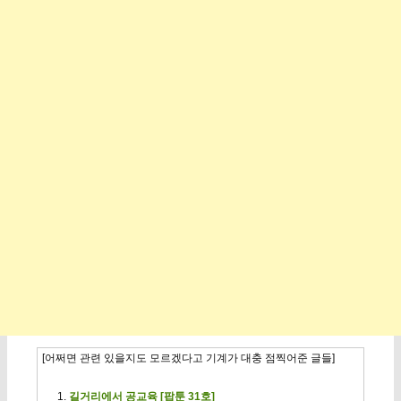
[어쩌면 관련 있을지도 모르겠다고 기계가 대충 점찍어준 글들]
길거리에서 공교육 [팝툰 31호]