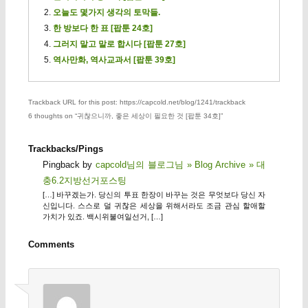
오늘도 몇가지 생각의 토막들.
한 방보다 한 표 [팝툰 24호]
그러지 말고 말로 합시다 [팝툰 27호]
역사만화, 역사교과서 [팝툰 39호]
Trackback URL for this post: https://capcold.net/blog/1241/trackback
6 thoughts on “
귀찮으니까, 좋은 세상이 필요한 것 [팝툰 34호]
”
Trackbacks/Pings
Pingback by
capcold님의 블로그님 » Blog Archive » 대
충6.2지방선거포스팅
[…] 바꾸겠는가. 당신의 투표 한장이 바꾸는 것은 무엇보다 당신 자
신입니다. 스스로 덜 귀찮은 세상을 위해서라도 조금 관심 할애할
가치가 있죠. 백시위불여일선거, […]
Comments