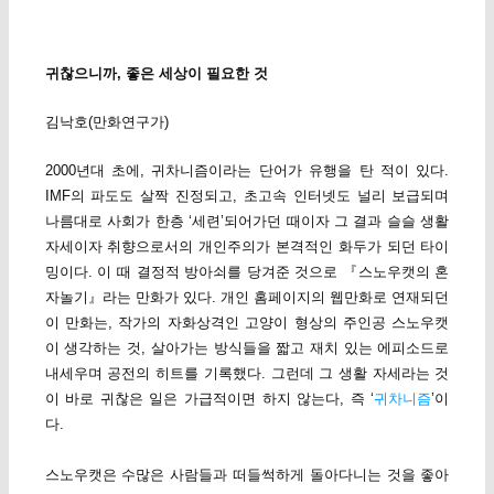
귀찮으니까, 좋은 세상이 필요한 것
김낙호(만화연구가)
2000년대 초에, 귀차니즘이라는 단어가 유행을 탄 적이 있다.
IMF의 파도도 살짝 진정되고, 초고속 인터넷도 널리 보급되며
나름대로 사회가 한층 ‘세련’되어가던 때이자 그 결과 슬슬 생활
자세이자 취향으로서의 개인주의가 본격적인 화두가 되던 타이
밍이다. 이 때 결정적 방아쇠를 당겨준 것으로 『스노우캣의 혼
자놀기』라는 만화가 있다. 개인 홈페이지의 웹만화로 연재되던
이 만화는, 작가의 자화상격인 고양이 형상의 주인공 스노우캣
이 생각하는 것, 살아가는 방식들을 짧고 재치 있는 에피소드로
내세우며 공전의 히트를 기록했다. 그런데 그 생활 자세라는 것
이 바로 귀찮은 일은 가급적이면 하지 않는다, 즉 ‘
귀차니즘
’이
다.
스노우캣은 수많은 사람들과 떠들썩하게 돌아다니는 것을 좋아