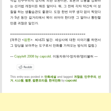
직접 민주주의적 장치에 의한 보완이든, 토론과 소통을 강화하
는 선거법 개정이든 뭐든 말이다. 뭐, 그 전에 각자 약간씩 더 성
찰을 하는 생활습관도 좋겠다. 도장 한번 아무 생각 없이 찍었다
가 5년 동안 길거리에서 목이 쉬어야 한다면 그 얼마나 통탄할
만큼 귀찮은 일인가.
======================================
(격주간 <
팝툰
>. 씨네21 발간. 세상사에 대한 이야기를 하면서
그 양상을 보여주는 도구로서 만화를 가져오는 방식의 칼럼.)
—
Copyleft 2008 by capcold
. 이동자유/수정자유/영리불허 —
Reddit
This entry was posted in
만화세설
and tagged
귀찮음
,
민주주의
,
선
거
,
시스템
,
웹툰
,
팝툰프리즘
,
한국만화
by
capcold
.