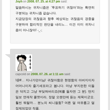
Joyh
on
2008. 07. 25. at 4:27 pm
said:
말씀하시는 귀차니즘은 ‘투표하기 귀찮아’와는 확연히
구분되는 귀차니즘 같습니다.
지금당장의 귀찮음과 향후 예상되는 귀찮음의 경중을
구분하여 합리적인 판단을 내리느… 이건 이미 귀차니
즘이 아니잖아! -_-;
capcold
on
2008. 07. 26. at 1:11 am
said:
!@#… 지나가던이님/ 귀찮아함은 현명함의 아버지이자
어머니이자 줄기세포라고 봅니다. 마냥 부지런한 이들
은 닥치고 그냥 부딪혀버리죠(예를 들자면 그 분). 딴지
일보 연재작 쿨캣이라, 정말 오랜만에 듣는 제목이군요.
훨씬 뭐랄까… 분노의 씨니컬함? 여튼 덜 여유롭고 덜
정제되었던 작품.