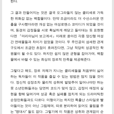
한다.
그 결과 만들어지는 것은 결국 오그라들지 않는 클리셰로 가득
한 위화감 없는 백합물이다. 만약 조금이라도 더 수선스러운 연
출을 구사했더라면 개성 없는 여성로맨스 코미디가 되었을 것이
며, 동경의 감정들을 서로 확실하게 깨닫고 들이대는 듯 표현했
다면 『마리아님이 보고계셔』이래로 쏟아진 각종 양산형 여성
간 연애물들과 차이가 없었을 것이다. 두 주인공의 섬세한 관계
구도에서 조금만 초점이 흐려진다면, 그냥 적당히 성공적인 학
원물이 될 수도 있다. 하지만 쉽지 않은 균형을 잡아가며, 백합
물에서 바랄 수 있는 최상의 장르적 만족을 제공해준다.
그렇다고 해도, 장르 자체가 지니는 클리셰들을 처음부터 싫어
하는 독자들이 이 작품을 즐길 수 있는 방법은 많지 않을 것이
다. 정신적 성장조차 물리적 성취에 발맞추어 일어나야만 하는
뭇 소년만화들과는 당연히 코드가 맞지 않고, 감정이 애정의 실
현을 향해 달려가며 성공 혹은 실패를 점치게 되는 드라마틱한
순정만화들과도 다르다. 미형이기는 하지만 특출난 스타일로 빨
아들이는 것이 아닌 그림체며, 따로 분리하여 읽어도 울림을 주
는 “명대사” 들도 없다. 그렇기에 이 작품은 성취와 관계없이 순