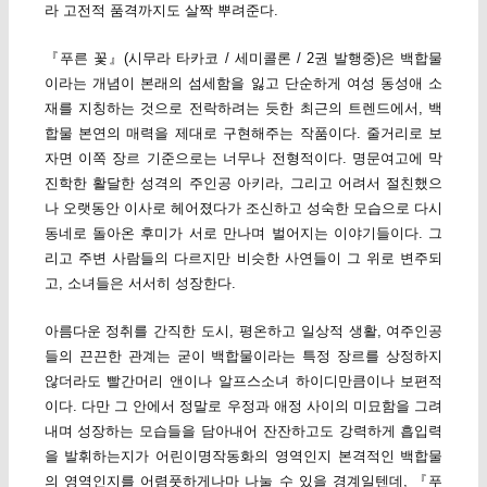
라 고전적 품격까지도 살짝 뿌려준다.
『푸른 꽃』(시무라 타카코 / 세미콜론 / 2권 발행중)은 백합물
이라는 개념이 본래의 섬세함을 잃고 단순하게 여성 동성애 소
재를 지칭하는 것으로 전락하려는 듯한 최근의 트렌드에서, 백
합물 본연의 매력을 제대로 구현해주는 작품이다. 줄거리로 보
자면 이쪽 장르 기준으로는 너무나 전형적이다. 명문여고에 막
진학한 활달한 성격의 주인공 아키라, 그리고 어려서 절친했으
나 오랫동안 이사로 헤어졌다가 조신하고 성숙한 모습으로 다시
동네로 돌아온 후미가 서로 만나며 벌어지는 이야기들이다. 그
리고 주변 사람들의 다르지만 비슷한 사연들이 그 위로 변주되
고, 소녀들은 서서히 성장한다.
아름다운 정취를 간직한 도시, 평온하고 일상적 생활, 여주인공
들의 끈끈한 관계는 굳이 백합물이라는 특정 장르를 상정하지
않더라도 빨간머리 앤이나 알프스소녀 하이디만큼이나 보편적
이다. 다만 그 안에서 정말로 우정과 애정 사이의 미묘함을 그려
내며 성장하는 모습들을 담아내어 잔잔하고도 강력하게 흡입력
을 발휘하는지가 어린이명작동화의 영역인지 본격적인 백합물
의 영역인지를 어렴풋하게나마 나눌 수 있을 경계일텐데, 『푸