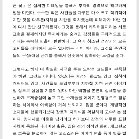
른 꽃』은 섬세한 디테일을 통해서 후자의 영역으로 확고하게
발을 디딘다. 소소한 작은 사건들을 다루든 다소 크고 작위적이
지만 것을 다루든(지하철 치한을 퇴치했는데 피해자가 10년 만
에 다시 만난 친구라든지), 그것을 통해서 캐릭터들끼리는 서로
표현을 절제하지만 독자에게는 숨겨진 감정들을 구체적으로 드
러내는 능숙한 연출이 빈번하다. 그 속에 청소년 성장기의 모든
고민들을 애매하게 모두 열거하는 식이 아니라, 그것을 주인공
들의 우정/애정 관계를 통해서 산뜻하게 압축하는 느낌을 준다.
그렇다고 해서 더 확실한 자극을 주는 오락성 코드들이 부족한
가 하면, 그것도 아니다. 엇갈리는 애정의 화살도 있고, 집착적
캐릭터도 있고, 사건들도 도입부부터 지하철 치한 관련 이야기
일 정도로 심심할 겨를이 없다. 다만 백합물 본연의 섬세함을 충
실하게 무게중심에 놓고 그런 소재들을 이야기 진행용으로 활용
하는 식이라서 어색함이 거의 느껴지지 않을 뿐이다. 개별적인
소재들에 함몰되기보다 장르적 자의식을 확실하게 고수하는 셈
이다. 명대사로 여운을 남기려고 하기보다 감정의 서투른 표현
자체에 특화된 나레이션 활용, 얇은 선의 정적인 화면, 개그씬으
로 흐름을 분절하지 않는 고집스러운 이야기 연출 등이 빛을 발