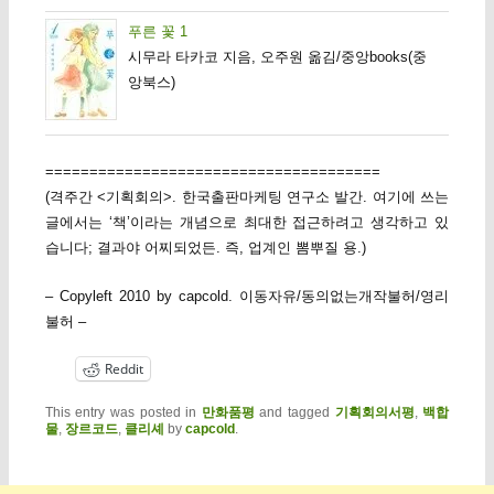
푸른 꽃 1
시무라 타카코 지음, 오주원 옮김/중앙books(중
앙북스)
======================================
(격주간 <기획회의>. 한국출판마케팅 연구소 발간. 여기에 쓰는
글에서는 ‘책’이라는 개념으로 최대한 접근하려고 생각하고 있
습니다; 결과야 어찌되었든. 즉, 업계인 뽐뿌질 용.)
– Copyleft 2010 by capcold. 이동자유/동의없는개작불허/영리
불허 –
Reddit
This entry was posted in
만화품평
and tagged
기획회의서평
,
백합
물
,
장르코드
,
클리셰
by
capcold
.