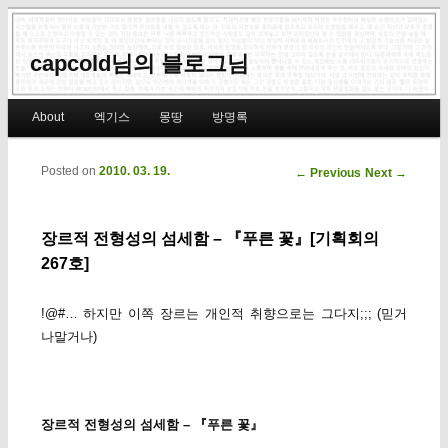
capcold님의 블로그님
Main menu
About
엑기스
몽땅
방명록
Skip to primary content
Skip to secondary content
Posted on
2010. 03. 19.
Post navigation
←
Previous
Next
→
장르적 전형성의 섬세함 – 『푸른 꽃』[기획회의
267호]
!@#… 하지만 이쪽 장르는 개인적 취향으로는 그다지;;; (믿거
나말거나)
장르적 전형성의 섬세함 – 『푸른 꽃』