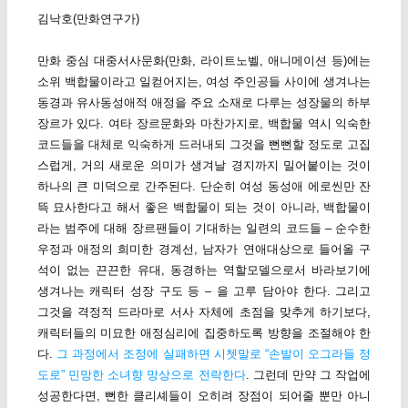
김낙호(만화연구가)
만화 중심 대중서사문화(만화, 라이트노벨, 애니메이션 등)에는
소위 백합물이라고 일컫어지는, 여성 주인공들 사이에 생겨나는
동경과 유사동성애적 애정을 주요 소재로 다루는 성장물의 하부
장르가 있다. 여타 장르문화와 마찬가지로, 백합물 역시 익숙한
코드들을 대체로 익숙하게 드러내되 그것을 뻔뻔할 정도로 고집
스럽게, 거의 새로운 의미가 생겨날 경지까지 밀어붙이는 것이
하나의 큰 미덕으로 간주된다. 단순히 여성 동성애 에로씬만 잔
뜩 묘사한다고 해서 좋은 백합물이 되는 것이 아니라, 백합물이
라는 범주에 대해 장르팬들이 기대하는 일련의 코드들 – 순수한
우정과 애정의 희미한 경계선, 남자가 연애대상으로 들어올 구
석이 없는 끈끈한 유대, 동경하는 역할모델으로서 바라보기에
생겨나는 캐릭터 성장 구도 등 – 을 고루 담아야 한다. 그리고
그것을 격정적 드라마로 서사 자체에 초점을 맞추게 하기보다,
캐릭터들의 미묘한 애정심리에 집중하도록 방향을 조절해야 한
다.
그 과정에서 조정에 실패하면 시쳇말로 “손발이 오그라들 정
도로” 민망한 소녀향 망상으로 전락한다
. 그런데 만약 그 작업에
성공한다면, 뻔한 클리셰들이 오히려 장점이 되어줄 뿐만 아니