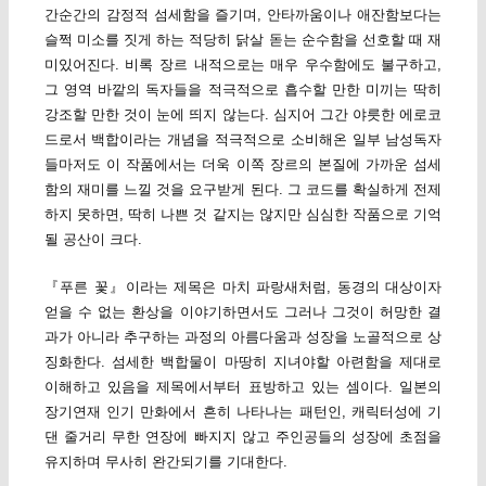
간순간의 감정적 섬세함을 즐기며, 안타까움이나 애잔함보다는
슬쩍 미소를 짓게 하는 적당히 닭살 돋는 순수함을 선호할 때 재
미있어진다. 비록 장르 내적으로는 매우 우수함에도 불구하고,
그 영역 바깥의 독자들을 적극적으로 흡수할 만한 미끼는 딱히
강조할 만한 것이 눈에 띄지 않는다. 심지어 그간 야릇한 에로코
드로서 백합이라는 개념을 적극적으로 소비해온 일부 남성독자
들마저도 이 작품에서는 더욱 이쪽 장르의 본질에 가까운 섬세
함의 재미를 느낄 것을 요구받게 된다. 그 코드를 확실하게 전제
하지 못하면, 딱히 나쁜 것 같지는 않지만 심심한 작품으로 기억
될 공산이 크다.
『푸른 꽃』이라는 제목은 마치 파랑새처럼, 동경의 대상이자
얻을 수 없는 환상을 이야기하면서도 그러나 그것이 허망한 결
과가 아니라 추구하는 과정의 아름다움과 성장을 노골적으로 상
징화한다. 섬세한 백합물이 마땅히 지녀야할 아련함을 제대로
이해하고 있음을 제목에서부터 표방하고 있는 셈이다. 일본의
장기연재 인기 만화에서 흔히 나타나는 패턴인, 캐릭터성에 기
댄 줄거리 무한 연장에 빠지지 않고 주인공들의 성장에 초점을
유지하며 무사히 완간되기를 기대한다.