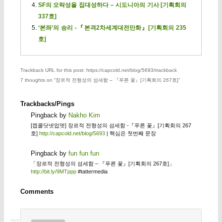
SF의 오락성을 집대성하다 – 시도니아의 기사 [기획회의
337호]
‘본좌’의 승리 -『본격2차세계대전만화』[기획회의 235
호]
Trackback URL for this post: https://capcold.net/blog/5693/trackback
7 thoughts on “
장르적 전형성의 섬세함 – 『푸른 꽃』[기획회의 267호]
”
Trackbacks/Pings
Pingback by
Nakho Kim
[캡콜닷넷업뎃] 장르적 전형성의 섬세함 -『푸른 꽃』[기획회의 267
호]
http://capcold.net/blog/5693
| 핵심은 첫번째 문장
Pingback by
fun fun fun
「장르적 전형성의 섬세함 – 『푸른 꽃』[기획회의 267호]」
http://bit.ly/9MTppp
#tattermedia
Comments