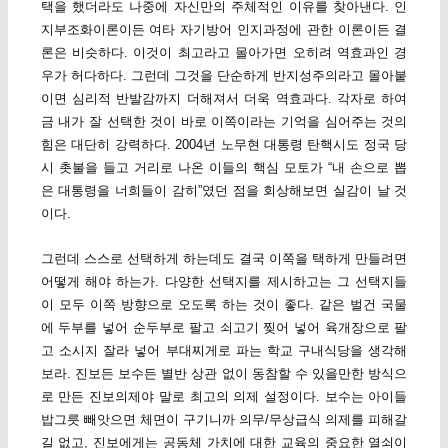
택을 했더라도 나중에 자신만의 주체적인 이유를 찾아낸다. 인
지부조화이론이든 여타 자기방어 인지과정에 관한 이론이든 결
론은 비슷하다. 이것이 최고라고 몰아가면 오히려 역효과인 경
우가 허다하다. 그런데 그것을 단순하게 반지성주의라고 몰아붙
이면 심리적 반발감까지 더해져서 더욱 역효과다. 각자로 하여
금 내가 잘 선택한 것이 바로 이쪽이라는 기억을 심어주는 것의
힘은 대단히 강력하다. 2004년 노무현 대통령 탄핵시도 정국 당
시 촛불을 들고 거리로 나온 이들의 핵심 모토가 “내 손으로 뽑
은 대통령을 너희들이 감히”였던 점을 회상해보면 실감이 날 것
이다.
그런데 스스로 선택하게 하는데도 결국 이쪽을 택하게 만들려면
어떻게 해야 하는가. 다양한 선택지를 제시하고는 그 선택지들
이 모두 이쪽 방향으로 오도록 하는 것이 좋다. 같은 벌건 국물
에 두부를 넣어 순두부로 팔고 쇠고기 찢어 넣어 육개장으로 팔
고 소시지 잘라 넣어 부대찌게로 파는 학교 구내식당을 생각해
보라. 진보든 보수든 별반 상관 없이 동참할 수 있을만한 방식으
로 만든 진보의제야 말로 최고의 의제 설정이다. 보수는 아이들
밥그릇 빼앗으면 체면이 구기니까 의무/무상급식 의제를 피해갈
길 없고, 진보에게는 공동체 가치에 대한 교육의 중요한 열쇠이