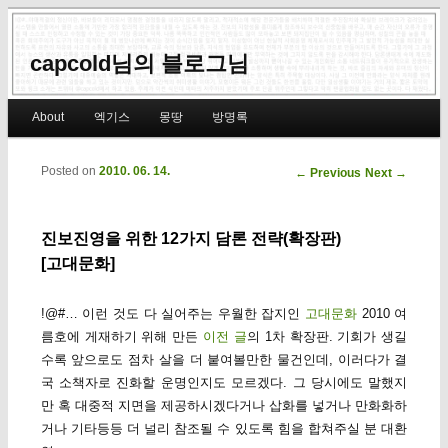
capcold님의 블로그님
Main menu
About
엑기스
몽땅
방명록
Skip to primary content
Skip to secondary content
Posted on
2010. 06. 14.
Post navigation
←
Previous
Next
→
진보진영을 위한 12가지 담론 전략(확장판)
[고대문화]
!@#… 이런 것도 다 실어주는 우월한 잡지인
고대문화
2010 여
름호에 게재하기 위해 만든
이전 글
의 1차 확장판. 기회가 생길
수록 앞으로도 점차 살을 더 붙여볼만한 물건인데, 이러다가 결
국 소책자로 진화할 운명인지도 모르겠다. 그 당시에도 말했지
만 혹 대중적 지면을 제공하시겠다거나 삽화를 넣거나 만화화하
거나 기타등등 더 널리 참조될 수 있도록 힘을 합쳐주실 분 대환