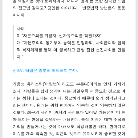
을 역설하는 것이 효과적이다. 어디서 많이 본 듯한 친숙한 느낌
의 접근법 같다고? 당연한 이야기다 – 변증법적 방법론의 응용
이니까.
사례.
X: “자본주의를 뒤엎자, 신자유주의를 척결하자”
O: “자본주의의 동기부여 능력은 인정하되, 사회급여와 합리
적 복지체계를 통해 더 행복하고 균형 잡힌 선진사회를 만들
자.”
전략7. 떡밥은 충분히 확보해야 한다.
가용성 휴리스틱(‘어림법’이라고도 부른다)이라는 인지 기제가
있다. 사람들은 쉽게 생각이 나는 것일수록 더 중요한 것으로 여
기는 성향이 있다는 것이다. 중요하기 때문에 쉽게 생각난다고
믿는 셈이다. 원래는 위험 평가에서 익숙한 것이 익숙하지 않은
것보다, 최근의 사건이 과거의 사건보다 일어날 가능성이 더 높
아 보이는 현상을 설명하는 내용인데, 특정 이슈에 대한 주목과
기억을 만들어내는 것에 대해서도 적용해볼만 하다. 한마디로
이슈를 계속 익숙한 것, 최근의 것으로 유지시켜야 중요한 것이