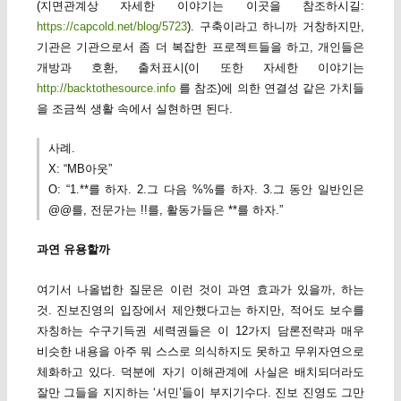
(지면관계상 자세한 이야기는 이곳을 참조하시길:
https://capcold.net/blog/5723
). 구축이라고 하니까 거창하지만,
기관은 기관으로서 좀 더 복잡한 프로젝트들을 하고, 개인들은
개방과 호환, 출처표시(이 또한 자세한 이야기는
http://backtothesource.info
를 참조)에 의한 연결성 같은 가치들
을 조금씩 생활 속에서 실현하면 된다.
사례.
X: “MB아웃”
O: “1.**를 하자. 2.그 다음 %%를 하자. 3.그 동안 일반인은
@@를, 전문가는 !!를, 활동가들은 **를 하자.”
과연 유용할까
여기서 나올법한 질문은 이런 것이 과연 효과가 있을까, 하는
것. 진보진영의 입장에서 제안했다고는 하지만, 적어도 보수를
자칭하는 수구기득권 세력권들은 이 12가지 담론전략과 매우
비슷한 내용을 아주 뭐 스스로 의식하지도 못하고 무위자연으로
체화하고 있다. 덕분에 자기 이해관계에 사실은 배치되더라도
잘만 그들을 지지하는 ‘서민’들이 부지기수다. 진보 진영도 그만