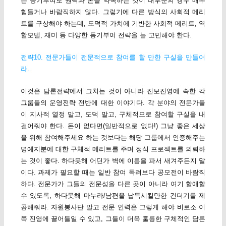
는 동기부여로 권력과 돈을 약속하는 것이 대부분의 경우 매우
힘들거나 바람직하지 않다. 그렇기에 다른 방식의 사회적 메리
트를 구상해야 하는데, 도덕적 가치에 기반한 사회적 메리트, 역
할모델, 재미 등 다양한 동기부여 전략을 늘 고민해야 한다.
전략10. 전문가들이 전문적으로 참여를 할 만한 구실을 만들어
라.
이것은 담론전략에서 그치는 것이 아니라 진보진영에 속한 각
그룹들의 운영전략 전반에 대한 이야기다. 각 분야의 전문가들
이 지사적 열정 말고, 도덕 말고, 구체적으로 참여할 구실을 내
걸어줘야 한다. 돈이 없다면(일반적으로 없다!) 그냥 좋은 세상
을 위해 참여해주세요 하는 것보다는 해당 그룹에서 인증해주는
명예지분에 대한 구체적 메리트를 주며 정식 프로젝트를 의뢰하
는 것이 좋다. 하다못해 어딘가 벽에 이름을 파서 새겨주든지 말
이다. 과제가 필요할 때는 일반 참여 독려보다 공모전이 바람직
하다. 전문가가 그들의 전문성을 다른 곳이 아니라 여기 할애할
수 있도록, 하다못해 마누라/남편을 납득시킬만한 건더기를 제
공해줘라. 자원봉사단 말고 전문 인력은 그렇게 해야 비로소 이
쪽 진영에 끌어들일 수 있고, 그들이 더욱 훌륭한 구체적인 담론