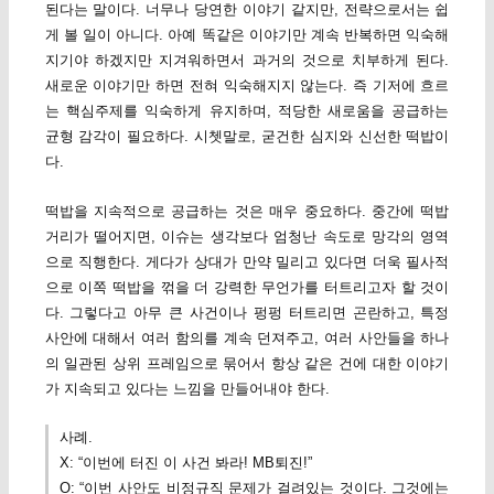
된다는 말이다. 너무나 당연한 이야기 같지만, 전략으로서는 쉽
게 볼 일이 아니다. 아예 똑같은 이야기만 계속 반복하면 익숙해
지기야 하겠지만 지겨워하면서 과거의 것으로 치부하게 된다.
새로운 이야기만 하면 전혀 익숙해지지 않는다. 즉 기저에 흐르
는 핵심주제를 익숙하게 유지하며, 적당한 새로움을 공급하는
균형 감각이 필요하다. 시쳇말로, 굳건한 심지와 신선한 떡밥이
다.
떡밥을 지속적으로 공급하는 것은 매우 중요하다. 중간에 떡밥
거리가 떨어지면, 이슈는 생각보다 엄청난 속도로 망각의 영역
으로 직행한다. 게다가 상대가 만약 밀리고 있다면 더욱 필사적
으로 이쪽 떡밥을 꺾을 더 강력한 무언가를 터트리고자 할 것이
다. 그렇다고 아무 큰 사건이나 펑펑 터트리면 곤란하고, 특정
사안에 대해서 여러 함의를 계속 던져주고, 여러 사안들을 하나
의 일관된 상위 프레임으로 묶어서 항상 같은 건에 대한 이야기
가 지속되고 있다는 느낌을 만들어내야 한다.
사례.
X: “이번에 터진 이 사건 봐라! MB퇴진!”
O: “이번 사안도 비정규직 문제가 걸려있는 것이다. 그것에는