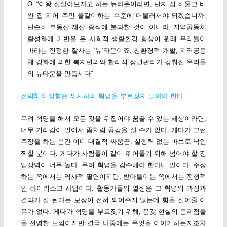
O: “이왕 잘살아보자고 하는 뉴타운이라면, 단지 집 허물고 비
싼 집 지어 주민 물갈이하는 수준에 머물러서야 되겠습니까.
단순히 부동산 재산 증식에 불과한 것이 아니라, 지역공동체
활성화에 기반을 둔 사회적 생활환경 향상이 원래 우리들이
바라는 진정한 잘사는 ‘뉴’타운이죠. 친환경적 개발, 지역공동
체 강화에 의한 복지편의와 합리적 상권관리가 갖춰진 우리들
의 뉴타운을 만듭시다”
전략3. 이상향은 제시하되 혁명을 부르짖지 말아야 한다
무려 혁명을 해서 모든 것을 뒤집어야 꿈꿀 수 있는 세상이라면,
너무 거리감이 멀어서 좀처럼 공감을 살 수가 없다. 게다가 그런
주장을 하는 순간 이미 대결적 싸움꾼, 실행력 없는 바보로 낙인
찍힐 뿐이다. 게다가 사람들이 같이 뛰어들기 위해 넘어야 할 진
입장벽이 너무 높다. 무려 혁명을 감수해야 한다니 말이다. 주장
하는 쪽에서는 역사적 필연이지만, 받아들이는 쪽에서는 전형적
인 하이리스크 사업이다. 활동가들의 열정은 그 혁명의 과정과
결과가 잘 된다는 보장이 전혀 되어주지 않는데 힘을 실어줄 이
유가 없다. 게다가 혁명을 부르짖기 위해, 온갖 현실의 문제점들
을 선명한 느낌이지만 결국 나중에는 무엇을 이야기하는지조차