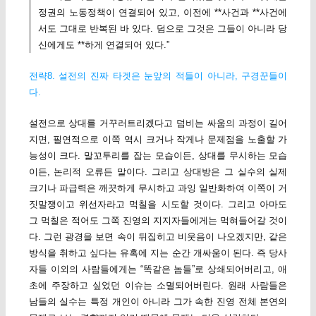
정권의 노동정책이 연결되어 있고, 이전에 **사건과 **사건에
서도 그대로 반복된 바 있다. 덤으로 그것은 그들이 아니라 당
신에게도 **하게 연결되어 있다.”
전략8. 설전의 진짜 타겟은 눈앞의 적들이 아니라, 구경꾼들이
다.
설전으로 상대를 거꾸러트리겠다고 덤비는 싸움의 과정이 길어
지면, 필연적으로 이쪽 역시 크거나 작게나 문제점을 노출할 가
능성이 크다. 말꼬투리를 잡는 모습이든, 상대를 무시하는 모습
이든, 논리적 오류든 말이다. 그리고 상대방은 그 실수의 실제
크기나 파급력은 깨끗하게 무시하고 과잉 일반화하여 이쪽이 거
짓말쟁이고 위선자라고 먹칠을 시도할 것이다. 그리고 아마도
그 먹칠은 적어도 그쪽 진영의 지지자들에게는 먹혀들어갈 것이
다. 그런 광경을 보면 속이 뒤집히고 비웃음이 나오겠지만, 같은
방식을 취하고 싶다는 유혹에 지는 순간 개싸움이 된다. 즉 당사
자들 이외의 사람들에게는 “똑같은 놈들”로 상쇄되어버리고, 애
초에 주장하고 싶었던 이슈는 소멸되어버린다. 원래 사람들은
남들의 실수는 특정 개인이 아니라 그가 속한 진영 전체 본연의