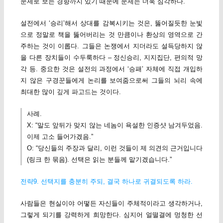
문제로 보는 경향까지 있기 때문에 문제는 더욱 심각하다.
설전에서 ‘승리’해서 상대를 감복시키는 것은, 뚫어질듯한 눈빛
으로 정말로 책을 뚫어버리는 것 만큼이나 환상의 영역으로 간
주하는 것이 이롭다. 그들은 논쟁에서 지더라도 설득당하지 않
을 다른 장치들이 수두룩하다 – 정신승리, 지지집단, 편의적 망
각 등. 중요한 것은 설전의 과정에서 ‘승패’ 자체에 직접 개입하
지 않은 구경꾼들에게 논리를 보여줌으로써 그들의 뇌리 속에
최대한 많이 깊게 파고드는 것이다.
사례.
X: “말도 앞뒤가 맞지 않는 네놈이 욕설한 인증샷 남겨두었음.
이제 고소 들어가겠음.”
O: “당신들의 주장과 달리, 이런 것들이 제 의견의 근거입니다
(링크 한 묶음). 선택은 읽는 분들께 맡기겠습니다.”
전략9. 선택지를 충분히 주되, 결국 하나로 귀결되도록 하라.
사람들은 현실이야 어떻든 자신들이 주체적이라고 생각하거나,
그렇게 되기를 강력하게 희망한다. 심지어 얼떨결에 멍청한 선