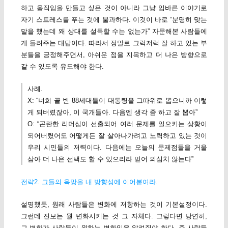
하고 움직임을 만들고 싶은 것이 아니라 그냥 입바른 이야기로
자기 스트레스를 푸는 것에 불과하다. 이것이 바로 “분명히 맞는
말을 했는데 왜 상대를 설득할 수는 없는가” 자문해본 사람들에
게 들려주는 대답이다. 따라서 정말로 그럭저럭 잘 하고 있는 부
분들을 긍정해주면서, 아쉬운 점을 지목하고 더 나은 방향으로
갈 수 있도록 유도해야 한다.
사례.
X: “너희 골 빈 88세대들이 대통령을 그따위로 뽑으니까 이렇
게 되버렸잖아, 이 국개들아. 다음엔 생각 좀 하고 잘 뽑아”
O: “곤란한 리더십이 선출되어 여러 문제를 일으키는 상황이
되어버렸어도 어떻게든 잘 살아나가려고 노력하고 있는 것이
우리 시민들의 저력이다. 다음에는 오늘의 문제점들을 거울
삼아 더 나은 선택도 할 수 있으리라 믿어 의심치 않는다”
전략2. 그들의 욕망을 내 방향성에 이어붙여라.
설명했듯, 원래 사람들은 변화에 저항하는 것이 기본설정이다.
그런데 진보는 뭘 변화시키는 것 그 자체다. 그렇다면 당연히,
그 변화가 사람들이 원하는 변화임을 알려줘야 한다. 즉 사람들