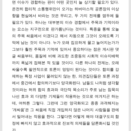
면 이슈가 경합하는 판이 어떤 곳인지 늘 상기할 필요가 있다.
온전히 합리적 소통행위만이 오가는 하버마스적 공론장의 이상
향을 현실에서 바라는 것은 무리고, 두 가지 전제를 염두에 둘
필요가 있다. 하나는 대부분의 이슈 경합에서 주목과 기억이라
는 요소는 지구전으로 판가름난다는 것이다. 특종을 통해 오늘
의 주목 싸움에서 이겼다고 해서 자동으로 그것이 오래도록 기
억에 남는 것이 아니다. 누가 오래 집요하게 물고 늘어지는가가
그보다 훨씬 주목과 기억에 있어서 중요하다는 점은 게시판 댓
글 싸움부터, 품질에 비해 과도한 조중동의 사회적 이슈지배력
까지 폭넓게 접해본 적 있을 것이다. 다른 하나의 전제는, 오래
싸울수록 필연적으로 토론이 엉망이 된다는 것이다. 합의를 강
제하는 특정 사업이 물려있지 않는 한, 의견집단들은 토론 과정
에서 중간에서 합의하기보다 양극화된다. 남들도 나처럼 생각할
것이라는 허위 합의 효과와 극단적 목소리가 주로 남는 침묵의
나선 효과 외 다양한 기제들이 작용하는 것으로 여겨지곤 하는
데, 여하튼 그렇다. 그런데 그런 양극화되고 종종 과격해지는
‘개싸움’은 그 싸움에 직접 개입하지 않은 나머지 사람들을 판에
서 밀어내는 작용을 한다. 그렇다면 어떻게 해야 대결구도의 함
정에 빠지지 않고 효과적으로 진보적 의제들을 담론화시킬 것인
가.