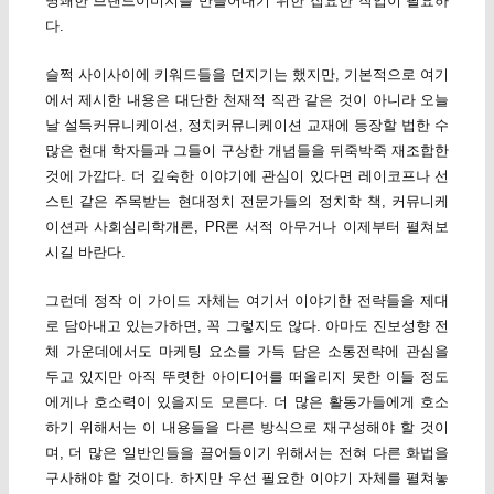
명쾌한 브랜드이미지를 만들어내기 위한 집요한 작업이 필요하
다.
슬쩍 사이사이에 키워드들을 던지기는 했지만, 기본적으로 여기
에서 제시한 내용은 대단한 천재적 직관 같은 것이 아니라 오늘
날 설득커뮤니케이션, 정치커뮤니케이션 교재에 등장할 법한 수
많은 현대 학자들과 그들이 구상한 개념들을 뒤죽박죽 재조합한
것에 가깝다. 더 깊숙한 이야기에 관심이 있다면 레이코프나 선
스틴 같은 주목받는 현대정치 전문가들의 정치학 책, 커뮤니케
이션과 사회심리학개론, PR론 서적 아무거나 이제부터 펼쳐보
시길 바란다.
그런데 정작 이 가이드 자체는 여기서 이야기한 전략들을 제대
로 담아내고 있는가하면, 꼭 그렇지도 않다. 아마도 진보성향 전
체 가운데에서도 마케팅 요소를 가득 담은 소통전략에 관심을
두고 있지만 아직 뚜렷한 아이디어를 떠올리지 못한 이들 정도
에게나 호소력이 있을지도 모른다. 더 많은 활동가들에게 호소
하기 위해서는 이 내용들을 다른 방식으로 재구성해야 할 것이
며, 더 많은 일반인들을 끌어들이기 위해서는 전혀 다른 화법을
구사해야 할 것이다. 하지만 우선 필요한 이야기 자체를 펼쳐놓