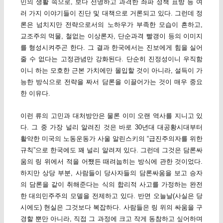
민의 생활 속으로, 보다 선명하고 과격한 좌파 정책 표방 등 여
러 가지 이야기들이 진단 및 대책으로 거론되고 있다. 그런데 정
론은 넘치지만 전략으로서의 노하우가 부족한 모습이 흔하고,
교조주의 먹물, 철없는 이상론자, 단순과격 빨갱이 등의 이미지
를 형성시켜주곤 한다. 그 결과 한국에서는 진보에게 힘을 실어
줄 수 없다는 고정관념만 강화된다. 단순히 진정성이니 우직함
이니 하는 모호한 근본 가치에만 몰입할 것이 아니라, 설득이 가
능한 방식으로 전략을 짜서 담론을 이끌어가는 것이 매우 중요
한 이유다.
이런 류의 고민과 대처방안은 물론 이미 오랜 역사를 지니고 있
다. 그 중 가장 널리 알려진 것은 바로 30년대 대공황시대부터
활약한 미국의 노동운동가 사울 알린스키의 “급진주의자를 위한
규칙”으로 한국에도 꽤 널리 알려져 있다. 그런데 그것은 담론싸
움의 링 위에서 적을 어쨌든 때려눕히는 방식에 관한 것이었다.
하지만 상당 부분, 사람들이 당사자들의 담론싸움을 보고 승자
의 담론을 같이 취해준다는 식의 합리적 사고를 가정하는 완전
한 대의민주주의 모델을 전제하고 있다. 반면 오늘날(사실은 당
시에도) 현실은 그것보다 복잡하다. 사람들은 링 위의 싸움을 구
경할 뿐만 아니라, 직접 그 과정에 크고 작게 동참하고 싶어하며