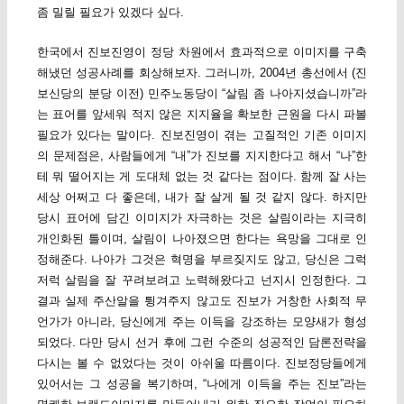
좀 밀릴 필요가 있겠다 싶다.
한국에서 진보진영이 정당 차원에서 효과적으로 이미지를 구축
해냈던 성공사례를 회상해보자. 그러니까, 2004년 총선에서 (진
보신당의 분당 이전) 민주노동당이 “살림 좀 나아지셨습니까”라
는 표어를 앞세워 적지 않은 지지율을 확보한 근원을 다시 파볼
필요가 있다는 말이다. 진보진영이 겪는 고질적인 기존 이미지
의 문제점은, 사람들에게 “내”가 진보를 지지한다고 해서 “나”한
테 뭐 떨어지는 게 도대체 없는 것 같다는 점이다. 함께 잘 사는
세상 어쩌고 다 좋은데, 내가 잘 살게 될 것 같지 않다. 하지만
당시 표어에 담긴 이미지가 자극하는 것은 살림이라는 지극히
개인화된 틀이며, 살림이 나아졌으면 한다는 욕망을 그대로 인
정해준다. 나아가 그것은 혁명을 부르짖지도 않고, 당신은 그럭
저럭 살림을 잘 꾸려보려고 노력해왔다고 넌지시 인정한다. 그
결과 실제 주산알을 튕겨주지 않고도 진보가 거창한 사회적 무
언가가 아니라, 당신에게 주는 이득을 강조하는 모양새가 형성
되었다. 다만 당시 선거 후에 그런 수준의 성공적인 담론전략을
다시는 볼 수 없었다는 것이 아쉬울 따름이다. 진보정당들에게
있어서는 그 성공을 복기하며, “나에게 이득을 주는 진보”라는