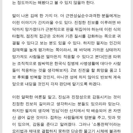
는 정도까지는 해봤다고 볼 수 있지 않을까 한다.
말이 나온 김에 한 가지 더. 더 근면성실순수과격한 분들에게는
이런 이야기가 간지러울 수도 있다. 진정한 진보를 이루려면 바
닥까지 망가졌다가 근본적으로 판을 뒤집어야 하는데 이런 식의
타협적, 점진적 접근은 오히려 기존 질서를 강화하는 쪽으로 귀
결될 수 있다고 보는 분도 있을 수 있다. 하지만 필자는 인간의
잠재력을 높게 평가하는 쪽이라서, 꽤 바닥에 가까운 상태까지
망가져도 사람들은 얼마든지 적응할 수 있다고 본다(인권 따위
는 조직적으로 쌈싸먹은 한국식 징병제 사병생활에 대다수 사람
들이 적응하는 것을 생각해보자). 2보 진전을 할 희망을 품고 1
보 후퇴를 반복할 것인지, 아니면 성에 차지 않아도 반보씩 계속
앞으로 내딛을 것인지 각자 판단에 맡기도록 하겠다.
이런 얄팍한 여론질 말고, 진심과 진정성으로 감동시키는 것이
진정한 진보의 길이라고 생각하시는 분들도 있으리라 믿는다.
하지만 필자의 생각에 ‘진심’이란 산지에서 막 배송되어 온 자연
산 광어 같은 것이다. 접하는 사람들에게 양분을 주고, 맛과 멋
이 있으며, 감동을 준다고 알려졌다. 그러나 ‘소통전략’이라는
요리법과 제대로 결합하지 못하면 단순한 물고기 시체에 불과하