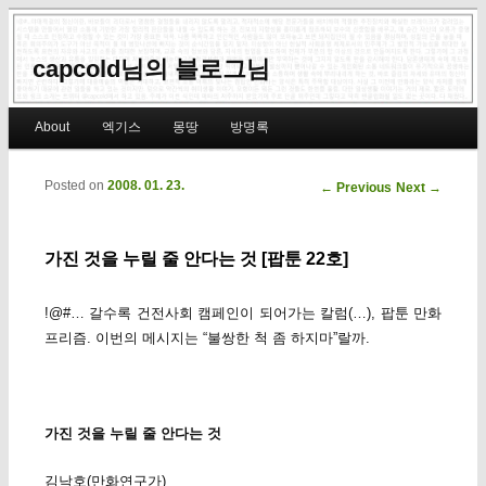
capcold님의 블로그님
Main menu
About
엑기스
몽땅
방명록
Skip to primary content
Skip to secondary content
Posted on
2008. 01. 23.
Post navigation
←
Previous
Next
→
가진 것을 누릴 줄 안다는 것 [팝툰 22호]
!@#… 갈수록 건전사회 캠페인이 되어가는 칼럼(…), 팝툰 만화
프리즘. 이번의 메시지는 “불쌍한 척 좀 하지마”랄까.
가진 것을 누릴 줄 안다는 것
김낙호(만화연구가)