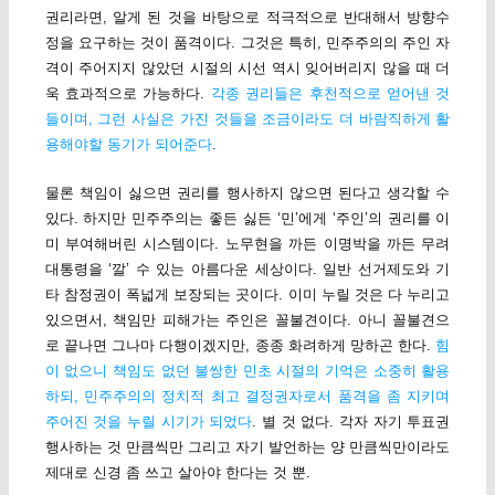
권리라면, 알게 된 것을 바탕으로 적극적으로 반대해서 방향수
정을 요구하는 것이 품격이다. 그것은 특히, 민주주의의 주인 자
격이 주어지지 않았던 시절의 시선 역시 잊어버리지 않을 때 더
욱 효과적으로 가능하다.
각종 권리들은 후천적으로 얻어낸 것
들이며, 그런 사실은 가진 것들을 조금이라도 더 바람직하게 활
용해야할 동기가 되어준다
.
물론 책임이 싫으면 권리를 행사하지 않으면 된다고 생각할 수
있다. 하지만 민주주의는 좋든 싫든 ‘민’에게 ‘주인’의 권리를 이
미 부여해버린 시스템이다. 노무현을 까든 이명박을 까든 무려
대통령을 ‘깔’ 수 있는 아름다운 세상이다. 일반 선거제도와 기
타 참정권이 폭넓게 보장되는 곳이다. 이미 누릴 것은 다 누리고
있으면서, 책임만 피해가는 주인은 꼴불견이다. 아니 꼴불견으
로 끝나면 그나마 다행이겠지만, 종종 화려하게 망하곤 한다.
힘
이 없으니 책임도 없던 불쌍한 민초 시절의 기억은 소중히 활용
하되, 민주주의의 정치적 최고 결정권자로서 품격을 좀 지키며
주어진 것을 누릴 시기가 되었다
. 별 것 없다. 각자 자기 투표권
행사하는 것 만큼씩만 그리고 자기 발언하는 양 만큼씩만이라도
제대로 신경 좀 쓰고 살아야 한다는 것 뿐.