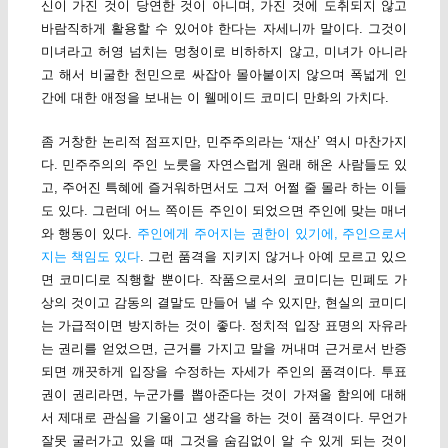
신이 가진 것이 당연한 것이 아니며, 가진 것에 도취되지 않고
바람직하게 활용할 수 있어야 한다는 자세니까 말이다. 그것이
미녀라고 허영 넘치는 멍청이로 비하하지 않고, 미녀가 아니라
고 해서 비굴한 천민으로 싸잡아 몰아붙이지 않으며 폭넓게 인
간에 대한 애정을 보내는 이 웰메이드 코미디 만화의 가치다.
좀 거창한 논리적 점프지만, 민주주의라는 ‘재산’ 역시 마찬가지
다. 민주주의의 주인 노릇을 자연스럽게 원래 해온 사람들도 있
고, 주어진 특혜에 즐거워하면서도 그저 어쩔 줄 몰라 하는 이들
도 있다. 그런데 어느 쪽이든 주인이 되었으면 주인에 맞는 매너
와 행동이 있다.
주인에게 주어지는 권한이 있기에, 주인으로서
지는 책임도 있다
. 그런 품격을 지키지 않거나 아예 모르고 있으
면 코미디로 직행할 뿐이다. 작품으로서의 코미디는 민폐도 가
상의 것이고 감동의 결말도 만들어 낼 수 있지만, 현실의 코미디
는 가급적이면 방지하는 것이 좋다. 정치적 입장 표명의 자유라
는 권리를 얻었으면, 근거를 가지고 말을 꺼내며 근거로서 반증
되면 깨끗하게 입장을 수정하는 자세가 주인의 품격이다. 투표
권이 권리라면, 누군가를 뽑아준다는 것이 가져올 함의에 대해
서 제대로 관심을 기울이고 생각을 하는 것이 품격이다. 무언가
잘못 굴러가고 있을 때 그것을 숨김없이 알 수 있게 되는 것이