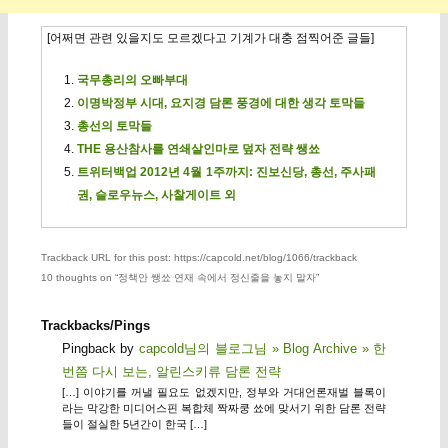
[어쩌면 관련 있을지도 모르겠다고 기계가 대충 점찍어준 글들]
국무총리의 오빠부대
이명박정부 시대, 요지경 담론 풍경에 대한 생각 토막들
총선의 토막들
THE 용산참사를 연쇄살인마로 덮자 전략 쌩쑈
트위터백업 2012년 4월 1주까지: 진보신당, 총선, 주사패
권, 슬로우뉴스, 사찰게이트 외
Trackback URL for this post: https://capcold.net/blog/1066/trackback
10 thoughts on “
정책안 쌩쑈 연재 속에서 정신줄을 놓지 말자
”
Trackbacks/Pings
Pingback by
capcold님의 블로그님 » Blog Archive » 한
번쯤 다시 보는, 알린스키류 담론 전략
[…] 이야기를 꺼낼 필요도 없겠지만, 정부와 거대언론재벌 블록이
라는 막강한 미디어스핀 복합체 짝짜쿵 쑈에 맞서기 위한 담론 전략
들이 절실한 5년간이 한국 […]