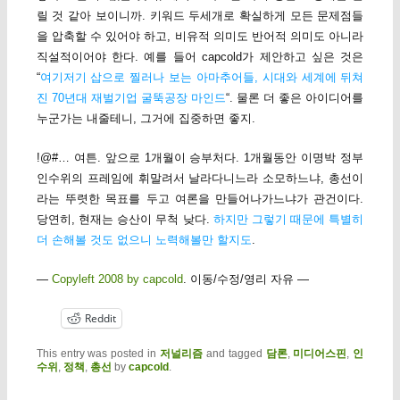
릴 것 같아 보이니까. 키워드 두세개로 확실하게 모든 문제점들
을 압축할 수 있어야 하고, 비유적 의미도 반어적 의미도 아니라
직설적이어야 한다. 예를 들어 capcold가 제안하고 싶은 것은
“
여기저기 삽으로 찔러나 보는 아마추어들, 시대와 세계에 뒤쳐
진 70년대 재벌기업 굴뚝공장 마인드
“. 물론 더 좋은 아이디어를
누군가는 내줄테니, 그거에 집중하면 좋지.
!@#… 여튼. 앞으로 1개월이 승부처다. 1개월동안 이명박 정부
인수위의 프레임에 휘말려서 날라다니느라 소모하느냐, 총선이
라는 뚜렷한 목표를 두고 여론을 만들어나가느냐가 관건이다.
당연히, 현재는 승산이 무척 낮다.
하지만 그렇기 때문에 특별히
더 손해볼 것도 없으니 노력해볼만 할지도
.
—
Copyleft 2008 by capcold
. 이동/수정/영리 자유 —
Reddit
This entry was posted in
저널리즘
and tagged
담론
,
미디어스핀
,
인
수위
,
정책
,
총선
by
capcold
.