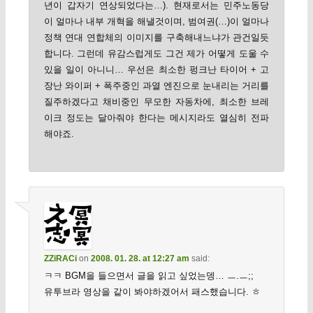
년이 갑자기 연상되었다는…). 현재로서는 민주노동당
이 얼마나 내부 개혁을 해낼것이며, 범여권(…)이 얼마나
정책 연대 연합체의 이미지를 구축해내느냐가 관건일듯
합니다. 그런데 유감스럽게도 그건 제가 어떻게 도울 수
있을 일이 아니니… 우선은 최소한 펑크난 타이어 + 고
장난 와이퍼 + 폭주중인 과열 엔진으로 눈내리는 거리를
질주하겠다고 채비중인 무모한 자동차에, 최소한 브레
이크 정도는 달아줘야 한다는 메시지라도 열심히 전파
해야죠.
ZZiRACi
on
2008. 01. 28. at 12:27 am
said:
ㅋㅋ BGM을 들으면서 글을 읽고 싶었는뎅… ㅡ.ㅡ;;
유투브라 영상을 같이 봐야하겠어서 패스했습니다. ㅎ