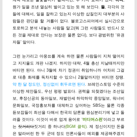
뭔가 일을 조낸 열심히 벌이고 있는 듯 해 보인다.
둘
, 각각의 것
들에 대해서, 일을 잘하고 있는지 이상한 삽질인지 대부분의 사
람들은 판단을 할 겨를이 없다. 블로고스피어에서 실시간으로
토로하고 분석 내놓는 사람들 말고(뭐 그런 사람들도 반드시 모
든 것을 제대로 안다는 보장은 물론 없다), 보다 광범위한 ‘유권
자들’ 말이다.
그런 눈가리고 아웅쑈를 계속 하면 물론 사람들이 지쳐 떨어지
고 지지율도 개판 나겠지. 하지만 대략, 4월 총선 지날때까지만
버티면 된다. 아니 3월에 차기 정권이 취임하니까 어차피 그걸
로 대충 화제를 독차지할 수 있으니 2월말까지만 버티면 장땡.
약 한 달 정도만, 정신없이 휘두르면 된다
. 브레인스토밍 수준의
이상한 제안들도, 우선 펑펑 발표다. 권력을 되찾겠다는 조선일
보, 후장신공의 동아일보, 재벌만세 하악하악 중앙일보, 워너비
문화일보, 국정홍보처를 대체하고 싶어하는 SBS는 물론 각종
듣보잡들이 최선을 다해서 한국의 담론을 원심분리기에 넣고 돌
려줄 것이다. 이것이 바로 업계 용어로 ‘
미디어스핀
‘이라고 부르
는
짓거리다
짓거리 중 하나다
(BGM 클릭)
. 제 정신이지만 돈줄
은 말라버린 한 두 군데 정도 언론사들이 예외를 제공해주겠지