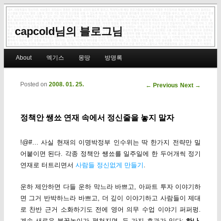
capcold님의 블로그님
Main menu
About
엑기스
몽땅
방명록
Skip to primary content
Skip to secondary content
Posted on
2008. 01. 25.
Post navigation
←
Previous
Next
→
정책안 쌩쑈 연재 속에서 정신줄을 놓지 말자
!@#… 사실 현재의 이명박정부 인수위는 딱 한가지 전략만 밀
어붙이면 된다. 각종 정책안 쌩쑈를 일주일에 한 두어개씩 정기
연재로 터트리면서
사람들 정신없게 만들기
.
운하 제안하면 다들 운하 막느라 바쁘고, 아파트 투자 이야기하
면 그거 반박하느라 바쁘고, 더 깊이 이야기하고 사람들이 제대
로 찬반 근거 소화하기도 전에 영어 의무 수업 이야기 퍼퍼펑.
계속 새로운 불꽃놀이가 펼쳐지면, 두 가지 효과가 있다:
하나
,