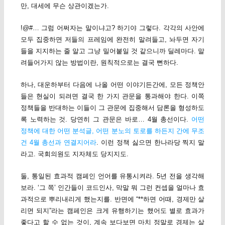
만, 대세에 무슨 상관이겠는가.
!@#… 그럼 어쩌자는 말이냐고? 하기야 그렇다. 각각의 사안에
모두 집중하면 저들의 프레임에 완전히 말려들고, 놔두면 자기
들을 지지하는 줄 알고 그냥 밀어붙일 것 같으니까 딜레마다. 말
려들어가지 않는 방법이란, 원칙적으로는 결국 뻔하다.
하나, 대운하부터 다음에 나올 어떤 이야기든간에, 모든 정책안
들은 현실이 되려면 결국 한 가지 관문을 통과해야 한다. 이쪽
정책들을 반대하는 이들이 그 관문에 집중해서 담론을 형성하도
록 노력하는 것. 당연히 그 관문은 바로… 4월 총선이다.
어떤
정책에 대한 어떤 분석글, 어떤 분노의 토로를 하든지 간에 무조
건 4월 총선과 연결지어라
. 이런 정책 싫으면 한나라당 찍지 말
라고. 국회의원도 지자체도 당지지도.
둘, 통일된 효과적 캠페인 언어를 유통시켜라. 5년 전을 생각해
보라. ‘그 쪽’ 인간들이 코드인사, 막말 뭐 그런 컨셉을 얼마나 효
과적으로 뿌리내리게 했는지를. 반면에 “**하면 어때, 경제만 살
리면 되지”라는 캠페인은 크게 유행하기는 했어도 별로 효과가
좋다고 할 수 없는 것이, 계속 보다보면 마치 정말로 경제는 살