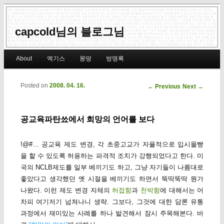
capcold님의 블로그님
Main menu
About
엑기스
몽땅
방명록
Skip to primary content
Skip to secondary content
Posted on
2008. 04. 16.
Post navigation
←
Previous
Next
→
공교육파탄쑈에서 희망의 언어를 보다
!@#… 공교육 제도 변경, 각 초중고교가 자율적으로 입시몰빵
을 할 수 있도록 허용하는 파격적 조치가 강행되었다고 한다. 미
국의 NCLB제도를 일부 베끼기도 하고, 그냥 자기들이 나름대로
좋았다고 생각했던 옛 시절을 베끼기도 하면서 뚝딱뚝딱 뭔가
나왔다. 이런 제도 변경 자체의
허접함
과
천박함
에 대해서는 어
차피 여기저기 넘쳐나니 생략. 그보다, 그것에 대한 담론 유통
과정에서 재미있는 사례를 하나 발견해서 잠시 주목해본다. 바