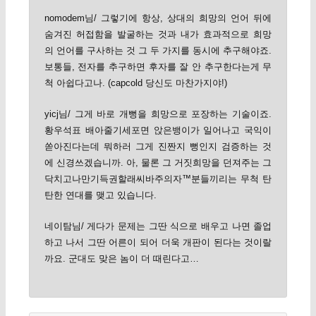
nomodem님/ 그렇기에 항상, 상대의 희망의 언어 뒤에
숨겨진 허접함을 발굴하는 것과 내가 효과적으로 희망
의 언어를 구사하는 것 그 두 가지를 동시에 추구해야죠.
보통들, 전자를 추구하면 후자를 잘 안 추구한다는게 무
척 아쉽다고나. (capcold 당신도 마찬가지야!)
yicj님/ 그게 바로 개뻥을 희망으로 포장하는 기술이죠.
황우석표 배아줄기세포면 앉은뱅이가 일어나고 국익이
쏟아진다는데 뭐하러 그게 진짠지 뻥인지 검증하는 것
에 신경쓰겠습니까. 아, 물론 그 거짓희망을 던져주는 그
닥치고나만기득권할래씨바주의자™분들끼리는 무척 탄
탄한 연대를 맺고 있습니다.
네이탐님/ 게다가 문제는 그딴 식으로 배우고 나면 졸업
하고 나서 그딴 어른이 되어 더욱 개판이 된다는 것이랄
까요. 군대도 맞은 놈이 더 때린다고…