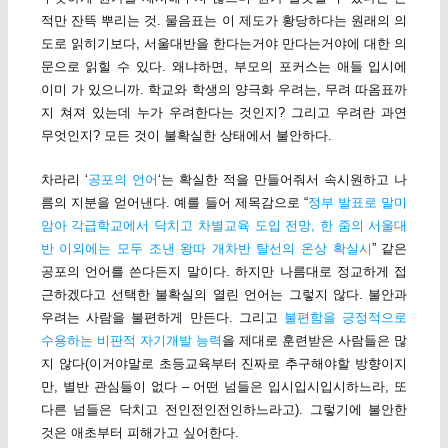
적만 잔뜩 뿌리는 것. 물음표는 이 제도가 황당하다는 원래의 의
도로 읽히기보다, 서울대반을 한다는거야 만다는거야에 대한 의
문으로 읽힐 수 있다. 왜냐하면, 부모의 포커스는 애들 입시에
이미 가 있으니까. 학교와 학생의 양극화 우려는, 무려 따옴표까
지 쳐져 있는데 누가 우려한다는 것인지? 그리고 우려란 과연
무엇인지? 모든 것이 불확실한 상태에서 불안하다.
차라리 ‘
공포의 언어
‘는 확실한 적을 만들어줘서 속시원하고 나
름의 지분을 얻어낸다. 예를 들어 제목감으로 “
정부 발표로 말미
암아 각급학교에서 닥치고 차별교육 도입 전망, 한 줌의 서울대
반 이외에는 모두 조낸 왕따 개차반 탈선의 온상 확실시
” 같은
공포의 언어를 쓴다든지 말이다. 하지만 나름대로 정교하게 접
근하겠다고 선택한 불확실의 열린 언어는 그렇지 않다. 불안과
우려는 사람을 불편하게 만든다. 그리고
불편함을 긍정적으로
수용하는 비판적 자기개발 능력
을 제대로 훈련받은 사람들은 많
지 않다(이거야말로 초등교육부터 진짜로 추구해야할 방향이지
만, 별반 관심들이 없다 – 어떤 넘들은 입시입시입시하느라, 또
다른 넘들은 닥치고 전인전인전인하느라고). 그렇기에 불안한
것은 애초부터 피해가고 싶어한다.