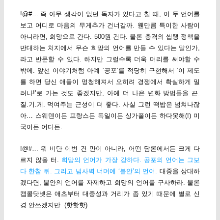
!@#… 즉 아무 생각이 없던 독자가 있다고 칠 때, 이 두 언어를
보고 어디로 마음의 무게추가 건너갈까. 웬만큼 특이한 사람이
아니라면, 희망으로 간다. 500원 건다. 물론 충격의 씹탱 정책을
반대하는 처지에서 무슨 희망의 언어를 만들 수 있다는 말인가,
라고 반문할 수 있다. 하지만 그럴수록 더욱 머리를 써야할 수
밖에. 앞선 이야기처럼 아예 ‘공포’를 적당히 구현해서 ‘이 제도
를 하면 당신 애들이 멍청해져서 오히려 경쟁에서 확실하게 밀
려나!’로 가는 것도 좋겠지만, 아예 더 나은 변화 방법들을 끈.
질.기.게. 먹여주는 근성이 더 좋다. 사실 그런 떡밥은 넘쳐나잖
아… 스웨덴이든 프랑스든 독일이든 싱가폴이든 하다못해(!) 미
국이든 어디든.
!@#… 뭐 비단 이번 건 만이 아니라, 어떤 담론에서든 크게 다
르지 않을 터.
희망의 언어가 가장 강하다. 공포의 언어는 그보
다 한참 뒤. 그리고 넘사벽 너머에 ‘불안’의 언어.
대중을 상대하
겠다면, 불안의 언어를 자제하고 희망의 언어를 구사하라. 물론
캡콜닷넷은 애초부터 대중성과 거리가 좀 있기 때문에 별로 신
경 안쓰겠지만. (핫핫핫)