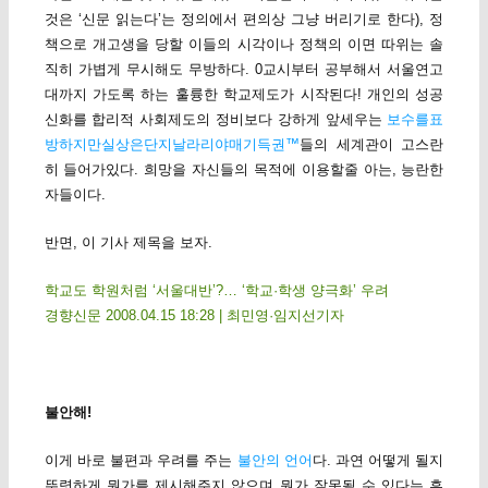
것은 ‘신문 읽는다’는 정의에서 편의상 그냥 버리기로 한다), 정
책으로 개고생을 당할 이들의 시각이나 정책의 이면 따위는 솔
직히 가볍게 무시해도 무방하다. 0교시부터 공부해서 서울연고
대까지 가도록 하는 훌륭한 학교제도가 시작된다! 개인의 성공
신화를 합리적 사회제도의 정비보다 강하게 앞세우는
보수를표
방하지만실상은단지날라리야매기득권™
들의 세계관이 고스란
히 들어가있다. 희망을 자신들의 목적에 이용할줄 아는, 능란한
자들이다.
반면, 이 기사 제목을 보자.
학교도 학원처럼 ‘서울대반’?… ‘학교·학생 양극화’ 우려
경향신문 2008.04.15 18:28 | 최민영·임지선기자
불안해!
이게 바로 불편과 우려를 주는
불안의 언어
다. 과연 어떻게 될지
뚜렷하게 뭔가를 제시해주지 않으며 뭔가 잘못될 수 있다는 흔