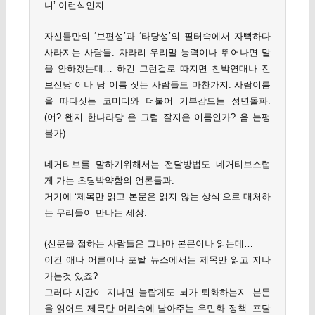
니’ 이런식인지.
자신들만의 ‘보편성’과 ‘타당성’의 필터속에서 자뻑하다
사라지는 사람들. 차라리 우리말 능력이나 뛰어나면 말
을 안하겠는데… 하긴 그런걸로 따지면 친박연대나 진
보신당 이나 당 이름 짓는 사람들도 마찬가지. 사람이름
을 따다짓는 코미디와 더불어 거부감드는 정면돌파.
(어? 왠지 한나라당 은 그럼 잘지은 이름인가? 음 논평
불가)
네거티브를 말하기위해서는 전달방법도 네거티브스럽
게 가는 초딩박약함의 언론들과.
거기에 ‘제목만 읽고 본문은 읽지 않는 상식’으로 대처하
는 무리들이 만나는 세상.
(신문을 접하는 사람들은 그나마 본문이나 읽는데…
이건 애나 어른이나 포탈 뉴스에서는 제목만 읽고 지나
가는것 있죠?
그러다 시간이 지나면 놀랍게도 뇌가 퇴화하는지..본문
을 읽어도 제목만 머리속에 남아주는 우민화 정책. 포탈