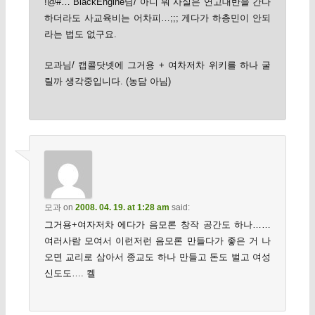
!@#… BlackEngine님/ 아니 뭐 사실은 연고대반을 간다
하더라도 사교육비는 어차피…;;; 게다가 하층민이 안되
라는 법도 없구요.
모과님/ 캡콜닷넷에 그거용 + 여차저차 위키를 하나 굴
릴까 생각중입니다. (농담 아님)
모과
on
2008. 04. 19. at 1:28 am
said:
그거용+여자저차 에다가 음모론 창작 공간도 하나……
여러사람 모여서 이런저런 음모론 만들다가 좋은 거 나
오면 교리로 삼아서 종교도 하나 만들고 돈도 벌고 여성
신도도…. 켈