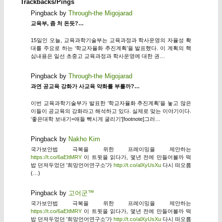
Trackbacks/Pings
Pingback by
Through-the Migojarad
교육부, 좀 처 돈듯?…
15일인 오늘, 교육과학기술부는 교육과정과 학사운영의 자율성 확
대를 주요로 하는 ‘학교자율화 추진계획’을 발표했다. 이 계획의 핵
심내용은 일선 초중고 교육과정과 학사운영에 대한 권…
Pingback by
Through-the Migojarad
과연 공교육 강화가 사교육 약화를 부를까?…
이번 교육과학기술부가 발표한 ‘학교자율화 추진계획’을 놓고 많은
이들이 공교육의 강화라고 해석하고 있다. 실제로 맞는 이야기이다.
‘좋은대학 보내기=애들 빡시게 굴리기'[footnote]그러…
Pingback by
Nakho Kim
국가보안법 극복을 위한 프레이밍을 제안하는
https://t.co/6aEItMRY
이 트윗을 읽다가, 몇년 전에 만들어볼까 떡
밥 던져두었던 '희망언어연구소'가
http://t.co/alXyUsXu
다시 떠오름
(…)
Pingback by
고어군™
국가보안법 극복을 위한 프레이밍을 제안하는
https://t.co/6aEItMRY
이 트윗을 읽다가, 몇년 전에 만들어볼까 떡
밥 던져두었던 '희망언어연구소'가
http://t.co/alXyUsXu
다시 떠오름