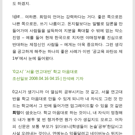
도 하겠지.
!@#… 여하튼. 희망의 언어는 강력하다는 거다. 좋은 쪽으로든
나쁜 쪽으로든, 쓰기 나름이고. 돈지랄보다는 말빨로 담론을 만
들어가며 사람들을 설득하여 지분을 확대할 수 밖에 없는 약소
진영 – 예를 들어 현재 한국으로 치자면 야매정부를 진심으로
반대하는 제정신인 사람들 – 에게는 더욱 중요하다. 그런 생각
을 공고하게 해주는 하나의 좋은 사례가 이번 ‘공교육 파탄쑈 제
1부’에서 눈에 들어왔다.
‘0교시’ ‘서울·연고대반’ 학교 마음대로
조선일보 2008.04.16 04:15 | 안석배 기자
0교시가 생기니까 더 열심히 공부시키는 것 같고, 서울 연고대
반을 학교 마음대로 만들 수 있게 되니까 내 자식도 그런 것 만
드는 학교에서 그 반에 들어가면 업그레이드할 수 있을 것 같은
희망
이 샘솟는다. 학교 마음대로 하는 것이니, 내 자식이 멍청해
도 내가 봉투 몇 번 챙겨주면 뭔가 수가 생길지도 모르고. 어차
피 신문은 보통 부모가 읽다보니(학생들이 논술’공부’한답시고
사설 오려내는 것이나, 연예뉴스 악플달려고 네이버뉴스 뒤지는