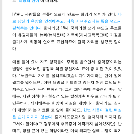
로
“희망의 언어”
에 대해서.
!@#… 사람들을 부풀어오르게 만드는 희망의 언어가 있다.
바
로 당신의 욕망을 인정해주고, 더욱 지펴주겠다는 뜻을 넌즈시
펼쳐주는 언어다
. 한나라당 18대 국회의원 선거 수도권 후보들
이 유권자들의 뉴빠(뉴타운빠) 자특빠(자사고특목고빠) 기질을
줄기차게 희망의 언어로 표현해주어 결국 자리를 챙겼듯 말이
다.
예를 들어 요새 자꾸 행적들이 주목을 받으면서 ‘홍막장’이라는
별명이 붙어버린 홍정욱 의원 당선자의 표어 중 이런 것이 있었
다: “노원구의 가치를 올려드리겠습니다”. 가치라는 단어 앞에
괄호를 넣어보면, 어떤 욕망을 건드리고 있는지 어떤 희망을 던
져주고 있는지 무척 뻔해진다. 그런 희망 속에 부풀려진 빠심 앞
에는, 서민 정책이나 현실성 있는 발전계획 따위로 상대가 될 리
만무하지. 제시해주는 희망이 사실은 개뻥이라 할지라도, 심지
어 개뻥이라는 자료를 코 앞에 들이대도,
한번 시동이 걸린 빠심
은 쉽게 꺼지지 않는다
. 줄기세포종교처럼 철저하게 깨지지 않
고서야 말이다(그 경우마저 후유증이 아직까지 남아있지만). 반
대로, 정말 근거 있는 희망이라면 더욱 해피한 삶에 보탬이 되기