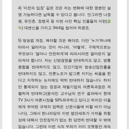
4) ‘이전의 입장’ 같은 것은 저는 변화에 대한 명분만 설
명 가능하다면 납득할 수 있다고 봅니다. 안그러면 나경
원, 유인촌, 정병국 등 이번 사안 핵심 인물들의 이런(
클
릭
) 대변신을 가지고 3박4일 씹어야 하겠죠.
5) 방송법 개정, 해야할 것은 해야죠. 다만 ‘누가’하냐에
따라서 달라지는 것이 아니라, ‘어떻게’, 구체적으로는
무엇보다 ‘얼마나 안전하게’에 따라서라면 얼마든지 달
라져야 합니다. 저는 신방겸영을 반대하지도 않고, 방통
융합을 반대하지도 않고, 민간기업의 방송산업진출을
반대하지도 않고, 언론노조가 밥그릇 지키는 싸움을 한
다고 지적하는 논지에도 딱히 반대하지 않습니다. 하지
만 통제되지 않는 정권과 재벌기업의 여론독과점은 격
렬하게 반대하고(윤석민 교수님의 연구 결과에서 현재
TV 3사가 여론시장을 50%좌우하고 있다고 하지만 이들
에게 부여된 규제의 압력은 신문사들에 비할 바가 아닙
니다), 그래서 한나라당의 이번 법안세트가 가져올 위험
성에 대해서 안전장치가 없는 한 당연히 반대할 수 밖에
없습니다. 그런데 이런 식의 우려가 이미 오랫동안 계속