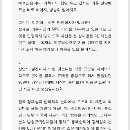
빠져있습니다. 기획사의 힘일 수도 있지만 이를 전달해
주는 바로 이미지, 방송의 힘이지요.
그런데, 여기에는 어떤 안전장치가 있나요?
실제로 여론시장의 50% 이상을 좌우하고 있슴에도 그
것을 인정하지 않고 오직 자신은 선 상대방은 악, 자신은
민주 상대는 독재의 이분법식으로 지금 이대로를 지켜
나가고자 하는 헤게모니 싸움을 있을 뿐이지요.
3.
산업의 발전이나 이런 것보다는 각종 규모별 나눠먹기
식으로 분야를 정해서 규제를 중심으로 해서 만들었던
90년대 김영삼시대때 시작한 케이블TV 방송은 15년 지
난 지금 어떤 모습일까요?
결국 경제성과 합리화의 논리에서 모조리 다 재편이 되
었다고 해도 과언이 아닙니다. 종교방송이나 바둑, 홈쇼
핑과 일부 외국계 자본의 의한 방송을 제외하면 그 대부
분의 방송(PP)업체들이 망하고 통폐합되어 경제성의 논
리에 CJ나 온미디어(오리온) 같은 대기업외에 흡수된 것