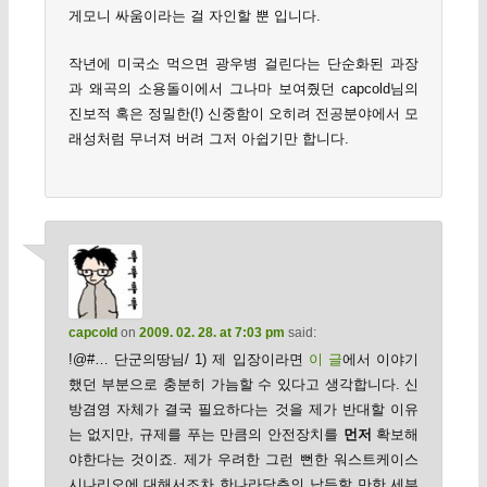
게모니 싸움이라는 걸 자인할 뿐 입니다.
작년에 미국소 먹으면 광우병 걸린다는 단순화된 과장
과 왜곡의 소용돌이에서 그나마 보여줬던 capcold님의
진보적 혹은 정밀한(!) 신중함이 오히려 전공분야에서 모
래성처럼 무너져 버려 그저 아쉽기만 합니다.
capcold
on
2009. 02. 28. at 7:03 pm
said:
!@#… 단군의땅님/ 1) 제 입장이라면
이 글
에서 이야기
했던 부분으로 충분히 가늠할 수 있다고 생각합니다. 신
방겸영 자체가 결국 필요하다는 것을 제가 반대할 이유
는 없지만, 규제를 푸는 만큼의 안전장치를
먼저
확보해
야한다는 것이죠. 제가 우려한 그런 뻔한 워스트케이스
시나리오에 대해서조차 한나라당측의 납득할 만한 세부