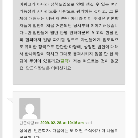
어쩌고가 아니라 정책도입으로 인해 생길 수 있는 여러
가능성의 시나리오를 바탕으로 평가하는 것이고, 그 문
제에 대해서는 비단 저 뿐만 아니라 이미 수많은 언론학
자들이 법안이 처음 거론되던 당시부터 이야기해왔습니
다…만 법안들에 별반 반영 안하더군요. // 고작 한달 전
의 합의마저 일방 파기할 정도로 자신들에게 압도적으
로 유리한 정국으로 판단한 마당에, 상정된 법안에 대해
서 한나라당이 닥치고 그대로 통과시키지 않을 만 한 까
닭이 무엇이 있을까요(
클릭
). 저는 떠오르는 것이 없군
요. 단군의땅님은 어떠신가요.
단군의땅
on
2009. 02. 28. at 10:16 am
said:
상식인, 언론학자. 다음에는 또 어떤 수식어가 더 나올지
궁금합니다.