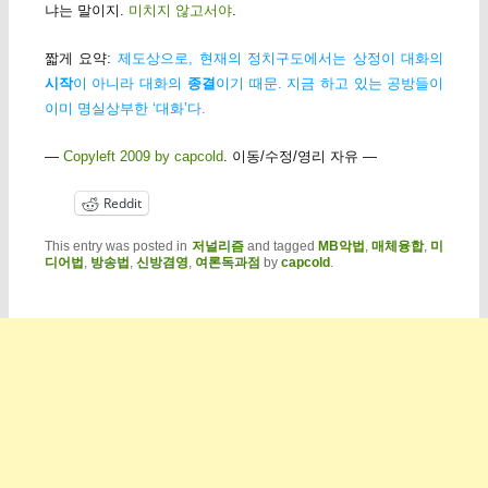
냐는 말이지.
미치지 않고서야
.
짧게 요약:
제도상으로, 현재의 정치구도에서는 상정이 대화의
시작
이 아니라 대화의
종결
이기 때문. 지금 하고 있는 공방들이
이미 명실상부한 ‘대화’다.
—
Copyleft 2009 by capcold
. 이동/수정/영리 자유 —
Reddit
This entry was posted in
저널리즘
and tagged
MB악법
,
매체융합
,
미
디어법
,
방송법
,
신방겸영
,
여론독과점
by
capcold
.