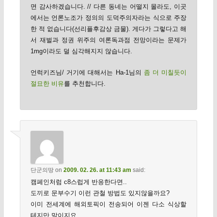
면 감사하겠습니다. // 다른 동네는 어떨지 몰라도, 이곳
에서는 언론노조가 정의의 도덕주의자라는 식으로 주장
한 적 없습니다(선리플후감상 금물). 게다가 그렇다고 해
서 재벌과 정권 위주의 여론독과점 전망이라는 문제가
1mg이라도 덜 심각해지지 않습니다.
언럭키즈님/ 거기에 대해서는 Ha-1님의
좀 더 미칠듯이
절묘한 비유
를 추천합니다.
단군의땅
on
2009. 02. 26. at 11:43 am
said:
캠페인처럼 c8스럽게 반응한다면..
도끼로 문부수기 이런 관철 방법도 있지않을까요?
이미 전세계에 해외토픽이 전송되어 이젠 다소 식상할
테지만 말이지요.