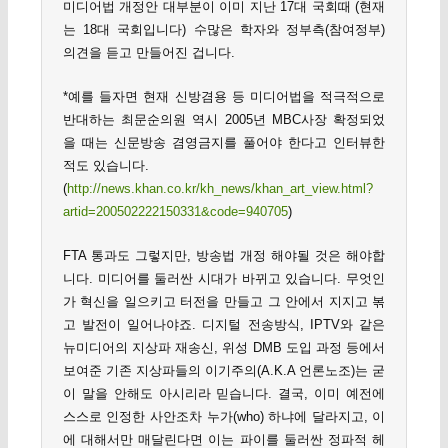
미디어법 개정안 대부분이 이미 지난 17대 국회때 (현재
는 18대 국회입니다) 수많은 학자와 정부측(참여정부)
의견을 듣고 만들어진 겁니다.
*예를 들자면 현재 신방겸용 등 미디어법을 적극적으로
반대하는 최문순의원 역시 2005년 MBC사장 확정되었
을 때는 신문방송 겸영금지를 풀어야 한다고 인터뷰한
적도 있습니다.
(
http://news.khan.co.kr/kh_news/khan_art_view.html?
artid=200502222150331&code=940705
)
FTA 통과도 그렇지만, 방송법 개정 해야될 것은 해야합
니다. 미디어를 둘러싼 시대가 바뀌고 있습니다. 무엇인
가 혁신을 일으키고 터전을 만들고 그 안에서 지지고 볶
고 발전이 일어나야죠. 디지털 전송방식, IPTV와 같은
뉴미디어의 지상파 재송신, 위성 DMB 도입 과정 등에서
보여준 기존 지상파들의 이기주의(A.K.A 언론노조)는 굳
이 말을 안해도 아시리라 믿습니다. 결국, 이미 예전에
스스로 인정한 사안조차 누가(who) 하냐에 달라지고, 이
에 대해서만 매달린다면 이는 파이를 둘러싼 정파적 헤