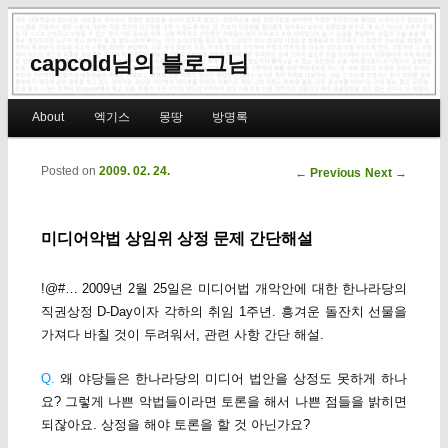
capcold님의 블로그님
Main menu
About
엑기스
몽땅
방명록
Skip to primary content
Skip to secondary content
Posted on
2009. 02. 24.
Post navigation
←
Previous
Next
→
미디어악법 상임위 상정 문제 간단해설
!@#… 2009년 2월 25일은 미디어법 개악안에 대한 한나라당의
직권상정 D-Day이자 각하의 취임 1주년. 흥겨운 돌잔치 선물을
가져다 바칠 것이 두려워서, 관련 사항 간단 해설.
Q.
왜 야당들은 한나라당의 미디어 법안을 상정도 못하게 하나
요? 그렇게 나쁜 악법들이라면 토론을 해서 나쁜 점들을 밝히면
되잖아요. 상정을 해야 토론을 할 것 아닌가요?