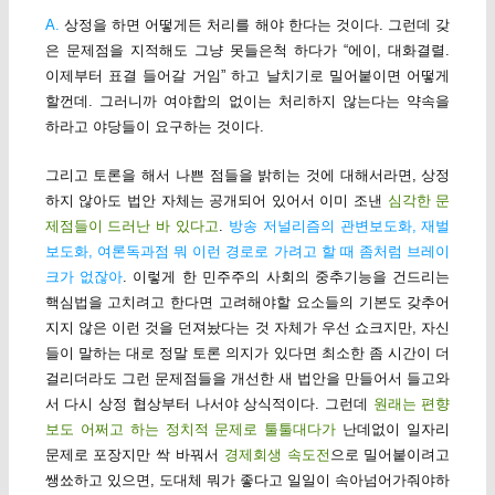
A.
상정을 하면 어떻게든 처리를 해야 한다는 것이다. 그런데 갖
은 문제점을 지적해도 그냥 못들은척 하다가 “에이, 대화결렬.
이제부터 표결 들어갈 거임” 하고 날치기로 밀어붙이면 어떻게
할껀데. 그러니까 여야합의 없이는 처리하지 않는다는 약속을
하라고 야당들이 요구하는 것이다.
그리고 토론을 해서 나쁜 점들을 밝히는 것에 대해서라면, 상정
하지 않아도 법안 자체는 공개되어 있어서 이미 조낸
심각한 문
제점들이 드러난 바 있다고
.
방송 저널리즘의 관변보도화, 재벌
보도화, 여론독과점 뭐 이런 경로로 가려고 할 때 좀처럼 브레이
크가 없잖아
. 이렇게 한 민주주의 사회의 중추기능을 건드리는
핵심법을 고치려고 한다면 고려해야할 요소들의 기본도 갖추어
지지 않은 이런 것을 던져놨다는 것 자체가 우선 쇼크지만, 자신
들이 말하는 대로 정말 토론 의지가 있다면 최소한 좀 시간이 더
걸리더라도 그런 문제점들을 개선한 새 법안을 만들어서 들고와
서 다시 상정 협상부터 나서야 상식적이다. 그런데
원래는 편향
보도 어쩌고 하는 정치적 문제로 툴툴대다가
난데없이 일자리
문제로 포장지만 싹 바꿔서
경제회생 속도전
으로 밀어붙이려고
쌩쑈하고 있으면, 도대체 뭐가 좋다고 일일이 속아넘어가줘야하