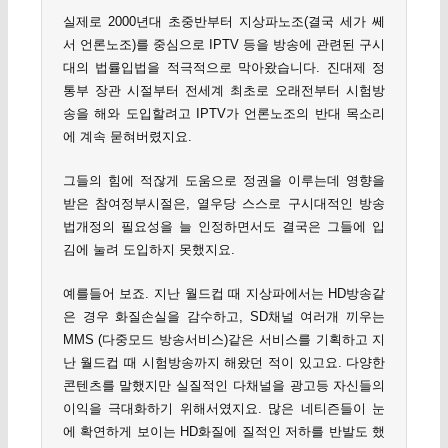
실제로 2000년대 초중반부터 지상파노조(결국 세가 쎄
서 언론노조)를 중심으로 IPTV 등을 방송에 관련된 구시
대의 법률입법을 적극적으로 막아왔습니다. 진대제 정
통부 장관 시절부터 전세계 최초로 오래전부터 시험방
송을 해와 도입할려고 IPTV가 언론노조의 반대 목소리
에 계속 묻혀버렸지요.
그들의 힘에 적잖게 도움으로 정권을 이루는데 영향을
받은 참여정부시절은, 열우당 스스로 구시대적인 방송
법개정의 필요성을 늘 인정하면서도 결국은 그들에 입
김에 눌려 도입하지 못했지요.
예를들어 보죠. 지난 월드컵 때 지상파에서는 HD방송같
은 경우 화질손실을 감수하고, SD채널 여러개 끼우는
MMS (다중모드 방송서비스)같은 서비스를 기획하고 지
난 월드컵 때 시험방송까지 해왔던 적이 있고요. 다양한
콘텐츠를 말했지만 실질적인 다채널을 광고등 자신들의
이익을 극대화하기 위해서였지요. 많은 네티즌들이 눈
에 확연하게 보이는 HD화질에 질적인 저하를 반발도 했