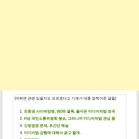
[어쩌면 관련 있을지도 모르겠다고 기계가 대충 점찍어준 글들]
진중권 사이버망명, 변DB 열폭, 돌아온 미디어악법 정국
H당 국민소통위원회 쌩쑈, 그러니까 미디어악법 관심 좀
신방겸영 문제, 초간단 해설
미디어법 강행에 대해서 굵고 짧게.