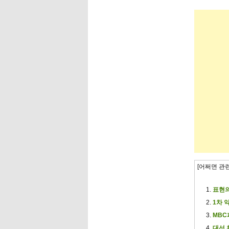
[어쩌면 관
표현의
1차 
MBC
대선 