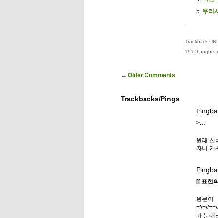
우리시
Trackback URL 
191 thoughts 
Comment navigation
← Older Comments
Trackbacks/Pings
Pingba
>…
원래 신
자니 거
Pingba
[[ 표현
원
=//=//=
가 눈내리는