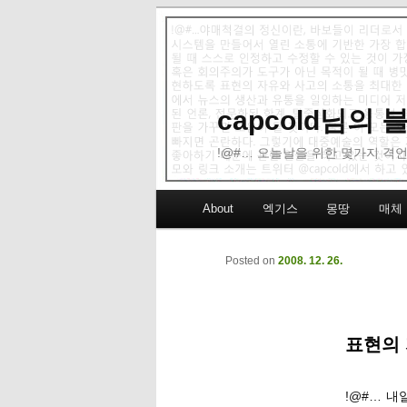
capcold님의
!@#… 오늘날을 위한 몇가지 격언
Main menu
About
엑기스
몽땅
매체
Skip to primary content
Skip to secondary content
Posted on
2008. 12. 26.
표현의 
!@#… 