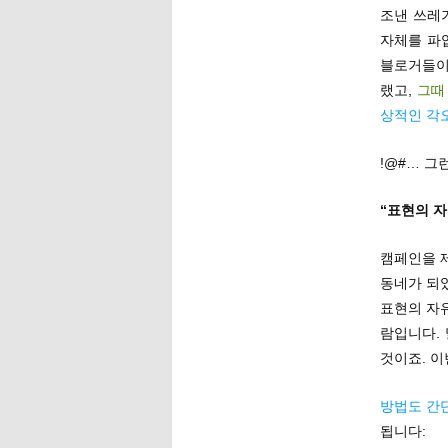
조낸 쓰레
자체를 파업
블로거들이
랬고,
그때
상적인 각
!@#… 그
“표현의 
캠페인을 
동네가 되
표현의 자
람입니다. 
것이죠. 
방법도 간
됩니다: