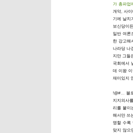
가 총파업
개악, 사
기에 날치
보신당이든
일반 여론
한 강고해서
나라당 나
지만 그들
국회에서 날
데 이왕 
재미있지 
!@#… 
지지의사를
리를 붙이
해서만 쓰
명할 수록
맞지 않으