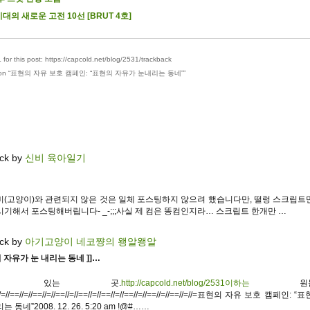
대의 새로운 고전 10선 [BRUT 4호]
for this post: https://capcold.net/blog/2531/trackback
on “
표현의 자유 보호 캠페인: “표현의 자유가 눈내리는 동네”
”
ck by
신비 육아일기
비(고양이)와 관련되지 않은 것은 일체 포스팅하지 않으려 했습니다만, 떨렁 스크립트
시기해서 포스팅해버립니다- _-;;;사실 제 컴은 똥컴인지라… 스크립트 한개만 …
ck by
아기고양이 네코쨩의 왱알왱알
의 자유가 눈 내리는 동네 ]]…
문이 있는 곳.
http://capcold.net/blog/2531이하는
원문입
=//=//==//=//==//=//==//=//==//=//==//=//==//=//==//=//==//=//=표현의 자유 보호 캠페인:
 동네”2008. 12. 26. 5:20 am !@#……