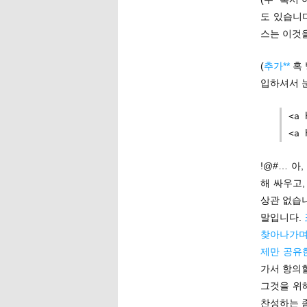
도 있습니
스는 이것을
(
추가**
혹 
입하셔서 눈
<a 
<a 
!@#… 아
해 싸우고,
상관 없습
말입니다.
찾아나가며
제만 공유
가서 항의
그것을 위
찬성하는 