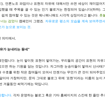
기), 언론노조 파업이나 표현의 자유에 대해서만 쓰면 세상이 재미없어지
했을 때 주목을 끌 수 있는 인기 블로거는 한정되어 있습니다(하하). 
 쉽게 참여할 수 있는 것은 뭐니뭐니해도 시각적 상징이라고 봅니다.
촛
 너는 검었다
캠페인이 그랬죠.
자유로운 평소의 모습을 계속 보여주면서
오가 눈으로 보이는 것
.
런 의미에서,
자유가 눈내리는 동네”
제안합니다. 눈이 쌓이듯 표현이 쌓여가는, 우리들의 공간이 표현의 자유
었으면 하는 기원을 담는 것입니다. 자그마한 눈송이들이 쌓여서 산사태가
유 수호를 위한 작은 참여들이 모여서 언젠가는 무언가 큰 것이 되어주었으
말이야 거창하지만, 문자 그대로 블로그 위에 ‘표현’이라는 이름의 눈이
이번 겨울동안 써먹기에는 딱입니다.
단합니다
. 각자 운영하는 블로그 혹은 기타 홈페이지의 스킨에 한 줄만 