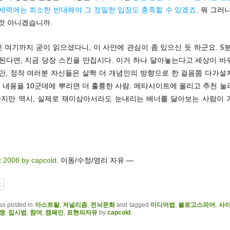
 세력에는 최소한 반대해야 그 정밀한 입장도 충족할 수 있겠죠
. 뭐 그러
것 아니겠습니까.
튼 여기까지 굳이 읽으셨다니, 이 사안에 관심이 좀 있으신 듯 하군요. 5
 된다면, 지금 당장 스킨을 만집시다. 이거 하나 달아놓는다고 세상이 바
지만, 정작 여러분 자신들은 살짝 더 개념인의 방향으로 한 걸음쯤 다가설
이 내용을 10군데에 뿌리면 더 훌륭한 사람. 메타사이트에 올리고 추천 
 하지만 역시, 실제로 재미삼아서라도 눈내리는 배너를 달아보는 사람이 
t 2008 by capcold
. 이동/수정/영리 자유 —
t
as posted in
아스트랄
,
저널리즘
,
전뇌문화
and tagged
미디어법
,
블로고스피어
,
사
쟁
,
집시법
,
참여
,
캠페인
,
표현의자유
by
capcold
.