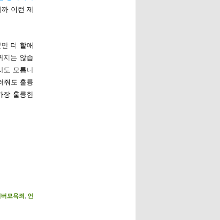
니까 이런 제
분만 더 할애
뀌지는 않습
지도 모릅니
눌러줘도 훌륭
가장 훌륭한
이버모욕죄
,
언