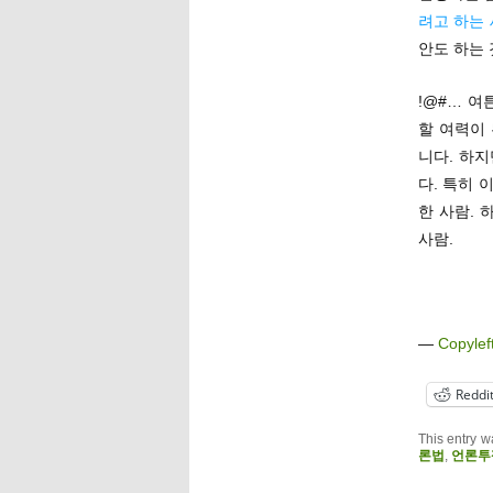
려고 하는
안도 하는 
!@#… 여
할 여력이
니다. 하
다. 특히 
한 사람.
사람.
—
Copylef
Reddi
This entry w
론법
,
언론투