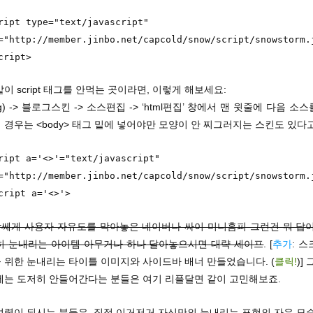
ript type="text/javascript"
="http://member.jinbo.net/capcold/snow/script/snowstorm.
cript>
이 script 태그를 안먹는 곳이라면, 이렇게 해보세요:
ig) -> 블로그스킨 -> 소스편집 -> ‘html편집’ 창에서 맨 윗줄에 다음 소스
경우는 <body> 태그 밑에 넣어야만 모양이 안 찌그러지는 스킨도 있다고
ript a='<>'="text/javascript"
="http://member.jinbo.net/capcold/snow/script/snowstorm.
cript a='<>'>
빡쎄게 사용자 자유도를 막아놓은 네이버나 싸이 미니홈피 그런건 뭐 답이
히 눈내리는 아이템 아무거나 하나 달아놓으시면 대략 세이프
. [
추가
: 
 위한 눈내리는 타이틀 이미지와 사이드바 배너 만들었습니다. (
클릭!
)]
에는 도저히 안들어간다는 분들은 여기 리플달면 같이 고민해보죠.
 여력이 되시는 분들은, 직접 이거저거 자신만의 눈내리는 표현의 자유 모