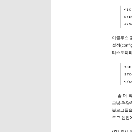
<sc
src
</s
이글루스 같
설정(conf
티스토리의 
<sc
src
</s
…
좀 더 
그냥 적당
블로그들을
로그 엔진
(주* 혹시