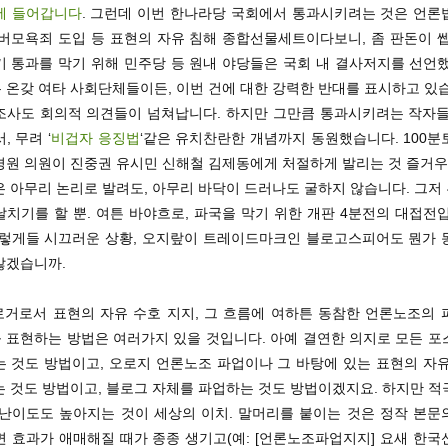
에 들어갑니다
. 그런데 이번 한나라당 국회에서 통과시키려는 것은 언론
이버모욕죄 도입 등 표현의 자유 침해 종합선물세트이다보니, 좀 판돈이 쎕
기 통과를 막기 위해 민주당 등 원내 야당들은 국회 내 결사저지를 선언했
 온갖 여타 사회단체들이든, 이번 건에 대한 강력한 반대를 표시하고 있습
조사도 회의적 의견들이 넘쳐납니다. 하지만 그만큼 통과시키려는 작자들
, 무려 ‘
비겁자 응징법
‘같은 유치찬란한 개념까지 동원했습니다. 100분
경원 의원이 진중권 유시민 신해철 김제동에게 처절하게 발리는 것 즐거우
은 아무리 논리로 발려도, 아무리 바닥이 드러나도 굴하지 않습니다. 그저
치기를 할 뿐. 여튼 바야흐로, 파국을 막기 위한 개판 4분전의 대접전
이렇게들 시끄러운 상황, 오지랖이 트레이드마크인 블로고스피어도 뭔가 
않겠습니까.
블로거로서 표현의 자유 수호 지지, 그 흐름에 여하튼 동참한 언론노조의 
 표현하는 방법은 여러가지 있을 것입니다. 아예 결연한 의지로 모든 포
는 것도 방법이고, 오로지 언론노조 파업이나 그 바탕에 있는 표현의 자유
는 것도 방법이고, 블로그 자체를 파업하는 것도 방법이겠지요. 하지만 적
 난이도도 높아지는 것이 세상의 이치. 말머리를 붙이는 것은 정작 본문
면 효과가 애매해질 때가 종종 생기고(예: [언론노조파업지지] 요새 한국