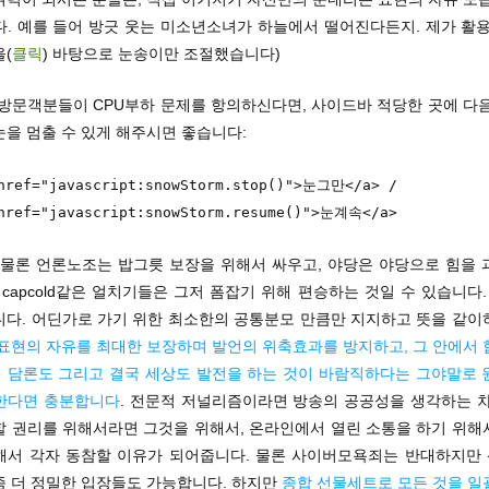
다. 예를 들어 방긋 웃는 미소년소녀가 하늘에서 떨어진다든지. 제가 활용
(
클릭
) 바탕으로 눈송이만 조절했습니다)
방문객분들이 CPU부하 문제를 항의하신다면, 사이드바 적당한 곳에 다음
을 멈출 수 있게 해주시면 좋습니다:
href="javascript:snowStorm.stop()">눈그만</a> /
href="javascript:snowStorm.resume()">눈계속</a>
, 물론 언론노조는 밥그릇 보장을 위해서 싸우고, 야당은 야당으로 힘을
 capcold같은 얼치기들은 그저 폼잡기 위해 편승하는 것일 수 있습니다.
니다. 어딘가로 가기 위한 최소한의 공통분모 만큼만 지지하고 뜻을 같이
표현의 자유를 최대한 보장하며 발언의 위축효과를 방지하고, 그 안에서 
 담론도 그리고 결국 세상도 발전을 하는 것이 바람직하다는 그야말로 
한다면 충분합니다
. 전문적 저널리즘이라면 방송의 공공성을 생각하는 차
할 권리를 위해서라면 그것을 위해서, 온라인에서 열린 소통을 하기 위해
해서 각자 동참할 이유가 되어줍니다. 물론 사이버모욕죄는 반대하지만
좀 더 정밀한 입장들도 가능합니다. 하지만
종합 선물세트로 모든 것을 일