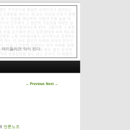
에 재미들리면 악이 된다.
Post navigation
←
Previous
Next
→
여
언론노조