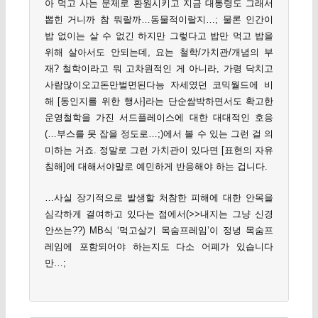
아 먹고 사는 문제로 환원시키고 지금 대통령도 그래서
뽑힌 거니까 참 뭐랄까…동물적이랄지…; 물론 인간이
밥 없이는 살 수 없긴 하지만 그렇다고 밥만 먹고 밥을
위해 살아서도 안되는데, 요는 철학/가치관/개념의 부
재? 철학이라고 뭐 고차원적인 게 아니라, 가령 닥치고
사람많이오고돈만벌면된다능 자세였던 코믹월드에 비
해 [동인지를 위한 행사]라는 단순쌈박하면서도 확고한
운영철학을 가진 서드플레이스에 대한 대대적인 호응
(…부스를 못 잡을 정도로…;)에서 볼 수 있는 그런 걸 의
미하는 거죠. 정말로 그런 가치관이 있다면 [표현의 자유
침해]에 대해서야말로 예민하게 반응해야 하는 겁니다.
…사실 장기적으로 발생할 처참한 피해에 대한 안목을
심각하게 결여하고 있다는 점에서(>>내지는 그냥 신경
안쓰는??) MB식 ‘먹고살기 목숨프레임’이 정녕 목숨프
레임에 포함되어야 하는지도 다소 어폐가 있습니다
만…;