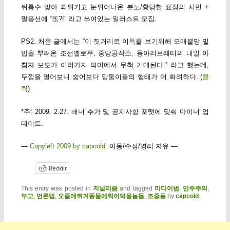
뒤통수 맞아 피튀기고 눈튀어나온 분노/황당한 표정의 시민 +
말풍선에 “또?!” 라고 쓰여있는 일러스트 모집.
PS2. 처음 글에서는 “이 짓거리로 이득을 보기위해 오매불망 밑
밥을 뿌려온 조선옐로우, 중앙공작소, 동아러브레터의 내일 아
침자 보도가 여러가지 의미에서 무척 기대된다.” 라고 했는데,
뚜껑을 열어보니 숭어보다 망둥이들의 행태가 더 화려하다. (
클
릭
)
*주: 2009. 2.27. 배너 추가 및 공지사항 포맷에 맞춰 마이너 업
데이트.
—
Copyleft 2009 by capcold
. 이동/수정/영리 자유 —
Reddit
This entry was posted in
저널리즘
and tagged
미디어법
,
민주주의
,
부고
,
언론법
,
오줌에튀겨똥물에찍어먹을놈들
,
조중동
by
capcold
.