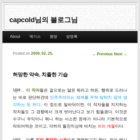
capcold님의 블로그님
Main menu
About
엑기스
몽땅
방명록
Skip to primary content
Skip to secondary content
Posted on
2009. 02. 25.
Post navigation
←
Previous
Next
→
허망한 약속, 치졸한 기습
!@#…
이 작자
들은 겉으로는 말은 뭐라고 하든, 행위로 드러나
는 바로 판단하건데
민주주의라는 체제를 무척 탐탁치 않게 생
각하는 듯 하다
. 이 정도로 밑바닥이면, 이 작자들을 지지하는
작자들도 그 경향에서 크게 벗어난다고 보기 힘들겠다. 이것은
수구니 우익이니 뭐니 하는 사소한 문제가 아니라 기본적으로
막되어먹은 것이고, 각하의 돌잔치상에 바치는
피의 제물
이다.
!@#… 이를
피의 돌잔치 사건
으로 명명하고자 한다. 표어 역시