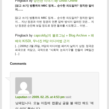
Pingback by
당연한 이야기 by Ghost Online
[읽고 쓰기] 방통위의 MBC 징계… 순수한 의도일까? 정치란 말이
지……
[읽고 쓰기] 방통위의 MBC 징계… 순수한 의도일까? 정치란 말이
지… 지난 정권과 이번 정권의 언론 압박 방식이 달라진 것은… 지
난 정권은 순진해 보일 정도로 정면 돌파를 시도했고… 이번…
Pingback by
capcold님의 블로그님 » Blog Archive » 패
배의 KISDI, 무너진 H당 미디어법 근거
[…] 2009년 2월 25일, H당의 미디어법 패키지 날치기 상정. 정국은
파국으로 치닫고, 극적으로 “사회적 논의기구를 만들어 1백일간
[…]
Comments
Laputian
on
2009. 02. 25. at 4:53 pm
said:
낭패입니다. 오늘 아침에 캡콜님 글을 볼 때만 해도 ‘에
이 설마’ 했습니다.