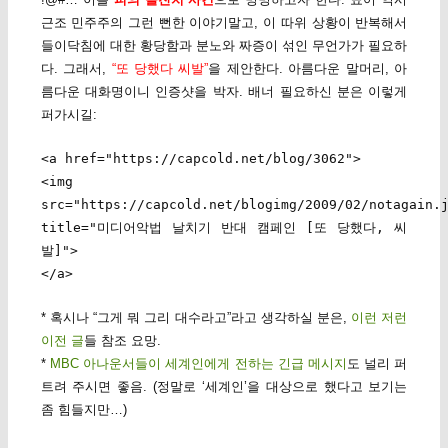
근조 민주주의 그런 뻔한 이야기말고, 이 따위 상황이 반복해서
들이닥침에 대한 황당함과 분노와 짜증이 섞인 무언가가 필요하
다. 그래서,
“또 당했다 씨발”
을 제안한다. 아름다운 말머리, 아
름다운 대화명이니 인증샷을 박자. 배너 필요하신 분은 이렇게
퍼가시길:
<a href="https://capcold.net/blog/3062">
<img
src="https://capcold.net/blogimg/2009/02/notagain.
title="미디어악법 날치기 반대 캠페인 [또 당했다, 씨
발]">
</a>
* 혹시나 “그게 뭐 그리 대수라고”라고 생각하실 분은,
이런
저런
이전 글
들 참조 요망.
*
MBC 아나운서들이 세계인에게 전하는 긴급 메시지
도 널리 퍼
트려 주시면 좋음. (정말로 ‘세계인’을 대상으로 했다고 보기는
좀 힘들지만…)