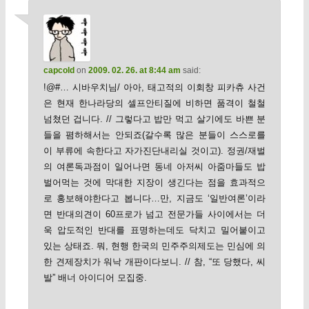
capcold
on
2009. 02. 26. at 8:44 am
said:
!@#… 시바우치님/ 아아, 태고적의 이회창 피카츄 사건
은 현재 한나라당의 셀프안티질에 비하면 품격이 철철
넘쳤던 겁니다. // 그렇다고 밥만 먹고 살기에도 바쁜 분
들을 폄하해서는 안되죠(갈수록 많은 분들이 스스로를
이 부류에 속한다고 자가진단내리실 것이고). 정권/재벌
의 여론독과점이 일어나면 동네 아저씨 아줌마들도 밥
벌어먹는 것에 막대한 지장이 생긴다는 점을 효과적으
로 홍보해야한다고 봅니다…만, 지금도 ‘일반여론’이라
면 반대의견이 60프로가 넘고 전문가들 사이에서는 더
욱 압도적인 반대를 표명하는데도 닥치고 밀어붙이고
있는 상태죠. 뭐, 현행 한국의 민주주의제도는 민심에 의
한 견제장치가 워낙 개판이다보니. // 참, “또 당했다, 씨
발” 배너 아이디어 모집중.