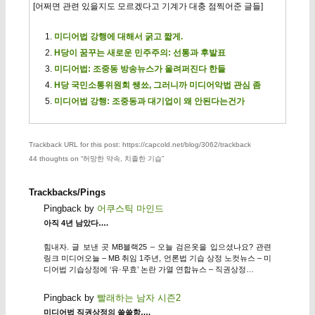
[어쩌면 관련 있을지도 모르겠다고 기계가 대충 점찍어준 글들]
미디어법 강행에 대해서 굵고 짧게.
H당이 꿈꾸는 새로운 민주주의: 선통과 후발표
미디어법: 조중동 방송뉴스가 울려퍼진다 한들
H당 국민소통위원회 쌩쑈, 그러니까 미디어악법 관심 좀
미디어법 강행: 조중동과 대기업이 왜 안된다는건가
Trackback URL for this post: https://capcold.net/blog/3062/trackback
44 thoughts on “
허망한 약속, 치졸한 기습
”
Trackbacks/Pings
Pingback by
어쿠스틱 마인드
아직 4년 남았다….
힘내자. 글 보낸 곳 MB블랙25 – 오늘 검은옷을 입으셨나요? 관련
링크 미디어오늘 – MB 취임 1주년, 언론법 기습 상정 노컷뉴스 – 미
디어법 기습상정에 ‘유·무효’ 논란 가열 연합뉴스 – 직권상정…
Pingback by
빨래하는 남자 시즌2
미디어법 직권상정의 쓸쓸함….