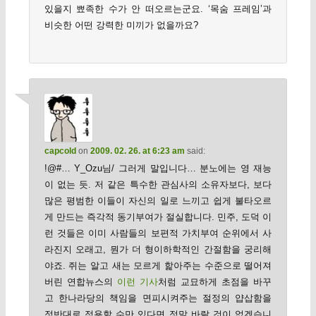
있을지 뾰족한 수가 안 떠오르는군요. ‘목숨 프레임’과
비슷한 어떤 강력한 미끼가 없을까요?
capcold
on
2009. 02. 26. at 6:23 am
said:
!@#… Y_Ozu님/ 그러게 말입니다… 분노에는 영 재능
이 없는 듯. 저 같은 특수한 관심사의 소유자보다, 보다
많은 평범한 이들이 자신의 일로 느끼고 쉽게 불타오르
게 만드는 즉각적 동기부여가 절실합니다. 민주, 도덕 이
런 것들은 이미 사람들의 보편적 가치부여 순위에서 사
라진지 오래고, 뭔가 더 형이하학적인 간절함을 궁리해
야죠. 쥐는 알고 새는 모르게 핥아주는 수준으로 떨어져
버린 연합뉴스의
이런 기사
처럼 교묘하게 초점을 바꾸
고 한나라당의 책임을 면피시켜주는 절정의 얍삽함을
정반대로 적용할 수만 있다면 정말 바랄 것이 없겠습니