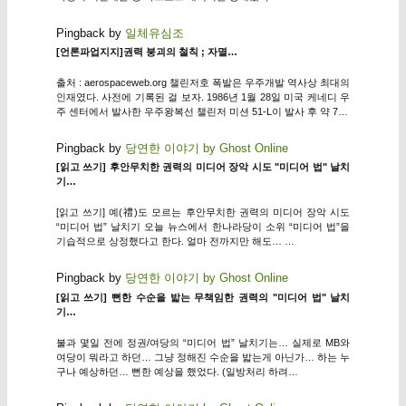
Pingback by
일체유심조
[언론파업지지]권력 붕괴의 철칙 ; 자멸…
출처 : aerospaceweb.org 챌린저호 폭발은 우주개발 역사상 최대의
인재였다. 사전에 기록된 걸 보자. 1986년 1월 28일 미국 케네디 우
주 센터에서 발사한 우주왕복선 챌린저 미션 51-L이 발사 후 약 7…
Pingback by
당연한 이야기 by Ghost Online
[읽고 쓰기] 후안무치한 권력의 미디어 장악 시도 "미디어 법" 날치
기…
[읽고 쓰기] 예(禮)도 모르는 후안무치한 권력의 미디어 장악 시도
“미디어 법” 날치기 오늘 뉴스에서 한나라당이 소위 “미디어 법”을
기습적으로 상정했다고 한다. 얼마 전까지만 해도… …
Pingback by
당연한 이야기 by Ghost Online
[읽고 쓰기] 뻔한 수순을 밟는 무책임한 권력의 "미디어 법" 날치
기…
불과 몇일 전에 정권/여당의 “미디어 법” 날치기는… 실제로 MB와
여당이 뭐라고 하던… 그냥 정해진 수순을 밟는게 아닌가… 하는 누
구나 예상하던… 뻔한 예상을 했었다. (일방처리 하려…