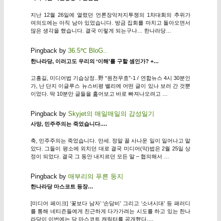
지난 12월 26일에 열렸던 언론장악저지투쟁의 1차대회의 추위가
여의도에는 아직 남아 있었습니다. 방금 집회를 마치고 돌아오면서
많은 생각을 했습니다. 결국 이렇게 되는구나… 한나라당…
Pingback by
36.5℃ BloG..
한나라당, 이러고도 우리의 ‘이해’를 구할 셈인가? +…
고흥길, 미디어법 기습상정..野 “원천무효”-1 / 연합뉴스 4시 30분인
가, 난 단지 이글루스 뉴스비평 밸리에 어떤 글이 있나 보러 간 것뿐
이었다. 딱 10분만 글들을 훑어보고 바로 빠져나오려고 …
Pingback by
Skyjet의 매일매일의 감성일기
사망, 민주주의는 죽었습니다….
축, 민주주의는 죽었습니다. 만세. 정말 꼴 사나운 일이 일어나고 말
았다. 그들이 평소에 외치던 대로 결국 미디어(악)법은 2월 25일 상
정이 되었다. 결국 그 동안 내지르던 모든 말 – 협의해서 …
Pingback by
매부리의 푸른 둥지
한나라당 마스코트 등장…
[미디어 페이크] ‘꽃보다 남자’ ‘손담비’ 그리고 ‘소녀시대’ 등 패러디
를 통해 네티즌들에게 친근하게 다가가려는 시도를 하고 있는 한나
라당이 이번에는 당 마스코트 캐릭터를 공개했다….