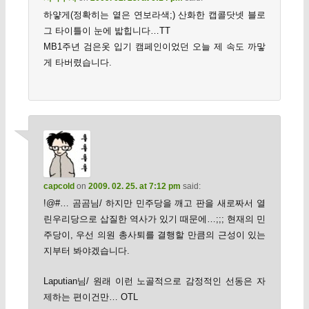
하얗게(정확히는 옅은 연보라색;) 산화한 캡콜닷넷 블로
그 타이틀이 눈에 밟힙니다…TT
MB1주년 검은옷 입기 캠페인이었던 오늘 제 속도 까맣
게 타버렸습니다.
capcold
on
2009. 02. 25. at 7:12 pm
said:
!@#… 곰곰님/ 하지만 민주당을 깨고 판을 새로짜서 열
린우리당으로 삽질한 역사가 있기 때문에…;;; 현재의 민
주당이, 우선 의원 총사퇴를 결행할 만큼의 근성이 있는
지부터 봐야겠습니다.
Laputian님/ 원래 이런 노골적으로 감정적인 선동은 자
제하는 편이건만… OTL