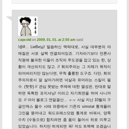
capcold
on
2009. 01. 01. at 2:50 am
said:
!@#… LieBe님/ 말씀하신 맥락대로, 사실 대부분의 야
매질은 서로 살짝 연결되어있죠. 기자라기보다 언론사
직원에 불과한 이들이 조직의 주도권을 잡고 있는 한, 상
황이 개선되지도 않고. // 회의주의는 그 자체가 목적이
되어버리지만 않는다면, 무척 훌륭한 도구죠. 다만, 회의
주의자로서 잘 살아가려면 넉살과 유머라는 스킬이 필
수. (핫핫) // 관심 못받는 주제에 대한 열성은, 반대로 말
하면 독특한 포지셔닝! 이라고 자기최면을 하며 사니까
요. // 아아 블로그 연말결산… ㅜㅜ 사실 지난 10월의 구
글인덱스 몰수 사태 와중에서 기존의 simstat 통계플러
그인을 뜯어내고 워드프레스닷컴 통계로 바꿔서, 양쪽
수치 (수동으로) 합치려면 좀 품이 들어서 뒤로 미루고
있었습니다. 하지만 하게되면 꼭! 저도 트랙백 쏘겠습니