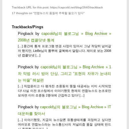
Trackback URL for this post: https://capcold.net/blog/2640/trackback
17 thoughts on “
연합뉴스의 품질에 주목할 필요가 있다
”
Trackbacks/Pings
Pingback by
capcold님의 블로그님 » Blog Archive »
2008년 캡콜닷넷 통계
[…] 중간에 통계 프로그램 변경 사정이 있어서 그냥 적당히 넘어갈
까 했지만, LieBe님의 뽐뿌에 굴복해서 달립니다. 재미로 보는 2008
년 캡콜닷넷 […]
Pingback by
capcold님의 블로그님 » Blog Archive » 1
차 악법 러시 방어 단상, 그리고 “표현의 자유가 눈내리
는 마을” 해설편
[…] 직업윤리고 다 팽개친 조중동의 똥칠 대공세는 이미 시작되었
다! 사실 이전 포스팅에서 이야기했듯 현재의 연합뉴스도 논조로만
보자면 이미 조중동 2중대에 근접하고 있다! […]
Pingback by
capcold님의 블로그님 » Blog Archive » IT
대운하를 찾아서
[…] 이야기했듯, 지금의 뉴스담론 유통생태계를 걱정하고 싶다면
여러모로 연합뉴스라는 뉴스통신사의 저널리즘 품질 상태에 반드
시 주목할 필요가 […]