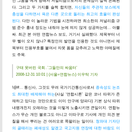
인 그놈들”에게 향해서 저널리즘으로서의 문제점이 살짝 은폐된
다. 그리고 두 가지를 슬쩍 합치면,
자신들의 주관적 보스에게
충성을 다하면서 욕은 다른 곳으로 돌리는 최고의 효율이 완성
된다
. 다만 이 놀라운 기법을 시전하려면 최소한의 저널리즘 규
범 준수 흉내 정도는 내줘야 눈에 띄지 않게 성공하는데… 아뿔
싸. 최근 본 어떤 연합뉴스 보도, 거기서 실패했다. 제목부터 너
무 삘이 오지 않나? 특정인의 발언을 인용한 것도 아니면서 제
목부터 인용부호를 붙여서 자못 폼을 갖추려고 노력한 야매질에
도 주목.
구태 못버린 국회..’그들만의 싸움터’
2008-12-31 10:01 | (서울=연합뉴스) 이우탁 기자
!@#… 통신사, 그것도 무려 국가기간통신사로서
종속성도 논조
도 최대한 배제해야 하는
(사실 ‘연합시론’ 같은 코너 따위가 존
재하고 있다는 것만으로도 이미 안구에 양파다) 기본 상식 따위
내팽개친지 오래라는 것을 이렇게 노출시키면 큰일이지. 연합뉴
스가 무슨 개인 블로그도 아니고 이따구로 기사에 개인 의견 분
칠을 해서 뿌리는 건 여러모로 쪽팔리는 일이다.
청와대 기자단
의 골때리는 폐쇄성도 알겠고 국고지원 연장에 대한 바람도 이