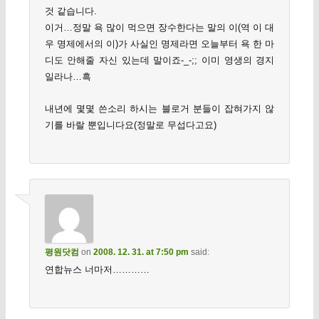
것 같습니다.
이거…정말 욕 많이 먹으면 장수한다는 말의 이(역 이 대
우 명제에서의 이)가 사실인 명제라면 오늘부터 욕 한 마
디도 안해줄 자신 있는데 말이죠-_-;; 이미 영생의 경지
일라나…흑
내년에 몇몇 쓴소리 하시는 블로거 분들이 잡혀가지 않
기를 바랄 뿐입니다요(정말로 무섭다고요)
평원닷컴
on
2008. 12. 31. at 7:50 pm
said:
연합뉴스 너마저…………