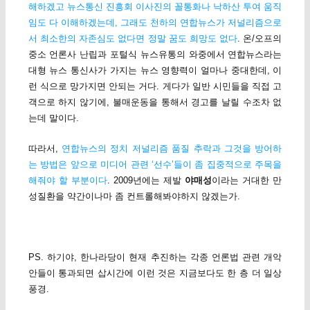
해하겠고 뉴스통신 진흥회 이사진의 꼴통화나 낙하산 투여 움직
임도 다 이해하겠는데, 그래도 천하의 연합뉴스가 저널리즘으로
서 최소한의 자존심도 없다면 정말 꿈도 희망도 없다
. 온/오프의
중소 언론사 난립과 포털식 뉴스유통의 와중에서 연합뉴스라는
대형 뉴스 통신사가 가지는 뉴스 영향력이 얼마나 중대한데, 이
런 식으로 망가지면 안되는 거다. 게다가 일반 시민들을 직접 고
객으로 하지 않기에, 불매운동을 통해서 경고를 날릴 수조차 없
는데 말이다.
따라서,
연합뉴스의 정치 저널리즘 품질 추락과 그것을 방어하
는 방법은 앞으로 미디어 관련 ‘선수’들이 좀 집중적으로 주목을
해줘야 할 부분이다
. 2009년에는 제발
야매성
이라는 거대한 만
성질환을 약간이나마 좀 컨트롤해봐야하지 않겠는가.
PS. 하기야, 한나라당이 현재 추진하는 각종 언론법 관련 개악
안들이 통과되면 삽시간에 이런 것은 지금보다도 한 층 더 일상
풍경.