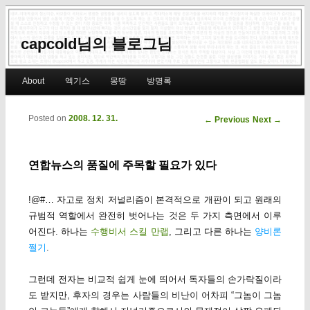
capcold님의 블로그님
Main menu
About
엑기스
몽땅
방명록
Skip to primary content
Skip to secondary content
Posted on
2008. 12. 31.
Post navigation
←
Previous
Next
→
연합뉴스의 품질에 주목할 필요가 있다
!@#… 자고로 정치 저널리즘이 본격적으로 개판이 되고 원래의
규범적 역할에서 완전히 벗어나는 것은 두 가지 측면에서 이루
어진다. 하나는
수행비서 스킬 만랩
, 그리고 다른 하나는
양비론
쩔기
.
그런데 전자는 비교적 쉽게 눈에 띄어서 독자들의 손가락질이라
도 받지만, 후자의 경우는 사람들의 비난이 어차피 “그놈이 그놈