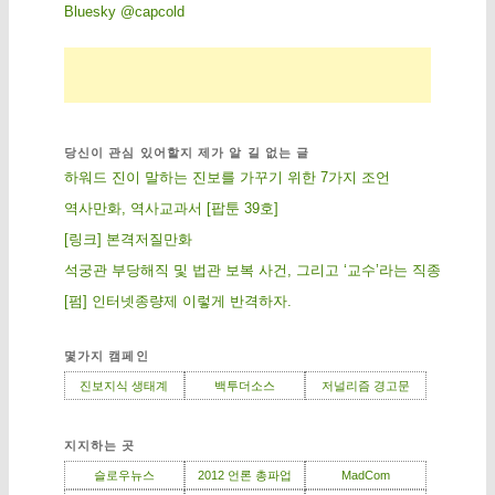
Bluesky @capcold
당신이 관심 있어할지 제가 알 길 없는 글
하워드 진이 말하는 진보를 가꾸기 위한 7가지 조언
역사만화, 역사교과서 [팝툰 39호]
[링크] 본격저질만화
석궁관 부당해직 및 법관 보복 사건, 그리고 ‘교수’라는 직종
[펌] 인터넷종량제 이렇게 반격하자.
몇가지 캠페인
진보지식 생태계
백투더소스
저널리즘 경고문
지지하는 곳
슬로우뉴스
2012 언론 총파업
MadCom