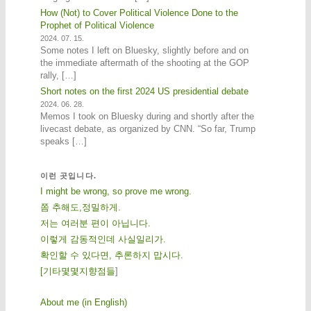
How (Not) to Cover Political Violence Done to the
Prophet of Political Violence
2024. 07. 15.
Some notes I left on Bluesky, slightly before and on
the immediate aftermath of the shooting at the GOP
rally, […]
Short notes on the first 2024 US presidential debate
2024. 06. 28.
Memos I took on Bluesky during and shortly after the
livecast debate, as organized by CNN. “So far, Trump
speaks […]
이런 곳입니다.
I might be wrong, so prove me wrong.
쫌 추해도,정밀하게.
저는 여러분 편이 아닙니다.
이렇게 감동적인데 사실일리가.
확인할 수 있다면, 추론하지 맙시다.
[
기
타
몇
몇
지
향
점
들
]
About me (in English)