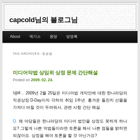
capcold님의 블로그님
Main menu
About
엑기스
몽땅
방명록
Skip to primary content
Skip to secondary content
TAG ARCHIVES:
방송법
미디어악법 상임위 상정 문제 간단해설
Posted on
2009. 02. 24.
!@#… 2009년 2월 25일은 미디어법 개악안에 대한 한나라당의
직권상정 D-Day이자 각하의 취임 1주년. 흥겨운 돌잔치 선물을
가져다 바칠 것이 두려워서, 관련 사항 간단 해설.
Q.
왜 야당들은 한나라당의 미디어 법안을 상정도 못하게 하나
요? 그렇게 나쁜 악법들이라면 토론을 해서 나쁜 점들을 밝히면
되잖아요. 상정을 해야 토론을 할 것 아닌가요?