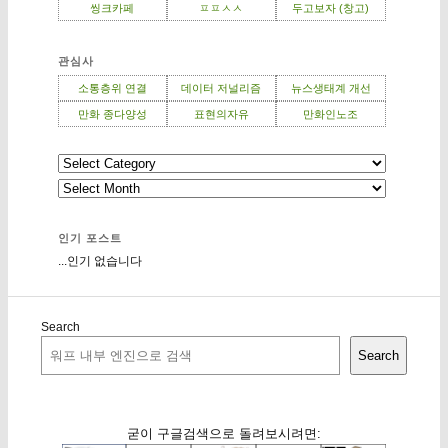
씽크카페
ㅍㅍㅅㅅ
두고보자 (창고)
관심사
소통층위 연결
데이터 저널리즘
뉴스생태계 개선
만화 종다양성
표현의자유
만화인노조
인기 포스트
...인기 없습니다
Search
Search
굳이 구글검색으로 돌려보시려면: