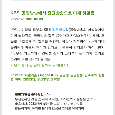
KBS, 공영방송에서 정권방송으로 이제 첫걸음
Posted on
2008. 08. 09.
!@#… 이명박 정부의 KBS
정권방송
화(공영방송의 이상향이야
이미 날라갔고, 국영방송 같은 용어마저 사치스러우니) 계획, 오
늘도 순조롭게 한 걸음을 딛었다. 이슈가 광우병이나 서태지나
올림픽에 비해서 재미가 없다보니 은근히 인지도가 마이너한지
라, 우선 지금까지의 간단한 줄거리 소개부터 들어가자. 그리고
그것에 얽힌 생각의 토막들.
기왕 이렇게 된 김에 끝까지 읽기(클릭)
→
Posted in
저널리즘
|
Tagged
KBS
,
공공성
,
공영방송
,
민주주의
,
방송
법
,
야매
,
언론탄압
,
정권방송
,
천박함
전면개편을 준비중입니다.
우선순위인 것들 좀 지나고 나면, 2023년의 기술들을 좀 적극
활용해서, 2023년에 맞는 글 그림 기타 여러가지를
만들어가며. 하지만 원래의 갬성을 그대로 이어가며.