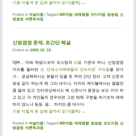
기왕 이렇게 된 김에 끝까지 읽기(클릭)
→
Posted in
저널리즘
|
Tagged
MB악법
,
매체융합
,
미디어법
,
방송법
,
신
방겸영
,
여론독과점
신방겸영 문제, 초간단 해설
Posted on
2009. 02. 18.
!@#… 아래 떡밥스코어 포스팅의
리플
가운데 하나, 신방겸영
이슈를 둘러싼
모 인쇄소식매체들의 안쓰러운 구라질
을 보다
가… 궁금해하시는 분들이 있을 듯 하여 간단 정리. 고작 신문과
방송 같이 하는게 뭐 그리 대수냐, 어차피 케이블에서는 열릴만
큼 열려 있고 인터넷상에서도 뭐 신문사가 동영상 보도 이미 하
고 있고 각 개인들의 경우라면 그런 매체 구분을 하기조차 애매
하지 않느냐 등등. 음… 하지만 좀 대수다.
기왕 이렇게 된 김에 끝까지 읽기(클릭)
→
Posted in
저널리즘
|
Tagged
MB악법
,
매체융합
,
방송법
,
보도지침
,
신
방겸영
,
여론독과점