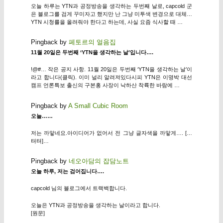
오늘 하루는 YTN과 공정방송을 생각하는 두번째 날로, capcold 군
은 블로그를 검게 꾸미자고 했지만 난 그냥 미투색 변경으로 대체…
YTN 시청률을 올려줘야 한다고 하는데, 사실 요즘 식사할 때 …
Pingback by
페토르의 얼음집
11월 20일은 두번째 ‘YTN을 생각하는 날’입니다….
!@#… 작은 공지 사항. 11월 20일은 두번째 ‘YTN을 생각하는 날’이
라고 합니다(클릭). 이미 널리 알려져있다시피 YTN은 이명박 대선
캠프 언론특보 출신의 구본홍 사장이 낙하산 착륙한 바람에 …
Pingback by
A Small Cubic Room
오늘……
저는 까맣네요.아이디어가 없어서 전 그냥 글자색을 까맣게…. […
텨텨]…
Pingback by
네오아담의 잡담노트
오늘 하루, 저는 검어집니다….
capcold 님의 블로그에서 트랙백합니다.
오늘은 YTN과 공정방송을 생각하는 날이라고 합니다.
[원문]