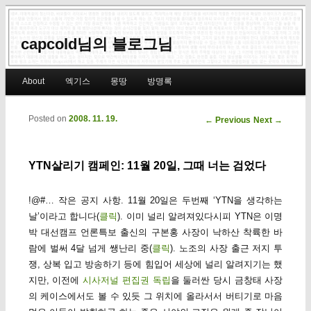
capcold님의 블로그님
Main menu
About
엑기스
몽땅
방명록
Skip to primary content
Skip to secondary content
Posted on
2008. 11. 19.
Post navigation
←
Previous
Next
→
YTN살리기 캠페인: 11월 20일, 그때 너는 검었다
!@#… 작은 공지 사항. 11월 20일은 두번째 ‘YTN을 생각하는
날’이라고 합니다(
클릭
). 이미 널리 알려져있다시피 YTN은 이명
박 대선캠프 언론특보 출신의 구본홍 사장이 낙하산 착륙한 바
람에 벌써 4달 넘게 쌩난리 중(
클릭
). 노조의 사장 출근 저지 투
쟁, 상복 입고 방송하기 등에 힘입어 세상에 널리 알려지기는 했
지만, 이전에
시사저널 편집권 독립
을 둘러싼 당시 금창태 사장
의 케이스에서도 볼 수 있듯 그 위치에 올라서서 버티기로 마음