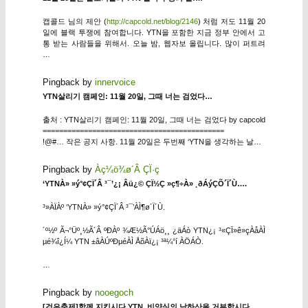
캡콜드 님의 제안 (
http://capcold.net/blog/2146
) 처럼 저도 11월 20
일에 블랙 투쟁에 참여합니다. YTN을 포함한 지금 정부 안에서 고
통 받는 사람들을 위해서. 오늘 밤, 웹자보 올립니다. 많이 퍼트려
…
Pingback by
innervoice
YTN살리기 캠페인: 11월 20일, 그때 너는 검었다…
출처 : YTN살리기 캠페인: 11월 20일, 그때 너는 검었다 by capcold
============================================
!@#… 작은 공지 사항. 11월 20일은 두번째 ‘YTN을 생각하는 날…
Pingback by
Àç¼ö¾ø´Â ÇÏ·ç
‘YTNÀ» »ý°¢ÇÏ´Â ³¯’¿¡ Âü¿© ÇÏ½Ç »ç¶÷À» ¸ðÁýÇÕ´Ï´Ù….
³»ÀÏÀº ‘YTNÀ» »ý°¢ÇÏ´Â ³¯’ÀÌ¶ø´Ï´Ù.
´º½º Ã¬°Üº¸½Ã´Â ºÐÀº ¾Æ½Ã°ÚÁö¸¸ ¿äÁò YTN¿¡ ³«ÇÏ»ê»çÀåÀÌ
µé¾î¿Í¼­ YTN ±âÀÚºÐµéÀÌ ÅõÀï¿¡ ³ª¼­°í ÀÖÁÒ.
…
Pingback by
nooegoch
[검은축제]함께 지킵시다 YTN, 비양심의 낙하산을 거부합시다….