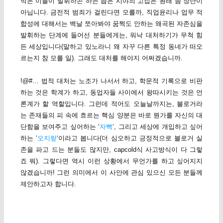
먹은 이들이 발휘하곤 하는 좁은 시야의 고집은 원래 좀 장난이
아닙니다. 금전적 범죄가 걸린다면 모를까, 직업윤리나 업무 적
합성에 대해서는 백날 쪼아봐야 꿈쩍도 안하는 왜곡된 자존심을
발휘하는 단계에 들어선 분들에게는, 워낙 대처하기가 무척 힘
든 세상입니다(말하고 있노라니 왜 자꾸 다른 특정 동네가 떠오
르는지 참 모를 일). 그래도 대처를 해야지 어쩌겠습니까.
!@#… 법적 대처는 노조가 나서서 하고, 학문적 기록으로 비판
하는 것은 학계가 하고, 동업자들 사이에서 왕따시키는 것은 언
론계가 할 역할입니다. 그런데 적어도 오늘날까지는, 블로거라
는 존재들의 피 속에 흐르는 핵심 양분은 바로 뭔가를 자신의 대
단함을 보여주고 싶어하는 ‘
자뻑
‘, 그리고 세상에 개입하고 싶어
하는 ‘
오지랖
‘이라고 봅니다(더 심오하고 긍정적으로 블로거 실
존을 파고 드는 분들도 많지만, capcold식 사고방식이 다 그렇
죠 뭐). 그렇다면 역시 이런 상황에서 무언가를 하고 싶어지지
않겠습니까! 그런 의미에서 이 사안에 관심 있으신 모든 분들께
제안하고자 합니다.