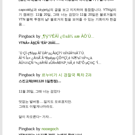
capcold님과 skyjet님의 글을 보고 지지하며 동참합니다. YTN살리
기 캠페인: 11월 20일, 그때 너는 검었다 11월 20일은 블로거들의
YTN 블랙 투쟁의 날! 블로거의 힘을 보여줄 수 있는 기회이자 한걸
음…
Pingback by
¸¶¹ý°í³ÉÀÌ ¿©±â¼­ ±æ ÀÒ´Ù...
YTNÀ» À§ÇÑ °ËÀº 20ÀÏ….
´Ü ÇÏ·ç¶óµµ ÀÏ´ÜÀº µ¿ÂüÇÏ°í ½Í¾îÁ³½À´Ï´Ù.
ÀÌ ºí·Î±× ¿À½Ã´Â ºÐµéµµ ÇÔ²²ÇÏ¸é ¾î¶³±î ½Í³×¿ä.
ÀÚ¼¼ÇÑ ³»¿ëÀºÀÌ ±ÛÀ»ÀÐ¾îº¸½Ã¸é ¾Ë°Ô µÇ½Ç °Ì…
Pingback by
르누비가 시 경찰국 특차 2과
스킨교체(081120 1일한정)…
11월 20일, 그때 너는 검었다
덧없는 발버둥….일지도 모르겠지만.
그래도 이렇게나마라도.
달이 차오른다~ 가자…
Pingback by
nooegoch
YTN살리는 날 11월 20일, 누에의 참여 낙서…