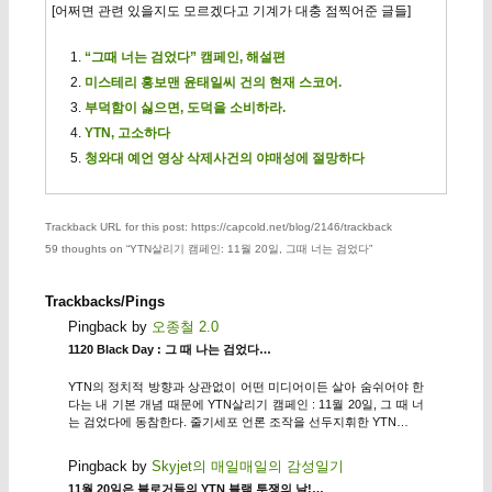
[어쩌면 관련 있을지도 모르겠다고 기계가 대충 점찍어준 글들]
“그때 너는 검었다” 캠페인, 해설편
미스테리 홍보맨 윤태일씨 건의 현재 스코어.
부덕함이 싫으면, 도덕을 소비하라.
YTN, 고소하다
청와대 예언 영상 삭제사건의 야매성에 절망하다
Trackback URL for this post: https://capcold.net/blog/2146/trackback
59 thoughts on “
YTN살리기 캠페인: 11월 20일, 그때 너는 검었다
”
Trackbacks/Pings
Pingback by
오종철 2.0
1120 Black Day : 그 때 나는 검었다…
YTN의 정치적 방향과 상관없이 어떤 미디어이든 살아 숨쉬어야 한
다는 내 기본 개념 때문에 YTN살리기 캠페인 : 11월 20일, 그 때 너
는 검었다에 동참한다. 줄기세포 언론 조작을 선두지휘한 YTN…
Pingback by
Skyjet의 매일매일의 감성일기
11월 20일은 블로거들의 YTN 블랙 투쟁의 날!…