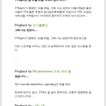
YTN살리기 캠페인: 11월 20일, 그때 너는 검었다 11월 20일은 블로
거들의 YTN 블랙 투쟁의 날! [검은축제]함께 지킵시다 YTN, 비양심
낙하산을 거부합시다. 카피좌파 참여지지 누에의 낙서 당신의 …
Pingback by
모기불통신
그때 너는 검었다….
YTN살리기 캠페인: 11월 20일, 그때 너는 검었다에 동조포스팅.
다만 스킨색을 바꾸는 것은 내 능력밖이라 이런 검은 포스팅을 한
다.
…
Pingback by
Mil primaveras 즈믄 개의 봄
검습니다….
제가 secretly admire하는 capcold님의 뜻을 따라.
한국에 있지도 않고, YTN도 잘 알지 못하지만, 언론의 영향력은 알
고 있으니까요….
Pingback by
나유나유