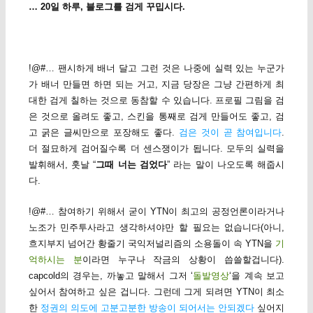
… 20일 하루, 블로그를 검게 꾸밉시다.
!@#… 팬시하게 배너 달고 그런 것은 나중에 실력 있는 누군가
가 배너 만들면 하면 되는 거고, 지금 당장은 그냥 간편하게 최
대한 검게 칠하는 것으로 동참할 수 있습니다. 프로필 그림을 검
은 것으로 올려도 좋고, 스킨을 통째로 검게 만들어도 좋고, 검
고 굵은 글씨만으로 포장해도 좋다.
검은 것이 곧 참여입니다
.
더 절묘하게 검어질수록 더 센스쟁이가 됩니다. 모두의 실력을
발휘해서, 훗날 “
그때 너는 검었다
” 라는 말이 나오도록 해줍시
다.
!@#… 참여하기 위해서 굳이 YTN이 최고의 공정언론이라거나
노조가 민주투사라고 생각하셔야만 할 필요는 없습니다(아니,
흐지부지 넘어간 황줄기 국익저널리즘의 소용돌이 속 YTN을
기
억하시는 분
이라면 누구나 작금의 상황이 씁쓸할겁니다).
capcold의 경우는, 까놓고 말해서 그저 ‘
돌발영상
‘을 계속 보고
싶어서 참여하고 싶은 겁니다. 그런데 그게 되려면 YTN이 최소
한
정권의 의도에 고분고분한 방송이 되어서는 안되겠다
싶어지