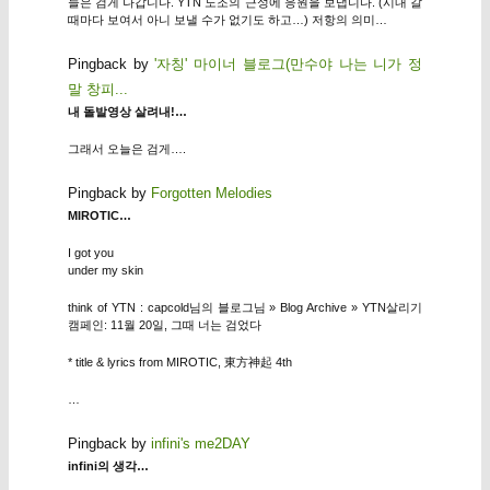
늘은 검게 나갑니다. YTN 노조의 근성에 응원을 보냅니다. (시내 갈
때마다 보여서 아니 보낼 수가 없기도 하고…) 저항의 의미…
Pingback by
'자칭' 마이너 블로그(만수야 나는 니가 정
말 창피...
내 돌발영상 살려내!…
그래서 오늘은 검게….
Pingback by
Forgotten Melodies
MIROTIC…
I got you
under my skin
think of YTN : capcold님의 블로그님 » Blog Archive » YTN살리기
캠페인: 11월 20일, 그때 너는 검었다
* title & lyrics from MIROTIC, 東方神起 4th
…
Pingback by
infini's me2DAY
infini의 생각…