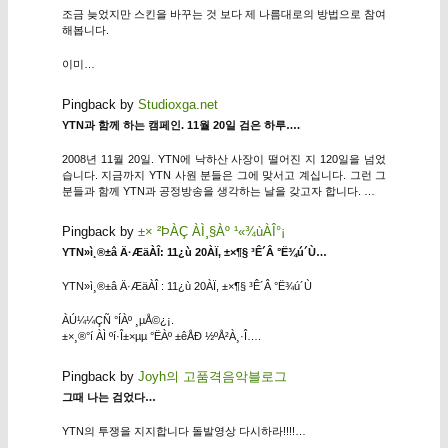
조금 늦었지만 스킨을 바꾸는 것 보다 제 나름대로의 방법으로 참여
해봅니다.
이미…
Pingback by
Studioxga.net
YTN과 함께 하는 캠페인. 11월 20일 검은 하루….
2008년 11월 20일. YTN에 낙하산 사장이 떨어진 지 120일을 넘었
습니다. 지금까지 YTN 사원 분들은 그에 맞서고 계십니다. 그런 그
분들과 함께 YTN과 공정방송을 생각하는 날을 갖고자 합니다. …
Pingback by
±× ²ÞÀÇ ÀÌ¸§Àº ¹«¾ùÀÎ°¡
YTN»ì¸®±â Ä·ÆäÀÎ: 11¿ù 20ÀÏ, ±×¶§ ³Ê´Â °Ë¾ú´Ù…
YTN»ì¸®±â Ä·ÆäÀÎ : 11¿ù 20ÀÏ, ±×¶§ ³Ê´Â °Ë¾ú´Ù
ÀÚ¼¼ÇÑ °ÍÀº ¸µÅ©¿¡.
±×¸®°í ÀÌ ºí·Î±×µµ °ËÀº ±êÅÐ ½ºÅ²À¸·Î….
Pingback by
Joyh의 고품격음악블로그
그때 나는 검었다…
YTN의 투쟁을 지지합니다 돌발영상 다시하라!!!!…