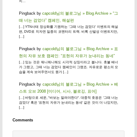
지…
Pingback by
capcold님의 블로그님 » Blog Archive » “그
때 너는 검었다” 캠페인, 해설편
[…] YTN사태 정상화를 기원하는 ‘그때 너는 검었다’ 이벤트의 해설
편, DVD로 치자면 일종의 코멘터리 트랙. 비록 산발성 이벤트지만,
[…]
Pingback by
capcold님의 블로그님 » Blog Archive » 표
현의 자유 보호 캠페인: “표현의 자유가 눈내리는 동네”
[…] 있는 것은 뭐니뭐니해도 시각적 상징이라고 봅니다. 촛불 배너
가 그랬고, 그때 너는 검었다 캠페인이 그랬죠. 자유로운 평소의 모
습을 계속 보여주면서도 뭔가 […]
Pingback by
capcold님의 블로그님 » Blog Archive » 베
스트 오브 2008 [미디어, 시사, 블로깅, 표어]
[…] 바탕으로 세운, “바보는 말려야한다“. 대중적 호응은 ‘그때 너는
검었다‘ 혹은 ‘표현의 자유가 눈내리는 동네‘ 같은 것이 더 나았지만,
[…]
Comments