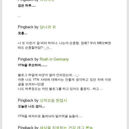
검은 하루….
…
Pingback by
당나귀 귀
웃흥…
나 또 이런거 잘 따라 하자나. 나는야 순종형. 엄훠? 우리 MB오빠한
테도 순종할꺼얌? -_-)…
Pingback by
Roah in Germany
YTN을 추모하며……
블로그 하얗게 바꾼지 얼마 안되었는데…-_-
여튼 나도 YTN 사태에 대해서는 안좋게 생각하고 있던 차에 이런
글을 보게되니만큼
나도 하루정도는 까만 블로그를 하고 있어도 좋겠지…하고 …
Pingback by
끄적모듬 한접시
오늘은 나도 검다…
YTN을 제자리로 돌려놔라 빌어먹을 놈들아….
Pingback by
세상을 치료하는 건강 개그 본능