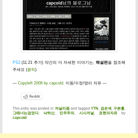
PS2.
(11.21 추가) 약간의 더 자세한 이야기는,
해설편
을 참조해
주세요 (
클릭
).
—
Copyleft 2008 by capcold
. 이동/수정/영리 자유 —
Reddit
This entry was posted in
저널리즘
and tagged
YTN
,
검은색
,
구본홍
,
그때너는검었다
,
낙하산
,
민주주의
,
시사저널
,
표현의자유
by
capcold
.