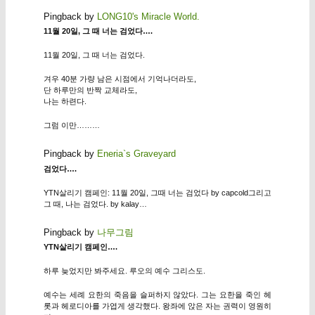
Pingback by
LONG10's Miracle World.
11월 20일, 그 때 너는 검었다….
11월 20일, 그 때 너는 검었다.
겨우 40분 가량 남은 시점에서 기억나더라도,
단 하루만의 반짝 교체라도,
나는 하련다.
그럼 이만………
Pingback by
Eneria`s Graveyard
검었다….
YTN살리기 캠페인: 11월 20일, 그때 너는 검었다 by capcold그리고
그 때, 나는 검었다. by kalay…
Pingback by
나무그림
YTN살리기 캠페인….
하루 늦었지만 봐주세요. 루오의 예수 그리스도.
예수는 세례 요한의 죽음을 슬퍼하지 않았다. 그는 요한을 죽인 헤
롯과 헤로디아를 가엽게 생각했다. 왕좌에 앉은 자는 권력이 영원히