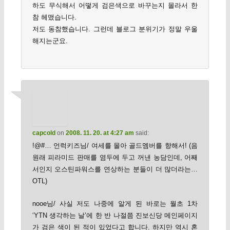
하도 무식해서 어떻게 검은색으로 바꾸는지 몰라서 한
참 헤맸습니다.
저도 동참했습니다. 그런데 블로그 분위기가 정말 우울
해지는군요.
capcold
on
2008. 11. 20. at 4:27 am
said:
!@#… 언럭키즈님/ 여세를 몰아 골드멤버를 향해서! (음
원래 피라미드 판매를 염두에 두고 꺼낸 농담인데, 어째
서인지 오스틴파워스를 연상하는 분들이 더 많더라는…
OTL)
nooe님/ 사실 저도 나중에 알게 된 바로는 월초 1차
‘YTN 생각하는 날’에 한 반 나절쯤 진보신당 메인페이지
가 검은 색이 된 적이 있었다고 합니다. 하지만 역시 혼