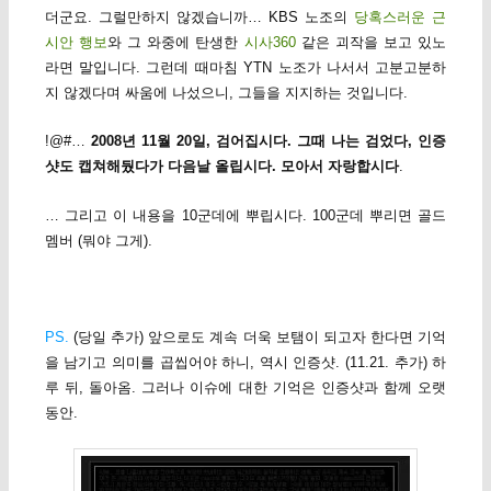
더군요. 그럴만하지 않겠습니까… KBS 노조의
당혹스러운 근
시안 행보
와 그 와중에 탄생한
시사360
같은 괴작을 보고 있노
라면 말입니다. 그런데 때마침 YTN 노조가 나서서 고분고분하
지 않겠다며 싸움에 나섰으니, 그들을 지지하는 것입니다.
!@#…
2008년 11월 20일, 검어집시다. 그때 나는 검었다, 인증
샷도 캡쳐해뒀다가 다음날 올립시다. 모아서 자랑합시다
.
… 그리고 이 내용을 10군데에 뿌립시다. 100군데 뿌리면 골드
멤버 (뭐야 그게).
PS.
(당일 추가) 앞으로도 계속 더욱 보탬이 되고자 한다면 기억
을 남기고 의미를 곱씹어야 하니, 역시 인증샷. (11.21. 추가) 하
루 뒤, 돌아옴. 그러나 이슈에 대한 기억은 인증샷과 함께 오랫
동안.