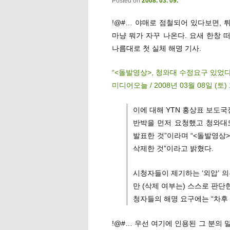
Posted on
2008. 03. 09.
!@#… 야매로 점철되어 있다보면,
마냥 뭐가 자꾸 나온다. 요새 한창 떠
나름대로 첫 실체 해명 기사.
“<돌발영상>, 청와대 수정요구 있었다
미디어오늘 / 2008년 03월 08일 (토) 
이에 대해 YTN 홍상표 보도
반박을 먼저 요청했고 청와대
발표한 것”이라며 “<돌발영상
삭제한 것”이라고 밝혔다.
시청자들이 제기하는 ‘외압’ 
만 (삭제 여부는) 스스로 판단
청자들의 해명 요구에는 “차후
!@#… 우선 여기에 인용된 그 분의 