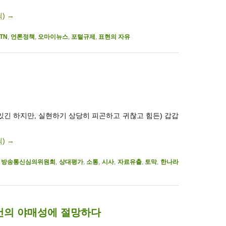
릭)
→
TN
,
언론정책
,
오마이뉴스
,
포털규제
,
표현의 자유
 있긴 하지만, 실현하기 상당히 피곤하고 귀찮고 힘든) 갑갑
릭)
→
,
방송통신심의위원회
,
상대평가
,
소통
,
시사
,
자료유출
,
토막
,
한나라
건의 야매성에 절망하다