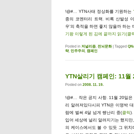
!@#… YTN사태 정상화를 기원하는
종의 코멘터리 트랙. 비록 산발성 
우’의 축적을 하면 좋지 않을까 하는 
기왕 이렇게 된 김에 끝까지 읽기(클
Posted in
저널리즘
,
전뇌문화
|
Tagged
QN
략
,
민주주의
,
캠페인
YTN살리기 캠페인: 11월
Posted on
2008. 11. 19.
!@#… 작은 공지 사항. 11월 20일
리 알려져있다시피 YTN은 이명박 
람에 벌써 4달 넘게 쌩난리 중(
클릭
)
입어 세상에 널리 알려지기는 했지만
의 케이스에서도 볼 수 있듯 그 위치