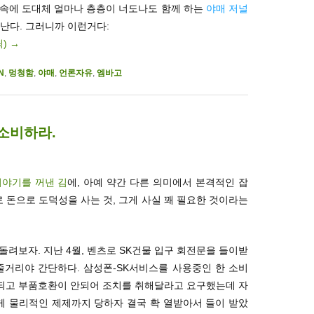
언 속에 도대체 얼마나 층층이 너도나도 함께 하는
야매 저널
난다. 그러니까 이런거다:
릭)
→
N
,
멍청함
,
야매
,
언론자유
,
엠바고
소비하라.
이야기를 꺼낸 김
에, 아예 약간 다른 의미에서 본격적인 잡
로 돈으로 도덕성을 사는 것, 그게 사실 꽤 필요한 것이라는
돌려보자. 지난 4월, 벤츠로 SK건물 입구 회전문을 들이받
태 줄거리야 간단하다. 삼성폰-SK서비스를 사용중인 한 소비
안되고 부품호환이 안되어 조치를 취해달라고 요구했는데 자
 물리적인 제제까지 당하자 결국 확 열받아서 들이 받았