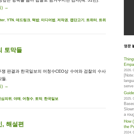
릭)
→
tter
,
YTN
,
데드링크
,
떡밥
,
미디어법
,
저작권
,
캡단고기
,
트위터
,
트위
영문 
의 토막들
Thing
Empat
2026. 0
투쟁 판결과 한국일보의 어청수CEO상 수여와 검찰의 수사
[Note
들.
langu
릭)
→
serve
Guide
2025. 0
신심의위
,
야매
,
어청수
,
토막
,
한국일보
Based
Slown
a rou
How (
인, 해설편
the Pr
2024. 0