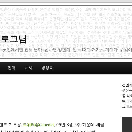
 블로그님
: 곳간에서만 진보 난다. 신나면 망한다. 인류 따위 거기서 거기다. 위악
만화
시사
방명록
전면개
우선순
좀 적
여러가
그대로
단멘트 기록용
트위터@capcold
, 09년 8월 2주 가운데 새글
상깊은 항목을 뽑아 답글로 남겨주시면 감사(예: 31번).