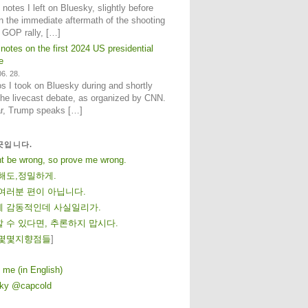
notes I left on Bluesky, slightly before
n the immediate aftermath of the shooting
e GOP rally, […]
 notes on the first 2024 US presidential
e
6. 28.
 I took on Bluesky during and shortly
 the livecast debate, as organized by CNN.
ar, Trump speaks […]
곳입니다.
ht be wrong, so prove me wrong.
해도,정밀하게.
여러분 편이 아닙니다.
 감동적인데 사실일리가.
 수 있다면, 추론하지 맙시다.
몇
몇
지
향
점
들
]
 me (in English)
sky @capcold