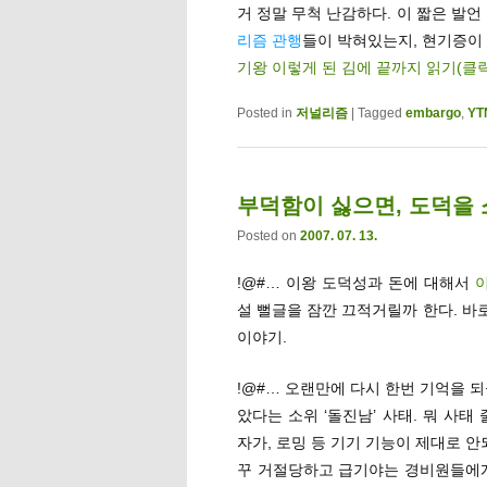
거 정말 무척 난감하다. 이 짧은 발
리즘 관행
들이 박혀있는지, 현기증이 
기왕 이렇게 된 김에 끝까지 읽기(클
Posted in
저널리즘
|
Tagged
embargo
,
YT
부덕함이 싫으면, 도덕을 
Posted on
2007. 07. 13.
!@#… 이왕 도덕성과 돈에 대해서
설 뻘글을 잠깐 끄적거릴까 한다. 바
이야기.
!@#… 오랜만에 다시 한번 기억을 되
았다는 소위 ‘돌진남’ 사태. 뭐 사
자가, 로밍 등 기기 기능이 제대로 
꾸 거절당하고 급기야는 경비원들에게