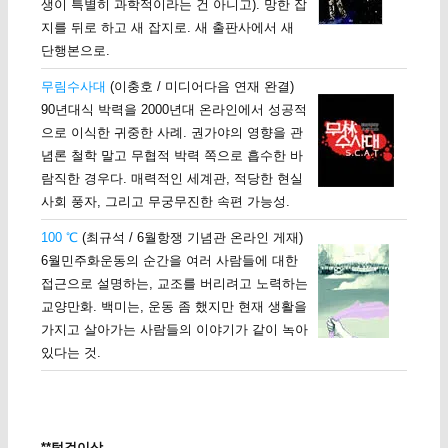
생이 특별히 과학적이라는 건 아니고). 망한 잡
지를 뒤로 하고 새 잡지로. 새 출판사에서 새
단행본으로.
무림수사대
(이충호 / 미디어다음 연재 완결)
90년대식 박력을 2000년대 온라인에서 성공적
으로 이식한 귀중한 사례. 권가야의 영향을 관
념론 철학 말고 무협적 박력 쪽으로 흡수한 바
람직한 경우다. 매력적인 세계관, 적당한 현실
사회 풍자, 그리고 무궁무진한 속편 가능성.
100 ℃
(최규석 / 6월항쟁 기념관 온라인 게재)
6월민주화운동의 순간을 여러 사람들에 대한
접근으로 설명하는, 교조를 버리려고 노력하는
교양만화. 백미는, 운동 좀 했지만 현재 생활을
가지고 살아가는 사람들의 이야기가 같이 녹아
있다는 것.
**턱걸이상