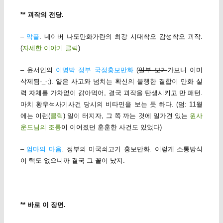
** 괴작의 전당.
–
악플
. 네이버 나도만화가란의 최강 시대착오 감성착오 괴작.
(
자세한 이야기 클릭
)
– 윤서인의
이명박 정부 국정홍보만화
(
일부 보기
가보니 이미
삭제됨-_-;). 얕은 사고와 넘치는 확신의 불행한 결합이 만화 실
력 자체를 가차없이 갉아먹어, 결국 괴작을 탄생시키고 만 패턴.
마치 황우석사기사건 당시의 비타민을 보는 듯 하다. (덤: 11월
에는 이런(
클릭
) 일이 터지자, 그 쪽 까는 것에 일가견 있는
원사
운드님의 조롱
이 이어졌던 훈훈한 사건도 있었다)
–
엄마의 마음
. 정부의 미국쇠고기 홍보만화. 이렇게 소통방식
이 택도 없으니까 결국 그 꼴이 났지.
** 바로 이 장면.