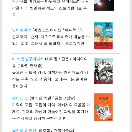
인간사를 바라보는 따뜻하고 유머러스한 시선.
강풀 이래 웹만화판 최고의 스토리텔러로 등
극.
넘버파이브
(마츠모토 타이요 / 애니북스)
현재까지, ‘천재’ 마츠모토 타이요가 내놓을 수
있는 최고. 그래서 잘 팔릴지는 모르겠지만.
미스 문방구매니저
(카라멜 / 팝툰 / 미디어다
음 온라인 연재중)
물오른 시트콤 감각. 애착가는 캐릭터들의 앙
상블 구축. 인간적 향취. ‘오리우리’는 준비운
동이었다.
재미난 집
(앨리슨 벡델 / 글논그림밭)
기억의 고집, 고집의 기억. 아버지의 죽음을 매
개로, 현재의 자신이 만들어진 과정을 복기하
는 섬세하고 담담한 문학적 기행.
을지로 순환선
(최호철 / 거북이북스)