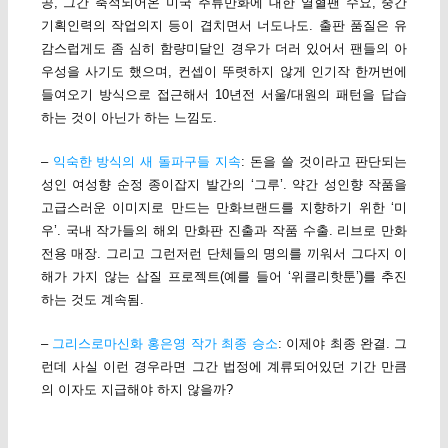
공, 그간 축적되어온 미국 주류만화에 대한 열혈팬 수요, 중간
기획인력의 작업의지 등이 겹치면서 너도나도. 출판 품질은 유
감스럽게도 좀 심히 함량미달인 경우가 더러 있어서 팬들의 아
우성을 사기도 했으며, 컨셉이 뚜렷하지 않게 인기작 한꺼번에
들여오기 방식으로 접근해서 10년전 서울/대원의 패턴을 답습
하는 것이 아닌가 하는 느낌도.
–
익숙한 방식의 새 돌파구들 지속
: 돈을 쓸 것이라고 판단되는
성인 여성향 순정 종이잡지 발간의 ‘그루’. 약간 성인향 작품을
고급스러운 이미지로 만드는 만화브랜드를 지향하기 위한 ‘미
우’. 국내 작가들의 해외 만화판 진출과 작품 수출. 리브로 만화
전용 매장. 그리고 그런저런 단체들의 명의를 끼워서 그다지 이
해가 가지 않는 삽질 프로젝트(예를 들어 ‘위클리핫툰’)를 추진
하는 것도 계속됨.
–
그리스로마신화 홍은영 작가 최종 승소
: 이제야 최종 완결. 그
런데 사실 이런 경우라면 그간 법정에 계류되어있던 기간 만큼
의 이자도 지급해야 하지 않을까?