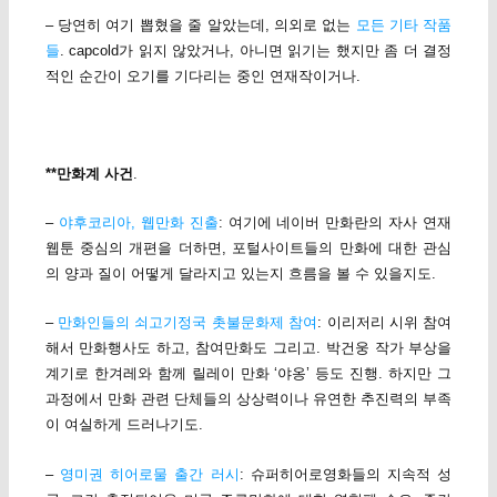
– 당연히 여기 뽑혔을 줄 알았는데, 의외로 없는
모든 기타 작품
들
. capcold가 읽지 않았거나, 아니면 읽기는 했지만 좀 더 결정
적인 순간이 오기를 기다리는 중인 연재작이거나.
**만화계 사건
.
–
야후코리아, 웹만화 진출
: 여기에 네이버 만화란의 자사 연재
웹툰 중심의 개편을 더하면, 포털사이트들의 만화에 대한 관심
의 양과 질이 어떻게 달라지고 있는지 흐름을 볼 수 있을지도.
–
만화인들의 쇠고기정국 촛불문화제 참여
: 이리저리 시위 참여
해서 만화행사도 하고, 참여만화도 그리고. 박건웅 작가 부상을
계기로 한겨레와 함께 릴레이 만화 ‘야옹’ 등도 진행. 하지만 그
과정에서 만화 관련 단체들의 상상력이나 유연한 추진력의 부족
이 여실하게 드러나기도.
–
영미권 히어로물 출간 러시
: 슈퍼히어로영화들의 지속적 성