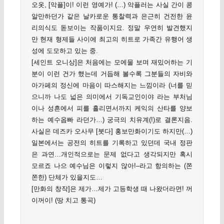
오옷, [악플]이! 이런 영예가! (…) 악플러는 사실 간이 콩
알만하던가 같은 날카로운 통찰력과 은근히 건전한 윤
리의식도 돋보이는 작품이지요. 정말 우연히 발견했지
만 현재 형제들 사이에 최고의 히트로 가족간 유행어 생
성에 도모하고 있는 중.
[세인트 오니상]은 처음에는 모에물 보며 재밌어하는 기
분이 이런 건가 했는데 거듭해 볼수록 그분들의 자비와
아가페의 정신에 마음이 따스해지는 느낌이라 (너를 믿
으니까 나도 넓은 의미에서 기독교인이야 라는 부처님
이나 성흔에서 피를 흘리면서까지 케익의 산타를 양보
하는 예수옵빠 라던가…) 궁극의 치유계(!)로 결론지음.
사실은 데즈카 오사무 [붓다] 홍보만화이기도 하지만(…)
일본에서는 공전의 히트를 기록하고 있던데 국내 정판
은 과연…개인적으로는 문제 없다고 생각되지만 혹시
모르죠 나으 예수님은 이렇지 않아!–라고 항의하는 (쫀
쫀한) 단체가 있을지도…
[만화의 창작]은 제가…제가 고등학생 때 나왔더라면! 꺼
이꺼이! (땅 치고 통곡)