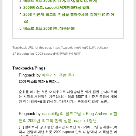
베스트 오브 2008 [미디어, 시사, 블로깅, 표어]
2009베스트: capcold 세계만화대상 발표
2008 언론계 최고의 진상을 뽑아주세요 캠페인 (미디어
스)
베스트 오브 2008 [책, 대중문화]
Trackback URL for this post: https://capcold.net/blog/2116/trackback
17 thoughts on “
2008 capcold세계만화대상 발표
”
Trackbacks/Pings
Pingback by
매부리의 푸른 둥지
2008 베스트 영화 & 만화…
순위를 매기는 것은 어려우므로 나열방식은 제가 접한 순서대로라
는 지극히 개인적인 기준입니다. 영화 BEST 5 기준은 극장에 개봉
된 적이 있음+올해 감상함. (개봉시기는 중요하지 않음) 노인…
Pingback by
capcold님의 블로그님 » Blog Archive » 팝
툰의 2009년 최고의 만화 설문, capcold 답변
[…] 할애하지 않고 종합 결과만 내보낸 식이기에 그냥 공개한다(어
차피 연말에 매년 하듯 ‘2009 capcold 만화 대상’에서 더 폭넓은 이