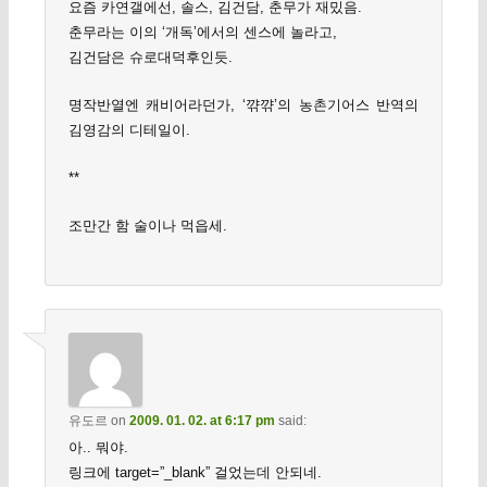
요즘 카연갤에선, 솔스, 김건담, 춘무가 재밌음.
춘무라는 이의 ‘개독’에서의 센스에 놀라고,
김건담은 슈로대덕후인듯.
명작반열엔 캐비어라던가, ‘꺆꺆’의 농촌기어스 반역의
김영감의 디테일이.
**
조만간 함 술이나 먹읍세.
유도르
on
2009. 01. 02. at 6:17 pm
said:
아.. 뭐야.
링크에 target=”_blank” 걸었는데 안되네.