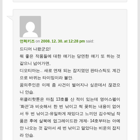
언럭키즈
on
2008. 12. 30. at 12:28 pm
said:
드디어 나왔군요!
뭐 좋은 작품들에 대한 얘기는 당연한 얘기 또 하는 것
같으니 넘어가면,
디오티마는.. 새로 연재 되는 잡지였던 판타스틱도 계간
으로 바뀌는 타이밍이라 불안.
꿈의주인은 이제 좀 사건이 벌어지나 싶은데서 끊겼으
니 안습.
위클리핫툰은 마침 13호를 산 적이 있는데 영어스펠이
‘화끈’과 비슷해서 한 번 낚이고 썩 꽂히는 내용이 없어
서 두 번 낚이고-유일하게 재밌다고 느끼던 김수박님 작
품은 후에 살북에 업그레이드판 개제- 14호부터는 아예
안 나오는 것 같아서 세 번 낚이고 말았다는 비운의 잡지
라 안습.