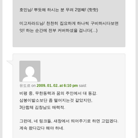
호민님/ 뿌듯해 하시는 분 무려 2명째! (핫핫)
미고자라드님/ 천천히 집요하게 하나씩 구비하시다보면
앗! 하는 순간에 전부 커버하셨을 겁니다(…)
유도르
on
2009. 01. 02. at 6:10 pm
said:
비평 중, 무한동력과 꿈의 주인에서 대 동감.
삼봉이발소보단 좀 떨어지는것 같았지만,
3단합체 김창남도 매력적.
그런데, 네 링크들, 새창에서 띄어주기로 하면 고맙겠다.
계속 왔다갔다 해야 하네.