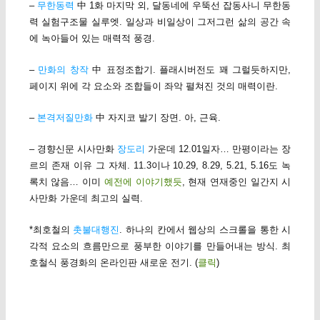
–
무한동력
中 1화 마지막 외, 달동네에 우뚝선 잡동사니 무한동
력 실험구조물 실루엣. 일상과 비일상이 그저그런 삶의 공간 속
에 녹아들어 있는 매력적 풍경.
–
만화의 창작
中 표정조합기. 플래시버전도 꽤 그럴듯하지만,
페이지 위에 각 요소와 조합들이 좌악 펼쳐진 것의 매력이란.
–
본격저질만화
中 자지코 발기 장면. 아, 근육.
– 경향신문 시사만화
장도리
가운데 12.01일자… 만평이라는 장
르의 존재 이유 그 자체. 11.3이나 10.29, 8.29, 5.21, 5.16도 녹
록치 않음… 이미
예전에 이야기했듯
, 현재 연재중인 일간지 시
사만화 가운데 최고의 실력.
*최호철의
촛불대행진
. 하나의 칸에서 웹상의 스크롤을 통한 시
각적 요소의 흐름만으로 풍부한 이야기를 만들어내는 방식. 최
호철식 풍경화의 온라인판 새로운 전기. (
클릭
)