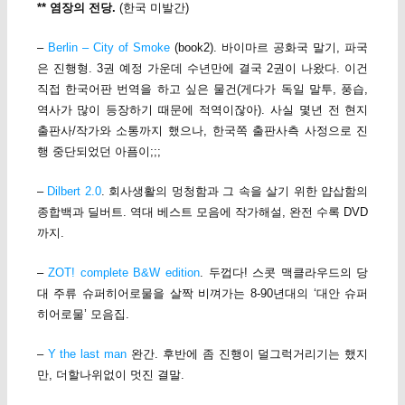
** 염장의 전당.
(한국 미발간)
–
Berlin – City of Smoke
(book2). 바이마르 공화국 말기, 파국
은 진행형. 3권 예정 가운데 수년만에 결국 2권이 나왔다. 이건
직접 한국어판 번역을 하고 싶은 물건(게다가 독일 말투, 풍습,
역사가 많이 등장하기 때문에 적역이잖아). 사실 몇년 전 현지
출판사/작가와 소통까지 했으나, 한국쪽 출판사측 사정으로 진
행 중단되었던 아픔이;;;
–
Dilbert 2.0
. 회사생활의 멍청함과 그 속을 살기 위한 얍삽함의
종합백과 딜버트. 역대 베스트 모음에 작가해설, 완전 수록 DVD
까지.
–
ZOT! complete B&W edition
. 두껍다! 스콧 맥클라우드의 당
대 주류 슈퍼히어로물을 살짝 비껴가는 8-90년대의 ‘대안 슈퍼
히어로물’ 모음집.
–
Y the last man
완간. 후반에 좀 진행이 덜그럭거리기는 했지
만, 더할나위없이 멋진 결말.