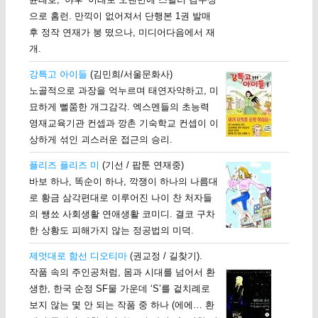
으로 홈런. 만끽이 없어져서 단행본 1권 발매
후 정작 연재가 붕 떴으나, 미디어다음에서 재
개.
강특고 아이들
(김민희/서울문화사)
노골적으로 과장을 억누르며 태연자약하고, 미
묘하게 뻘쭘한 개그감각. 엑스멘들의 초능력
영재교육기관 컨셉과 깡촌 기숙학교 컨셉이 이
상하게 섞인 괴스러운 접근의 승리.
플리즈 플리즈 미
(기선 / 팝툰 연재중)
바보 하나, 똑순이 하나, 깍쟁이 하나의 나름대
로 황금 삼각편대로 이루어진 나이 찬 처자들
의 쌩쑈 사회생활 연애생활 코미디. 결코 구차
한 상황도 피해가지 않는 정공법의 미덕.
제멋대로 함선 디오티마
(권교정 / 길찾기).
작품 속의 주인공처럼, 몸과 시대를 넘어서 환
생한, 한국 순정 SF물 가운데 ‘S’를 겉치례로
보지 않는 몇 안 되는 작품 중 하나 (에에… 환