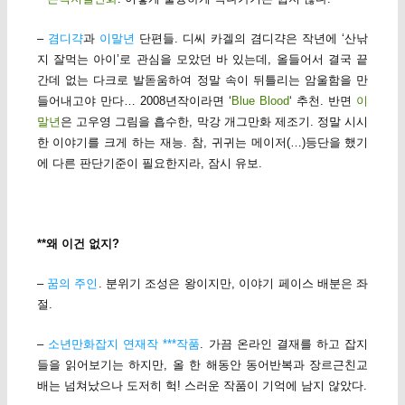
–
겸디갹
과
이말년
단편들. 디씨 카겔의 겸디갹은 작년에 ‘산낚
지 잘먹는 아이’로 관심을 모았던 바 있는데, 올들어서 결국 끝
간데 없는 다크로 발돋움하여 정말 속이 뒤틀리는 암울함을 만
들어내고야 만다… 2008년작이라면 ‘
Blue Blood
‘ 추천. 반면
이
말년
은 고우영 그림을 흡수한, 막강 개그만화 제조기. 정말 시시
한 이야기를 크게 하는 재능. 참, 귀귀는 메이저(…)등단을 했기
에 다른 판단기준이 필요한지라, 잠시 유보.
**왜 이건 없지?
–
꿈의 주인
. 분위기 조성은 왕이지만, 이야기 페이스 배분은 좌
절.
–
소년만화잡지 연재작 ***작품
. 가끔 온라인 결재를 하고 잡지
들을 읽어보기는 하지만, 올 한 해동안 동어반복과 장르근친교
배는 넘쳐났으나 도저히 헉! 스러운 작품이 기억에 남지 않았다.