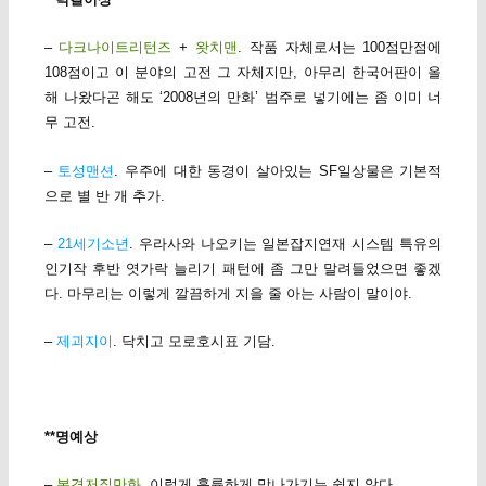
–
다크나이트리턴즈
+
왓치맨
. 작품 자체로서는 100점만점에
108점이고 이 분야의 고전 그 자체지만, 아무리 한국어판이 올
해 나왔다곤 해도 ‘2008년의 만화’ 범주로 넣기에는 좀 이미 너
무 고전.
–
토성맨션
. 우주에 대한 동경이 살아있는 SF일상물은 기본적
으로 별 반 개 추가.
–
21세기소년
. 우라사와 나오키는 일본잡지연재 시스템 특유의
인기작 후반 엿가락 늘리기 패턴에 좀 그만 말려들었으면 좋겠
다. 마무리는 이렇게 깔끔하게 지을 줄 아는 사람이 말이야.
–
제괴지이
. 닥치고 모로호시표 기담.
**명예상
–
본격저질만화
. 이렇게 훌륭하게 막나가기는 쉽지 않다.