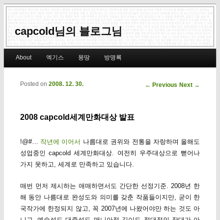
capcold님의 블로그님
Main menu
About
엑기스
몽땅
방명록
Skip to primary content
Skip to secondary content
Posted on
2008. 12. 30.
Post navigation
←
Previous
Next
→
2008 capcold세계만화대상 발표
!@#…
작년에 이어서
나름대로 권위와 전통을 자랑하며 올해도
성업중인 capcold 세계만화대상. 여전히 우주대상으로 뻗어나
가지 못하고, 세계로 만족하고 있습니다.
매번 먼저 제시하는 애매하면서도 간단한 선정기준. 2008년 한
해 동안 나름대로 완성도와 의미를 갖춘 작품들이지만, 굳이 한
국작가에 한정되지 않고, 꼭 2007년에 나왔어야만 하는 것도 아
니고, 예술성도 대중성도 매니아적 깊이도 절대적인 잣대가 아