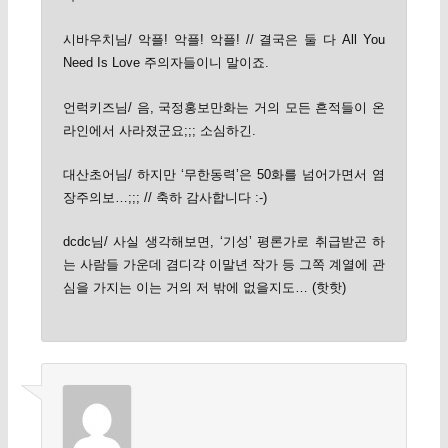
시바우치님/ 악플! 악플! 악플! // 결국은 둘 다 All You
Need Is Love 주의자들이니 말이죠.
언럭키즈님/ 음, 국정홍보만화는 거의 모든 흔적들이 온
라인에서 사라졌군요;;; 소심하긴.
대산초어님/ 하지만 ‘무한동력’은 50화를 넘어가면서 염
장주의보…;;; // 축하 감사합니다 :-)
dcdc님/ 사실 생각해보면, ‘기성’ 평론가로 취급받곤 하
는 사람들 가운데 겸디갹 이말년 작가 등 그쪽 계열에 관
심을 가지는 이는 거의 저 밖에 없을지도… (핫핫)