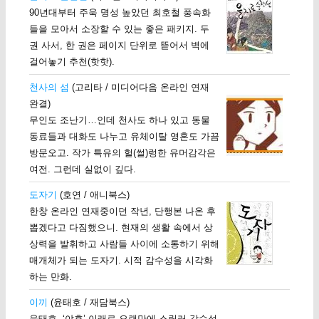
90년대부터 주욱 명성 높았던 최호철 풍속화
들을 모아서 소장할 수 있는 좋은 패키지. 두
권 사서, 한 권은 페이지 단위로 뜯어서 벽에
걸어놓기 추천(핫핫).
천사의 섬
(고리타 / 미디어다음 온라인 연재
완결)
무인도 조난기…인데 천사도 하나 있고 동물
동료들과 대화도 나누고 유체이탈 영혼도 가끔
방문오고. 작가 특유의 헐(썰)렁한 유머감각은
여전. 그런데 실없이 깊다.
도자기
(호연 / 애니북스)
한창 온라인 연재중이던 작년, 단행본 나온 후
뽑겠다고 다짐했으니. 현재의 생활 속에서 상
상력을 발휘하고 사람들 사이에 소통하기 위해
매개체가 되는 도자기. 시적 감수성을 시각화
하는 만화.
이끼
(윤태호 / 재담북스)
윤태호, ‘야후’ 이래로 오랜만에 스릴러 감수성