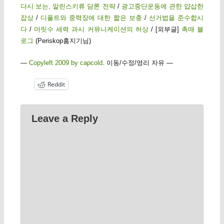
다시 보는, 알린스키류 담론 전략
/
광고중단운동에 관한 얍삽한
잡상
/
디폴트와 중력장에 대한 짧은 보충
/
선거법을 준수합시
다
/
머릿수 세력 과시 커뮤니케이션의 허상
/ [외부글]
촉매 블
로그
(Periskop홈지기님)
—
Copyleft 2009 by capcold
. 이동/수정/영리 자유 —
Reddit
Leave a Reply