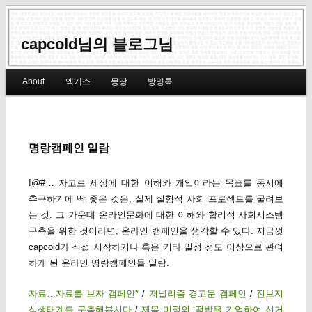
capcold님의 블로그님
Main menu
About
엑기스
몽땅
방명록
Skip to primary content
Skip to secondary content
명랑캠페인 일람
!@#… 자고로 세상에 대한 이해와 개입이라는 목표를 동시에
추구하기에 딱 좋은 것은, 실제 실험적 사회 프로젝트를 굴려보
는 것. 그 가운데 온라인문화에 대한 이해와 합리적 사회시스템
구축을 위한 것이라면, 온라인 캠페인을 생각할 수 있다. 지금껏
capcold가 직접 시작하거나 혹은 기타 일정 정도 이상으로 관여
하게 된 온라인 명랑캠페인들 일람.
자료…자료를 보자 캠페인*
/
저널리즘 경고문 캠페인
/
진보지
식생태계를 구축해봅시다
/
제목 미정의 ‘떡밥을 기억하여 선거