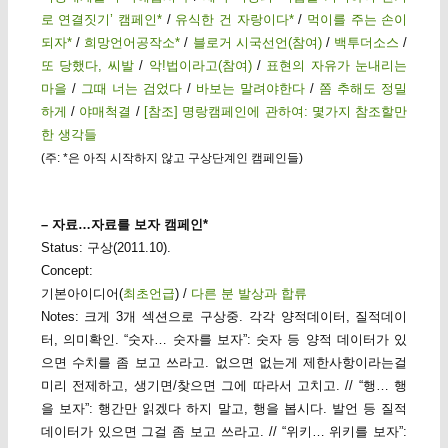
로 연결짓기’ 캠페인*
/
유식한 건 자랑이다*
/
먹이를 주는 손이
되자*
/
희망언어공작소*
/
블로거 시국선언(참여)
/
백투더소스
/
또 당했다, 씨발
/
악!법이라고(참여)
/
표현의 자유가 눈내리는
마을
/
그때 너는 검었다
/
바보는 말려야한다
/
쫌 추해도 정밀
하게
/
야매척결
/
[참조] 명랑캠페인에 관하여: 몇가지 참조할만
한 생각들
(주: *은 아직 시작하지 않고 구상단계인 캠페인들)
– 자료…자료를 보자 캠페인*
Status: 구상(2011.10).
Concept:
기본아이디어(
최초언급
) /
다른 분 발상과 합류
Notes: 크게 3개 섹션으로 구상중. 각각 양적데이터, 질적데이
터, 의미확인. “숫자… 숫자를 보자”: 숫자 등 양적 데이터가 있
으면 수치를 좀 보고 쓰라고. 없으면 없는게 제한사항이라는걸
미리 전제하고, 생기면/찾으면 그에 따라서 고치고. // “행… 행
을 보자”: 행간만 읽겠다 하지 말고, 행을 봅시다. 발언 등 질적
데이터가 있으면 그걸 좀 보고 쓰라고. // “위키… 위키를 보자”: