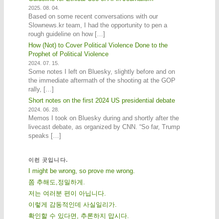
2025. 08. 04.
Based on some recent conversations with our
Slownews.kr team, I had the opportunity to pen a
rough guideline on how […]
How (Not) to Cover Political Violence Done to the
Prophet of Political Violence
2024. 07. 15.
Some notes I left on Bluesky, slightly before and on
the immediate aftermath of the shooting at the GOP
rally, […]
Short notes on the first 2024 US presidential debate
2024. 06. 28.
Memos I took on Bluesky during and shortly after the
livecast debate, as organized by CNN. “So far, Trump
speaks […]
이런 곳입니다.
I might be wrong, so prove me wrong.
쫌 추해도,정밀하게.
저는 여러분 편이 아닙니다.
이렇게 감동적인데 사실일리가.
확인할 수 있다면, 추론하지 맙시다.