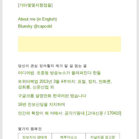
[
기
타
몇
몇
지
향
점
들
]
About me (in English)
Bluesky @capcold
당신이 관심 있어할지 제가 알 길 없는 글
미디어법: 조중동 방송뉴스가 울려퍼진다 한들
트위터백업 2013년 3월 4주까지: 표절, 정치, 만화론,
성희롱, 신문산업 외
구글크롬 설명만화 한국어판 떴습니다
16번 진보신당을 지지하며
인간의 확장이 뭐 어때서: 공각기동대 [고대신문 / 170410]
몇가지 캠페인
진보지식 생태계
백투더소스
저널리즘 경고문