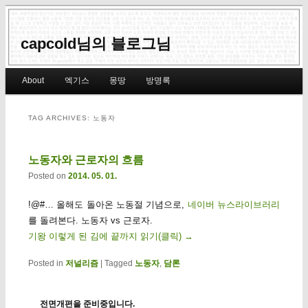
capcold님의 블로그님
Main menu
About
엑기스
몽땅
방명록
Skip to primary content
Skip to secondary content
TAG ARCHIVES:
노동자
노동자와 근로자의 흐름
Posted on
2014. 05. 01.
!@#… 올해도 돌아온 노동절 기념으로,
네이버 뉴스라이브러리
를 돌려본다. 노동자 vs 근로자.
기왕 이렇게 된 김에 끝까지 읽기(클릭)
→
Posted in
저널리즘
|
Tagged
노동자
,
담론
전면개편을 준비중입니다.