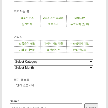
지지하는 곳
슬로우뉴스
2012 언론 총파업
MadCom
씽크카페
ㅍㅍㅅㅅ
두고보자 (창고)
관심사
소통층위 연결
데이터 저널리즘
뉴스생태계 개선
만화 종다양성
표현의자유
만화인노조
인기 포스트
...인기 없습니다
Search