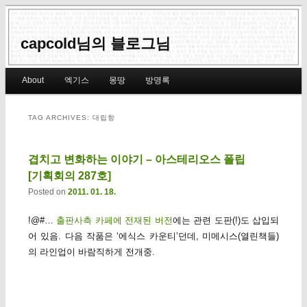
capcold님의 블로그님
Main menu
About
엑기스
몽땅
방명록
Skip to primary content
Skip to secondary content
TAG ARCHIVES:
대립항
겹치고 변화하는 이야기 – 아스테리오스 폴립
[기획회의 287호]
Posted on
2011. 01. 18.
!@#…
출판사측 카페에 전재된 버전
에는 관련 도판(!)도 삽입되
어 있음. 다음 작품은 ‘에식스 카운티’던데, 미메시스(열린책들)
의 라인업이 바람직하게 전개중.