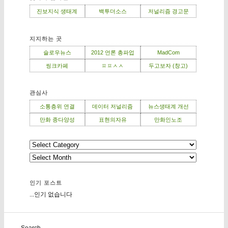
진보지식 생태계
백투더소스
저널리즘 경고문
지지하는 곳
슬로우뉴스
2012 언론 총파업
MadCom
씽크카페
ㅍㅍㅅㅅ
두고보자 (창고)
관심사
소통층위 연결
데이터 저널리즘
뉴스생태계 개선
만화 종다양성
표현의자유
만화인노조
인기 포스트
...인기 없습니다