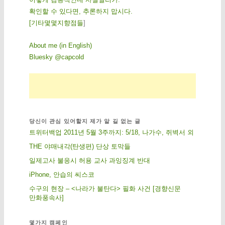
확인할 수 있다면, 추론하지 맙시다.
[
기
타
몇
몇
지
향
점
들
]
About me (in English)
Bluesky @capcold
당신이 관심 있어할지 제가 알 길 없는 글
트위터백업 2011년 5월 3주까지: 5/18, 나가수, 쥐벽서 외
THE 야매내각(탄생편) 단상 토막들
일제고사 불응시 허용 교사 과잉징계 반대
iPhone, 안습의 씨스코
수구의 현장 – <나라가 불탄다> 필화 사건 [경향신문
만화풍속사]
몇가지 캠페인