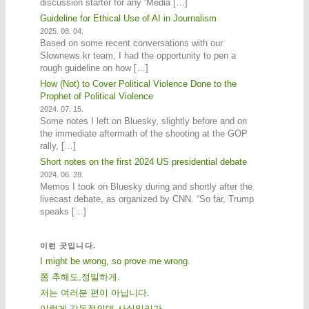
discussion starter for any ‘Media […]
Guideline for Ethical Use of AI in Journalism
2025. 08. 04.
Based on some recent conversations with our
Slownews.kr team, I had the opportunity to pen a
rough guideline on how […]
How (Not) to Cover Political Violence Done to the
Prophet of Political Violence
2024. 07. 15.
Some notes I left on Bluesky, slightly before and on
the immediate aftermath of the shooting at the GOP
rally, […]
Short notes on the first 2024 US presidential debate
2024. 06. 28.
Memos I took on Bluesky during and shortly after the
livecast debate, as organized by CNN. “So far, Trump
speaks […]
이런 곳입니다.
I might be wrong, so prove me wrong.
쫌 추해도,정밀하게.
저는 여러분 편이 아닙니다.
이렇게 감동적인데 사실일리가.