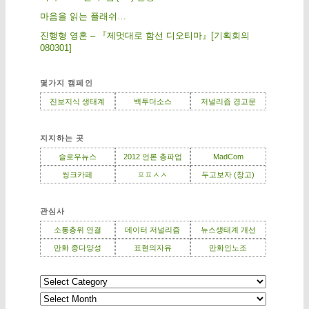
마음을 읽는 플래쉬…
진행형 영혼 – 『제멋대로 함선 디오티마』[기획회의
080301]
몇가지 캠페인
진보지식 생태계
백투더소스
저널리즘 경고문
지지하는 곳
슬로우뉴스
2012 언론 총파업
MadCom
씽크카페
ㅍㅍㅅㅅ
두고보자 (창고)
관심사
소통층위 연결
데이터 저널리즘
뉴스생태계 개선
만화 종다양성
표현의자유
만화인노조