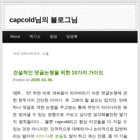
capcold님의 블로그님
Main menu
About
엑기스
몽땅
방명록
Skip to primary content
Skip to secondary content
TAG ARCHIVES:
리플
건설적인 댓글논쟁을 위한 10가지 가이드
Posted on
2009. 03. 06.
!@#… 앗! 하면 바로 개싸움이 되어버리기 쉬운 댓글논쟁에 관
한 한두가지 간단한 이야기. 꼭 그래야 할 필요는 없지만, 만에
하나 댓글로 격한 논쟁을 주고받는 통에 무언가 아이디어든 뭐
든 얻어낼 수 있는 방향으로 가보고 싶다면 생각해볼만한 몇가
지 원칙들이다… 물론 capcold라고 항상 이것들을 다 지킬 수
있는 것은 아니지만. 인격적으로 대해라거나 논리적으로 답변하
라는 말이야
이미 다른 분들
도 많이 하고 계신 만큼, 좀 더 기술