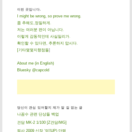
이런 곳입니다.
I might be wrong, so prove me wrong.
쫌 추해도,정밀하게.
저는 여러분 편이 아닙니다.
이렇게 감동적인데 사실일리가.
확인할 수 있다면, 추론하지 맙시다.
[
기
타
몇
몇
지
향
점
들
]
About me (in English)
Bluesky @capcold
당신이 관심 있어할지 제가 알 길 없는 글
나꼼수 관련 단상들 백업
건담 MK-2 1/100 [Z건담/MG]
픽사 2009 신작 ‘업'(UP) 단평