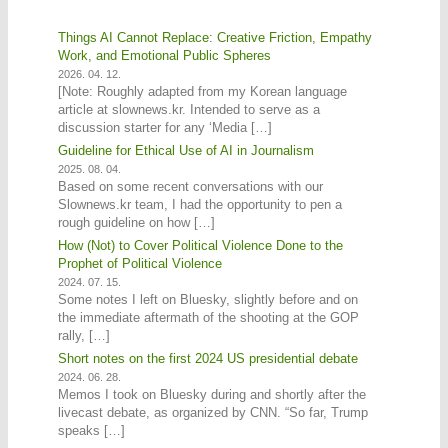
Things AI Cannot Replace: Creative Friction, Empathy
Work, and Emotional Public Spheres
2026. 04. 12.
[Note: Roughly adapted from my Korean language
article at slownews.kr. Intended to serve as a
discussion starter for any ‘Media […]
Guideline for Ethical Use of AI in Journalism
2025. 08. 04.
Based on some recent conversations with our
Slownews.kr team, I had the opportunity to pen a
rough guideline on how […]
How (Not) to Cover Political Violence Done to the
Prophet of Political Violence
2024. 07. 15.
Some notes I left on Bluesky, slightly before and on
the immediate aftermath of the shooting at the GOP
rally, […]
Short notes on the first 2024 US presidential debate
2024. 06. 28.
Memos I took on Bluesky during and shortly after the
livecast debate, as organized by CNN. “So far, Trump
speaks […]