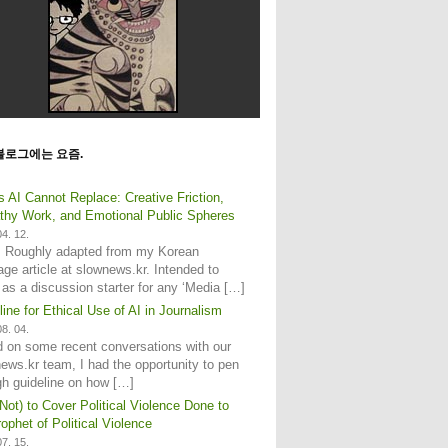
블로그에는 요즘.
s AI Cannot Replace: Creative Friction,
hy Work, and Emotional Public Spheres
4. 12.
: Roughly adapted from my Korean
age article at slownews.kr. Intended to
 as a discussion starter for any ‘Media […]
line for Ethical Use of AI in Journalism
8. 04.
 on some recent conversations with our
ews.kr team, I had the opportunity to pen
gh guideline on how […]
Not) to Cover Political Violence Done to
ophet of Political Violence
7. 15.