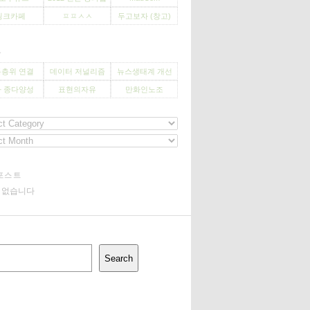
씽크카페
ㅍㅍㅅㅅ
두고보자 (창고)
사
층위 연결
데이터 저널리즘
뉴스생태계 개선
 종다양성
표현의자유
만화인노조
포스트
기 없습니다
Search