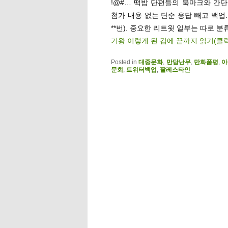
!@#… 떡밥 단편들의 북마크와 간단멘
첨가 내용 없는 단순 응답 빼고 백업
**번). 중요한 리트윗 일부는 따로 분류
기왕 이렇게 된 김에 끝까지 읽기(클
Posted in
대중문화
,
만담난무
,
만화품평
,
아
문회
,
트위터백업
,
팔레스타인