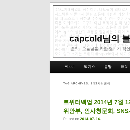
capcold님의
!@#… 오늘날을 위한 몇가지 격언
Main menu
About
엑기스
몽땅
매체
Skip to primary content
Skip to secondary content
TAG ARCHIVES:
SNS사회변혁
트위터백업 2014년 7월 
위안부, 인사청문회, SN
Posted on
2014. 07. 14.