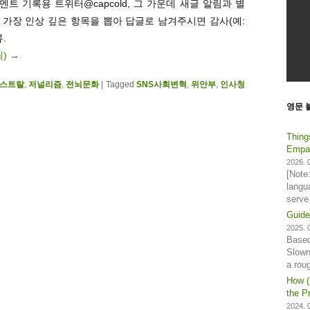
트 기록용 트위터@capcold, 그 가운데 새글 알림과 별
. 가장 인상 깊은 항목을 뽑아 답글로 남겨주시면 감사(예:
.
릭)
→
스트랄
,
저널리즘
,
전뇌문화
|
Tagged
SNS사회변혁
,
위안부
,
인사청
영문 
Thing
Empat
2026. 0
[Note
langu
serve
Guide
2025. 0
Based
Slown
a rou
How (
the Pr
2024. 0