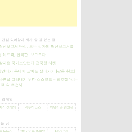
 관심 있어할지 제가 알 길 없는 글
 혁신보고서 단상: 모두 각자의 혁신보고서를
 헤드윅, 한국판. 보고오다.
잘지은 국가보안법과 천국행 티켓
인마가 동네에 살아도 살아가기 [팝툰 44호]
사연을 그려내기 위한 소스코드 – 최호철 ‘걷는
 [책 속 추천사]
 캠페인
지식 생태계
백투더소스
저널리즘 경고문
는 곳
로우뉴스
2012 언론 총파업
MadCom