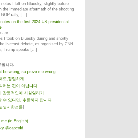
notes I left on Bluesky, slightly before
n the immediate aftermath of the shooting
e GOP rally, […]
 notes on the first 2024 US presidential
e
6. 28.
 I took on Bluesky during and shortly
 the livecast debate, as organized by CNN.
ar, Trump speaks […]
곳입니다.
ht be wrong, so prove me wrong.
해도,정밀하게.
여러분 편이 아닙니다.
 감동적인데 사실일리가.
 수 있다면, 추론하지 맙시다.
몇
몇
지
향
점
들
]
 me (in English)
sky @capcold