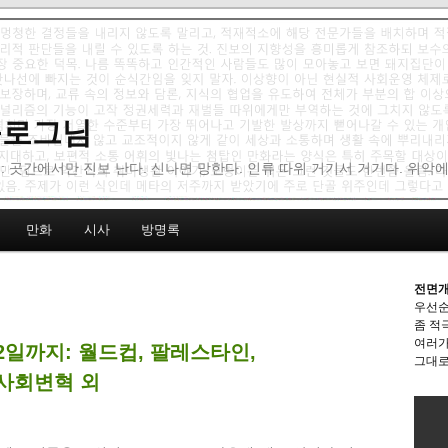
 블로그님
: 곳간에서만 진보 난다. 신나면 망한다. 인류 따위 거기서 거기다. 위악
만화
시사
방명록
전면개
우선순
좀 적
여러가
12일까지: 월드컵, 팔레스타인,
그대로
S사회변혁 외