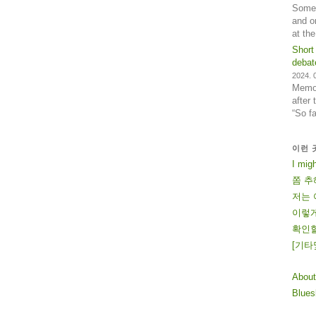
Some 
and o
at th
Short
debat
2024. 0
Memos
after
“So f
이런 
I mig
쫌 추
저는 
이렇게
확인할
[
기
타
About
Blue