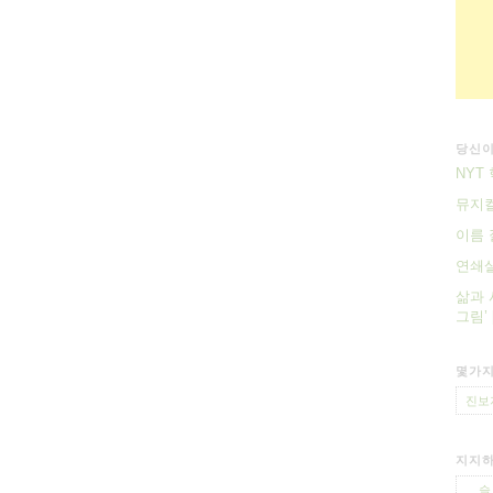
당신이
NYT
뮤지컬
이름 
연쇄살
삶과 
그림’
몇가지
진보
지지하
슬