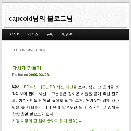
capcold님의 블로그님
Main menu
About
엑기스
몽땅
방명록
Skip to primary content
Skip to secondary content
TAG ARCHIVES:
체포
닥치게 만들기
Posted on
2009. 03. 28.
!@#…
PD수첩 이춘근PD 체포 사건
을 보며, 잠깐 그 함의를 생
각해보데 된다. 사실… 그분들은 잡아온 이들을 굳이 족칠 필요
도, 항복선언을 받아낼 필요도 없다. 그저, 어렴풋한 명제 하나
만을 뭇 사람들의 뇌리 속에 남겨두면 된다. 심지어 그 명제는
항상 참일 필요조차 없다.
기왕 이렇게 된 김에 끝까지 읽기(클릭)
→