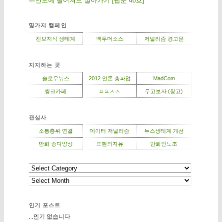
무인도에 떨어져도 살아가기 [팝툰 46호]
몇가지 캠페인
진보지식 생태계
백투더소스
저널리즘 경고문
지지하는 곳
슬로우뉴스
2012 언론 총파업
MadCom
씽크카페
ㅍㅍㅅㅅ
두고보자 (창고)
관심사
소통층위 연결
데이터 저널리즘
뉴스생태계 개선
만화 종다양성
표현의자유
만화인노조
인기 포스트
...인기 없습니다