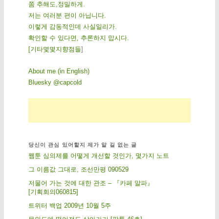
쫌 추해도,정밀하게.
저는 여러분 편이 아닙니다.
이렇게 감동적인데 사실일리가.
확인할 수 있다면, 추론하지 맙시다.
[
기
타
몇
몇
지
향
점
들
]
About me (in English)
Bluesky @capcold
당신이 관심 있어할지 제가 알 길 없는 글
웹툰 심의제를 어떻게 개선할 것인가, 몇가지 노트
그 이름값 그대로, 조선만평 090529
저물어 가는 것에 대한 관조 – 『카페 알파』
[기획회의060815]
트위터 백업 2009년 10월 5주