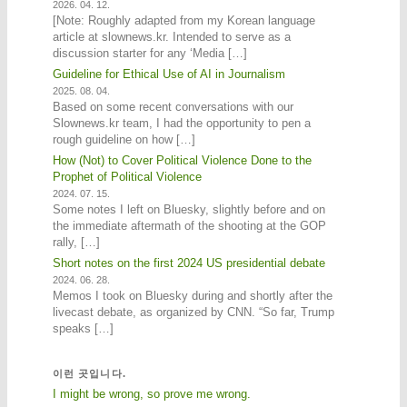
2026. 04. 12.
[Note: Roughly adapted from my Korean language
article at slownews.kr. Intended to serve as a
discussion starter for any ‘Media […]
Guideline for Ethical Use of AI in Journalism
2025. 08. 04.
Based on some recent conversations with our
Slownews.kr team, I had the opportunity to pen a
rough guideline on how […]
How (Not) to Cover Political Violence Done to the
Prophet of Political Violence
2024. 07. 15.
Some notes I left on Bluesky, slightly before and on
the immediate aftermath of the shooting at the GOP
rally, […]
Short notes on the first 2024 US presidential debate
2024. 06. 28.
Memos I took on Bluesky during and shortly after the
livecast debate, as organized by CNN. “So far, Trump
speaks […]
이런 곳입니다.
I might be wrong, so prove me wrong.