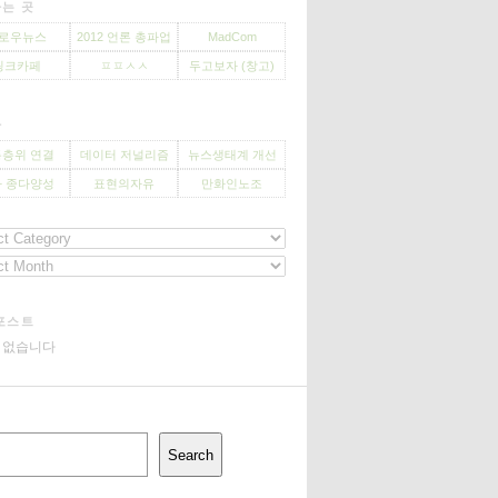
는 곳
로우뉴스
2012 언론 총파업
MadCom
씽크카페
ㅍㅍㅅㅅ
두고보자 (창고)
사
층위 연결
데이터 저널리즘
뉴스생태계 개선
 종다양성
표현의자유
만화인노조
포스트
기 없습니다
Search