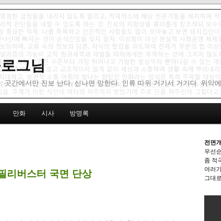
 블로그님
: 곳간에서만 진보 난다. 신나면 망한다. 인류 따위 거기서 거기다. 위악
만화
시사
방명록
전면개
우선순
좀 적
여러가
 필리버스터 국면 단상
그대로