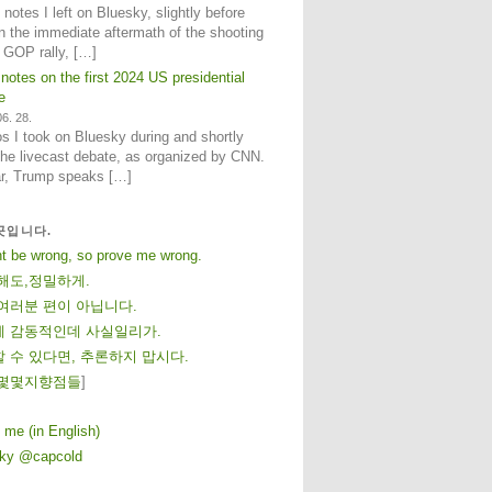
notes I left on Bluesky, slightly before
n the immediate aftermath of the shooting
e GOP rally, […]
 notes on the first 2024 US presidential
e
6. 28.
 I took on Bluesky during and shortly
 the livecast debate, as organized by CNN.
ar, Trump speaks […]
곳입니다.
ht be wrong, so prove me wrong.
해도,정밀하게.
여러분 편이 아닙니다.
 감동적인데 사실일리가.
 수 있다면, 추론하지 맙시다.
몇
몇
지
향
점
들
]
 me (in English)
sky @capcold