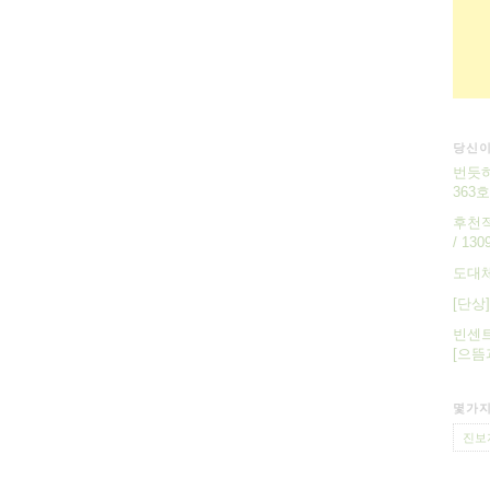
당신이
번듯하
363호
후천적
/ 130
도대체
[단상
빈센트
[으뜸과
몇가지
진보