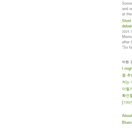
Some 
and o
at th
Short
debat
2024. 0
Memos
after
“So f
이런 
I mig
쫌 추
저는 
이렇게
확인할
[
기
타
About
Blue