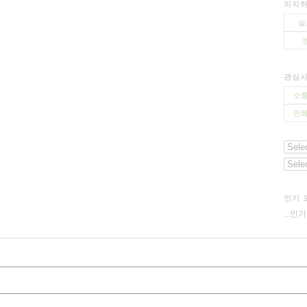
지지하
슬
관심
소통
만화
인기 
...인