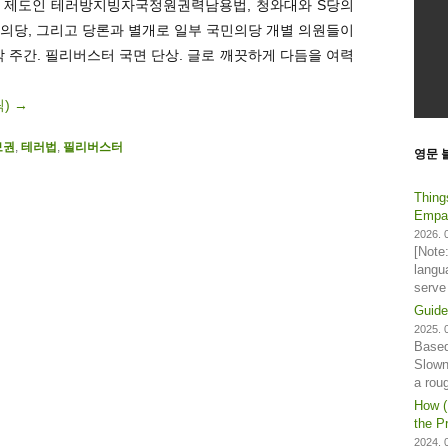
화 제도인 테러방지빙자국정원권력남용법, 청와대와 S당의
의당, 그리고 당론과 별개로 일부 국민의당 개별 의원들이
 주간. 필리버스터 국면 단상. 글로 깨끗하게 다듬을 여력
릭)
→
보권
,
테러법
,
필리버스터
영문 
Thing
Empat
2026. 0
[Note
langu
serve
Guide
2025. 0
Based
Slown
a rou
How (
the Pr
2024. 0