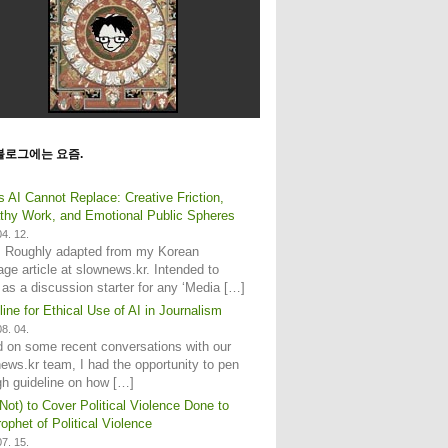
블로그에는 요즘.
s AI Cannot Replace: Creative Friction,
hy Work, and Emotional Public Spheres
4. 12.
: Roughly adapted from my Korean
age article at slownews.kr. Intended to
 as a discussion starter for any ‘Media […]
line for Ethical Use of AI in Journalism
8. 04.
 on some recent conversations with our
ews.kr team, I had the opportunity to pen
gh guideline on how […]
Not) to Cover Political Violence Done to
ophet of Political Violence
7. 15.