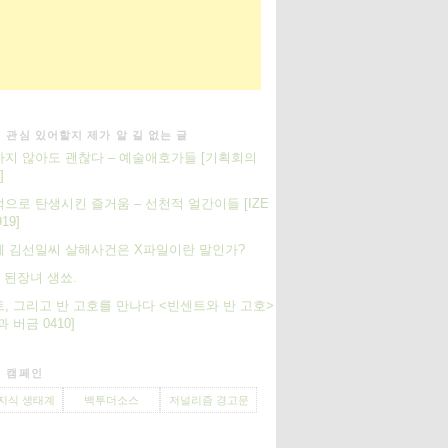
 관심 있어할지 제가 알 길 없는 글
지 않아도 괜찮다 – 예술애호가들 [기획회의
]
으로 탄생시킨 즐거움 – 선천적 얼간이들 [IZE
919]
 김선일씨 살해사건은 X파일이란 말인가?
] 된장녀 생쑈.
, 그리고 반 고호를 만나다 <빈센트와 반 고호>
 버금 0410]
 캠페인
지식 생태계
백투더소스
저널리즘 경고문