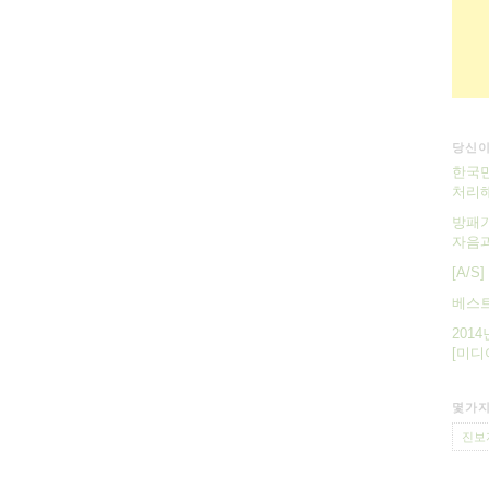
당신이
한국만
처리해
방패가
자음과
[A/
베스트
201
[미디
몇가지
진보