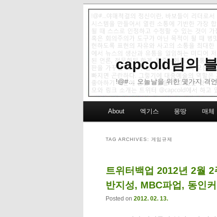
capcold님의
!@#… 오늘날을 위한 몇가지 격언
Main menu
About
엑기스
몽땅
매체
Skip to primary content
Skip to secondary content
TAG ARCHIVES:
게임규제
트위터백업 2012년 2월 
반지성, MBC파업, 동인
Posted on
2012. 02. 13.