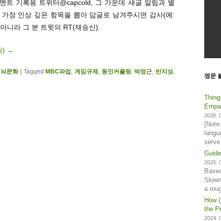
트 기록용 트위터@capcold, 그 가운데 새글 알림과 별
. 가장 인상 깊은 항목을 뽑아 답글로 남겨주시면 감사(예:
 아니라 그 분 트윗의 RT(재송신).
릭)
→
전뇌문화
|
Tagged
MBC파업
,
게임규제
,
동인커플링
,
박정근
,
반지성
,
영문 
Thing
Empat
2026. 0
[Note
langu
serve
Guide
2025. 0
Based
Slown
a rou
How (
the Pr
2024. 0