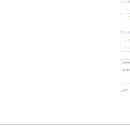
지지하
슬
관심
소통
만화
인기 
...인