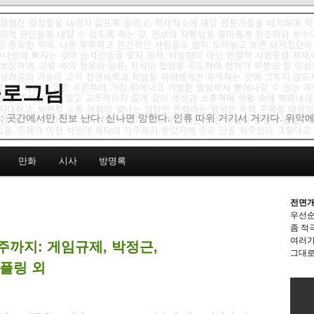
 블로그님
: 곳간에서만 진보 난다. 신나면 망한다. 인류 따위 거기서 거기다. 위악
만화
시사
방명록
전면개
우선순
좀 적
여러가
2주까지: 게임규제, 박정근,
그대로
커플링 외