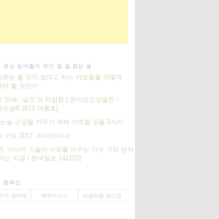
 관심 있어할지 제가 알 길 없는 글
화는 볼 것이 없다고 하는 바보들을 어떻게
야 할 것인가
 민폐: ‘실드’의 허망함 [ 온라인진상열전 /
모음R 2012 여름호]
S] 논술 근성을 키우기 위해 기억할 것들 5가지.
 오브 2017: 미디어/시사
4년, 미디어 기술이 사회를 바꾸는 다섯 가지 방식
어는 지금 / 한국일보 141222]
 캠페인
지식 생태계
백투더소스
저널리즘 경고문