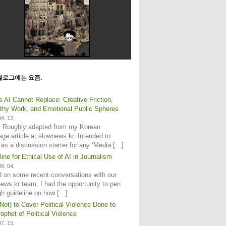
블로그에는 요즘.
s AI Cannot Replace: Creative Friction,
hy Work, and Emotional Public Spheres
4. 12.
: Roughly adapted from my Korean
age article at slownews.kr. Intended to
 as a discussion starter for any ‘Media […]
line for Ethical Use of AI in Journalism
8. 04.
 on some recent conversations with our
ews.kr team, I had the opportunity to pen
gh guideline on how […]
Not) to Cover Political Violence Done to
ophet of Political Violence
7. 15.