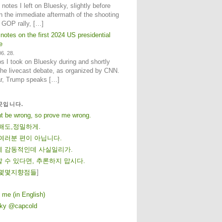
notes I left on Bluesky, slightly before
n the immediate aftermath of the shooting
e GOP rally, […]
 notes on the first 2024 US presidential
e
6. 28.
 I took on Bluesky during and shortly
 the livecast debate, as organized by CNN.
ar, Trump speaks […]
곳입니다.
ht be wrong, so prove me wrong.
해도,정밀하게.
여러분 편이 아닙니다.
 감동적인데 사실일리가.
 수 있다면, 추론하지 맙시다.
몇
몇
지
향
점
들
]
 me (in English)
sky @capcold