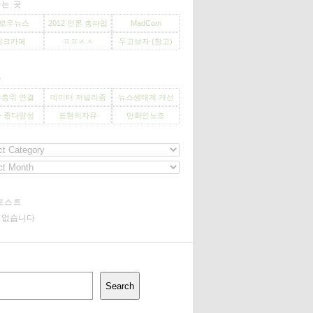
는 곳
로우뉴스
2012 언론 총파업
MadCom
씽크카페
ㅍㅍㅅㅅ
두고보자 (창고)
사
층위 연결
데이터 저널리즘
뉴스생태계 개선
 종다양성
표현의자유
만화인노조
포스트
기 없습니다
Search