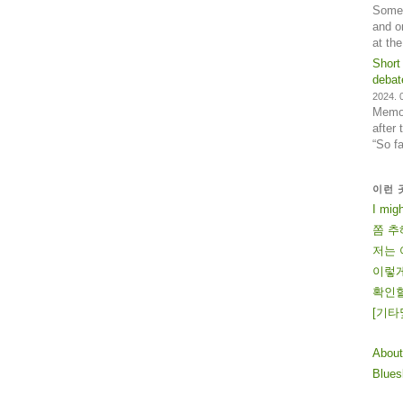
Some 
and o
at th
Short
debat
2024. 0
Memos
after
“So f
이런 
I mig
쫌 추
저는 
이렇게
확인할
[
기
타
About
Blue