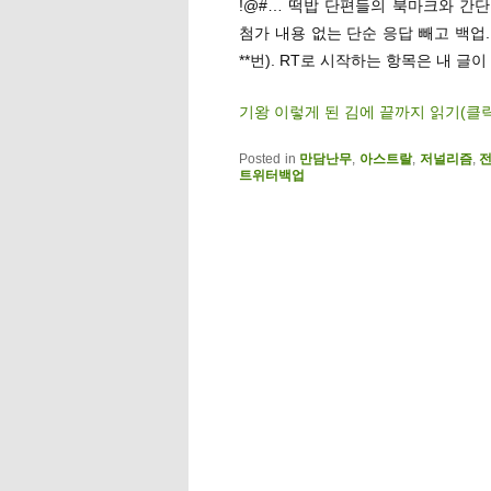
!@#… 떡밥 단편들의 북마크와 간단멘
첨가 내용 없는 단순 응답 빼고 백업
**번). RT로 시작하는 항목은 내 글이
기왕 이렇게 된 김에 끝까지 읽기(클
Posted in
만담난무
,
아스트랄
,
저널리즘
,
트위터백업