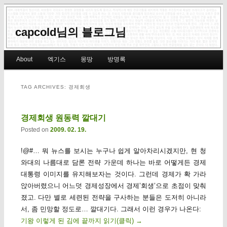
capcold님의 블로그님
Main menu
About
엑기스
몽땅
방명록
Skip to primary content
Skip to secondary content
TAG ARCHIVES:
경제회생
경제회생 원동력 깔대기
Posted on
2009. 02. 19.
!@#… 뭐 뉴스를 보시는 누구나 쉽게 알아차리시겠지만, 현 청
와대의 나름대로 담론 전략 가운데 하나는 바로 어떻게든 경제
대통령 이미지를 유지해보자는 것이다. 그런데 경제가 확 가라
앉아버렸으니 어느덧 경제성장에서 경제’회생’으로 초점이 맞춰
졌고. 다만 별로 세련된 전략을 구사하는 분들은 도저히 아니라
서, 좀 민망할 정도로… 깔대기다. 그래서 이런 경우가 나온다:
기왕 이렇게 된 김에 끝까지 읽기(클릭)
→