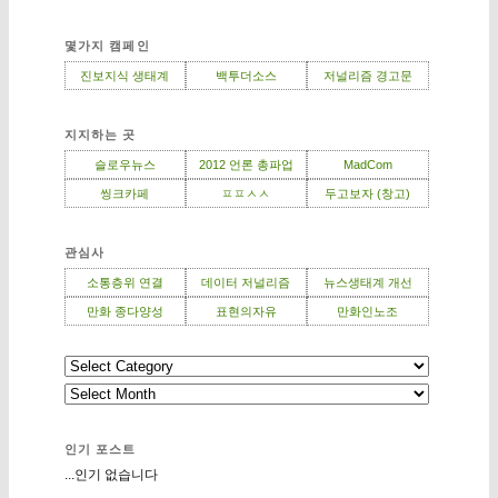
몇가지 캠페인
진보지식 생태계
백투더소스
저널리즘 경고문
지지하는 곳
슬로우뉴스
2012 언론 총파업
MadCom
씽크카페
ㅍㅍㅅㅅ
두고보자 (창고)
관심사
소통층위 연결
데이터 저널리즘
뉴스생태계 개선
만화 종다양성
표현의자유
만화인노조
인기 포스트
...인기 없습니다