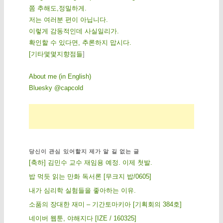
쫌 추해도,정밀하게.
저는 여러분 편이 아닙니다.
이렇게 감동적인데 사실일리가.
확인할 수 있다면, 추론하지 맙시다.
[
기
타
몇
몇
지
향
점
들
]
About me (in English)
Bluesky @capcold
당신이 관심 있어할지 제가 알 길 없는 글
[축하] 김민수 교수 재임용 예정. 이제 첫발.
밥 먹듯 읽는 만화 독서론 [무크지 밥/0605]
내가 심리학 실험들을 좋아하는 이유.
소품의 장대한 재미 – 기간토마키아 [기획회의 384호]
네이버 웹툰, 야해지다 [IZE / 160325]