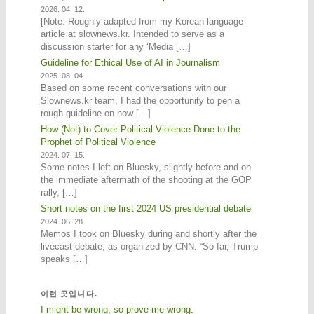
2026. 04. 12.
[Note: Roughly adapted from my Korean language
article at slownews.kr. Intended to serve as a
discussion starter for any ‘Media […]
Guideline for Ethical Use of AI in Journalism
2025. 08. 04.
Based on some recent conversations with our
Slownews.kr team, I had the opportunity to pen a
rough guideline on how […]
How (Not) to Cover Political Violence Done to the
Prophet of Political Violence
2024. 07. 15.
Some notes I left on Bluesky, slightly before and on
the immediate aftermath of the shooting at the GOP
rally, […]
Short notes on the first 2024 US presidential debate
2024. 06. 28.
Memos I took on Bluesky during and shortly after the
livecast debate, as organized by CNN. “So far, Trump
speaks […]
이런 곳입니다.
I might be wrong, so prove me wrong.