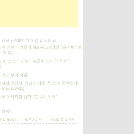
 관심 있어할지 제가 알 길 없는 글
화 젊은 작가들의 새로운 도전 [한국문학번역원
 09여름]
다, 감성의 관찰 – 달콤한 인생 [기획회의
]
의 현대상식 시험
지법 공방전, 종교는 거들 뿐 [만화 톺아보기/
오늘 130421]
파크 제작진 신작: “팀 아메리카”
 캠페인
지식 생태계
백투더소스
저널리즘 경고문