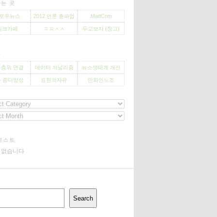
는 곳
로우뉴스
2012 언론 총파업
MadCom
씽크카페
ㅍㅍㅅㅅ
두고보자 (창고)
사
층위 연결
데이터 저널리즘
뉴스생태계 개선
 종다양성
표현의자유
만화인노조
포스트
기 없습니다
Search