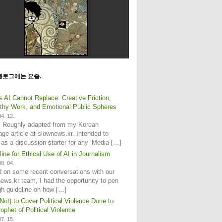
블로그에는 요즘.
s AI Cannot Replace: Creative Friction,
hy Work, and Emotional Public Spheres
4. 12.
: Roughly adapted from my Korean
age article at slownews.kr. Intended to
 as a discussion starter for any ‘Media […]
line for Ethical Use of AI in Journalism
8. 04.
 on some recent conversations with our
ews.kr team, I had the opportunity to pen
gh guideline on how […]
Not) to Cover Political Violence Done to
ophet of Political Violence
7. 15.