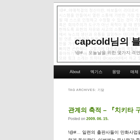
capcold님의
!@#… 오늘날을 위한 몇가지 격언
Main menu
About
엑기스
몽땅
매체
Skip to primary content
Skip to secondary content
TAG ARCHIVES:
기담
관계의 축적 – 『치키타 구
Posted on
2009. 06. 15.
!@#… 일련의 출판사들이 만화사업
렇게 돌아왔다. 이번에는 무사완간 좀