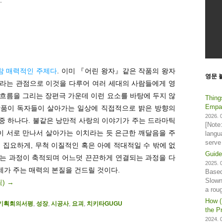
참 매력적인 주제다
. 이미 『어린 왕자』같은 작품의 왕자
영문 
라는 관점으로 이것을 다루어 여러 세대의 사람들에게 영
큰 흐름을 그리는 장편극 가운데 이런 요소를 바탕에 두지 않
Thing
Empat
 작품이 독자들이 살아가는 일상에 직접적으로 밝은 방향의
2026. 0
 중 하나다. 불같은 낭만적 사랑의 이야기가 주는 드라마틱
[Note
이 서로 만나서 살아가는 이치라는 듯 은근한 깨달음을 주
langu
serve
더 집요하게, 무척 이질적인 혹은 아예 적대적일 수 밖에 없
Guide
는 과정이 축적되며 어느덧 끈끈하게 연결되는 과정을 다
2025. 0
주제가 주는 매력의 본질을 건드릴 것이다.
Based
Slown
릭)
→
a rou
How (
기획회의서평
,
성장
,
시공사
,
요괴
,
치키타GUGU
the Pr
2024. 0