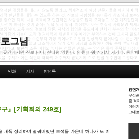
 블로그님
: 곳간에서만 진보 난다. 신나면 망한다. 인류 따위 거기서 거기다. 위악
만화
시사
방명록
전면개
우선순
좀 적
여러가
구』[기획회의 249호]
그대로
을 대폭 정리하며 떨궈버렸던 보석들 가운데 하나가 또 이
.