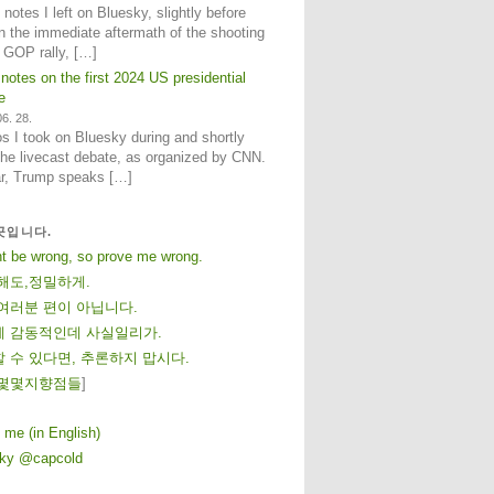
notes I left on Bluesky, slightly before
n the immediate aftermath of the shooting
e GOP rally, […]
 notes on the first 2024 US presidential
e
6. 28.
 I took on Bluesky during and shortly
 the livecast debate, as organized by CNN.
ar, Trump speaks […]
곳입니다.
ht be wrong, so prove me wrong.
해도,정밀하게.
여러분 편이 아닙니다.
 감동적인데 사실일리가.
 수 있다면, 추론하지 맙시다.
몇
몇
지
향
점
들
]
 me (in English)
sky @capcold