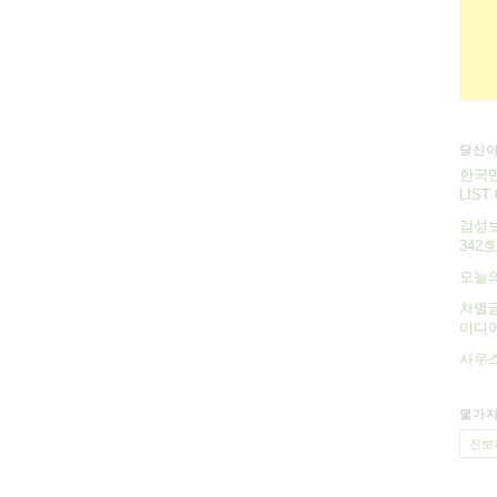
당신이
한국만
LIST
감성보
342호
오늘
차별금
미디어
사우스
몇가지
진보