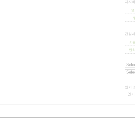
지지하
슬
관심
소통
만화
인기 
...인