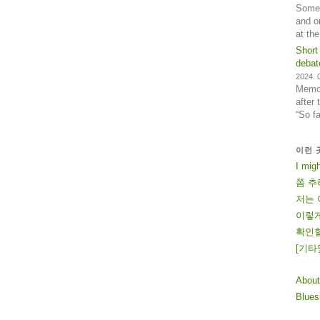
Some 
and o
at th
Short
debat
2024. 0
Memos
after
“So f
이런 
I mig
쫌 추
저는 
이렇게
확인할
[
기
타
About
Blue