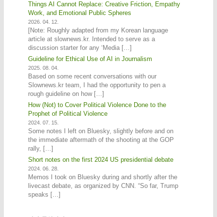
Things AI Cannot Replace: Creative Friction, Empathy
Work, and Emotional Public Spheres
2026. 04. 12.
[Note: Roughly adapted from my Korean language
article at slownews.kr. Intended to serve as a
discussion starter for any ‘Media […]
Guideline for Ethical Use of AI in Journalism
2025. 08. 04.
Based on some recent conversations with our
Slownews.kr team, I had the opportunity to pen a
rough guideline on how […]
How (Not) to Cover Political Violence Done to the
Prophet of Political Violence
2024. 07. 15.
Some notes I left on Bluesky, slightly before and on
the immediate aftermath of the shooting at the GOP
rally, […]
Short notes on the first 2024 US presidential debate
2024. 06. 28.
Memos I took on Bluesky during and shortly after the
livecast debate, as organized by CNN. “So far, Trump
speaks […]