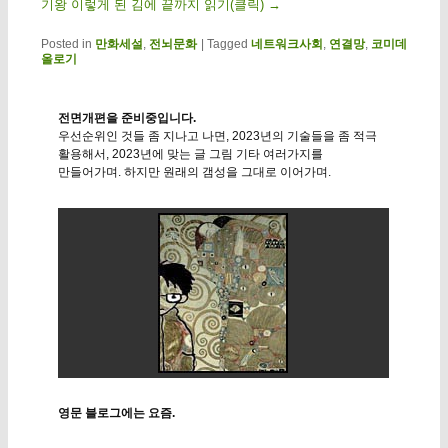
기왕 이렇게 된 김에 끝까지 읽기(클릭)
→
Posted in
만화세설
,
전뇌문화
|
Tagged
네트워크사회
,
연결망
,
코미데
올로기
전면개편을 준비중입니다.
우선순위인 것들 좀 지나고 나면, 2023년의 기술들을 좀 적극
활용해서, 2023년에 맞는 글 그림 기타 여러가지를
만들어가며. 하지만 원래의 갬성을 그대로 이어가며.
영문 블로그에는 요즘.