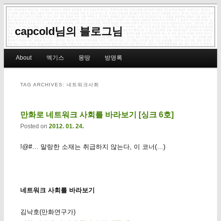
capcold님의 블로그님
Main menu
About
엑기스
몽땅
방명록
Skip to primary content
Skip to secondary content
TAG ARCHIVES:
네트워크사회
만화로 네트워크 사회를 바라보기 [싱크 6호]
Posted on
2012. 01. 24.
!@#… 말랑한 소재는 취급하지 않는다, 이 코너(…)
네트워크 사회를 바라보기
김낙호(만화연구가)