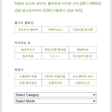
허핑턴 포스트 코리아, 월마트와 아이폰 사이 [IZE / 140312]
건담 딥스트라이커 1/220 [기동전사 건담/ 레진]
몇가지 캠페인
진보지식 생태계
백투더소스
저널리즘 경고문
지지하는 곳
슬로우뉴스
2012 언론 총파업
MadCom
씽크카페
ㅍㅍㅅㅅ
두고보자 (창고)
관심사
소통층위 연결
데이터 저널리즘
뉴스생태계 개선
만화 종다양성
표현의자유
만화인노조