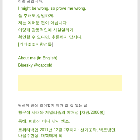
이런 곳입니다.
I might be wrong, so prove me wrong.
쫌 추해도,정밀하게.
저는 여러분 편이 아닙니다.
이렇게 감동적인데 사실일리가.
확인할 수 있다면, 추론하지 맙시다.
[
기
타
몇
몇
지
향
점
들
]
About me (in English)
Bluesky @capcold
당신이 관심 있어할지 제가 알 길 없는 글
황우석 사태와 저널리즘의 야매성 [차원/2006봄]
동해, 평화의 바다 낚시 쌩쑈.
트위터백업 2011년 12월 2주까지: 선거조작, 백토냉면,
나꼼수현상, 대학매체 외