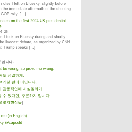
notes I left on Bluesky, slightly before
n the immediate aftermath of the shooting
e GOP rally, […]
 notes on the first 2024 US presidential
e
6. 28.
 I took on Bluesky during and shortly
 the livecast debate, as organized by CNN.
ar, Trump speaks […]
곳입니다.
ht be wrong, so prove me wrong.
해도,정밀하게.
여러분 편이 아닙니다.
 감동적인데 사실일리가.
 수 있다면, 추론하지 맙시다.
몇
몇
지
향
점
들
]
 me (in English)
sky @capcold