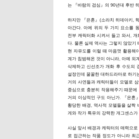
는 『바람의 검심』의 90년대 후반 히
하지만 『은혼』(소라치 히데아키, 학
아간다. 아에 위의 두 가지 요소를
전부 캐릭터화 시켜서 들고 와서, 개
다. 물론 실제 역사는 그렇지 않았기
현 자유도를 이럴 때 마음껏 활용해야
계가 침범해온 것이 아니라, 아예 외
삭제하고 신선조가 개화 후 수도의 
설정인데 꿀꿀한 대하드라마로 하기는 
거의 사연들과 캐릭터들이 모델로 삼
중심으로 충분히 작용해주기 때문에 언
거의 이상적인 구도 아닌가. 『은혼』
황당한 배경, 역사적 모델들을 살짝 
게와 작가 특유의 강력한 개그센스가 
사실 앞서 배경과 캐릭터의 매력으로 
로 접근하는 작품 정도가 아니라 최