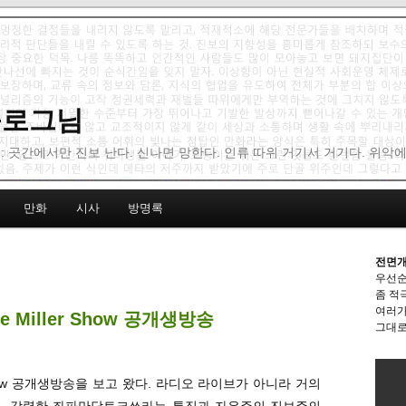
 블로그님
: 곳간에서만 진보 난다. 신나면 망한다. 인류 따위 거기서 거기다. 위악
만화
시사
방명록
전면개
우선순
좀 적
여러가
 Miller Show 공개생방송
그대로
er Show 공개생방송을 보고 왔다. 라디오 라이브가 아니라 거의
기. 강력한 좌파만담토크쑈라는 특징과 자유주의-진보주의