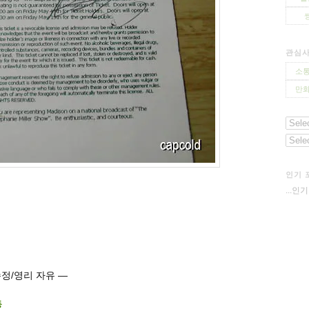
관심
소통
만화
인기 
...인
이동/수정/영리 자유 —
동