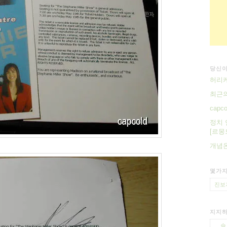
당신이
허리
최근의
capc
정치 
[르몽
개념온
몇가지
진보
지지하
슬