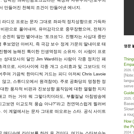
서 만들어진 천혜의 조건이 만들어낸 에너지.
 이 라디오 프로는 문자 그대로 좌파적 정치성향으로 가득하
와 비판으로 풀어내며, 유머감각으로 중무장했으며, 전체가
 순전히 말만 뱉어내는 ‘토크쑈’다. 진행자는 사십대 중반
령 후보였던 아버지, 즉 극강 보수 정계 가문의 딸내미로 태
영문 
송 진행에 능해진 특이한 인생역정의 소유자. 이 사람이 프로
 성대모사의 달인 Jim Ward라는 사람이 각종 정치인 패
Thing
Empat
초격으로, 사이사이에 각종 개그 소리효과 및 그보다도 더
2026. 0
 가끔씩 한마디씩 거드는 피디 아저씨 Chris Lavoie
[Note
langu
 않고, 스튜디오에서 원격참여). 주로 공화당의 멍청한 정
serve
 대한 풍자적 비판과 진보성향 움직임에 대한 열렬한 지지
Guide
내고 까는 거야 뭐 그렇다치더라도, 부활절날 아침방송에
2025. 0
Based
지고보면 이교도적 풍습 아냐?”라고 천연덕스럽게 찔러버
Slown
. 이 계열에서는 문자 그대로 떠오르는 스타. 공식 사이트
a rou
How (
the Pr
2024. 0
이곳 매디슨에 라이브를 하러 온 것이다. 여기는 스타보수논