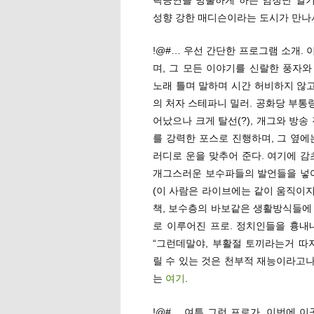
성향 강한 매디슨이라는 도시가 만나
!@#… 우선 간단한 프로그램 소개.
며, 그 모든 이야기를 신랄한 풍자
노래 틀며 말하며 시간 허비하지 않고
의 처자 스테파니 밀러. 공화당 부통
어났으나 크게 탈선(?), 개그와 방
를 강력한 포스로 진행하며, 그 옆에는
러디로 운을 맞추어 준다. 여기에 감
개그스러운 보수파들의 발언들을 넣어주며
(이 사람은 라이브에는 같이 움직이지
책, 보수층의 바보같은 생활방식들에
로 이루어진 프로. 정치인들을 흉내
“그런데말야, 부활절 토끼라는거 따
릴 수 있는 것은 천부적 재능이라고나
는
여기
.
!@#… 여튼 그런 프로가, 이번에 