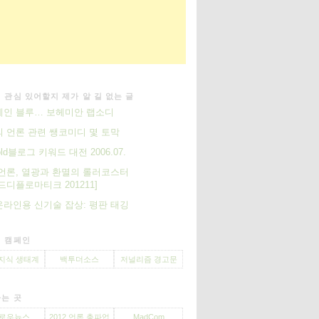
 관심 있어할지 제가 알 길 없는 글
케인 블루… 보헤미안 랩소디
 언론 관련 쌩코미디 몇 토막
old블로그 키워드 대전 2006.07.
언론, 열광과 환멸의 롤러코스터
드디플로마티크 201211]
라인용 신기술 잡상: 평판 태깅
 캠페인
지식 생태계
백투더소스
저널리즘 경고문
는 곳
로우뉴스
2012 언론 총파업
MadCom