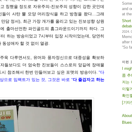
Some 
자식들이라고 칭했을 정도로 자유주의-진보주의 성향이 강한 곳인데
and o
민들이 사탄 뿔 모양 머리장식을 하고 방청을 왔다…그래
at th
Short
 만담 정서), 최근 가장 개가를 올리고 있는 진보성향 상원
debat
선에 출마선언한 파인골드의 홈그라운드이기까지 하다. 그
2024. 0
부터 하는 방송이었고 7시부터 입장 시작이었는데, 당연히
Memos
after
 동성애자 할 것 없이 열광.
“So f
 주욱 다루면서도, 유머와 풍자정신으로 대중성을 확보하
이런 
주의자들보다도 더 엄숙한 진보들이 스스로의 앞길에 장애물
I mig
반드시 참조해서 한번 만들어보고 싶은 포맷의 방송이다.
“다
쫌 추
상으로 임팩트가 있는 것, 그것은 바로 “
다 즐겁자고 하는
저는 
이렇게
확인할
[
기
타
About
Blue