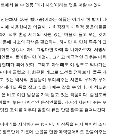
트에서 볼 수 있듯 ‘과거 사연’이라는 멋을 더할 수 있다.
산문화사. 10권 발매중)이라는 작품은 여기서 한 발 더 나
 동시에 사용한다면 어떨까. 개화직전의 매력적 풍운아들을
화기 직후 혼성 세계의 ‘사연 있는’ 마을로 들고 오는 것이
 때문에 다소의 각색은 필요하다. 하지만 뭐 만화 특유의 표
하지 않겠나. 아니 그렇다면 아예 확 나아가보자. 서방세
계인들이 들어왔다면 어떨까. 그리고 비극적인 최후는 대략
경찰대가 되어 있다. 그리고 아무래도 이 정도로 막나가는
이미 글렀으니, 화끈한 개그로 노선을 정해보자. 물론 과
고 있는 역사적 인물들이 부여해주는 사연의 무게가 무게
제라도 폼을 잡고 싶을 때에는 잡을 수 있다. 이 정도면
은 바로 이런 발상을 가득 담고 있는 작품이다. 즐겁도록
비틀어 놓은 매력적인 등장인물들, 과거의 사연이 주는 무
멋진 조화를 이루며 일종의 퓨전 만담 활극을 펼쳐나간다.
이야기를 시작하기는 했지만, 이 작품을 단지 특이한 소재
근 장르만화 가운데 손꼽을 만한 매력덩어리로 만들어주는