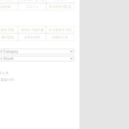
씽크카페
ㅍㅍㅅㅅ
두고보자 (창고)
사
층위 연결
데이터 저널리즘
뉴스생태계 개선
 종다양성
표현의자유
만화인노조
포스트
기 없습니다