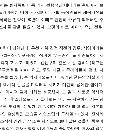
하는 원자폭탄 피폭 역시 원형적인 테마라는 측면에서 보
 드라마틱한 대형 서사보다는 개별 등장인물의 캐릭터성을
화하는 전략이 90년대 이래로 완전히 주류가 되어버린 주
소재를 찾을 필요가 있다. 그것이 바로 메이지 유신 전후,
력이 넘쳐난다. 우선 개화 결정 직전의 경우, 서양이라는
개화파와 수구파라는 상이한 ‘우국충정’ 들이 충돌하는 시
 각자 ‘지사’가 되었다. 신센구미 같은 사설 경비대(라고는
우국충정을 이야기하고, 무명 시골 사무라이들이 검 한 자
투를 벌였다. 즉 역사적으로 이미 증명된 풍운의 시절이기
나 역사적 인물을 캐릭터화 시키기 대단히 용이한 셈이다.
. 역사적 결과 개화는 성공했다. 그 결과 새로운 역사적
하나의 후일담으로서 되돌아보는 ‘지금은 평온하게 사는 왕
류를 도입할 수 있게 된 것이다. 게다가 배경 역시 일본의
섞인 혼성적인 모습을 자연스럽게 구사할 수 있다. 전자의
조직적 인간 군상 또는 사카모토 료마 같은 걸출한 풍운아
 매력적인 현재진행형 이야기들이 즐비하다면, 후자의 경우