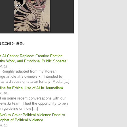
블로그에는 요즘.
s AI Cannot Replace: Creative Friction,
hy Work, and Emotional Public Spheres
4. 12.
: Roughly adapted from my Korean
age article at slownews.kr. Intended to
 as a discussion starter for any ‘Media […]
line for Ethical Use of AI in Journalism
8. 04.
 on some recent conversations with our
ews.kr team, I had the opportunity to pen
gh guideline on how […]
Not) to Cover Political Violence Done to
ophet of Political Violence
7. 15.