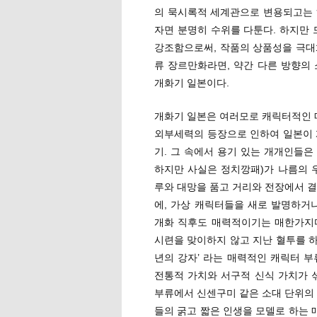
의 묵시록적 세계관으로 변용되고는 
자면 분명히 수위를 다툰다. 하지만
강조함으로써, 작품의 상품성을 극대
류 장르만화라면, 약간 다른 방향의 
개화기 일본이다.
개화기 일본은 여러모로 캐릭터적인 매
외부세력의 등장으로 인하여 일본이 
기. 그 속에서 용기 있는 개개인들은
하지만 사실은 정치깡패)가 나름의 
루와 대망을 품고 거리와 전장에서 결
에, 가상 캐릭터들을 새로 발명하거
개화 직후도 매력적이기는 매한가지다
시련을 맞이하지 않고 지난 혈투를 
년의 강자’ 라는 매력적인 캐릭터 부
전통적 가치와 서구적 신식 가치가 
부류에서 신센구미 같은 소대 단위의 
들의 굵고 짧은 인생을 모델로 하는