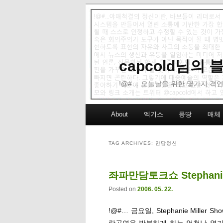
capcold님의
!@#… 오늘날을 위한 몇가지 격언
Main menu
About
엑기스
몽땅
매체
Skip to primary content
Skip to secondary content
TAG ARCHIVES:
만담정신
좌파만담토크쇼 Stephanie
Posted on
2006. 05. 22.
!@#… 금요일, Stephanie Mill
락공연을 방불하게 하는 엄청난 열