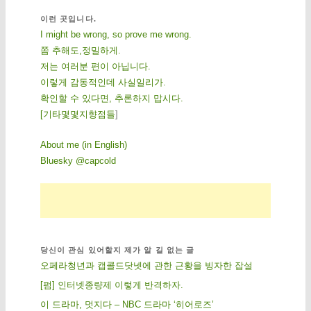
이런 곳입니다.
I might be wrong, so prove me wrong.
쫌 추해도,정밀하게.
저는 여러분 편이 아닙니다.
이렇게 감동적인데 사실일리가.
확인할 수 있다면, 추론하지 맙시다.
[
기
타
몇
몇
지
향
점
들
]
About me (in English)
Bluesky @capcold
당신이 관심 있어할지 제가 알 길 없는 글
오페라청년과 캡콜드닷넷에 관한 근황을 빙자한 잡설
[펌] 인터넷종량제 이렇게 반격하자.
이 드라마, 멋지다 – NBC 드라마 ‘히어로즈’