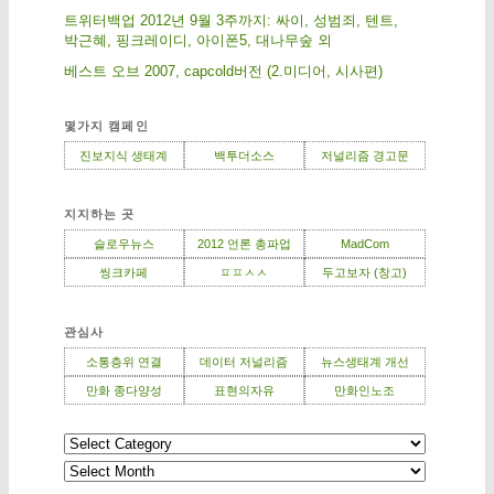
트위터백업 2012년 9월 3주까지: 싸이, 성범죄, 텐트,
박근혜, 핑크레이디, 아이폰5, 대나무숲 외
베스트 오브 2007, capcold버전 (2.미디어, 시사편)
몇가지 캠페인
진보지식 생태계
백투더소스
저널리즘 경고문
지지하는 곳
슬로우뉴스
2012 언론 총파업
MadCom
씽크카페
ㅍㅍㅅㅅ
두고보자 (창고)
관심사
소통층위 연결
데이터 저널리즘
뉴스생태계 개선
만화 종다양성
표현의자유
만화인노조