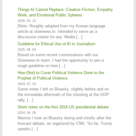
Things AI Cannot Replace: Creative Friction, Empathy
Work, and Emotional Public Spheres
2026. 04. 12.
[Note: Roughly adapted from my Korean language
article at slownews.kr. Intended to serve as a
discussion starter for any ‘Media […]
Guideline for Ethical Use of AI in Journalism
2025. 08. 04.
Based on some recent conversations with our
Slownews.kr team, I had the opportunity to pen a
rough guideline on how […]
How (Not) to Cover Political Violence Done to the
Prophet of Political Violence
2024. 07. 15.
Some notes I left on Bluesky, slightly before and on
the immediate aftermath of the shooting at the GOP
rally, […]
Short notes on the first 2024 US presidential debate
2024. 06. 28.
Memos I took on Bluesky during and shortly after the
livecast debate, as organized by CNN. “So far, Trump
speaks […]