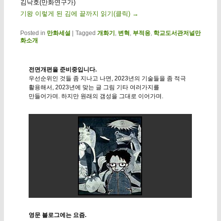
김낙호(만화연구가)
기왕 이렇게 된 김에 끝까지 읽기(클릭)
→
Posted in
만화세설
|
Tagged
개화기
,
변혁
,
부적응
,
학교도서관저널만
화소개
전면개편을 준비중입니다.
우선순위인 것들 좀 지나고 나면, 2023년의 기술들을 좀 적극
활용해서, 2023년에 맞는 글 그림 기타 여러가지를
만들어가며. 하지만 원래의 갬성을 그대로 이어가며.
영문 블로그에는 요즘.