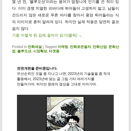
몇 년 전, ‘블루오션’이라는 용어가 엄청나게 인기를 끈 적이 있
다. 이미 경쟁 치열한 피바다에 뛰어들어 고생하지 말고, 남들이
건드리지 않은 새로운 푸른 바다를 찾아서 풍덩 뛰어들라는 식
의 이미지로 흔히 알려져 있다. 하지만 실제 적용은 당연히 결코
쉽지 않다.
기왕 이렇게 된 김에 끝까지 읽기(클릭)
→
Posted in
만화세설
|
Tagged
마케팅
,
만화로돈벌자
,
만화산업
,
문화산
업
,
블루오션
,
시장확보
,
타겟층
전면개편을 준비중입니다.
우선순위인 것들 좀 지나고 나면, 2023년의 기술들을 좀 적극
활용해서, 2023년에 맞는 글 그림 기타 여러가지를
만들어가며. 하지만 원래의 갬성을 그대로 이어가며.