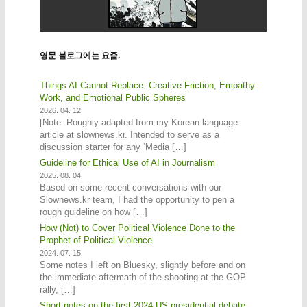
영문 블로그에는 요즘.
Things AI Cannot Replace: Creative Friction, Empathy
Work, and Emotional Public Spheres
2026. 04. 12.
[Note: Roughly adapted from my Korean language
article at slownews.kr. Intended to serve as a
discussion starter for any ‘Media […]
Guideline for Ethical Use of AI in Journalism
2025. 08. 04.
Based on some recent conversations with our
Slownews.kr team, I had the opportunity to pen a
rough guideline on how […]
How (Not) to Cover Political Violence Done to the
Prophet of Political Violence
2024. 07. 15.
Some notes I left on Bluesky, slightly before and on
the immediate aftermath of the shooting at the GOP
rally, […]
Short notes on the first 2024 US presidential debate