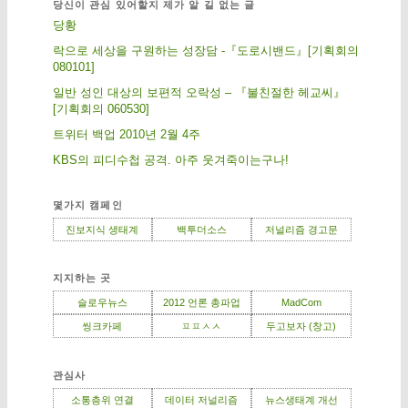
당신이 관심 있어할지 제가 알 길 없는 글
당황
락으로 세상을 구원하는 성장담 -『도로시밴드』[기획회의
080101]
일반 성인 대상의 보편적 오락성 – 『불친절한 헤교씨』
[기획회의 060530]
트위터 백업 2010년 2월 4주
KBS의 피디수첩 공격. 아주 웃겨죽이는구나!
몇가지 캠페인
진보지식 생태계
백투더소스
저널리즘 경고문
지지하는 곳
슬로우뉴스
2012 언론 총파업
MadCom
씽크카페
ㅍㅍㅅㅅ
두고보자 (창고)
관심사
소통층위 연결
데이터 저널리즘
뉴스생태계 개선