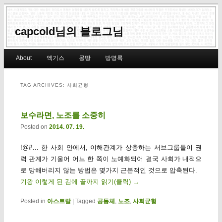
capcold님의 블로그님
Main menu
About
엑기스
몽땅
방명록
Skip to primary content
Skip to secondary content
TAG ARCHIVES:
사회균형
보수라면, 노조를 소중히
Posted on
2014. 07. 19.
!@#… 한 사회 안에서, 이해관계가 상충하는 서브그룹들이 권
력 관계가 기울어 어느 한 쪽이 노예화되어 결국 사회가 내적으
로 망해버리지 않는 방법은 몇가지 근본적인 것으로 압축된다.
기왕 이렇게 된 김에 끝까지 읽기(클릭)
→
Posted in
아스트랄
|
Tagged
공동체
,
노조
,
사회균형