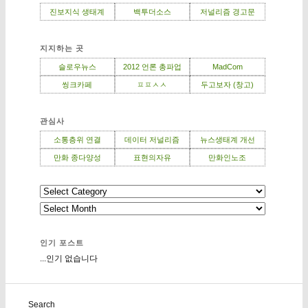
진보지식 생태계
백투더소스
저널리즘 경고문
지지하는 곳
슬로우뉴스
2012 언론 총파업
MadCom
씽크카페
ㅍㅍㅅㅅ
두고보자 (창고)
관심사
소통층위 연결
데이터 저널리즘
뉴스생태계 개선
만화 종다양성
표현의자유
만화인노조
인기 포스트
...인기 없습니다
Search