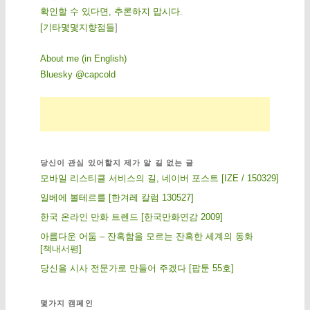
확인할 수 있다면, 추론하지 맙시다.
[
기
타
몇
몇
지
향
점
들
]
About me (in English)
Bluesky @capcold
당신이 관심 있어할지 제가 알 길 없는 글
모바일 리스티클 서비스의 길, 네이버 포스트 [IZE / 150329]
일베에 볼테르를 [한겨레 칼럼 130527]
한국 온라인 만화 트렌드 [한국만화연감 2009]
아름다운 어둠 – 잔혹함을 모르는 잔혹한 세계의 동화
[책내서평]
당신을 시사 전문가로 만들어 주겠다 [팝툰 55호]
몇가지 캠페인