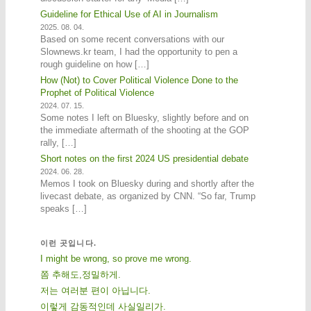
Guideline for Ethical Use of AI in Journalism
2025. 08. 04.
Based on some recent conversations with our
Slownews.kr team, I had the opportunity to pen a
rough guideline on how […]
How (Not) to Cover Political Violence Done to the
Prophet of Political Violence
2024. 07. 15.
Some notes I left on Bluesky, slightly before and on
the immediate aftermath of the shooting at the GOP
rally, […]
Short notes on the first 2024 US presidential debate
2024. 06. 28.
Memos I took on Bluesky during and shortly after the
livecast debate, as organized by CNN. “So far, Trump
speaks […]
이런 곳입니다.
I might be wrong, so prove me wrong.
쫌 추해도,정밀하게.
저는 여러분 편이 아닙니다.
이렇게 감동적인데 사실일리가.