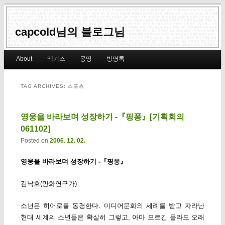
capcold님의 블로그님
Main menu
About
엑기스
몽땅
방명록
Skip to primary content
Skip to secondary content
TAG ARCHIVES:
스포츠
영웅을 바라보며 성장하기 -『핑퐁』[기획회의
061102]
Posted on
2006. 12. 02.
영웅을 바라보며 성장하기 -『핑퐁』
김낙호(만화연구가)
소년은 히어로를 동경한다. 미디어문화의 세례를 받고 자라난
현대 세계의 소년들은 확실히 그렇고, 아마 모르긴 몰라도 오래