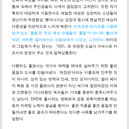
틈새 속에서 주인공들의 사색이 끊임없이 교차한다. 또한 작가
특유의 대담하게 거칠면서도 세밀한 데생은 성장하는 소년들의
장난끼와 무정형성, 뻗어나가는 성장과 동시에 현실적인 세상의
다중성을 직관적으로 느끼게 해준다.
마츠모토 타이요풍 그림에
담겨 있는 ‘쿨함’은 멋진 패션 모델들의 ‘쿨함’이 아니라, 불안과
낙관, 여하튼 질러보자는 도발성에서 나오는 그것이다
. 타이요
의 그림체가 주는 정서는 『GO』로 유명한 소설가 가네시로 카
츠키의 문장이 주는 것과 일맥상통한다.
다행히도 출판사는 작가의 매력을 제대로 살려주기 위한 좋은
품질의 도서를 만들어냈다. ‘애장판’이라는 이름표에 안주한 것
이 아니라, 성의 있는 번역과 인쇄, 멋진 표지디자인, 컬러 페이
지 복원 등 이전 출판사의 판본이 지난 세기에 절판되었던 이래
로 오랫동안 기다려왔던 독자들의 기대를 충분히 충족시켜주고
도 남는다. DVD로 출시되는 영화판과 공동 판촉이벤트를 하는
등의 마케팅 노력이 결실을 맺어서, 좋은 작품을 좋은 품질로 만
들어내면 좋은 결과가 뒤따른다는 또다른 사례를 남겨주기를 희
망한다.