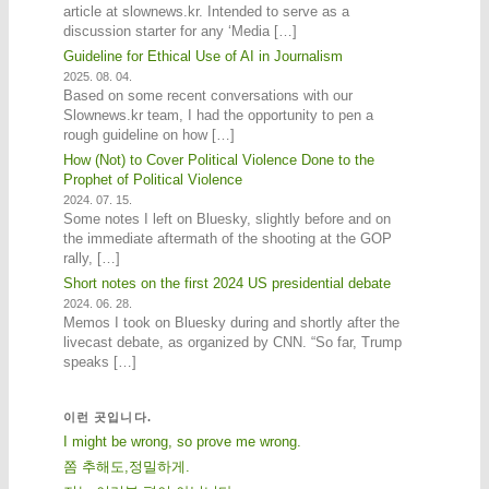
article at slownews.kr. Intended to serve as a
discussion starter for any ‘Media […]
Guideline for Ethical Use of AI in Journalism
2025. 08. 04.
Based on some recent conversations with our
Slownews.kr team, I had the opportunity to pen a
rough guideline on how […]
How (Not) to Cover Political Violence Done to the
Prophet of Political Violence
2024. 07. 15.
Some notes I left on Bluesky, slightly before and on
the immediate aftermath of the shooting at the GOP
rally, […]
Short notes on the first 2024 US presidential debate
2024. 06. 28.
Memos I took on Bluesky during and shortly after the
livecast debate, as organized by CNN. “So far, Trump
speaks […]
이런 곳입니다.
I might be wrong, so prove me wrong.
쫌 추해도,정밀하게.