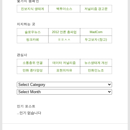
몇가지 캠페인
진보지식 생태계
백투더소스
저널리즘 경고문
지지하는 곳
슬로우뉴스
2012 언론 총파업
MadCom
씽크카페
ㅍㅍㅅㅅ
두고보자 (창고)
관심사
소통층위 연결
데이터 저널리즘
뉴스생태계 개선
만화 종다양성
표현의자유
만화인노조
인기 포스트
...인기 없습니다