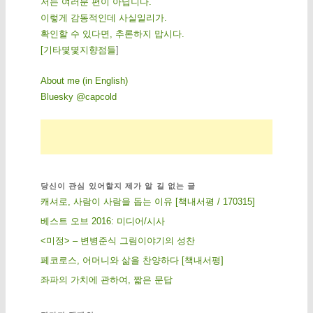
저는 여러분 편이 아닙니다.
이렇게 감동적인데 사실일리가.
확인할 수 있다면, 추론하지 맙시다.
[
기
타
몇
몇
지
향
점
들
]
About me (in English)
Bluesky @capcold
당신이 관심 있어할지 제가 알 길 없는 글
캐셔로, 사람이 사람을 돕는 이유 [책내서평 / 170315]
베스트 오브 2016: 미디어/시사
<미정> – 변병준식 그림이야기의 성찬
페코로스, 어머니와 삶을 찬양하다 [책내서평]
좌파의 가치에 관하여, 짧은 문답