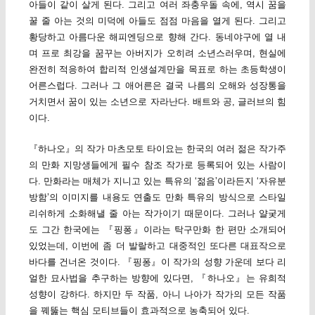
아들이 같이 살게 된다. 그리고 여러 좌충우돌 속에, 역시 꿈을
꿀 줄 아는 것의 미덕에 아들도 점점 마음을 열게 된다. 그리고
황당하고 아름다운 해피엔딩으로 향해 간다. 동네야구에 열 내
며 프로 최강을 꿈꾸는 아버지가 오히려 소년스러우며, 현실에
완전히 적응하여 합리적 인생설계만을 목표로 하는 초등학생이
어른스럽다. 그러나 그 애어른은 결국 나름의 오해와 성장통을
거치면서 꿈이 있는 소년으로 자라난다. 배트와 공, 글러브의 힘
이다.
『하나오』의 작가 마츠모토 타이요는 한국의 여러 젊은 작가주
의 만화 지망생들에게 필수 참조 작가로 등록되어 있는 사람이
다. 만화라는 매체가 지니고 있는 특유의 ‘젊음’이라든지 ‘자유분
방함’의 이미지를 내용도 연출도 만화 특유의 방식으로 스타일
리쉬하게 소화해낼 줄 아는 작가이기 때문이다. 그러나 얄궂게
도 그간 한국에는 『핑퐁』이라는 탁구만화 한 편만 소개되어
있었는데, 이번에 좀 더 발랄하고 대중적인 또다른 대표작으로
바다를 건너온 것이다. 『핑퐁』이 작가의 성향 가운데 보다 리
얼한 묘사법을 추구하는 방향에 있다면, 『하나오』는 유희적
성향이 강하다. 하지만 두 작품, 아니 나아가 작가의 모든 작품
을 꿰뚫는 핵심 모티브들이 효과적으로 농축되어 있다.