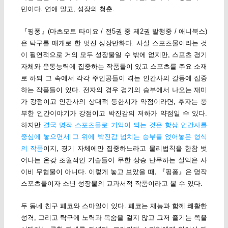
민이다. 연애 말고, 성장의 청춘.
『핑퐁』(마츠모토 타이요 / 전5권 중 제2권 발행중 / 애니북스)
은 탁구를 매개로 한 멋진 성장만화다. 사실 스포츠물이라는 것
이 필연적으로 거의 모두 성장물일 수 밖에 없지만, 스포츠 경기
자체와 운동능력에 집중하는 작품들이 있고 스포츠를 주요 소재
로 하되 그 속에서 각각 주인공들이 겪는 인간사의 갈등에 집중
하는 작품들이 있다. 전자의 경우 경기의 승부에서 나오는 재미
가 강점이고 인간사의 상대적 등한시가 약점이라면, 후자는 풍
부한 인간이야기가 강점이고 박진감의 저하가 약점일 수 있다.
하지만
결국 명작 스포츠물로 기억이 되는 것은 항상 인간사를
중심에 놓으면서 그 위에 박진감 넘치는 승부를 얹어놓은 형식
의 작품
이지, 경기 자체에만 집중하느라고 물리법칙을 한참 벗
어나는 온갖 초월적인 기술들이 무한 상승 난무하는 설익은 사
이비 무협물이 아니다. 이렇게 놓고 보았을 때, 『핑퐁』은 명작
스포츠물이자 소년 성장물의 교과서적 작품이라고 볼 수 있다.
두 동네 친구 페코와 스마일이 있다. 페코는 재능과 함께 쾌활한
성격, 그리고 탁구에 노력과 목숨을 걸지 않고 그저 즐기는 쪽을