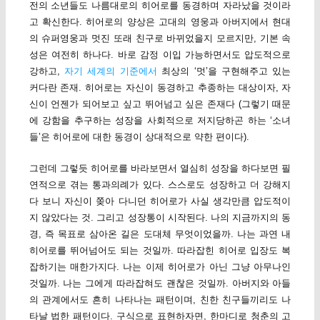
전의 소년들도 나름대로의 히어로를 동경하며 자라났을 것이라
고 확신한다. 히어로의 양상은 고대의 영웅과 아버지에서 현대
의 슈퍼영웅과 멋진 또래 친구로 바뀌었을지 모르지만, 기본 속
성은 여전히 하나다. 바로 감정 이입 가능하면서도 압도적으로
강하고,
자기 세계의 기준에서
최상의 ‘멋’을 구현해주고 있는
커다란 존재. 히어로는 자신이 동경하고 추종하는 대상이자, 자
신이 언젠가 되어보고 싶고 뛰어넘고 싶은 존재다 (그렇기 때문
에 강함을 추구하는 성장을 사회적으로 저지당하곤 하는 ‘소녀
들’은 히어로에 대한 동경이 상대적으로 약한 편이다).
그런데 그렇듯 히어로를 바라보면서 열심히 성장을 하다보면 필
연적으로 겪는 통과의례가 있다. 스스로도 성장하고 더 강해지
다 보니 자신이 쫒아 다니던 히어로가 사실 생각만큼 압도적이
지 않았다는 것. 그리고 성장통이 시작된다. 나의 지금까지의 동
경, 즉 목표로 삼아온 길은 도대체 무엇이었을까. 나는 과연 내
히어로를 뛰어넘어도 되는 것일까. 따라잡힌 히어로 입장도 복
잡하기는 매한가지다. 나는 이제 히어로가 아닌 그냥 아무나인
것일까. 나는 그에게 따라잡혀도 괜찮은 것일까. 아버지와 아들
의 관계에서도 흔히 나타나는 패턴이며, 친한 친구들끼리도 나
타날 법한 패턴이다. 구식으로 표현하자면, 한마디로 청춘의 고