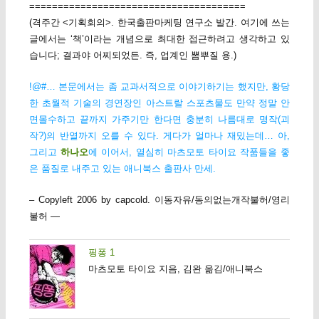
======================================
(격주간 <기획회의>. 한국출판마케팅 연구소 발간. 여기에 쓰는
글에서는 ‘책’이라는 개념으로 최대한 접근하려고 생각하고 있
습니다; 결과야 어찌되었든. 즉, 업계인 뽐뿌질 용.)
!@#… 본문에서는 좀 교과서적으로 이야기하기는 했지만, 황당
한 초월적 기술의 경연장인 아스트랄 스포츠물도 만약 정말 안
면몰수하고 끝까지 가주기만 한다면 충분히 나름대로 명작(괴
작?)의 반열까지 오를 수 있다. 게다가 얼마나 재밌는데… 아,
그리고
하나오
에 이어서, 열심히 마츠모토 타이요 작품들을 좋
은 품질로 내주고 있는 애니북스 출판사 만세.
– Copyleft 2006 by capcold. 이동자유/동의없는개작불허/영리
불허 —
핑퐁 1
마츠모토 타이요 지음, 김완 옮김/애니북스