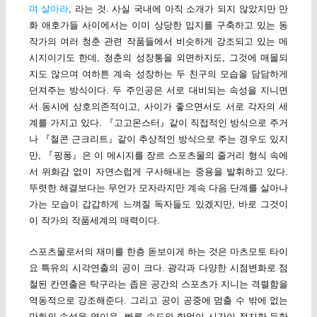
며 살아라
, 라는 것. 사실 국내에 아직 소개가 되지 않았지만 만
화 애호가들 사이에서는 이미 상당한 입지를 구축하고 있는 동
작가의 여러 청춘 관련 작품들에서 비슷하게 강조되고 있는 메
시지이기도 한데, 청춘의 성장통을 외면하지도, 그것에 매몰되
지도 않으며 여하튼 계속 성장하는 두 친구의 모습을 담담하게
던져주는 방식이다. 두 주인공은 서로 대비되는 속성을 지니면
서 동시에 상호의존적이고, 사이가 좋으면서도 서로 각자의 세
계를 가지고 있다. 『고고몬스터』같이 직접적인 방식으로 주거
나 『철콘 근크리트』같이 추상적인 방식으로 주는 경우도 있지
만, 『핑퐁』은 이 메시지를 장르 스포츠물의 줄거리 형식 속에
서 위화감 없이 자연스럽게 구사해내는 중용을 발휘하고 있다.
뚜렷한 해결보다는 무언가 모자라지만 계속 다음 단계를 살아나
가는 모습이 갑갑하게 느껴질 독자들도 있겠지만, 바로 그것이
이 작가의 작품세계의 매력이다.
스포츠물로서의 재미를 한층 돋보이게 하는 것은 마츠모토 타이
요 특유의 시각연출의 공이 크다. 광각과 다양한 시점변화로 점
철된 칸연출은 탁구라는 좁은 공간의 스포츠가 지니는 격렬함을
역동적으로 강조해준다. 그리고 공이 공중에 멈출 수 밖에 없는
만화의 속성을 역이용, 빠른 속도와 한없이 시간이 정지한 듯한