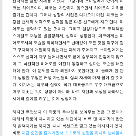
선택하는 쿨한 자세를 지녔다. 그렇기에 스마일에게 있어서 페
코는 히어로이며, 페코는 자만하지 않으면서 히어로의 지위를
즐기는 관계다. 그러나 성장의 시련은 다가오기 마련. 페코는 더
강한 천재와 노력으로 실력을 얻은 다른 친구에게 지고 만다. 히
어로는 몰락하고 있는 것이다. 그리고 설상가상으로 무뚝뚝한
스마일도 재능을 발굴당해서, 실력이 성장한다. 페코에게는 히
어로로서의 모습을 회복하면서도 난데없이 모든 것을 탁구에 걸
고 구차하게 매달리지 않는다는 과제가 주어지고, 스마일에게는
스스로 실력이 자꾸 늘어나면서도 굳이 승부욕에 휩쌓이지 않으
며 그 낙천적인 히어로를 여전히 동경하고 싶다는 모순을 해결
해야 한다. 이 문제를 각자 해결하지 못한다면, 이 둘에게 한 단
계 성장한 우정은 커녕 자신들의 삶의 자세에 마저 금이 갈 것이
다. 여기서는 탁구의 실력이 국가 대표급으로 우주 대표급으로
마구 치솟는 것이 성장이 아니라, 바로 자신과 세상을 바라보는
시야의 깊이를 키우는 것이 성장이다.
하지만 무엇보다 이 작품의 우수성을 보여주는 것은 그 문제에
대해서 작품이 제시하고 있는 해답이다. 비록 맨 마지막에 완전
히 밝혀지기는 하지만, 내내 복선으로 깔고 있는 메시지가 있다.
바로
지금 순간을 즐겨가면서 스스로의 성장을 하나씩 받아들이