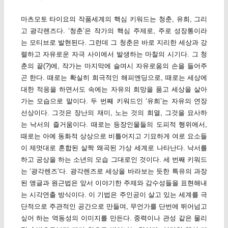
마츠모토 타이요의 작품세계의 핵심 키워드는 청춘, 유희, 그리
고 광각렌즈다. ‘청춘’은 작가의 핵심 주제로, 주로 성장통이라
는 모티브로 발현된다. 그런데 그 청춘은 바로 지리한 세상과 강
렬하고 자유로운 자극 사이에서 발생하는 마찰의 시기다. 그 청
춘의 끝(?)에, 작가는 마지막에 슬며시 자유로움의 손을 들어주
곤 한다. 때로는 확실히 희극적인 해피엔딩으로, 때로는 세상에
대한 적응을 하면서도 속에는 자유의 희망을 품고 세상을 살아
가는 모습으로 말이다. 두 번째 키워드인 ‘유희’는 자유의 연장
선상이다. 그것은 장난의 재미, 노는 것의 희열, 그것을 묘사하
는 낙서의 즐거움이다. 때로는 등장인물들의 도피적 행위에서,
때로는 아예 동화적 상상으로 비틀어지고 기묘하게 여로 요소들
이 제멋대로 혼합된 살짝 왜곡된 가상 세계로 나타난다. 낙서를
하고 공상을 하는 소년의 모습 그대로인 것이다. 세 번째 키워드
는 ‘광각렌즈’다. 광각렌즈로 세상을 바라보는 듯한 특유의 과장
된 앵글과 원근법은 앞서 이야기한 주제와 감수성들을 표현해내
는 시각연출 방식이다. 이 기법은 주인공이 살고 있는 세계를 극
단적으로 주관적인 공간으로 만들며, 무언가를 단번에 뛰어넘고
싶어 하는 역동성의 이미지를 만든다. 중력이나 관성 같은 물리