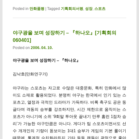
Posted in
만화품평
|
Tagged
기획회의서평
,
성장
,
스포츠
야구광을 보며 성장하기 – 『하나오』[기획회의
060401]
Posted on
2006. 04. 10.
야구광을 보며 성장하기 – 『하나오』
김낙호(만화연구가)
야구라는 스포츠는 자고로 수많은 대중문화, 특히 만화에서 많
이도 소재로 활용되었다. 분명히 야구는 한국에서 인기 있는 스
포츠고, 열정과 극적인 드라마가 가득하다. 비록 축구도 공은 둥
글다며 격동의 승부를 강조하지만, 시간 제한으로 움직이는 스
포츠가 아니기에 소위 ‘9회말 투아웃 끝내기 만루 홈런 1점차 승
리’가 가능한 야구만큼은 아니다. 게다가 팀 스포츠이면서도 선
수 개개인의 기량이 돋보이는 1대1 승부가 게임의 기본 룰이기
때문에, 통계적 수치화라든지 기타 등등 팬들이 광적으로 좋아