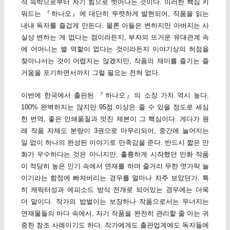
적 속박으로부터 자기 힘으로 벗어나는 것이다. 이러한 핵심 키
워드는 『하나오』에 대단히 뚜렷하게 발현되어, 작품을 읽는
내내 독자를 즐겁게 만든다. 물론 아들은 변하지만 아버지는 사
실상 변하는 게 없다는 점이라든지, 부자의 뜨거운 유대관계 속
에 어머니는 별 역할이 없다는 것이라든지 이야기상의 허점을
찾아나서는 것이 어렵지는 않겠지만, 작품의 재미를 즐기는 즐
거움을 포기하면서까지 그럴 필요는 전혀 없다.
이번에 한국에서 출판된 『하나오』의 소장 가치 역시 높다.
100% 완벽하지는 않지만 95점 이상은 줄 수 있을 정도로 세심
한 번역, 좋은 인쇄품질과 멋진 제본이 그 핵심이다. 게다가 원
래 작품 자체도 분량이 3권으로 마무리되어, 중간에 늘어지는
일 없이 하나의 완성된 이야기로 만족감을 준다. 반드시 짧은 만
화가 우수하다는 것은 아니지만, 훌륭하게 시작했던 만화 작품
이 적당히 높은 인기 속에서 연재를 하며 줄거리 무한 엿가락 늘
이기라는 함정에 빠져버리는 경우를 얼마나 자주 보았던가. 특
히 캐릭터성과 에피소드 방식 전개로 되어있는 경우에는 더욱
더 말이다. 작가의 밥벌이는 보장하나 작품으로서는 무너지는
연재물들의 바다 속에서, 자기 작품을 완전히 관리할 줄 아는 귀
중한 참조 사례이기도 하다. 작가에게도 출판업계에도 독자들에