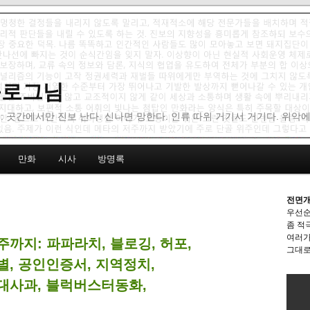
 블로그님
: 곳간에서만 진보 난다. 신나면 망한다. 인류 따위 거기서 거기다. 위악
만화
시사
방명록
전면개
우선순
좀 적
여러가
4주까지: 파파라치, 블로깅, 허포,
그대로
별, 공인인증서, 지역정치,
대사과, 블럭버스터동화,