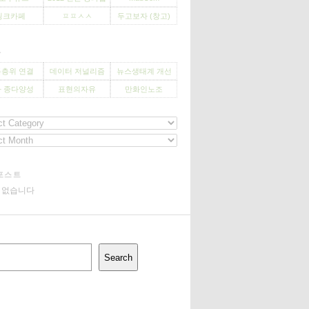
씽크카페
ㅍㅍㅅㅅ
두고보자 (창고)
사
층위 연결
데이터 저널리즘
뉴스생태계 개선
 종다양성
표현의자유
만화인노조
포스트
기 없습니다
Search