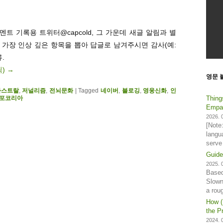
트 기록용 트위터@capcold, 그 가운데 새글 알림과 별
. 가장 인상 깊은 항목을 뽑아 답글로 남겨주시면 감사(예:
.
릭)
→
영문 
아스트랄
,
저널리즘
,
전뇌문화
|
Tagged
네이버
,
블로깅
,
영웅신화
,
인
Thing
포코리아
Empat
2026. 0
[Note
langu
serve
Guide
2025. 0
Based
Slown
a rou
How (
the Pr
2024. 0