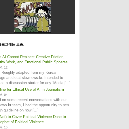
블로그에는 요즘.
s AI Cannot Replace: Creative Friction,
hy Work, and Emotional Public Spheres
4. 12.
: Roughly adapted from my Korean
age article at slownews.kr. Intended to
 as a discussion starter for any ‘Media […]
line for Ethical Use of AI in Journalism
8. 04.
 on some recent conversations with our
ews.kr team, I had the opportunity to pen
gh guideline on how […]
Not) to Cover Political Violence Done to
ophet of Political Violence
7. 15.