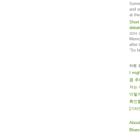
Some 
and o
at th
Short
debat
2024. 0
Memos
after
“So f
이런 
I mig
쫌 추
저는 
이렇게
확인할
[
기
타
About
Blue