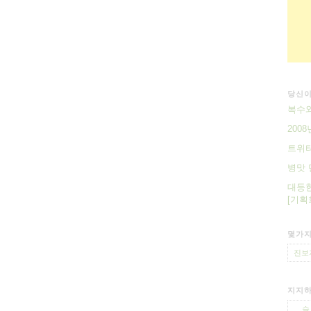
당신이
복수와 
200
트위터
병맛 만
대등한
[기획회
몇가지
진보
지지하
슬