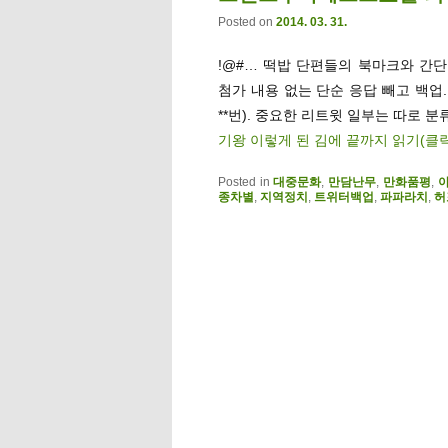
Posted on
2014. 03. 31.
!@#… 떡밥 단편들의 북마크와 간단멘
첨가 내용 없는 단순 응답 빼고 백업
**번). 중요한 리트윗 일부는 따로 분류
기왕 이렇게 된 김에 끝까지 읽기(클
Posted in
대중문화
,
만담난무
,
만화품평
,
종차별
,
지역정치
,
트위터백업
,
파파라치
,
허