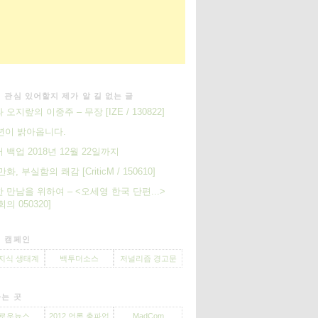
 관심 있어할지 제가 알 길 없는 글
오지랖의 이중주 – 무장 [IZE / 130822]
8년이 밝아옵니다.
 백업 2018년 12월 22일까지
화, 부실함의 쾌감 [CriticM / 150610]
 만남을 위하여 – <오세영 한국 단편...>
의 050320]
 캠페인
지식 생태계
백투더소스
저널리즘 경고문
는 곳
로우뉴스
2012 언론 총파업
MadCom