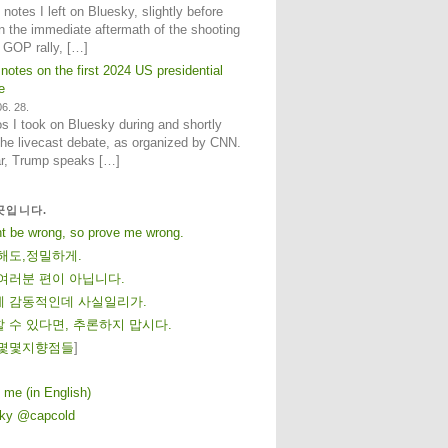
notes I left on Bluesky, slightly before
n the immediate aftermath of the shooting
e GOP rally, […]
 notes on the first 2024 US presidential
e
6. 28.
 I took on Bluesky during and shortly
 the livecast debate, as organized by CNN.
ar, Trump speaks […]
곳입니다.
ht be wrong, so prove me wrong.
해도,정밀하게.
여러분 편이 아닙니다.
 감동적인데 사실일리가.
 수 있다면, 추론하지 맙시다.
몇
몇
지
향
점
들
]
 me (in English)
sky @capcold