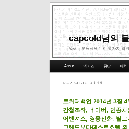
capcold님의
!@#… 오늘날을 위한 몇가지 격언
Main menu
About
엑기스
몽땅
매체
Skip to primary content
Skip to secondary content
TAG ARCHIVES:
영웅신화
트위터백업 2014년 3월 
간첩조작, 네이버, 인종차
어벤져스, 영웅신화, 별그
그랜드부다페스트호텔 외