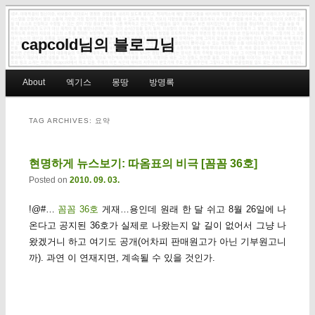
capcold님의 블로그님
Main menu
About
엑기스
몽땅
방명록
Skip to primary content
Skip to secondary content
TAG ARCHIVES:
요약
현명하게 뉴스보기: 따옴표의 비극 [꼼꼼 36호]
Posted on
2010. 09. 03.
!@#…
꼼꼼 36호
게재…용인데 원래 한 달 쉬고 8월 26일에 나
온다고 공지된 36호가 실제로 나왔는지 알 길이 없어서 그냥 나
왔겠거니 하고 여기도 공개(어차피 판매원고가 아닌 기부원고니
까). 과연 이 연재지면, 계속될 수 있을 것인가.