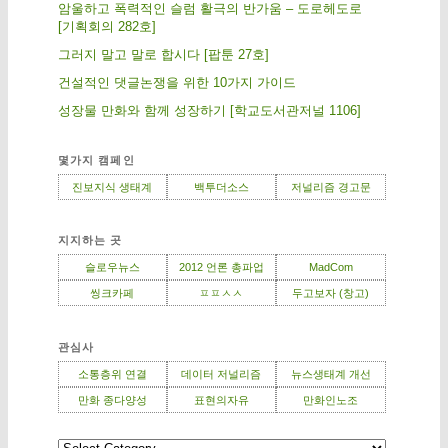
암울하고 폭력적인 슬럼 활극의 반가움 – 도로헤도로
[기획회의 282호]
그러지 말고 말로 합시다 [팝툰 27호]
건설적인 댓글논쟁을 위한 10가지 가이드
성장물 만화와 함께 성장하기 [학교도서관저널 1106]
몇가지 캠페인
진보지식 생태계
백투더소스
저널리즘 경고문
지지하는 곳
슬로우뉴스
2012 언론 총파업
MadCom
씽크카페
ㅍㅍㅅㅅ
두고보자 (창고)
관심사
소통층위 연결
데이터 저널리즘
뉴스생태계 개선
만화 종다양성
표현의자유
만화인노조