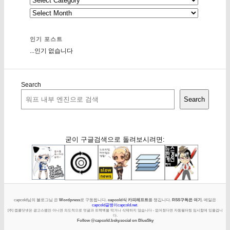
인기 포스트
...인기 없습니다
Search
Search
굳이 구글검색으로 돌려보시려면:
capcold님의 블로그님 은
Wordpress
로 구동됩니다.
capcold식 카피레프트
를 챙깁니다.
RSS구독은 여기
. 메일은
capcold골뱅이capcold.net
.
[주] 캡콜닷넷은 광고스팸만 아니면 의도적으로 덧글과 트랙백을 막거나 삭제하지 않습니다 - 없어졌다면 자동필터링 임시함에 있을겁니
다.
Follow @capcold.bsky.social on BlueSky