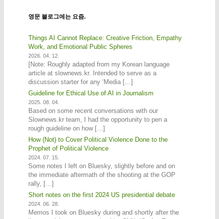
영문 블로그에는 요즘.
Things AI Cannot Replace: Creative Friction, Empathy
Work, and Emotional Public Spheres
2026. 04. 12.
[Note: Roughly adapted from my Korean language
article at slownews.kr. Intended to serve as a
discussion starter for any ‘Media […]
Guideline for Ethical Use of AI in Journalism
2025. 08. 04.
Based on some recent conversations with our
Slownews.kr team, I had the opportunity to pen a
rough guideline on how […]
How (Not) to Cover Political Violence Done to the
Prophet of Political Violence
2024. 07. 15.
Some notes I left on Bluesky, slightly before and on
the immediate aftermath of the shooting at the GOP
rally, […]
Short notes on the first 2024 US presidential debate
2024. 06. 28.
Memos I took on Bluesky during and shortly after the