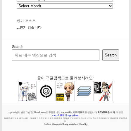
인기 포스트
...인기 없습니다
Search
Search
굳이 구글검색으로 돌려보시려면:
capcold님의 블로그님 은
Wordpress
로 구동됩니다.
capcold식 카피레프트
를 챙깁니다.
RSS구독은 여기
. 메일은
capcold골뱅이capcold.net
.
[주] 캡콜닷넷은 광고스팸만 아니면 의도적으로 덧글과 트랙백을 막거나 삭제하지 않습니다 - 없어졌다면 자동필터링 임시함에 있을겁니
다.
Follow @capcold.bsky.social on BlueSky