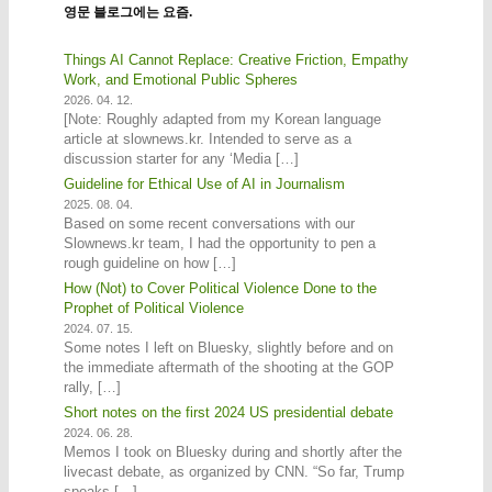
영문 블로그에는 요즘.
Things AI Cannot Replace: Creative Friction, Empathy
Work, and Emotional Public Spheres
2026. 04. 12.
[Note: Roughly adapted from my Korean language
article at slownews.kr. Intended to serve as a
discussion starter for any ‘Media […]
Guideline for Ethical Use of AI in Journalism
2025. 08. 04.
Based on some recent conversations with our
Slownews.kr team, I had the opportunity to pen a
rough guideline on how […]
How (Not) to Cover Political Violence Done to the
Prophet of Political Violence
2024. 07. 15.
Some notes I left on Bluesky, slightly before and on
the immediate aftermath of the shooting at the GOP
rally, […]
Short notes on the first 2024 US presidential debate
2024. 06. 28.
Memos I took on Bluesky during and shortly after the
livecast debate, as organized by CNN. “So far, Trump
speaks […]