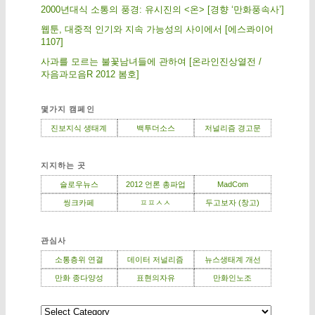
2000년대식 소통의 풍경: 유시진의 <온> [경향 ‘만화풍속사’]
웹툰, 대중적 인기와 지속 가능성의 사이에서 [에스콰이어
1107]
사과를 모르는 불꽃남녀들에 관하여 [온라인진상열전 /
자음과모음R 2012 봄호]
몇가지 캠페인
진보지식 생태계
백투더소스
저널리즘 경고문
지지하는 곳
슬로우뉴스
2012 언론 총파업
MadCom
씽크카페
ㅍㅍㅅㅅ
두고보자 (창고)
관심사
소통층위 연결
데이터 저널리즘
뉴스생태계 개선
만화 종다양성
표현의자유
만화인노조