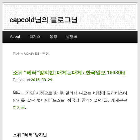
capcold님의 블로그님
Main menu
About
엑기스
몽땅
방명록
Skip to primary content
Skip to secondary content
TAG ARCHIVES:
정명
소위 “테러”방지법 [매체는대체 / 한국일보 160306]
Posted on
2016. 03. 29.
!@#… 지면 사정으로 한 주 밀려서 나오는 바람에 필리버스터
당시를 살짝 벗어난 ‘포스트’ 정국에 공개되었던 글. 게재본은
여기로
.
소위 “테러”방지법