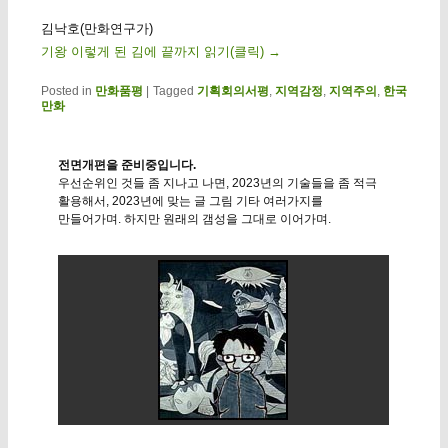
김낙호(만화연구가)
기왕 이렇게 된 김에 끝까지 읽기(클릭)
→
Posted in
만화품평
|
Tagged
기획회의서평
,
지역감정
,
지역주의
,
한국
만화
전면개편을 준비중입니다.
우선순위인 것들 좀 지나고 나면, 2023년의 기술들을 좀 적극
활용해서, 2023년에 맞는 글 그림 기타 여러가지를
만들어가며. 하지만 원래의 갬성을 그대로 이어가며.