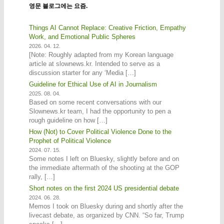
영문 블로그에는 요즘.
Things AI Cannot Replace: Creative Friction, Empathy
Work, and Emotional Public Spheres
2026. 04. 12.
[Note: Roughly adapted from my Korean language
article at slownews.kr. Intended to serve as a
discussion starter for any ‘Media […]
Guideline for Ethical Use of AI in Journalism
2025. 08. 04.
Based on some recent conversations with our
Slownews.kr team, I had the opportunity to pen a
rough guideline on how […]
How (Not) to Cover Political Violence Done to the
Prophet of Political Violence
2024. 07. 15.
Some notes I left on Bluesky, slightly before and on
the immediate aftermath of the shooting at the GOP
rally, […]
Short notes on the first 2024 US presidential debate
2024. 06. 28.
Memos I took on Bluesky during and shortly after the
livecast debate, as organized by CNN. “So far, Trump