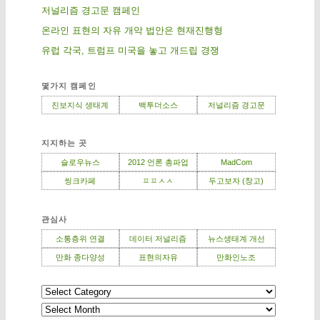
저널리즘 경고문 캠페인
온라인 표현의 자유 개악 법안은 현재진행형
유럽 각국, 트럼프 미국을 놓고 개드립 경쟁
몇가지 캠페인
진보지식 생태계
백투더소스
저널리즘 경고문
지지하는 곳
슬로우뉴스
2012 언론 총파업
MadCom
씽크카페
ㅍㅍㅅㅅ
두고보자 (창고)
관심사
소통층위 연결
데이터 저널리즘
뉴스생태계 개선
만화 종다양성
표현의자유
만화인노조