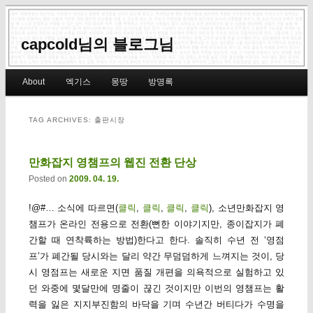
capcold님의 블로그님
Main menu
About
엑기스
몽땅
방명록
Skip to primary content
Skip to secondary content
TAG ARCHIVES:
출판시장
만화잡지 영챔프의 웹진 전환 단상
Posted on
2009. 04. 19.
!@#… 소식에 따르면(
클릭
,
클릭
,
클릭
,
클릭
), 소년만화잡지 영
챔프가 온라인 전용으로 전환(뻔한 이야기지만, 종이잡지가 폐
간할 때 연착륙하는 방법)한다고 한다. 솔직히 수년 전 ‘영점
프’가 폐간될 당시와는 달리 약간 무덤덤하게 느껴지는 것이, 당
시 영점프는 새로운 지면 품질 개편을 의욕적으로 실험하고 있
던 와중에 몇달만에 명줄이 끊긴 것이지만 이번의 영챔프는 활
력을 잃은 지지부진함의 바닥을 기며 수년간 버티다가 수명을