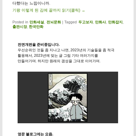
다했다는 느낌이니까.
기왕 이렇게 된 김에 끝까지 읽기(클릭)
→
Posted in
만화세설
,
전뇌문화
|
Tagged
두고보자
,
만화사
,
만화잡지
,
출판시장
,
한국만화
전면개편을 준비중입니다.
우선순위인 것들 좀 지나고 나면, 2023년의 기술들을 좀 적극
활용해서, 2023년에 맞는 글 그림 기타 여러가지를
만들어가며. 하지만 원래의 갬성을 그대로 이어가며.
영문 블로그에는 요즘.