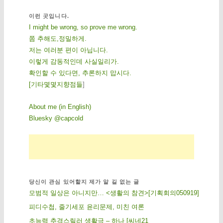
이런 곳입니다.
I might be wrong, so prove me wrong.
쫌 추해도,정밀하게.
저는 여러분 편이 아닙니다.
이렇게 감동적인데 사실일리가.
확인할 수 있다면, 추론하지 맙시다.
[
기
타
몇
몇
지
향
점
들
]
About me (in English)
Bluesky @capcold
당신이 관심 있어할지 제가 알 길 없는 글
모범적 일상은 아니지만… <생활의 참견>[기획회의050919]
피디수첩, 줄기세포 윤리문제, 미친 여론
초능력 추격스릴러 생활극 – 하나 [씨네21