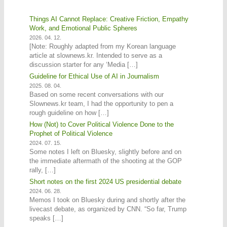
Things AI Cannot Replace: Creative Friction, Empathy
Work, and Emotional Public Spheres
2026. 04. 12.
[Note: Roughly adapted from my Korean language
article at slownews.kr. Intended to serve as a
discussion starter for any ‘Media […]
Guideline for Ethical Use of AI in Journalism
2025. 08. 04.
Based on some recent conversations with our
Slownews.kr team, I had the opportunity to pen a
rough guideline on how […]
How (Not) to Cover Political Violence Done to the
Prophet of Political Violence
2024. 07. 15.
Some notes I left on Bluesky, slightly before and on
the immediate aftermath of the shooting at the GOP
rally, […]
Short notes on the first 2024 US presidential debate
2024. 06. 28.
Memos I took on Bluesky during and shortly after the
livecast debate, as organized by CNN. “So far, Trump
speaks […]