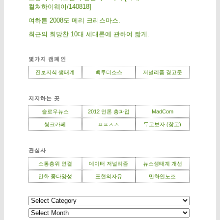
컬쳐하이웨이/140818]
여하튼 2008도 메리 크리스마스.
최근의 희망찬 10대 세대론에 관하여 짧게.
몇가지 캠페인
진보지식 생태계
백투더소스
저널리즘 경고문
지지하는 곳
슬로우뉴스
2012 언론 총파업
MadCom
씽크카페
ㅍㅍㅅㅅ
두고보자 (창고)
관심사
소통층위 연결
데이터 저널리즘
뉴스생태계 개선
만화 종다양성
표현의자유
만화인노조