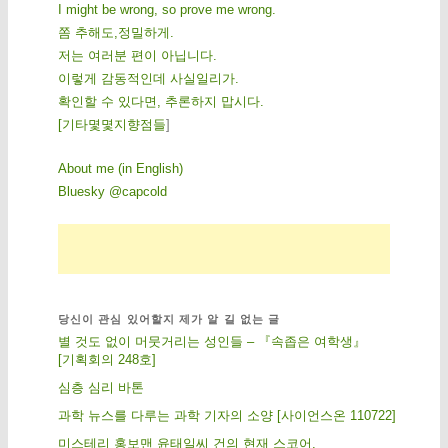
I might be wrong, so prove me wrong.
쫌 추해도,정밀하게.
저는 여러분 편이 아닙니다.
이렇게 감동적인데 사실일리가.
확인할 수 있다면, 추론하지 맙시다.
[
기
타
몇
몇
지
향
점
들
]
About me (in English)
Bluesky @capcold
당신이 관심 있어할지 제가 알 길 없는 글
별 것도 없이 머뭇거리는 성인들 – 『속좁은 여학생』
[기획회의 248호]
심층 심리 바톤
과학 뉴스를 다루는 과학 기자의 소양 [사이언스온 110722]
미스테리 홍보맨 윤태일씨 건의 현재 스코어.