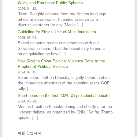
Work, and Emotional Public Spheres
2026. 04. 12.
[Note: Roughly adapted from my Korean language
article at slownews.kr. Intended to serve as a
discussion starter for any ‘Media […]
Guideline for Ethical Use of AI in Journalism
2025. 08. 04.
Based on some recent conversations with our
Slownews.kr team, I had the opportunity to pen a
rough guideline on how […]
How (Not) to Cover Political Violence Done to the
Prophet of Political Violence
2024. 07. 15.
Some notes I left on Bluesky, slightly before and on
the immediate aftermath of the shooting at the GOP
rally, […]
Short notes on the first 2024 US presidential debate
2024. 06. 28.
Memos I took on Bluesky during and shortly after the
livecast debate, as organized by CNN. “So far, Trump
speaks […]
이런 곳입니다.