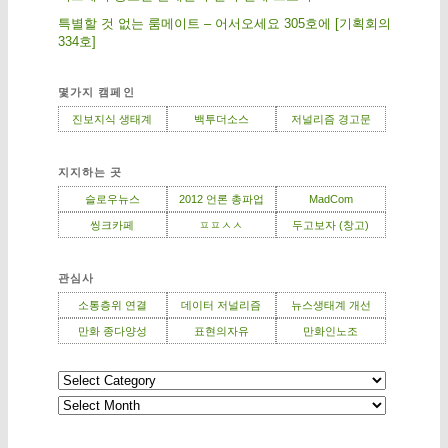
특별할 것 없는 룸메이트 – 어서오세요 305호에 [기획회의
334호]
몇가지 캠페인
진보지식 생태계
백투더소스
저널리즘 경고문
지지하는 곳
슬로우뉴스
2012 언론 총파업
MadCom
씽크카페
ㅍㅍㅅㅅ
두고보자 (창고)
관심사
소통층위 연결
데이터 저널리즘
뉴스생태계 개선
만화 종다양성
표현의자유
만화인노조