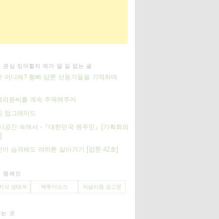
 관심 있어할지 제가 알 길 없는 글
 어디에? 황빠 담론 선동가들을 기억하며
테리윤씨를 계속 주목해주자
의 업그레이드
시공간 속에서 -『대한민국 원주민』[기획회의
]
이 습격해도 여하튼 살아가기 [팝툰 42호]
 캠페인
지식 생태계
백투더소스
저널리즘 경고문
는 곳