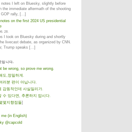
notes I left on Bluesky, slightly before
n the immediate aftermath of the shooting
e GOP rally, […]
 notes on the first 2024 US presidential
e
6. 28.
 I took on Bluesky during and shortly
 the livecast debate, as organized by CNN.
ar, Trump speaks […]
곳입니다.
ht be wrong, so prove me wrong.
해도,정밀하게.
여러분 편이 아닙니다.
 감동적인데 사실일리가.
 수 있다면, 추론하지 맙시다.
몇
몇
지
향
점
들
]
 me (in English)
sky @capcold