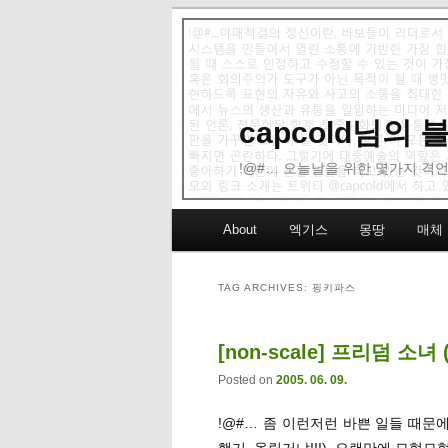
capcold님의
!@#… 오늘날을 위한 몇가지 격언
Main menu
About
엑기스
몽땅
매체
Skip to primary content
Skip to secondary content
TAG ARCHIVES:
핑키파스
[non-scale] 프리덤 소
Posted on
2005. 06. 09.
!@#… 좀 이런저런 바쁜 일들 때문
행기 올릴거냐!!!), 오랜만에 모형