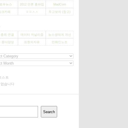
로우뉴스
2012 언론 총파업
MadCom
씽크카페
ㅍㅍㅅㅅ
두고보자 (창고)
사
층위 연결
데이터 저널리즘
뉴스생태계 개선
 종다양성
표현의자유
만화인노조
포스트
기 없습니다
Search