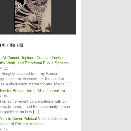
블로그에는 요즘.
s AI Cannot Replace: Creative Friction,
hy Work, and Emotional Public Spheres
4. 12.
: Roughly adapted from my Korean
age article at slownews.kr. Intended to
 as a discussion starter for any ‘Media […]
line for Ethical Use of AI in Journalism
8. 04.
 on some recent conversations with our
ews.kr team, I had the opportunity to pen
gh guideline on how […]
Not) to Cover Political Violence Done to
ophet of Political Violence
7. 15.