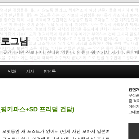
 블로그님
: 곳간에서만 진보 난다. 신나면 망한다. 인류 따위 거기서 거기다. 위악
만화
시사
방명록
전면개
우선순
좀 적
여러가
녀 (핑키파스+SD 프리덤 건담)
그대로
에 오랫동안 새 포스트가 없어서 (언제 사진 모아서 일본여
모형 포스트나 하나. 이전에 핑키파스(핑키+스틱파스) 포스트