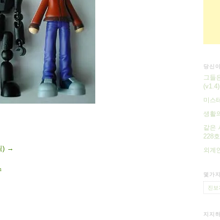
당신이
그들은
(v1.4)
미스
생활
같은 
228호
릭)
→
외계인
스
몇가지
진보
지지하