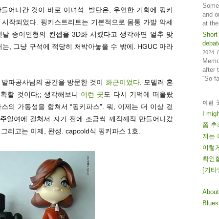
Some 
만들어나간 것이 바로 이녀석. 발단은, 우연한 기회에 핑키
and o
 시작되었다. 핑키스트리트는 기본적으로 몸통 가발 악세
at th
옛날 종이인형의 컨셉을 3D화 시켰다고 생각하면 얼추 맞
Short
debat
는, 그냥 구석에 적당히 처박아놓을 수 밖에. HGUC 마라
2024. 0
Memos
after
“So f
신 발파공사님의 공간을 방문한 것이
화근이었다
. 모델러 혼
정확할 것이다;; 생각해보니
이런 곳
도 다시 기억에 떠올랐
이런 
스의 가동성을 합쳐서 “핑키파스”. 뭐, 이제는 더 이상 걷
I mig
 2주일여에 걸쳐서 자기 전에 조금씩 깨작깨작 만들어나갔
쫌 추
그리고는 이제, 완성. capcold식 핑키파스 1호.
저는 
이렇게
확인할
[
기
타
About
Blue