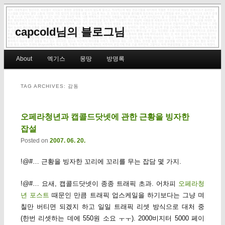
capcold님의 블로그님
Main menu
About
엑기스
몽땅
방명록
Skip to primary content
Skip to secondary content
TAG ARCHIVES:
감동
오페라청년과 캡콜드닷넷에 관한 근황을 빙자한
잡설
Posted on
2007. 06. 20.
!@#… 근황을 빙자한 꼬리에 꼬리를 무는 잡담 몇 가지.
!@#… 요새, 캡콜드닷넷이 종종 트래픽 초과. 어차피
오페라청
년 포스트
때문인 만큼 트래픽 업스케일을 하기보다는 그냥 며
칠만 버티면 되겠지 하고 일일 트래픽 리셋 방식으로 대처 중
(한번 리셋하는 데에 550원 소요 ㅜㅜ). 2000비지터 5000 페이