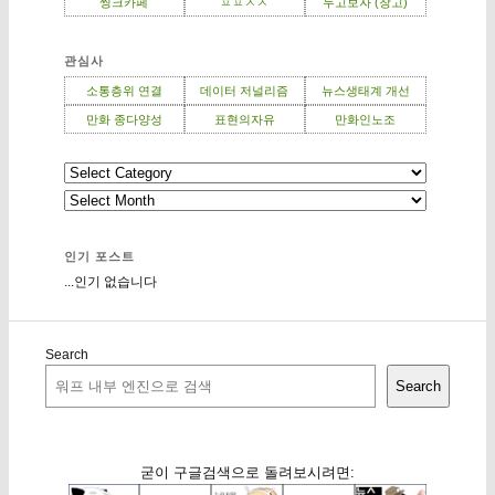
씽크카페
ㅍㅍㅅㅅ
두고보자 (창고)
관심사
소통층위 연결
데이터 저널리즘
뉴스생태계 개선
만화 종다양성
표현의자유
만화인노조
인기 포스트
...인기 없습니다
Search
Search
굳이 구글검색으로 돌려보시려면: