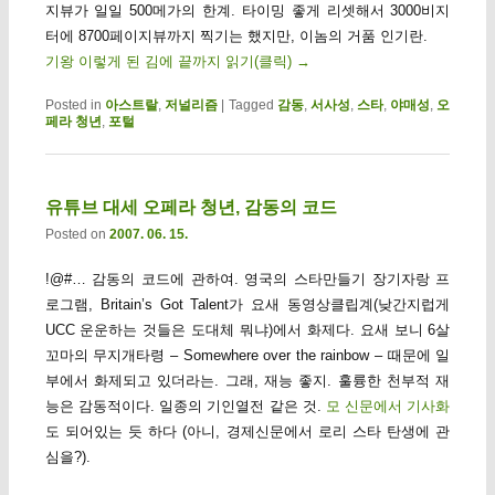
지뷰가 일일 500메가의 한계. 타이밍 좋게 리셋해서 3000비지
터에 8700페이지뷰까지 찍기는 했지만, 이놈의 거품 인기란.
기왕 이렇게 된 김에 끝까지 읽기(클릭)
→
Posted in
아스트랄
,
저널리즘
|
Tagged
감동
,
서사성
,
스타
,
야매성
,
오
페라 청년
,
포털
유튜브 대세 오페라 청년, 감동의 코드
Posted on
2007. 06. 15.
!@#… 감동의 코드에 관하여. 영국의 스타만들기 장기자랑 프
로그램, Britain’s Got Talent가 요새 동영상클립계(낮간지럽게
UCC 운운하는 것들은 도대체 뭐냐)에서 화제다. 요새 보니 6살
꼬마의 무지개타령 – Somewhere over the rainbow – 때문에 일
부에서 화제되고 있더라는. 그래, 재능 좋지. 훌륭한 천부적 재
능은 감동적이다. 일종의 기인열전 같은 것.
모 신문에서 기사화
도 되어있는 듯 하다 (아니, 경제신문에서 로리 스타 탄생에 관
심을?).