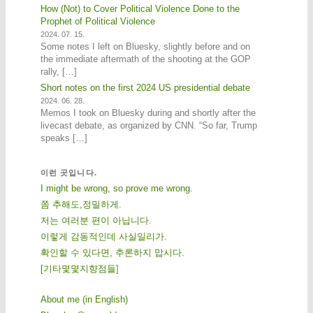
How (Not) to Cover Political Violence Done to the
Prophet of Political Violence
2024. 07. 15.
Some notes I left on Bluesky, slightly before and on
the immediate aftermath of the shooting at the GOP
rally, […]
Short notes on the first 2024 US presidential debate
2024. 06. 28.
Memos I took on Bluesky during and shortly after the
livecast debate, as organized by CNN. “So far, Trump
speaks […]
이런 곳입니다.
I might be wrong, so prove me wrong.
쫌 추해도,정밀하게.
저는 여러분 편이 아닙니다.
이렇게 감동적인데 사실일리가.
확인할 수 있다면, 추론하지 맙시다.
[
기
타
몇
몇
지
향
점
들
]
About me (in English)