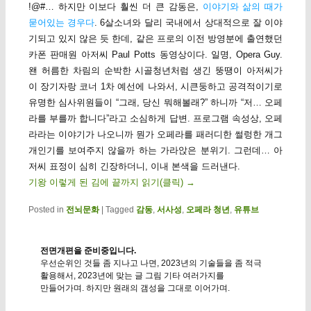
!@#… 하지만 이보다 훨씬 더 큰 감동은,
이야기와 삶의 때가
묻어있는 경우다
. 6살소녀와 달리 국내에서 상대적으로 잘 이야
기되고 있지 않은 듯 한데, 같은 프로의 이전 방영분에 출연했던
카폰 판매원 아저씨 Paul Potts 동영상이다. 일명, Opera Guy.
왠 허름한 차림의 순박한 시골청년처럼 생긴 뚱땡이 아저씨가
이 장기자랑 코너 1차 예선에 나와서, 시큰둥하고 공격적이기로
유명한 심사위원들이 “그래, 당신 뭐해볼래?” 하니까 “저… 오페
라를 부를까 합니다”라고 소심하게 답변. 프로그램 속성상, 오페
라라는 이야기가 나오니까 뭔가 오페라를 패러디한 썰렁한 개그
개인기를 보여주지 않을까 하는 가라앉은 분위기. 그런데… 아
저씨 표정이 심히 긴장하더니, 이내 본색을 드러낸다.
기왕 이렇게 된 김에 끝까지 읽기(클릭)
→
Posted in
전뇌문화
|
Tagged
감동
,
서사성
,
오페라 청년
,
유튜브
전면개편을 준비중입니다.
우선순위인 것들 좀 지나고 나면, 2023년의 기술들을 좀 적극
활용해서, 2023년에 맞는 글 그림 기타 여러가지를
만들어가며. 하지만 원래의 갬성을 그대로 이어가며.