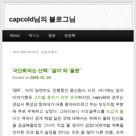
capcold님의 블로그님
Main menu
About
엑기스
몽땅
방명록
Skip to primary content
Skip to secondary content
TAG ARCHIVES:
감정적동인
극단화되는 선택: ‘설마’와 ‘울분’
Posted on
2009. 02. 20.
!@#… 아직 당연히도 진행중인 용산참사 사건. 여기에는 앞서
이야기했듯
고민할 층위가 여럿 존재
하지만, capcold의 경우는
관심사 특성상 청와대가 대충 묻어버리려고 하는 보도지침 부분
에 주로 주목하고 싶었다. 그러다보니 이모글루스를
뜨겁게 불
태운
계약서 공개 떡밥 같은 것에 대해서는 뒤에서 몰래 단서들
을 공급해줄망정 그다지 직접 물 생각이 없었다(재개발 계획을
인지한 것과 철거 일정을 안다는 것은 좀 많이 다른 만큼, 크게