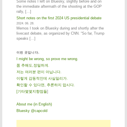
Some notes I left on Bluesky, slightly before and on
the immediate aftermath of the shooting at the GOP
rally, […]
Short notes on the first 2024 US presidential debate
2024. 06. 28.
Memos I took on Bluesky during and shortly after the
livecast debate, as organized by CNN. “So far, Trump
speaks […]
이런 곳입니다.
I might be wrong, so prove me wrong.
쫌 추해도,정밀하게.
저는 여러분 편이 아닙니다.
이렇게 감동적인데 사실일리가.
확인할 수 있다면, 추론하지 맙시다.
[
기
타
몇
몇
지
향
점
들
]
About me (in English)
Bluesky @capcold