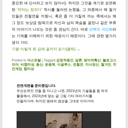
중요한 새 단서라고 보지 않아서). 하지만 그것을 계기로 표면화
된 ‘
약자는 정의다
‘ 착시를 둘러싼 논쟁들, 그 와중에서 왜 철거
민들은 전철연을 끼웠나, 혹은 좀 더 거칠게 까는 쪽에서는 왜
그 정도 보상금 탐욕으로 자신과 남의 목숨을 걸었냐 같은 부류
의 이야기가 나오는 것은 좀 관심이 간다. 바로
선택의 극단화
라
는 기제를 이해하기 위한 재료이기 때문이다. 그에 관한 몇가지
생각 거리.
기왕 이렇게 된 김에 끝까지 읽기(클릭)
→
Posted in
아스트랄
|
Tagged
감정적동인
,
담론
,
방어적확신
,
블로고스
피어
,
비합리성
,
용산
,
운동체
,
이글루스
,
전철연
,
지사정신
,
철거민
,
치
킨게임
,
합리성
전면개편을 준비중입니다.
우선순위인 것들 좀 지나고 나면, 2023년의 기술들을 좀 적극
활용해서, 2023년에 맞는 글 그림 기타 여러가지를
만들어가며. 하지만 원래의 갬성을 그대로 이어가며.