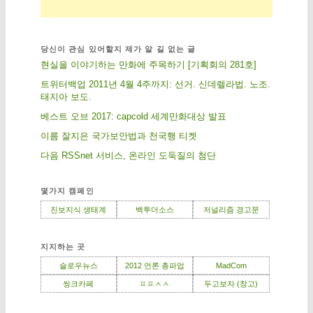
당신이 관심 있어할지 제가 알 길 없는 글
현실을 이야기하는 만화에 주목하기 [기획회의 281호]
트위터백업 2011년 4월 4주까지: 선거. 신데렐라법. 노조.
태지아 보도.
베스트 오브 2017: capcold 세계만화대상 발표
이름 잘지은 국가보안법과 천국행 티켓
다음 RSSnet 서비스, 온라인 도둑질의 첨단
몇가지 캠페인
진보지식 생태계
백투더소스
저널리즘 경고문
지지하는 곳
슬로우뉴스
2012 언론 총파업
MadCom
씽크카페
ㅍㅍㅅㅅ
두고보자 (창고)