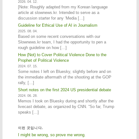
2026. 04. 12.
[Note: Roughly adapted from my Korean language
article at slownews.kr. Intended to serve as a
discussion starter for any ‘Media […]
Guideline for Ethical Use of AI in Journalism
2025. 08. 04.
Based on some recent conversations with our
Slownews.kr team, I had the opportunity to pen a
rough guideline on how […]
How (Not) to Cover Political Violence Done to the
Prophet of Political Violence
2024. 07. 15.
Some notes I left on Bluesky, slightly before and on
the immediate aftermath of the shooting at the GOP
rally, […]
Short notes on the first 2024 US presidential debate
2024. 06. 28.
Memos I took on Bluesky during and shortly after the
livecast debate, as organized by CNN. “So far, Trump
speaks […]
이런 곳입니다.
I might be wrong, so prove me wrong.