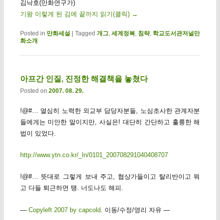
김낙호(만화연구가)
기왕 이렇게 된 김에 끝까지 읽기(클릭)
→
Posted in
만화세설
|
Tagged
개그
,
세계정복
,
침략
,
학교도서관저널만
화소개
아프간 인질, 진정한 해결책을 놓쳤다
Posted on
2007. 08. 29.
!@#… 열심히 노력한 외교부 담당자분들, 노심초사한 관계자분
들에게는 미안한 말이지만, 사실은! 대단히 간단하고 훌륭한 해
법이 있었다.
http://www.ytn.co.kr/_ln/0101_200708291040408707
!@#… 뜻대로 그렇게 보내 주고, 협상가들이고 탈리반이고 뭐
고 다들 퇴근하면 땡. 너도나도 해피.
—
Copyleft 2007 by capcold
. 이동/수정/영리 자유 —