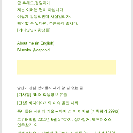
쫌 추해도,정밀하게.
저는 여러분 편이 아닙니다.
이렇게 감동적인데 사실일리가.
확인할 수 있다면, 추론하지 맙시다.
[
기
타
몇
몇
지
향
점
들
]
About me (in English)
Bluesky @capcold
당신이 관심 있어할지 제가 알 길 없는 글
[기사펌] NEIS 학생정보 유출
[단상] 바다이야기와 이슈 올인 사회.
좀비물은 사회의 거울 – 아이 앰 어 히어로 [기획회의 299호]
트위터백업 2011년 6월 3주까지: 상가철거, 백투더소스,
인주찾기 외