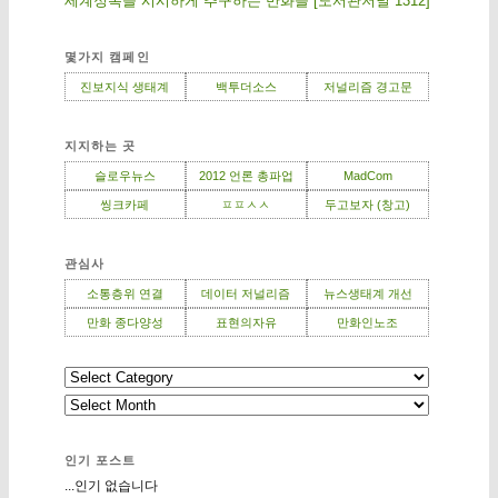
세계정복을 시시하게 추구하는 만화들 [도서관저널 1312]
몇가지 캠페인
진보지식 생태계
백투더소스
저널리즘 경고문
지지하는 곳
슬로우뉴스
2012 언론 총파업
MadCom
씽크카페
ㅍㅍㅅㅅ
두고보자 (창고)
관심사
소통층위 연결
데이터 저널리즘
뉴스생태계 개선
만화 종다양성
표현의자유
만화인노조
인기 포스트
...인기 없습니다