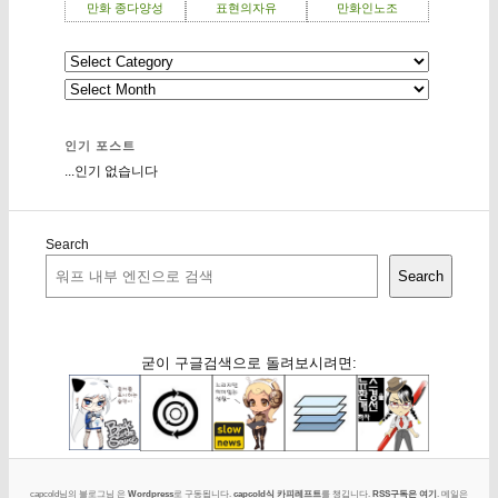
만화 종다양성
표현의자유
만화인노조
인기 포스트
...인기 없습니다
Search
Search
굳이 구글검색으로 돌려보시려면:
capcold님의 블로그님 은
Wordpress
로 구동됩니다.
capcold식 카피레프트
를 챙깁니다.
RSS구독은 여기
. 메일은