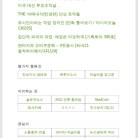
미국 대선 투표조작설…
THE 야매내각(탄생편) 단상 토막들
유시민이라는 직업 정치인 [만화 톺아보기 / 미디어오늘
130225]
집단적 파국의 과정: 재앙은 미묘하게 [기획회의 395호]
판타지와 오타쿠문화 – 4컷용사 [씨네21
컬쳐하이웨이/141124]
몇가지 캠페인
진보지식 생태계
백투더소스
저널리즘 경고문
지지하는 곳
슬로우뉴스
2012 언론 총파업
MadCom
씽크카페
ㅍㅍㅅㅅ
두고보자 (창고)
관심사
소통층위 연결
데이터 저널리즘
뉴스생태계 개선