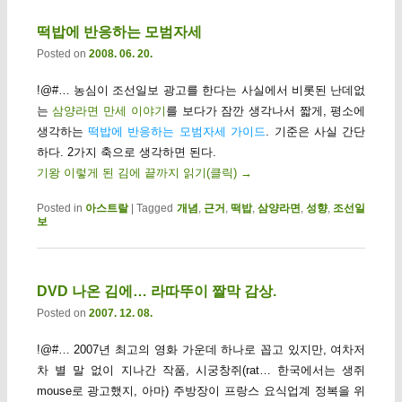
떡밥에 반응하는 모범자세
Posted on
2008. 06. 20.
!@#… 농심이 조선일보 광고를 한다는 사실에서 비롯된 난데없
는
삼양라면 만세 이야기
를 보다가 잠깐 생각나서 짧게, 평소에
생각하는
떡밥에 반응하는 모범자세 가이드
. 기준은 사실 간단
하다. 2가지 축으로 생각하면 된다.
기왕 이렇게 된 김에 끝까지 읽기(클릭)
→
Posted in
아스트랄
|
Tagged
개념
,
근거
,
떡밥
,
삼양라면
,
성향
,
조선일
보
DVD 나온 김에… 라따뚜이 짤막 감상.
Posted on
2007. 12. 08.
!@#… 2007년 최고의 영화 가운데 하나로 꼽고 있지만, 여차저
차 별 말 없이 지나간 작품, 시궁창쥐(rat… 한국에서는 생쥐
mouse로 광고했지, 아마) 주방장이 프랑스 요식업계 정복을 위