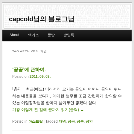
capcold님의 블로그님
Main menu
About
엑기스
몽땅
방명록
Skip to primary content
Skip to secondary content
TAG ARCHIVES:
개념
‘공공’에 관하여.
Posted on
2011. 09. 03.
!@# … 최근(에도) 이리저리 오가는 공인이 어쩌니 공익이 뭐니
하는 내용들을 보다가, 애매한 범주를 조금 간편하게 합의할 수
있는 어림짐작법을 한마디 남겨두면 좋겠다 싶다.
기왕 이렇게 된 김에 끝까지 읽기(클릭)
→
Posted in
아스트랄
|
Tagged
개념
,
공공
,
공론
,
공인