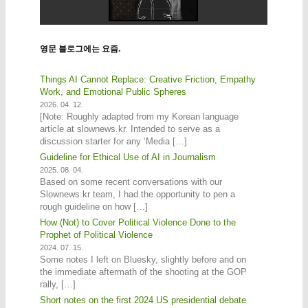
영문 블로그에는 요즘.
Things AI Cannot Replace: Creative Friction, Empathy
Work, and Emotional Public Spheres
2026. 04. 12.
[Note: Roughly adapted from my Korean language
article at slownews.kr. Intended to serve as a
discussion starter for any ‘Media […]
Guideline for Ethical Use of AI in Journalism
2025. 08. 04.
Based on some recent conversations with our
Slownews.kr team, I had the opportunity to pen a
rough guideline on how […]
How (Not) to Cover Political Violence Done to the
Prophet of Political Violence
2024. 07. 15.
Some notes I left on Bluesky, slightly before and on
the immediate aftermath of the shooting at the GOP
rally, […]
Short notes on the first 2024 US presidential debate