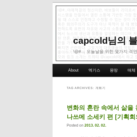
capcold님의
!@#… 오늘날을 위한 몇가지 격언
Main menu
About
엑기스
몽땅
매체
Skip to primary content
Skip to secondary content
TAG ARCHIVES:
개화기
변화의 혼란 속에서 삶을 
나쓰메 소세키 편 [기획회의
Posted on
2013. 02. 02.