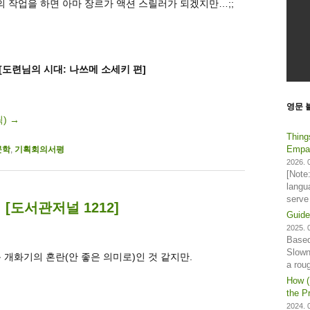
의 작업을 하면 아마 장르가 액션 스릴러가 되겠지만…;;
[도련님의 시대: 나쓰메 소세키 편]
영문 
릭)
→
Thing
Empat
문학
,
기획회의서평
2026. 0
[Note
langu
serve
[도서관저널 1212]
Guide
2025. 0
Based
Slown
운 개화기의 혼란(안 좋은 의미로)인 것 같지만.
a rou
How (
the Pr
2024. 0