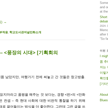
Some 
and o
at th
Short
debat
릭)
→
2024. 0
Memos
부적응
,
학교도서관저널만화소개
after
“So f
이런 
– <풍장의 시대> [기획회의
I mig
쫌 추
저는 
이렇게
절쯤 남았지만, 여행가기 전에 써놓고 간 것들은 창고방출.
확인할
[
기
타
/읽지마라고 품평을 해주는 것 보다는, 경향 <펀>의 <만화
About
Blue
 컨셉 – 즉 현대 사회에 대한 비판적 통찰을 하기 위해
로 끌어들이는 방식을 더 좋아한다. 그런데 그런 글을 쓰