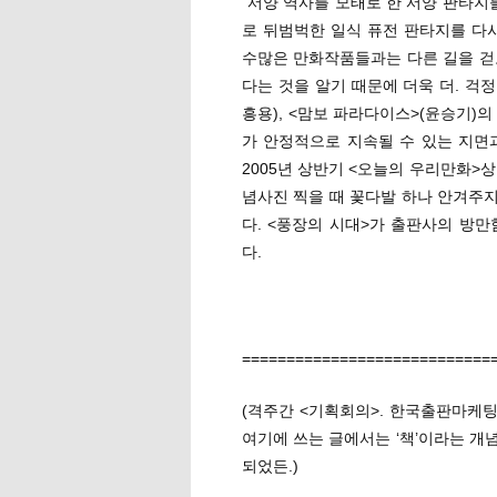
“서양 역사를 모태로 한 서양 판타지
로 뒤범벅한 일식 퓨전 판타지를 다
수많은 만화작품들과는 다른 길을 걷고
다는 것을 알기 때문에 더욱 더. 걱정
흥용), <맘보 파라다이스>(윤승기)
가 안정적으로 지속될 수 있는 지면과
2005년 상반기 <오늘의 우리만화>
념사진 찍을 때 꽃다발 하나 안겨주지
다. <풍장의 시대>가 출판사의 방
다.
============================
(격주간 <기획회의>. 한국출판마케팅
여기에 쓰는 글에서는 ‘책’이라는 개
되었든.)