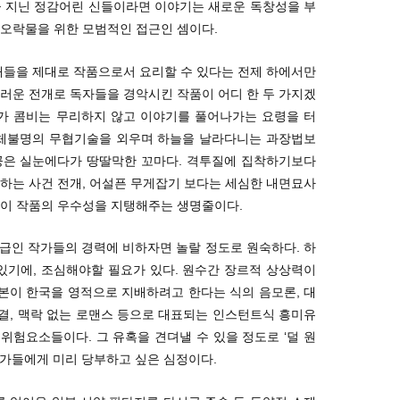
을 지닌 정감어린 신들이라면 이야기는 새로운 독창성을 부
중오락물을 위한 모범적인 접근인 셈이다.
재들을 제대로 작품으로서 요리할 수 있다는 전제 하에서만
러운 전개로 독자들을 경악시킨 작품이 어디 한 두 가지겠
작가 콤비는 무리하지 않고 이야기를 풀어나가는 요령을 터
정체불명의 무협기술을 외우며 하늘을 날라다니는 과장법보
공은 실눈에다가 땅딸막한 꼬마다. 격투질에 집착하기보다
하는 사건 전개, 어설픈 무게잡기 보다는 세심한 내면묘사
 이 작품의 우수성을 지탱해주는 생명줄이다.
급인 작가들의 경력에 비하자면 놀랄 정도로 원숙하다. 하
있기에, 조심해야할 필요가 있다. 원수간 장르적 상상력이
일본이 한국을 영적으로 지배하려고 한다는 식의 음모론, 대
결, 맥락 없는 로맨스 등으로 대표되는 인스턴트식 흥미유
 위험요소들이다. 그 유혹을 견뎌낼 수 있을 정도로 ‘덜 원
작가들에게 미리 당부하고 싶은 심정이다.