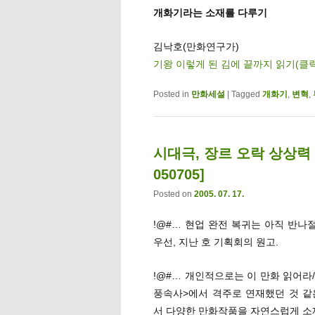
개화기라는 소재를 다루기
김낙호(만화연구가)
기왕 이렇게 된 김에 끝까지 읽기(클
Posted in
만화세설
|
Tagged
개화기
,
변혁
,
시대극, 장르 오락 상상력 
050705]
Posted on
2005. 07. 17.
!@#… 현업 완전 복귀는 아직 반나
우선, 지난 호 기획회의 원고.
!@#… 개인적으로는 이 만화 읽어라
풍속사>에서 격주로 연재했던 것 같은
서 다양한 만화작품을 자연스럽게 소재