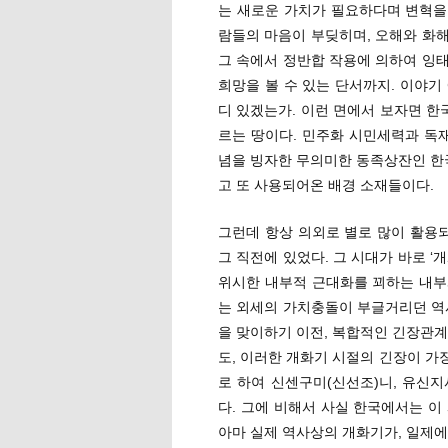
는 새로운 가치가 필요하다며 변혁을 
람들의 마음이 부딪히며, 오해와 화
그 속에서 정반합 작용에 의하여 잉
희망을 볼 수 있는 단서까지. 이야기
디 있겠는가. 이런 면에서 보자면 한
르는 땅이다. 민주화 시민세력과 독재
념을 빙자한 무의미한 동족상잔인 한국
고 또 사용되어온 배경 소재들이다.
그런데 항상 의외로 별로 많이 활용되
그 직전에 있었다. 그 시대가 바로 
위시한 내부적 근대화를 꾀하는 내부
는 외세의 가치충돌이 부글거리던 역
을 맞이하기 이전, 복합적인 긴장관계
도, 이러한 개화기 시절의 긴장이 가
로 하여 신센구미(신선조)니, 유신
다. 그에 비해서 사실 한국에서는 이
아마 실제 역사상의 개화기가, 일제에