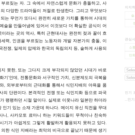
부르짖는 자. 그 속에서 자연스럽게 문화가 충돌하고, 사
지지하
해의 다양한 드라마들이 저절로 탄생한다. 그리고 무엇보다
슬
태되는 무언가 또다시 완전히 새로운 가치를 통하여 시대의
 예술을 만들어냄에 있어서 이것보다 더 확실한 공식이 어
국이라는 곳의 역사, 특히 근현대사는 완전히 젖과 꿀이 흐
관심
세력, 인권을 부르짖는 노동자와 개발 자본가의 충돌, 이
소통
전쟁, 일제의 압제와 한국의 독립의지 등, 숱하게 사용되
만화
지 못한, 또는 그다지 크게 부각되지 않았던 시대가 바로
‘개화기’인데, 전통문화와 서구적인 가치, 신분제도의 극복을
와, 외부로부터의 근대화를 통해서 식민지배의 야욕을 품
사의 단편이다. 본격적인 전쟁 또는 식민지화 등으로 파국
인기 
...인
가 팽팽하던 시절 말이다. 실제로 이웃나라 일본만 하더라
장 인기 있는 소재 가운데 하나다. 메이지 유신 직전을 무대
지사니, 사카모토 료마니 하는 키워드들이 무척이나 친숙하
 시기가 아쉽게도 그렇게 활발하게 활용되지 못하고 있다.
 의한 식민 지배라는 최악의 비극으로 끝났기 때문에 생기