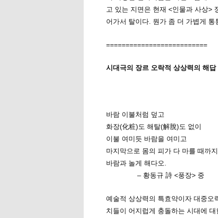
고 있는 지면은 현재 <인물과 사상> 
어가서 탈이다. 뭔가 좀 더 가볍게 통통
==========================
시대극의 장르 오락적 상상력의 해답 
바람 이불처럼 덮고
화장(化粧)도 해탈(解脫)도 없이
이불 여미듯 바람을 여미고
마지막으로 몸의 피가 다 마를 때까지
바람과 놀게 해다오.
– 황동규 詩 <풍장> 중
예술적 상상력의 특효약이자 대중오락
치들이 어지럽게 충돌하는 시대에 대한