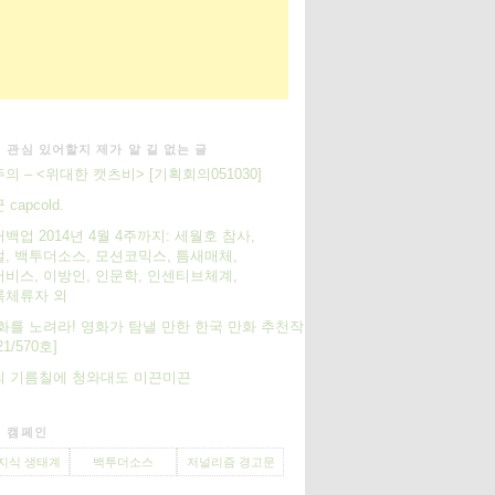
 관심 있어할지 제가 알 길 없는 글
의 – <위대한 캣츠비> [기획회의051030]
capcold.
백업 2014년 4월 4주까지: 세월호 참사,
, 백투더소스, 모션코믹스, 틈새매체,
비스, 이방인, 인문학, 인센티브체계,
록체류자 외
화를 노려라! 영화가 탐낼 만한 한국 만화 추천작
1/570호]
의 기름칠에 청와대도 미끈미끈
 캠페인
지식 생태계
백투더소스
저널리즘 경고문