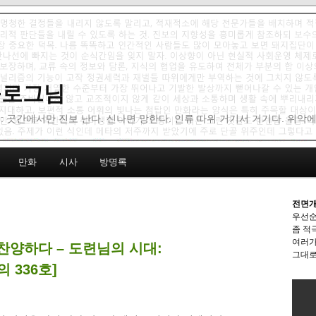
 블로그님
: 곳간에서만 진보 난다. 신나면 망한다. 인류 따위 거기서 거기다. 위악
만화
시사
방명록
전면개
우선순
좀 적
여러가
찬양하다 – 도련님의 시대:
그대로
 336호]