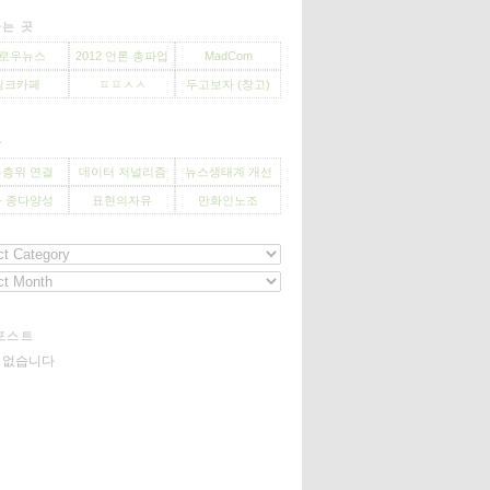
는 곳
로우뉴스
2012 언론 총파업
MadCom
씽크카페
ㅍㅍㅅㅅ
두고보자 (창고)
사
층위 연결
데이터 저널리즘
뉴스생태계 개선
 종다양성
표현의자유
만화인노조
포스트
기 없습니다