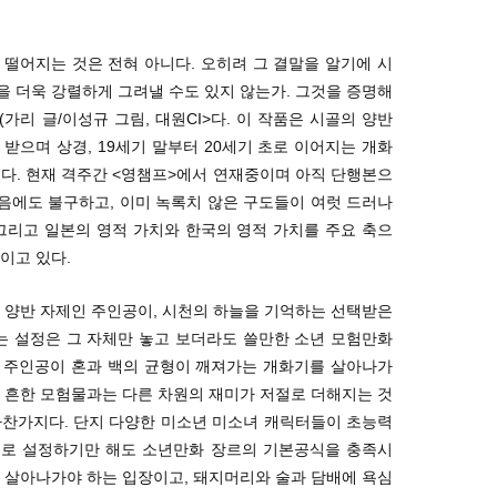
떨어지는 것은 전혀 아니다. 오히려 그 결말을 알기에 시
 더욱 강렬하게 그려낼 수도 있지 않는가. 그것을 증명해
가리 글/이성규 그림, 대원CI>다. 이 작품은 시골의 양반
받으며 상경, 19세기 말부터 20세기 초로 이어지는 개화
다. 현재 격주간 <영챔프>에서 연재중이며 아직 단행본으
음에도 불구하고, 이미 녹록치 않은 구도들이 여럿 드러나
, 그리고 일본의 영적 가치와 한국의 영적 가치를 주요 축으
이고 있다.
 양반 자제인 주인공이, 시천의 하늘을 기억하는 선택받은
 설정은 그 자체만 놓고 보더라도 쓸만한 소년 모험만화
그 주인공이 혼과 백의 균형이 깨져가는 개화기를 살아나가
 흔한 모험물과는 다른 차원의 재미가 저절로 더해지는 것
마찬가지다. 단지 다양한 미소년 미소녀 캐릭터들이 초능력
으로 설정하기만 해도 소년만화 장르의 기본공식을 충족시
 살아나가야 하는 입장이고, 돼지머리와 술과 담배에 욕심