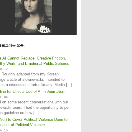
블로그에는 요즘.
s AI Cannot Replace: Creative Friction,
hy Work, and Emotional Public Spheres
4. 12.
: Roughly adapted from my Korean
age article at slownews.kr. Intended to
 as a discussion starter for any ‘Media […]
line for Ethical Use of AI in Journalism
8. 04.
 on some recent conversations with our
ews.kr team, I had the opportunity to pen
gh guideline on how […]
Not) to Cover Political Violence Done to
ophet of Political Violence
7. 15.