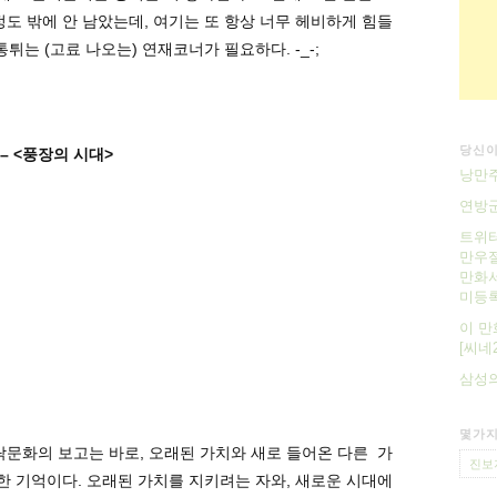
정도 밖에 안 남았는데, 여기는 또 항상 너무 헤비하게 힘들
튀는 (고료 나오는) 연재코너가 필요하다. -_-;
당신이
– <풍장의 시대>
낭만주
연방군 
트위터
만우절
만화서
미등
이 만
[씨네2
삼성
몇가지
문화의 보고는 바로, 오래된 가치와 새로 들어온 다른 가
진보
 기억이다. 오래된 가치를 지키려는 자와, 새로운 시대에