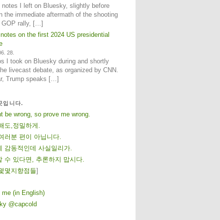
notes I left on Bluesky, slightly before
n the immediate aftermath of the shooting
e GOP rally, […]
 notes on the first 2024 US presidential
e
6. 28.
 I took on Bluesky during and shortly
 the livecast debate, as organized by CNN.
ar, Trump speaks […]
곳입니다.
ht be wrong, so prove me wrong.
해도,정밀하게.
여러분 편이 아닙니다.
 감동적인데 사실일리가.
 수 있다면, 추론하지 맙시다.
몇
몇
지
향
점
들
]
 me (in English)
sky @capcold