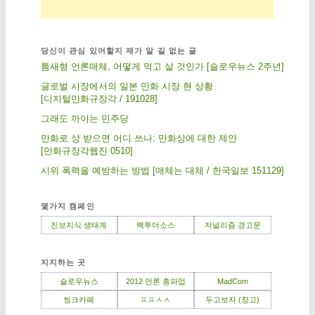
당신이 관심 있어할지 제가 알 길 없는 글
틈새형 언론매체, 어떻게 먹고 살 것인가 [슬로우뉴스 2주년]
글로벌 시장에서의 일본 만화 시장 현 상황
[디지털만화규장각 / 191028]
그래도 까이는 민주당
만화로 상 받으면 어디 쓰나: 만화상에 대한 제안
[만화규장각웹진 0510]
시위 폭력을 예방하는 방법 [매체는 대체 / 한국일보 151129]
몇가지 캠페인
진보지식 생태계
백투더소스
저널리즘 경고문
지지하는 곳
슬로우뉴스
2012 언론 총파업
MadCom
씽크카페
ㅍㅍㅅㅅ
두고보자 (창고)