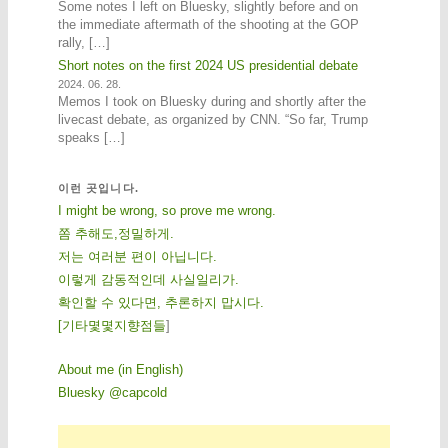
Some notes I left on Bluesky, slightly before and on
the immediate aftermath of the shooting at the GOP
rally, […]
Short notes on the first 2024 US presidential debate
2024. 06. 28.
Memos I took on Bluesky during and shortly after the
livecast debate, as organized by CNN. “So far, Trump
speaks […]
이런 곳입니다.
I might be wrong, so prove me wrong.
쫌 추해도,정밀하게.
저는 여러분 편이 아닙니다.
이렇게 감동적인데 사실일리가.
확인할 수 있다면, 추론하지 맙시다.
[
기
타
몇
몇
지
향
점
들
]
About me (in English)
Bluesky @capcold