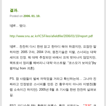
결과.
Posted on
2006. 01. 10.
!@#… 떴다.
http://www.snu.ac.kr/ICSFiles/afieldfile/2006/01/10/report.pdf
!@#… 찬찬히 다시 한번 읽고 한마디 해야 하겠지만, 요점만 말
하자면: 2005 구라, 2004 구라, 원천기술은 지랄, 스너피는 대략
세이프 인정. 뭐 대략 추정되던 바에서 크게 벗어나지 않았지만,
팩트로서 정리를 해버리니 대략 아스트랄. “코스모가 보여요”(by
왕자님 from 괴혼).
PS. 참 사람들이 벌써 까먹었을 거라고 확신하는데… 그나마 진
짜라고 인정받은 스너피를 만든 건 황우석이 아니라 이병천(황
랩 소속이긴 하지만). 2005년 8월 초 기사들 한번 찬찬히 살펴보
길.
PS2. 피디수첩 4탄, 황랩의 언론쇼 특집. 키워드는… “
고기
“. 코