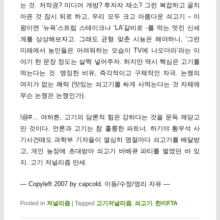
는 것. 저작권? 미디어 개방? 투자자 재소? 그런 복잡하고 골치
아픈 것 잠시 뒤로 하고, 우리 모두 크고 아름다운 쇠고기 – 이
왕이면 ‘뉴욕’스트립 스테이크나 ‘LA’갈비로 -를 먹는 멋진 신세
계를 상상해보자고. 그래도 균형 맞춘 시늉은 해야하니, ‘그런
미래에서 농민들은 어려워하는 모습이 TV에 나오더라’라는 이
야기 한 문장 정도는 살짝 넣어주자. 하지만 역시 핵심은 고기를
먹는다는 것. 명징한 비유, 즉각적이고 구체적인 자극. 논쟁의
여지가 없는 쾌락 (맛있는 쇠고기를 싸게 사먹는다는 것 자체에
무슨 논쟁은 논쟁인가).
!@#… 여하튼, 고기의 담론적 힘은 강하다는 것을 문득 깨닫고
만 것이다. 언론과 고기는 참 훌륭한 파트너. 하기야 황우석 사
기사건때도 과학부 기자들이 열심히 명절마다 쇠고기를 배달받
고, 개인 농장에 초대받아 쇠고기 바베큐 파티를 벌였던 바 있
지. 고기 저널리즘 만세.
— Copyleft 2007 by capcold. 이동/수정/영리 자유 —
Posted in
저널리즘
|
Tagged
고기저널리즘
,
쇠고기
,
한미FTA