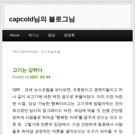
capcold님의 블로그님
Main menu
About
엑기스
몽땅
방명록
Skip to primary content
Skip to secondary content
TAG ARCHIVES:
고기저널리즘
고기는 강하다
Posted on
2007. 04. 04.
!@#… 요새 뉴스포털을 보다보면, 조중동이고 경제지들이고 하
나 같이 쇠고기에 대한 벅찬 꿈으로 부풀어있다. 마치 이전 아련
한 시절, 상상 가능한 행복이라고는 고기국에 밥말아먹는 것이
최고였던 당시의 업그레이드 버전. 세상에 먹을 것 만큼 간단명
료하게 사람들로 하여금 “행복한 미래”를 꿈꾸게 만드는 것도 드
문 듯. 그렇기에 언론의 입장에서, 가장 간편하게 동원해서 사람
들로 하여금 긍정적인 여론을 끌어모으는 도구가 되어줄 수 있