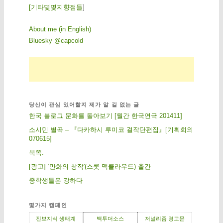
[
기
타
몇
몇
지
향
점
들
]
About me (in English)
Bluesky @capcold
당신이 관심 있어할지 제가 알 길 없는 글
한국 블로그 문화를 돌아보기 [월간 한국연극 201411]
소시민 별곡 – 『다카하시 루미코 걸작단편집』[기획회의
070615]
북쪽.
[광고] ‘만화의 창작'(스콧 맥클라우드) 출간
중학생들은 강하다
몇가지 캠페인
진보지식 생태계
백투더소스
저널리즘 경고문