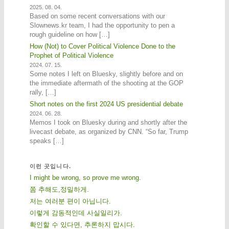
2025. 08. 04.
Based on some recent conversations with our
Slownews.kr team, I had the opportunity to pen a
rough guideline on how […]
How (Not) to Cover Political Violence Done to the
Prophet of Political Violence
2024. 07. 15.
Some notes I left on Bluesky, slightly before and on
the immediate aftermath of the shooting at the GOP
rally, […]
Short notes on the first 2024 US presidential debate
2024. 06. 28.
Memos I took on Bluesky during and shortly after the
livecast debate, as organized by CNN. “So far, Trump
speaks […]
이런 곳입니다.
I might be wrong, so prove me wrong.
쫌 추해도,정밀하게.
저는 여러분 편이 아닙니다.
이렇게 감동적인데 사실일리가.
확인할 수 있다면, 추론하지 맙시다.