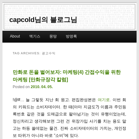
capcold님의 블로그님
Main menu
About
엑기스
몽땅
방명록
Skip to primary content
Skip to secondary content
TAG ARCHIVES:
광고수익
만화로 돈을 벌어보자: 마케팅(4) 간접수익을 위한
마케팅 [만화규장각 칼럼]
Posted on
2010. 04. 05.
!@#… 늘 그렇듯 지난 회 원고. 편집완성본은
여기로
. 이번 회
의 키워드는 소비자데이터. 한 때(아마 지금도?) 이름과 주민등
록번호 같은 것을 도매급으로 팔아넘기는 것이 유행이었는데,
정신차리고 생각해보면 그런 건 위장가입 사기를 치는 용도 말
고는 하등 쓸데없는 물건. 진짜 소비자데이터의 가치는, 개인정
보 따위가 아니라 바로 “소비”에 있다.