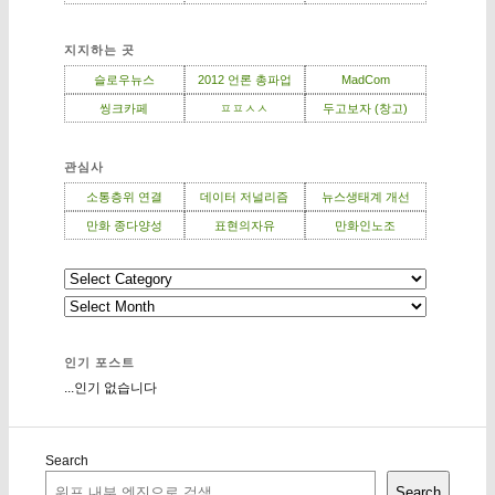
지지하는 곳
슬로우뉴스
2012 언론 총파업
MadCom
씽크카페
ㅍㅍㅅㅅ
두고보자 (창고)
관심사
소통층위 연결
데이터 저널리즘
뉴스생태계 개선
만화 종다양성
표현의자유
만화인노조
인기 포스트
...인기 없습니다
Search
Search