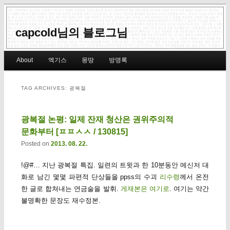
capcold님의 블로그님
Main menu
About
엑기스
몽땅
방명록
Skip to primary content
Skip to secondary content
TAG ARCHIVES:
광복절
광복절 논평: 일제 잔재 청산은 권위주의적
문화부터 [ㅍㅍㅅㅅ / 130815]
Posted on
2013. 08. 22.
!@#… 지난 광복절 특집. 일련의 트윗과 한 10분동안 메신저 대
화로 남긴 몇몇 파편적 단상들을 ppss의 수괴
리수령
께서 온전
한 글로 합쳐내는 연금술을 발휘.
게재본은 여기로
. 여기는 약간
불명확한 문장도 재수정본.