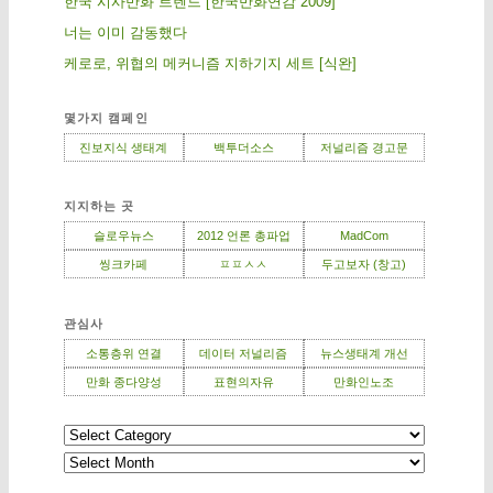
한국 시사만화 트렌드 [한국만화연감 2009]
너는 이미 감동했다
케로로, 위협의 메커니즘 지하기지 세트 [식완]
몇가지 캠페인
진보지식 생태계
백투더소스
저널리즘 경고문
지지하는 곳
슬로우뉴스
2012 언론 총파업
MadCom
씽크카페
ㅍㅍㅅㅅ
두고보자 (창고)
관심사
소통층위 연결
데이터 저널리즘
뉴스생태계 개선
만화 종다양성
표현의자유
만화인노조