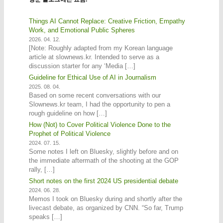
Things AI Cannot Replace: Creative Friction, Empathy
Work, and Emotional Public Spheres
2026. 04. 12.
[Note: Roughly adapted from my Korean language
article at slownews.kr. Intended to serve as a
discussion starter for any ‘Media […]
Guideline for Ethical Use of AI in Journalism
2025. 08. 04.
Based on some recent conversations with our
Slownews.kr team, I had the opportunity to pen a
rough guideline on how […]
How (Not) to Cover Political Violence Done to the
Prophet of Political Violence
2024. 07. 15.
Some notes I left on Bluesky, slightly before and on
the immediate aftermath of the shooting at the GOP
rally, […]
Short notes on the first 2024 US presidential debate
2024. 06. 28.
Memos I took on Bluesky during and shortly after the
livecast debate, as organized by CNN. “So far, Trump
speaks […]